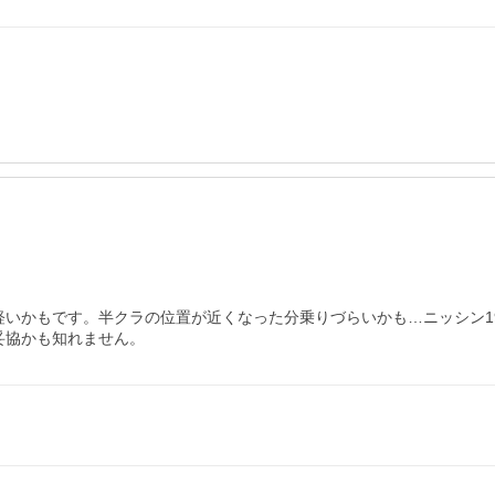
微妙に軽いかもです。半クラの位置が近くなった分乗りづらいかも…ニッシン
妥協かも知れません。