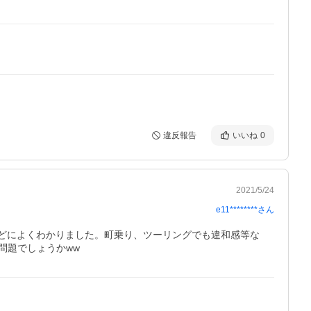
違反報告
いいね
0
2021/5/24
e11********
さん
時などによくわかりました。町乗り、ツーリングでも違和感等な
問題でしょうかww