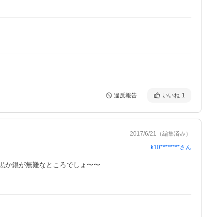
違反報告
いいね
1
2017/6/21
（編集済み）
k10********
さん
か銀が無難なところでしょ〜〜
