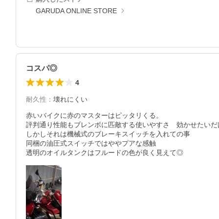
GARUDA ONLINE STORE
コスパ◎
4
耐久性
：
壊れにくい
赤いバイクに赤のマスターはピッタリくる。

評判通り性能もブレンボに匹敵する使いやすさ　効かせたいだ
しかしそれは機械式のブレーキスイッチを入れての事　

同梱の油圧式スイッチではややプアな感触

透明のオイルタンクはフルードの色が良く見えて◎