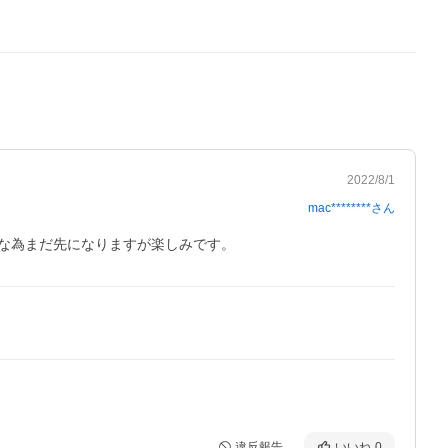
2022/8/1
mac********
さん
な為まだ先になりますが楽しみです。
違反報告
いいね
0