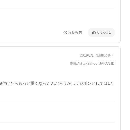
違反報告
いいね
1
2019/1/1
（編集済み）
削除されたYahoo! JAPAN ID
19付けたらもっと重くなったんだろうか…ラジポンとしては17.