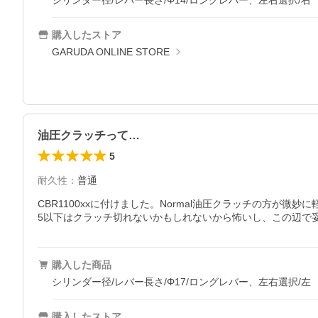
シリンダー径/レバー長さ/Φ14/ロングレバー、左右選択/右
購入したストア
GARUDA ONLINE STORE
油圧クラッチって…
5
耐久性
：
普通
CBR1100xxに付けました。Normal油圧クラッチの方が
5以下はクラッチ切れないかもしれないから怖いし、この辺で
購入した商品
シリンダー径/レバー長さ/Φ17/ロングレバー、左右選択/左
購入したストア