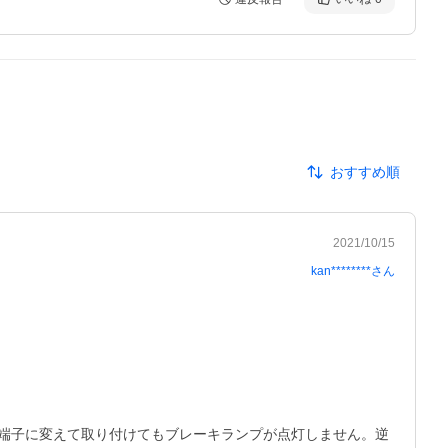
おすすめ順
2021/10/15
kan********
さん
端子に変えて取り付けてもブレーキランプが点灯しません。逆