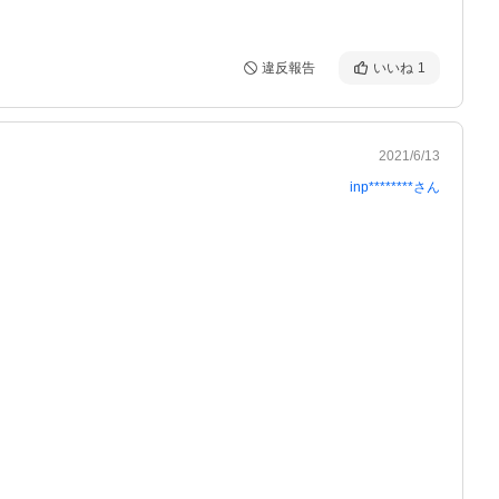
違反報告
いいね
1
2021/6/13
inp********
さん