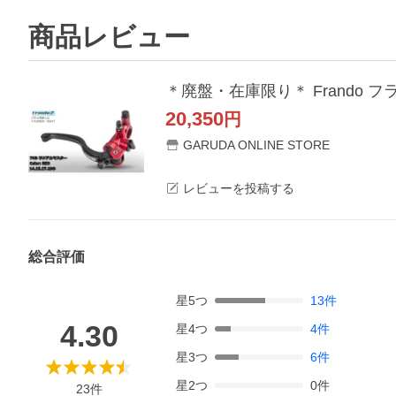
商品レビュー
＊廃盤・在庫限り＊ Frando 
20,350
円
GARUDA ONLINE STORE
レビューを投稿する
総合評価
星
5
つ
13
件
4.30
星
4
つ
4
件
星
3
つ
6
件
星
2
つ
0
件
23
件