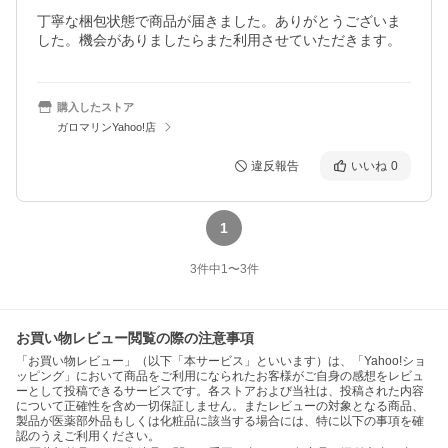
丁寧な梱包状態で商品が届きました。ありがとうございま
した。機会がありましたらまた利用させていただきます。
購入したストア
ガロマリンYahoo!店
違反報告
いいね
0
1
3
件中
1
〜
3
件
お買い物レビュー閲覧の際の注意事項
「お買い物レビュー」（以下「本サービス」といいます）は、「Yahoo!ショ
ッピング」において商品をご利用になられたお客様がご自身の感想をレビュ
ーとして投稿できるサービスです。各ストアおよび当社は、投稿された内容
について正確性を含め一切保証しません。またレビューの対象となる商品、
製品が医薬部外品もしくは化粧品に該当する場合には、特に以下の事項を確
認のうえご利用ください。