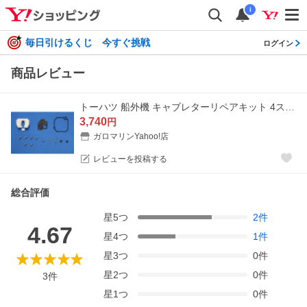
i
毎日引けるくじ 今すぐ挑戦
ログイン
商品レビュー
トーハツ 船外機 キャブレターリペアキット 4ストローク船外機 6馬力 8馬力 9.8馬力 MFS6A MFS8C MFS9.8C TOHATSU
3,740
円
ガロマリンYahoo!店
レビューを投稿する
総合評価
星
5
つ
2
件
4.67
星
4
つ
1
件
星
3
つ
0
件
星
2
つ
0
件
3
件
星
1
つ
0
件