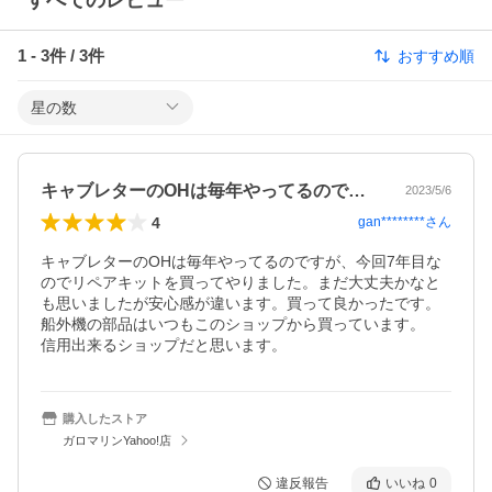
すべてのレビュー
1
-
3
件 /
3
件
おすすめ順
星の数
キャブレターのOHは毎年やってるのです…
2023/5/6
4
gan********
さん
キャブレターのOHは毎年やってるのですが、今回7年目な
のでリペアキットを買ってやりました。まだ大丈夫かなと
も思いましたが安心感が違います。買って良かったです。

船外機の部品はいつもこのショップから買っています。

信用出来るショップだと思います。
購入したストア
ガロマリンYahoo!店
違反報告
いいね
0