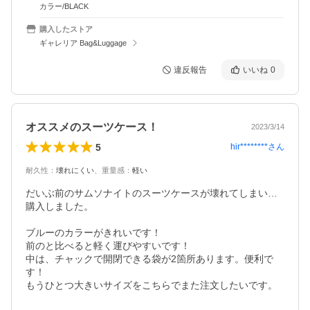
カラー/BLACK
購入したストア
ギャレリア Bag&Luggage
違反報告
いいね
0
オススメのスーツケース！
2023/3/14
5
hir********
さん
耐久性
：
壊れにくい
、
重量感
：
軽い
だいぶ前のサムソナイトのスーツケースが壊れてしまい…
購入しました。

ブルーのカラーがきれいです！

前のと比べると軽く運びやすいです！

中は、チャックで開閉できる袋が2箇所あります。便利で
す！

もうひとつ大きいサイズをこちらでまた注文したいです。