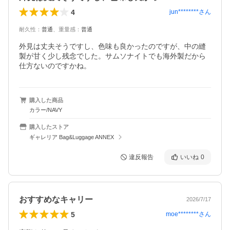
4
jun********
さん
耐久性
：
普通
、
重量感
：
普通
外見は丈夫そうですし、色味も良かったのですが、中の縫
製が甘く少し残念でした。サムソナイトでも海外製だから
仕方ないのですかね。
購入した商品
カラー/NAVY
購入したストア
ギャレリア Bag&Luggage ANNEX
違反報告
いいね
0
おすすめなキャリー
2026/7/17
5
moe********
さん