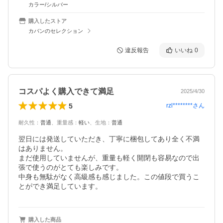
カラー/シルバー
購入したストア
カバンのセレクション
違反報告
いいね
0
コスパよく購入できて満足
2025/4/30
5
rzl********
さん
耐久性
：
普通
、
重量感
：
軽い
、
生地
：
普通
翌日には発送していただき、丁寧に梱包してあり全く不満
はありません。

まだ使用していませんが、重量も軽く開閉も容易なので出
張で使うのがとても楽しみです。

中身も無駄がなく高級感も感じました。この値段で買うこ
とができ満足しています。
購入した商品