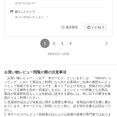
カラー/シルバー
購入したストア
カバンのセレクション
違反報告
いいね
1
1
2
3
4
68
件中
1
〜
20
件
お買い物レビュー閲覧の際の注意事項
「お買い物レビュー」（以下「本サービス」といいます）は、「Yahoo!ショ
ッピング」において商品をご利用になられたお客様がご自身の感想をレビュ
ーとして投稿できるサービスです。各ストアおよび当社は、投稿された内容
について正確性を含め一切保証しません。またレビューの対象となる商品、
製品が医薬部外品もしくは化粧品に該当する場合には、特に以下の事項を確
認のうえご利用ください。
1. 医薬部外品および化粧品に関する重要な事項は、各商品の添付文書に書か
れています。本サービスをご利用いただく前に、必ず添付文書をお読みくだ
さい。
2. 本サービスのレビュー投稿者のほとんどは医療や薬事の専門家ではありま