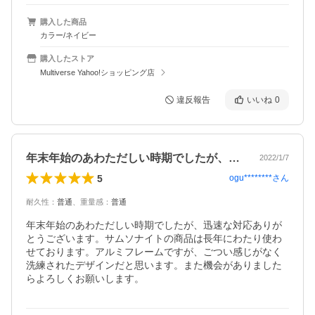
購入した商品
カラー/ネイビー
購入したストア
Multiverse Yahoo!ショッピング店
違反報告
いいね
0
年末年始のあわただしい時期でしたが、迅…
2022/1/7
5
ogu********
さん
耐久性
：
普通
、
重量感
：
普通
年末年始のあわただしい時期でしたが、迅速な対応ありが
とうございます。サムソナイトの商品は長年にわたり使わ
せております。アルミフレームですが、ごつい感じがなく
洗練されたデザインだと思います。また機会がありました
らよろしくお願いします。