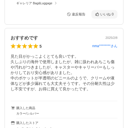
ギャレリア Bag&Luggage
違反報告
いいね
0
おすすめです
2025/2/8
5
nma********
さん
見た目がかっこよくとても良いです。

久しぶりの海外で使用しましたが、雑に扱われあちこち傷
や汚れがつきましたが、キャスターやキャリーバーもしっ
かりしており安心感がありました。

中のポケットが半透明のビニールのようで、クリームや液
体などが多少漏れても大丈夫そうです。その分耐久性は少
し不安ですが、お得に買えて良かったです。
購入した商品
カラー/シルバー
購入したストア