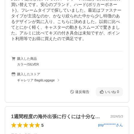
買い替えです。安心のブランド、ハード(ポリカーボネー
ト)、フレームタイプで探していました。最近はファスナー
タイプが主流なのか、かなり絞られた中から少し特徴のあ
るデザインが気に入り、こちらに決めました。以前に比べ
てとにかく軽く、キャスターの動きもスムーズで驚きまし
た。アルミに比べてキズの付き具合は未知ですが、ポイン
ト利用等でお得に買えたので満足です。
購入した商品
カラー/SILVER
購入したストア
ギャレリア Bag&Luggage
違反報告
いいね
0
1週間程度の海外出張に行くには十分なス…
2024/5/3
5
psy********
さん