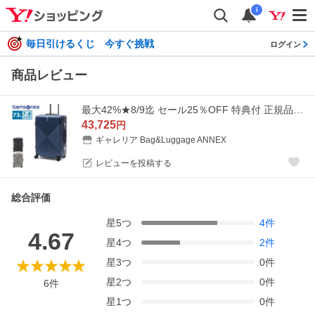
i
毎日引けるくじ 今すぐ挑戦
ログイン
商品レビュー
最大42%★8/9迄 セール25％OFF 特典付 正規品3年保証 サムソナイト スーツケース Mサイズ ブランド Samsonite 大容量 73L 大型 インターセクト スピナー68
43,725
円
ギャレリア Bag&Luggage ANNEX
レビューを投稿する
総合評価
星
5
つ
4
件
4.67
星
4
つ
2
件
星
3
つ
0
件
星
2
つ
0
件
6
件
星
1
つ
0
件