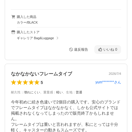
購入した商品
カラー/BLACK
購入したストア
ギャレリア Bag&Luggage
違反報告
いいね
0
なかなかないフレームタイプ
2026/7/4
5
yum********
さん
耐久性
：
壊れにくい
、
重量感
：
軽い
、
生地
：
普通
今年初めに続き色違いで2個目の購入です。安心のブランド
でフレームタイプはなかなかなく、しかも公式サイトでは
掲載されなくなってしまったので販売終了かもしれませ
ん。

フレームタイプは重いと言われますが、私にとっては十分
軽く、キャスターの動きもスムーズです。
