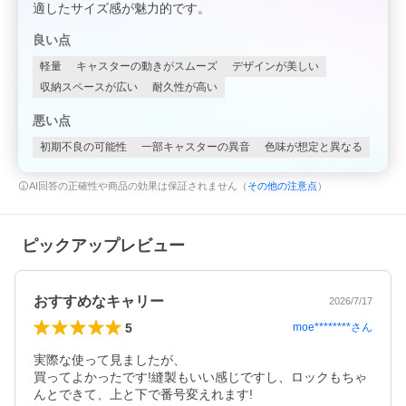
適したサイズ感が魅力的です。
良い点
軽量
キャスターの動きがスムーズ
デザインが美しい
収納スペースが広い
耐久性が高い
悪い点
初期不良の可能性
一部キャスターの異音
色味が想定と異なる
AI回答の正確性や商品の効果は保証されません（
その他の注意点
）
ピックアップレビュー
おすすめなキャリー
2026/7/17
5
moe********
さん
実際な使って見ましたが、

買ってよかったです!縫製もいい感じですし、ロックもちゃ