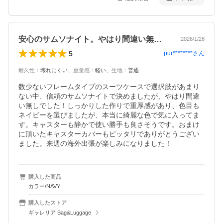
安心のサムソナイト。やはり間違い無し！
2026/1/28
5
pur********
さん
耐久性
：
壊れにくい
、
重量感
：
軽い
、
生地
：
普通
数少ないフレームタイプのスーツケースで選択肢があまり
ない中、信頼のサムソナイトで決めましたが、やはり間違
い無しでした！しっかりした作りで重厚感があり、色目も
ネイビーを選びましたが、本当に綺麗な色で気に入ってま
す。キャスターも静かで使い勝手も良さそうです。おまけ
に頂いたキャスターカバーもピッタリでありがとうござい
ました。来週の海外出張が楽しみになりました！
購入した商品
カラー/NAVY
購入したストア
ギャレリア Bag&Luggage