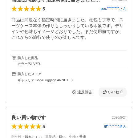
5
poc********
さん
商品は問題なく指定時間に届きました。梱包も丁寧で、ス
ーツケース本体の作りもしっかりしている印象です。デザ
インや色味もイメージどおりでした。まだ使用前ですが、
これからの旅行で使うのが楽しみです。
購入した商品
カラー/SILVER
購入したストア
ギャレリア Bag&Luggage ANNEX
違反報告
いいね
0
良い買い物です
2026/5/24
5
ljf********
さん
耐久性
：
壊れにくい
、
重量感
：
軽い
、
生地
：
普通