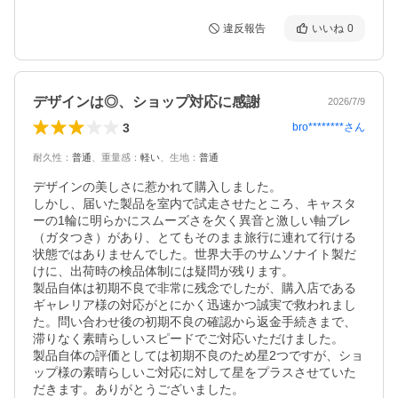
違反報告
いいね
0
デザインは◎、ショップ対応に感謝
2026/7/9
3
bro********
さん
耐久性
：
普通
、
重量感
：
軽い
、
生地
：
普通
デザインの美しさに惹かれて購入しました。

しかし、届いた製品を室内で試走させたところ、キャスタ
ーの1輪に明らかにスムーズさを欠く異音と激しい軸ブレ
（ガタつき）があり、とてもそのまま旅行に連れて行ける
状態ではありませんでした。世界大手のサムソナイト製だ
けに、出荷時の検品体制には疑問が残ります。

​製品自体は初期不良で非常に残念でしたが、購入店である
ギャレリア様の対応がとにかく迅速かつ誠実で救われまし
た。問い合わせ後の初期不良の確認から返金手続きまで、
滞りなく素晴らしいスピードでご対応いただけました。

​製品自体の評価としては初期不良のため星2つですが、ショ
ップ様の素晴らしいご対応に対して星をプラスさせていた
だきます。ありがとうございました。