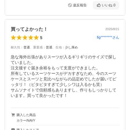
違反報告
いいね
0
買ってよかった！
2025/8/21
5
fig********
さん
耐久性
：
普通
、
重量感
：
普通
、
生地
：
少し厚め
急な海外出張がありスーツが入るギリギリのサイズで探し
ていました。

注文後すぐ届き余裕をもって支度ができました。

所有しているスーツケースがデカすぎなため、今のスーツ
ケースとスーツと見比べながらの品定めでしたが届いてピ
ッタリ！（ピタピタすぎて少しシワは入るかも笑）

サムソナイトで信頼感もありますし、作りもしっかりして
います。買って良かったです！
購入した商品
カラー/NAVY
購入したストア