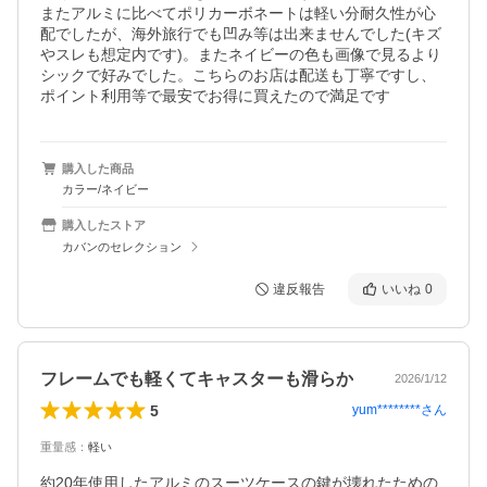
またアルミに比べてポリカーボネートは軽い分耐久性が心
配でしたが、海外旅行でも凹み等は出来ませんでした(キズ
やスレも想定内です)。またネイビーの色も画像で見るより
シックで好みでした。こちらのお店は配送も丁寧ですし、
ポイント利用等で最安でお得に買えたので満足です
購入した商品
カラー/ネイビー
購入したストア
カバンのセレクション
違反報告
いいね
0
フレームでも軽くてキャスターも滑らか
2026/1/12
5
yum********
さん
重量感
：
軽い
約20年使用したアルミのスーツケースの鍵が壊れたための