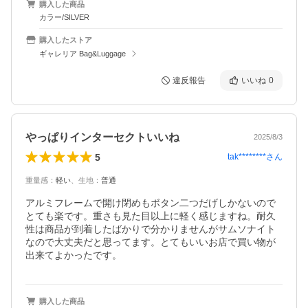
購入した商品
カラー/SILVER
購入したストア
ギャレリア Bag&Luggage
違反報告
いいね
0
やっぱりインターセクトいいね
2025/8/3
5
tak********
さん
重量感
：
軽い
、
生地
：
普通
アルミフレームで開け閉めもボタン二つだげしかないので
とても楽です。重さも見た目以上に軽く感じますね。耐久
性は商品が到着したばかりで分かりませんがサムソナイト
なので大丈夫だと思ってます。とてもいいお店で買い物が
出来てよかったです。
購入した商品