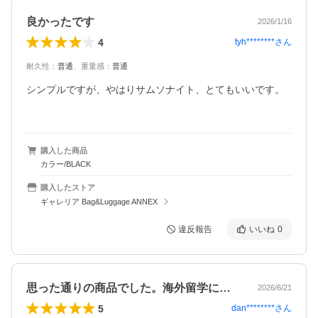
良かったです
2026/1/16
4
tyh********
さん
耐久性
：
普通
、
重量感
：
普通
シンプルですが、やはりサムソナイト、とてもいいです。

購入した商品
カラー/BLACK
購入したストア
ギャレリア Bag&Luggage ANNEX
違反報告
いいね
0
思った通りの商品でした。海外留学に持っ…
2026/6/21
5
dan********
さん