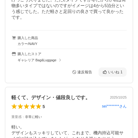
物多いタイプではないのですがイメージは4から5泊分とい
う感じでした。ただ軽さと足回りの良さで買って良かった
です。
購入した商品
カラー/NAVY
購入したストア
ギャレリア Bag&Luggage
違反報告
いいね
1
軽くて、デザイン・値段良しです。
2025/10/25
5
sei********
さん
重量感
：
非常に軽い
軽い。

デザインもスッキリしていて、これまで、機内持込可能サ