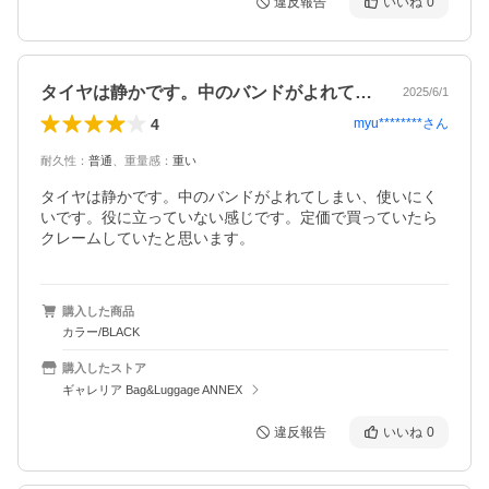
違反報告
いいね
0
タイヤは静かです。中のバンドがよれてし…
2025/6/1
4
myu********
さん
耐久性
：
普通
、
重量感
：
重い
タイヤは静かです。中のバンドがよれてしまい、使いにく
いです。役に立っていない感じです。定価で買っていたら
クレームしていたと思います。
購入した商品
カラー/BLACK
購入したストア
ギャレリア Bag&Luggage ANNEX
違反報告
いいね
0