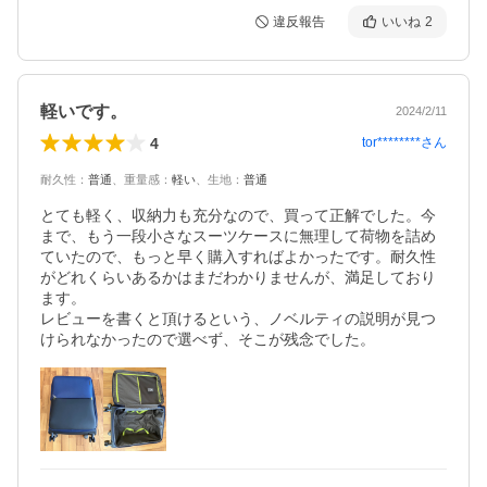
違反報告
いいね
2
軽いです。
2024/2/11
4
tor********
さん
耐久性
：
普通
、
重量感
：
軽い
、
生地
：
普通
とても軽く、収納力も充分なので、買って正解でした。今
まで、もう一段小さなスーツケースに無理して荷物を詰め
ていたので、もっと早く購入すればよかったです。耐久性
がどれくらいあるかはまだわかりませんが、満足しており
ます。

レビューを書くと頂けるという、ノベルティの説明が見つ
けられなかったので選べず、そこが残念でした。