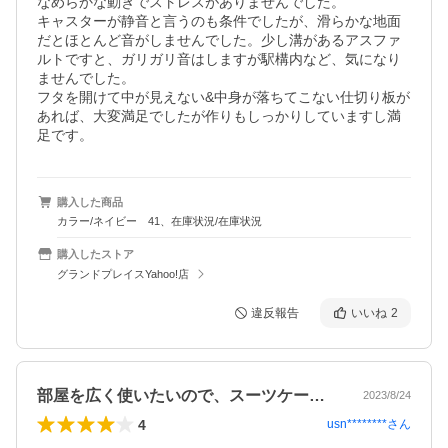
なめらかな動きでストレスがありませんでした。

キャスターが静音と言うのも条件でしたが、滑らかな地面
だとほとんど音がしませんでした。少し溝があるアスファ
ルトですと、ガリガリ音はしますが駅構内など、気になり
ませんでした。

フタを開けて中が見えない&中身が落ちてこない仕切り板が
あれば、大変満足でしたが作りもしっかりしていますし満
購入した商品
カラー/ネイビー 41、在庫状況/在庫状況
購入したストア
グランドプレイスYahoo!店
違反報告
いいね
2
部屋を広く使いたいので、スーツケースは…
2023/8/24
4
usn********
さん