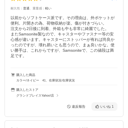
耐久性
：
普通
、
重量感
：
軽い
以前からソフトケース派です。その理由は、外ポケットが
便利。片開きの為、荷物収納が楽。傷が付きづらい。

注文から2日後に到着、外箱も中も非常に綺麗でした。

またSamsonite製なので、キャスターやファスナー等の安
心感が違います。キャスターにストッパーが有れば尚良か
ったのですが、壊れ易いとも思うので、まぁ良いかな。使
い勝手は、これからですが、Samsoniteで、この値段は満
足です。
購入した商品
カラー/ネイビー 41、在庫状況/在庫状況
購入したストア
グランドプレイスYahoo!店
違反報告
いいね
1