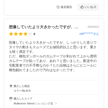
違反報告
いいね
0
想像していたより大きかったですが、しっ…
2024/3/12
4
not********
さん
想像していたより大きかったですが、しっかりした造りで
タイヤの動きもスムーズでお値段的以上と思います。重さ
も軽く満足です。

ただ、梱包ダンボールのガムテープが剥がれて上から透明
ガムテープが貼ってあり、あれ？と思いました。配送中の
宅配業者での不手際なのか？ただ品物はさらにビニールに
購入した商品
カラー/BLACK
購入したストア
Multiverse Yahoo!ショッピング店