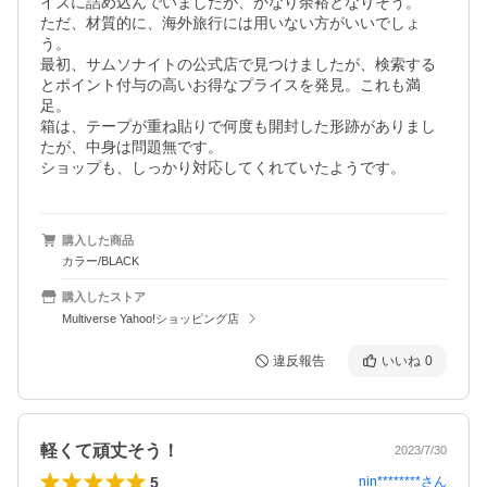
イズに詰め込んでいましたが、かなり余裕となりそう。

ただ、材質的に、海外旅行には用いない方がいいでしょ
う。

最初、サムソナイトの公式店で見つけましたが、検索する
とポイント付与の高いお得なプライスを発見。これも満
足。

箱は、テープが重ね貼りで何度も開封した形跡がありまし
たが、中身は問題無です。

ショップも、しっかり対応してくれていたようです。
購入した商品
カラー/BLACK
購入したストア
Multiverse Yahoo!ショッピング店
違反報告
いいね
0
軽くて頑丈そう！
2023/7/30
5
nin********
さん