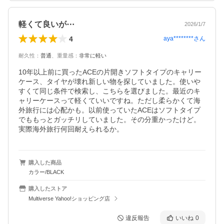
軽くて良いが⋯
2026/1/7
4
aya********
さん
耐久性
：
普通
、
重量感
：
非常に軽い
10年以上前に買ったACEの片開きソフトタイプのキャリー
ケース、タイヤが壊れ新しい物を探していました。使いや
すくて同じ条件で検索し、こちらを選びました。最近のキ
ャリーケースって軽くていいですね。ただし柔らかくて海
外旅行には心配かも。以前使っていたACEはソフトタイプ
でももっとガッチリしていました。その分重かったけど。
実際海外旅行何回耐えられるか。
購入した商品
カラー/BLACK
購入したストア
Multiverse Yahoo!ショッピング店
違反報告
いいね
0