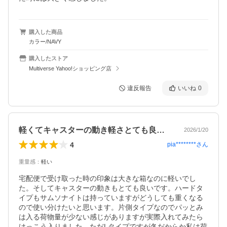
購入した商品
カラー/NAVY
購入したストア
Multiverse Yahoo!ショッピング店
違反報告
いいね
0
軽くてキャスターの動き軽さとても良いです
2026/1/20
4
pia********
さん
重量感
：
軽い
宅配便で受け取った時の印象は大きな箱なのに軽いでし
た。そしてキャスターの動きもとても良いです。ハードタ
イプもサムソナイトは持っていますがどうしても重くなる
ので使い分けたいと思います。片側タイプなのでパッとみ
は入る荷物量が少ない感じがありますが実際入れてみたら
けっこう入りました。ただLタイプですが冬だからか私は荷