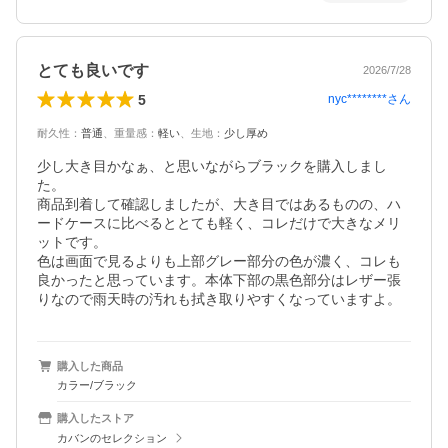
とても良いです
2026/7/28
5
nyc********
さん
耐久性
：
普通
、
重量感
：
軽い
、
生地
：
少し厚め
少し大き目かなぁ、と思いながらブラックを購入しまし
た。

商品到着して確認しましたが、大き目ではあるものの、ハ
ードケースに比べるととても軽く、コレだけで大きなメリ
ットです。

色は画面で見るよりも上部グレー部分の色が濃く、コレも
良かったと思っています。本体下部の黒色部分はレザー張
りなので雨天時の汚れも拭き取りやすくなっていますよ。
購入した商品
カラー/ブラック
購入したストア
カバンのセレクション