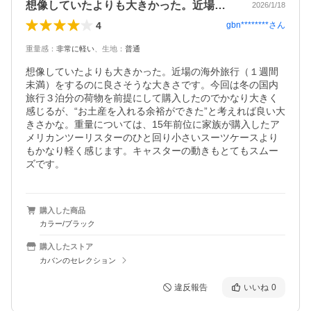
想像していたよりも大きかった。近場の海…
2026/1/18
4
gbn********
さん
重量感
：
非常に軽い
、
生地
：
普通
想像していたよりも大きかった。近場の海外旅行（１週間
未満）をするのに良さそうな大きさです。今回は冬の国内
旅行３泊分の荷物を前提にして購入したのでかなり大きく
感じるが、“お土産を入れる余裕ができた”と考えれば良い大
きさかな。重量については、15年前位に家族が購入したア
メリカンツーリスターのひと回り小さいスーツケースより
もかなり軽く感じます。キャスターの動きもとてもスムー
ズです。
購入した商品
カラー/ブラック
購入したストア
カバンのセレクション
違反報告
いいね
0