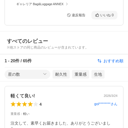
ギャレリア Bag&Luggage ANNEX
違反報告
いいね
0
すべてのレビュー
※他ストアの同じ商品のレビューが含まれています。
1
-
20
件 /
65
件
おすすめ順
星の数
耐久性
重量感
生地
軽くて良い!
2026/3/24
4
gol********
さん
重量感
：
軽い
注文して、素早くお届きました、ありがとうございまし