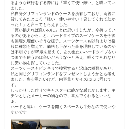
るような旅行をする際には「重くて使い難い」と嘆いてい
ました。

私自身グリフィンランドのケースを所有しており、両親に
貸してみたところ「軽い！使いやすい！貸してくれて助か
った！」と言ってもらえました。

「買い換えれば良いのに」とは思いましたが、今持ってい
るのがあるから…と、ハードタイプのスーツケースを今後
も無理矢理使いそうな様子。スーツケースも以前よりは格
段に種類も増えて、価格も下がった事を理解しているのか
は不明ですが65歳を超えて、あの重たいハードタイプをい
つまでも使うのは辛いだろうな〜と考え、軽くてそれなり
に安い物を探していました。

スーツケースもピンキリで検索すると沢山の種類があり、
私と同じグリフィンランドをプレゼントしようかとも考え
ました。多少重たいけど、内容量とサイズはほぼ同じで
す。

しっかりした作りでキャスターは静かな感じがします。キ
チンとしたメーカーの物なので、喜んでくれるといいな
ぁ。

ハードと違い、ケースを開くスペースも半分なので使いや
すいです