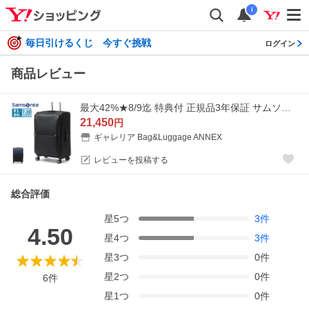
i
毎日引けるくじ 今すぐ挑戦
ログイン
商品レビュー
最大42%★8/9迄 特典付 正規品3年保証 サムソナイト スーツケース Lサイズ ブランド Samsonite TSA 大容量 TSAロック 拡張 ソフトタイプ 81L 89L
21,450
円
ギャレリア Bag&Luggage ANNEX
レビューを投稿する
総合評価
星
5
つ
3
件
4.50
星
4
つ
3
件
星
3
つ
0
件
星
2
つ
0
件
6
件
星
1
つ
0
件