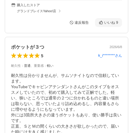
購入したストア
グランドプレイスYahoo!店
違反報告
いいね
9
ポケットが３つ
2026/6/8
5
k_i********
さん
耐久性
：
普通
、
重量感
：
軽い
耐久性は分かりませんが、サムソナイトなので信頼してい
ます。

YouTubeでキャビンアテンダントさんがこのタイプをオス
スメしていたので、初めて購入してみて正解でした。軽
い、狭いところでは通常の２つに分かれるものと違い場所
は取らない、思っていたより詰め込めるし、内容量もさら
に増やせるようにもなっています。

外には3箇所大きさの違うポケットもあり、使い勝手は良い
です。

正直、ＳとＭの間くらいの大きさが欲しかったので、届い
た時には大きく感じました。