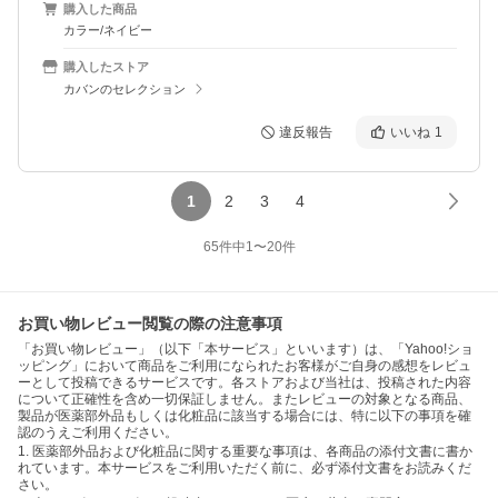
購入した商品
カラー/ネイビー
購入したストア
カバンのセレクション
違反報告
いいね
1
1
2
3
4
65
件中
1
〜
20
件
お買い物レビュー閲覧の際の注意事項
「お買い物レビュー」（以下「本サービス」といいます）は、「Yahoo!ショ
ッピング」において商品をご利用になられたお客様がご自身の感想をレビュ
ーとして投稿できるサービスです。各ストアおよび当社は、投稿された内容
について正確性を含め一切保証しません。またレビューの対象となる商品、
製品が医薬部外品もしくは化粧品に該当する場合には、特に以下の事項を確
認のうえご利用ください。
1. 医薬部外品および化粧品に関する重要な事項は、各商品の添付文書に書か
れています。本サービスをご利用いただく前に、必ず添付文書をお読みくだ
さい。