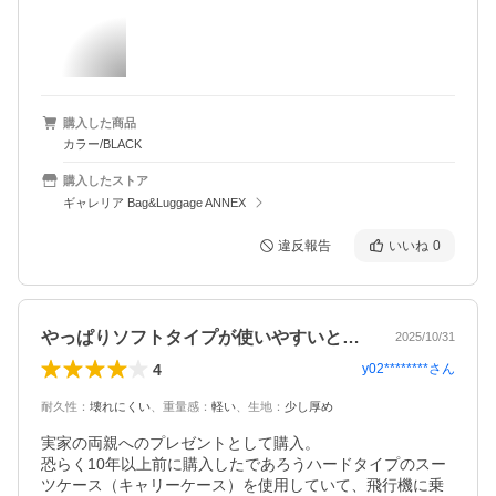
購入した商品
カラー/BLACK
購入したストア
ギャレリア Bag&Luggage ANNEX
違反報告
いいね
0
やっぱりソフトタイプが使いやすいと思う
2025/10/31
4
y02********
さん
耐久性
：
壊れにくい
、
重量感
：
軽い
、
生地
：
少し厚め
実家の両親へのプレゼントとして購入。

恐らく10年以上前に購入したであろうハードタイプのスー
ツケース（キャリーケース）を使用していて、飛行機に乗