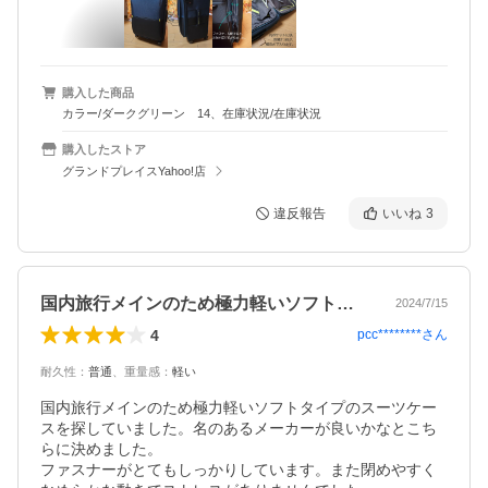
購入した商品
カラー/ダークグリーン 14、在庫状況/在庫状況
購入したストア
グランドプレイスYahoo!店
違反報告
いいね
3
国内旅行メインのため極力軽いソフトタイ…
2024/7/15
4
pcc********
さん
耐久性
：
普通
、
重量感
：
軽い
国内旅行メインのため極力軽いソフトタイプのスーツケー
スを探していました。名のあるメーカーが良いかなとこち
らに決めました。

ファスナーがとてもしっかりしています。また閉めやすく