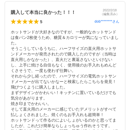
2022/2/18
購入して本当に良かった！！！
（編集済み）
5
dob********
さん
ホットサンドが大好きなのですが、一般的なホットサンド
は食パン2枚使うため、糖質＆カロリーが気になっていまし
た。

そうこうしているうちに、ハーフサイズの直火用ホットサ
ンドメーカーが発売されたので購入したのですが（当時は
直火用しかなかった）、直火だと裏返さないといけない
し、上手に焼ける自信もなく、使用後のお手入れもめんど
くさそうで、一度も使わず仕舞い。

それから少し経ったので、ハーフサイズの電気ホットサン
ドメーカーが出てないかなーと検索したらこちらを発見！

飛びつくように購入しました。

まずデザインがかわいい！キッチンに置いているだけでも
気分があがります。

焼き印までかわいい。

そして直火用のメーカーに感じていたデメリットがすべて
払しょくされました。焼くのもお手入れも超簡単！

ホットサンドって作るのによいしょがいるのかと思ってま
したが、これだけ簡単ならしょっちゅう作れそうです。
