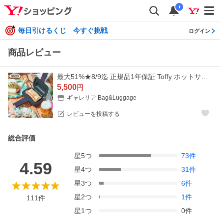
i
毎日引けるくじ 今すぐ挑戦
ログイン
商品レビュー
最大51%★8/9迄 正規品1年保証 Toffy ホットサンドメーカー 電気 ハーフホットサンドメーカー トフィー 耳まで 小さめ コンパクト ラドンナ LADONNA K-HS3
5,500
円
ギャレリア Bag&Luggage
レビューを投稿する
総合評価
星
5
つ
73
件
4.59
星
4
つ
31
件
星
3
つ
6
件
星
2
つ
1
件
111
件
星
1
つ
0
件