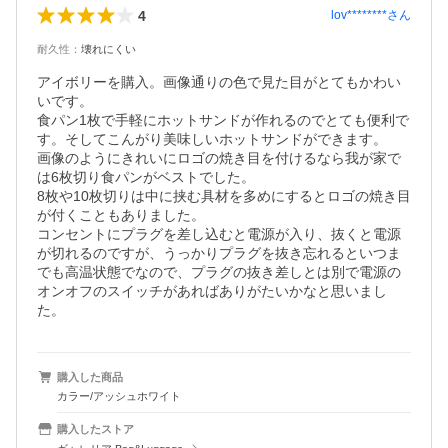
4
lov********
さん
耐久性
：
壊れにくい
アイボリーを購入。画像通りの色で見た目がとてもかわい
いです。

食パン1枚で手軽にホットサンドが作れるのでとても便利で
す。そしてこんがり美味しいホットサンドができます。

画像のようにきれいにロゴの焼き目を付けるなら我が家で
は6枚切り食パンがベストでした。

8枚や10枚切りは中に挟む具材を多めにするとロゴの焼き目
が付くこともありました。

コンセントにプラグを差し込むと電源が入り、抜くと電源
が切れるのですが、うっかりプラグを抜き忘れるといつま
でも高温状態でなので、プラグの抜き差しとは別で電源の
オンオフのスイッチがあればありがたいかなと思いまし
た。
購入した商品
カラー/アッシュホワイト
購入したストア