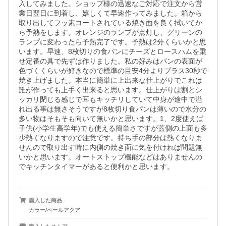
入してみました。ショップ様の迅速なご対応で注文から営
業日翌日に到着し、嬉しくて早速作ってみました。箱から
取り出してフッ素コートされている焼き面を良く拭いてか
ら予熱をします。オレンジのランプが点灯し、グリーンの
ランプに変わったら予熱完了です。予熱は2分くらいかと思
います。早速、8枚切りの食パンにチーズとロースハムを乗
せ定番の具で先ずは作りました。私の好みはパンの表面が
色づくくらいが好きなので標準の目安4分よりプラス30秒で
焼き上げました。本当に簡単に上出来な仕上がりでこれは
誰が作っても上手く出来ると思います。仕上がりは割とシ
ッカリ閉じる感じで耳もキッチリしていて中身が途中で溢
れ出る事は無さそうですが8枚切り食パンは薄いので水分の
多い物はそもそも向いて無いかと思います。1、2度使えば
子供(小学生高学年)でも使える簡単さですが蓋側の上面も多
少熱くなりますので注意です。持ち手の部分は熱くなりま
せんので取り出す時に内側の焼き面に気を付ければ問題無
いかと思います。オートストップ機能などはありませんの
でキッチンタイマーがあると便利かと思います。
購入した商品
カラー/ペールアクア