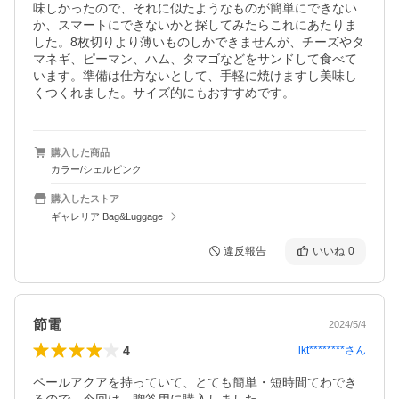
味しかったので、それに似たようなものが簡単にできない
か、スマートにできないかと探してみたらこれにあたりま
した。8枚切りより薄いものしかできませんが、チーズやタ
マネギ、ピーマン、ハム、タマゴなどをサンドして食べて
います。準備は仕方ないとして、手軽に焼けますし美味し
くつくれました。サイズ的にもおすすめです。
購入した商品
カラー/シェルピンク
購入したストア
ギャレリア Bag&Luggage
違反報告
いいね
0
節電
2024/5/4
4
lkt********
さん
ペールアクアを持っていて、とても簡単・短時間てわでき