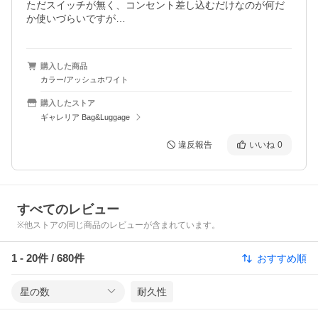
ただスイッチが無く、コンセント差し込むだけなのが何だ
か使いづらいですが…
購入した商品
カラー/アッシュホワイト
購入したストア
ギャレリア Bag&Luggage
違反報告
いいね
0
すべてのレビュー
※他ストアの同じ商品のレビューが含まれています。
1
-
20
件 /
680
件
おすすめ順
星の数
耐久性