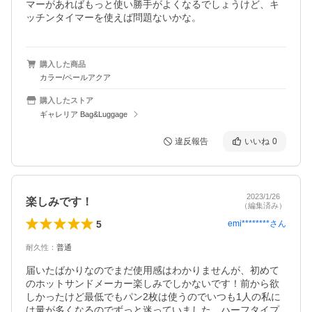
マーがあればもっと使い勝手がよくなるでしょうけど、キ
ッチンタイマーを使えば問題ないかな。
購入した商品
カラー/ペールアクア
購入したストア
ギャレリア Bag&Luggage
違反報告
いいね
0
2023/1/26
楽しみです！
（編集済み）
5
emi********
さん
耐久性
：
普通
届いたばかりなのでまだ使用感はわかりませんが、初めて
のホットサンドメーカー楽しみでしかないです！前から欲
しかったけど最低でもパン2枚は使うのでいつも1人の私に
は量が多くなるのでずっと迷っていました。ハーフタイプ