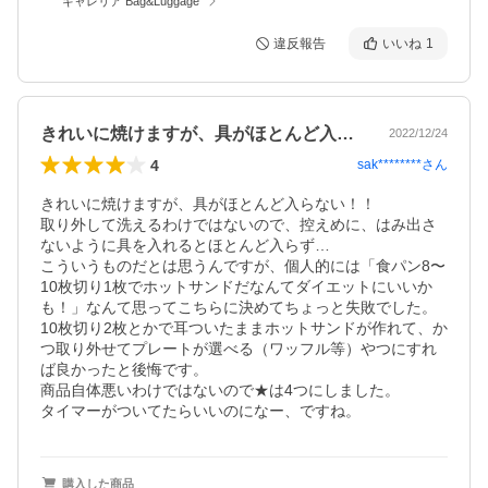
ギャレリア Bag&Luggage
違反報告
いいね
1
きれいに焼けますが、具がほとんど入らな…
2022/12/24
4
sak********
さん
きれいに焼けますが、具がほとんど入らない！！

取り外して洗えるわけではないので、控えめに、はみ出さ
ないように具を入れるとほとんど入らず…

こういうものだとは思うんですが、個人的には「食パン8〜
10枚切り1枚でホットサンドだなんてダイエットにいいか
も！」なんて思ってこちらに決めてちょっと失敗でした。

10枚切り2枚とかで耳ついたままホットサンドが作れて、か
つ取り外せてプレートが選べる（ワッフル等）やつにすれ
ば良かったと後悔です。

商品自体悪いわけではないので★は4つにしました。

タイマーがついてたらいいのになー、ですね。
購入した商品