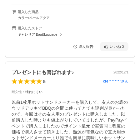
購入した商品
カラー/ペールアクア
購入したストア
ギャレリア Bag&Luggage
違反報告
いいね
2
プレゼントにも喜ばれます♪
2022/12/1
5
cre********
さん
耐久性
：
壊れにくい
以前1枚用ホットサンドメーカーを購入して、友人のお庭の
ウッドデッキでBBQの合間に使ってとても評判が良かった
ので、今回はその友人用のプレゼントに購入しました。以
前購入した時よりも値上がりしていてましたが、PayPayイ
ベントで購入しましたのでポイント還元で実質同じ程度の
価格で購入させて頂きました。熱源が電気なので直火用ホ
ットサンドメーカーより誰でも簡単に美味しいホットサン