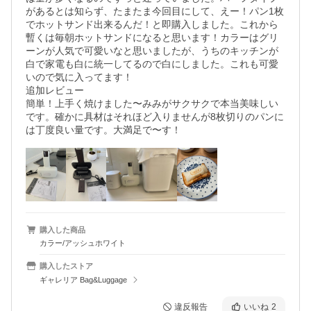
があるとは知らず、たまたま今回目にして、えー！パン1枚
でホットサンド出来るんだ！と即購入しました。これから
暫くは毎朝ホットサンドになると思います！カラーはグリ
ーンが人気で可愛いなと思いましたが、うちのキッチンが
白で家電も白に統一してるので白にしました。これも可愛
いので気に入ってます！

追加レビュー

簡単！上手く焼けました〜みみがサクサクで本当美味しい
です。確かに具材はそれほど入りませんが8枚切りのパンに
は丁度良い量です。大満足で〜す！
購入した商品
カラー/アッシュホワイト
購入したストア
ギャレリア Bag&Luggage
違反報告
いいね
2