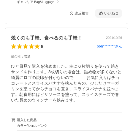
ギャレリア Bag&Luggage
違反報告
いいね
2
焼くのも手軽、食べるのも手軽！
2021/10/26
5
bon********
さん
耐久性
：
普通
ひと目見て購入を決めました。主に６枚切りを使って焼き
サンドを作ります。8枚切りの場合は、詰め物が多くないと
綺麗にロゴの焼印が付かないので……    お気に入りはチョ
コレートとスライスバナナを挟んだもの。少しだけマーガ
リンを塗ってからチョコを置き、スライスバナナを並べま
す。朝食用にはピザソースを塗って、スライステーズで巻
いた長めのウィンナーを挟みます。
購入した商品
カラー/シェルピンク