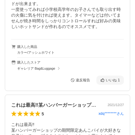
ドが出来ます。

一度使ってみれば小学校高学年のお子さんでも取り出す時
の火傷に気を付ければ使えます。タイマーなどは付いてま
せんが焼き時間をしっかりコントロールすれば好みの美味
購入した商品
カラー/アッシュホワイト
購入したストア
ギャレリア Bag&Luggage
違反報告
いいね
1
これは最高‼️某ハンバーガーショップの…
2021/12/27
5
xdq********
さん
これは最高‼️

某ハンバーガーショップの期間限定あんこパイが大好きな