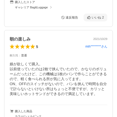
購入したストア
ギャレリア Bag&Luggage
違反報告
いいね
2
朝の楽しみ
2021/10/29
5
mih********
さん
耐久性
：
普通
娘が欲しくて購入。

以前使っていたのは2枚で挟んでいたので、かなりのボリュ
ームだったけど、この機械は1枚のパンで作らことができる
ので、軽く食べられる所が気に入ってます。

ON、OFFのスイッチがないので、パンを挟んで時間を自分
で計らないといけない所はちょっと不便ですが、カリッと
美味しいホットサンドができるので満足しています。
購入した商品
カラー/シェルピンク