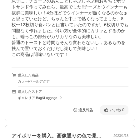
息子に，チューブのあんことしゃぶしゃぶ用おもちでホッ
トサンド作ってみたら、最高でした‼️チーズとウインナーも
抜群に美味しい！4分ほどでウインナーが熱くなるのかなぁ
と思っていたけど、ちゃんと中まで熱くなってました。8
枚〜12枚切り食パンとは書いていたのですが、6枚切りでも
問題なく作れました。薄い方が全体的にカリッとするのか
も。端っこの部分がカリカリなのも美味しい。

普通のトーストと時間もそんな変わらないし，あるものを
挟んで置いておくだけだし楽して美味しい！

この商品は間違いないです！
購入した商品
カラー/ペールアクア
購入したストア
ギャレリア Bag&Luggage
違反報告
いいね
0
アイボリーを購入。画像通りの色で見た目…
2023/1/18