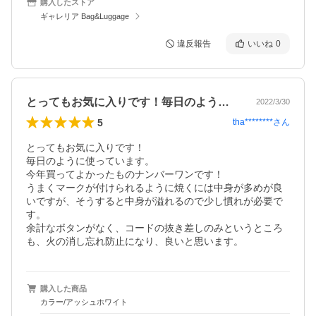
購入したストア
ギャレリア Bag&Luggage
違反報告
いいね
0
とってもお気に入りです！毎日のように使…
2022/3/30
5
tha********
さん
とってもお気に入りです！

毎日のように使っています。

今年買ってよかったものナンバーワンです！

うまくマークが付けられるように焼くには中身が多めが良
いですが、そうすると中身が溢れるので少し慣れが必要で
す。

余計なボタンがなく、コードの抜き差しのみというところ
も、火の消し忘れ防止になり、良いと思います。
購入した商品
カラー/アッシュホワイト