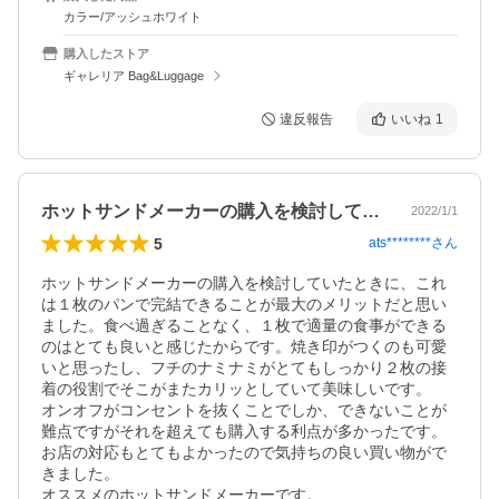
カラー/アッシュホワイト
購入したストア
ギャレリア Bag&Luggage
違反報告
いいね
1
ホットサンドメーカーの購入を検討してい…
2022/1/1
5
ats********
さん
ホットサンドメーカーの購入を検討していたときに、これ
は１枚のパンで完結できることが最大のメリットだと思い
ました。食べ過ぎることなく、１枚で適量の食事ができる
のはとても良いと感じたからです。焼き印がつくのも可愛
いと思ったし、フチのナミナミがとてもしっかり２枚の接
着の役割でそこがまたカリッとしていて美味しいです。

オンオフがコンセントを抜くことでしか、できないことが
難点ですがそれを超えても購入する利点が多かったです。

お店の対応もとてもよかったので気持ちの良い買い物がで
きました。

オススメのホットサンドメーカーです。