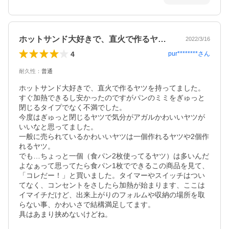
ホットサンド大好きで、直火で作るヤツを…
2022/3/16
4
pur********
さん
耐久性
：
普通
ホットサンド大好きで、直火で作るヤツを持ってました。
すぐ加熱できるし安かったのですがパンのミミをぎゅっと
閉じるタイプでなく不満でした。

今度はぎゅっと閉じるヤツで気分がアガルかわいいヤツが
いいなと思ってました。

一般に売られているかわいいヤツは一個作れるヤツや2個作
れるヤツ。

でも…ちょっと一個（食パン2枚使ってるヤツ）は多いんだ
よなぁって思ってたら食パン1枚でできるこの商品を見て、
「コレだー！」と買いました。タイマーやスイッチはつい
てなく、コンセントをさしたら加熱が始まります、ここは
イマイチだけど、出来上がりのフォルムや収納の場所を取
らない事、かわいさで結構満足してます。

具はあまり挟めないけどね。