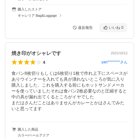
購入したストア
ギャレリア Bag&Luggage
違反報告
いいね
0
焼き印がオシャレです
2021/10/12
4
yan********
さん
食パン8枚切りもしくは6枚切り1枚で作れ上下にスペースが
ありウインナーを入れても具が潰れないところが気に入り
購入しました、これを購入する前にもホットサンドメーカ
ーを使っていましたそれは食パン2枚必要なのと圧縮すると
中の具が漏れ出てくるところがイヤでした

まだはさんだことはありませんがカレーとかはさんでみた
いと思ってます
購入した商品
カラー/ペールアクア