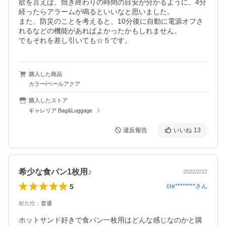
欲を言えば、焼き終わりの時間の目安が分かるように、4分
経ったらアラームが鳴るといいなと思いました。

また、防災のことを考えると、10分後に自動に電源オフさ
れるなどの機能があればよかったかもしれません。

でもそれを差し引いても☆５です。
購入した商品
カラー/ペールアクア
購入したストア
ギャレリア Bag&Luggage
違反報告
いいね
13
希少な食パン1枚用♪
2022/2/22
5
cre********
さん
耐久性
：
普通
ホットサンド好きで食パン一枚用はどんな感じなのかと購