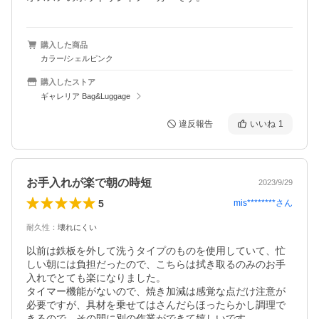
購入した商品
カラー/シェルピンク
購入したストア
ギャレリア Bag&Luggage
違反報告
いいね
1
お手入れが楽で朝の時短
2023/9/29
5
mis********
さん
耐久性
：
壊れにくい
以前は鉄板を外して洗うタイプのものを使用していて、忙
しい朝には負担だったので、こちらは拭き取るのみのお手
入れでとても楽になりました。

タイマー機能がないので、焼き加減は感覚な点だけ注意が
必要ですが、具材を乗せてはさんだらほったらかし調理で
きるので、その間に別の作業ができて嬉しいです。
