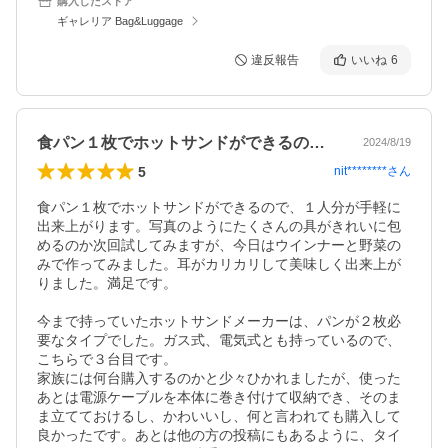
購入したストア
ギャレリア Bag&Luggage
違反報告
いいね
6
食パン１枚でホットサンドができるので、…
2024/8/19
5
nit********
さん
食パン１枚でホットサンドができるので、１人分が手軽に
出来上がります。写真のようにたくさんの具がきれいに包
めるのか次回試してみますが、今日はウインナーと野菜の
みで作ってみました。耳がカリカリして美味しく出来上が
りました。満足です。

今まで持っていたホットサンドメーカーは、パンが２枚必
要なタイプでした。ガス式、電気式とも持っているので、
こちらで３台目です。

家族には何台購入するのかと少々ひかれましたが、使った
あとは電源ケーブルを本体に巻き付けて収納でき、そのま
ま立てておけるし、かわいいし、何と言われても購入して
良かったです。あとは他の方の投稿にもあるように、タイ