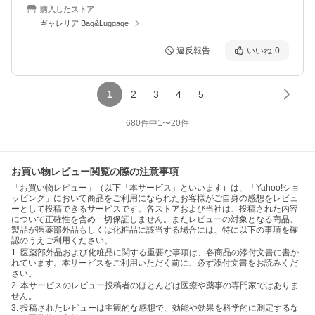
購入したストア
ギャレリア Bag&Luggage
違反報告
いいね
0
1
2
3
4
5
680
件中
1
〜
20
件
お買い物レビュー閲覧の際の注意事項
「お買い物レビュー」（以下「本サービス」といいます）は、「Yahoo!ショ
ッピング」において商品をご利用になられたお客様がご自身の感想をレビュ
ーとして投稿できるサービスです。各ストアおよび当社は、投稿された内容
について正確性を含め一切保証しません。またレビューの対象となる商品、
製品が医薬部外品もしくは化粧品に該当する場合には、特に以下の事項を確
認のうえご利用ください。
1. 医薬部外品および化粧品に関する重要な事項は、各商品の添付文書に書か
れています。本サービスをご利用いただく前に、必ず添付文書をお読みくだ
さい。
2. 本サービスのレビュー投稿者のほとんどは医療や薬事の専門家ではありま
せん。
3. 投稿されたレビューは主観的な感想で、効能や効果を科学的に測定するな