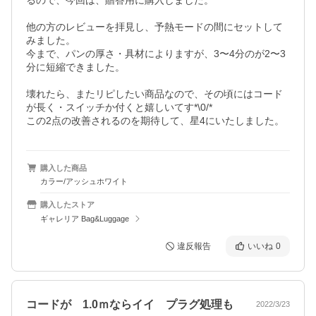
るので、今回は、贈答用に購入しました。

他の方のレビューを拝見し、予熱モードの間にセットして
みました。

今まで、パンの厚さ・具材によりますが、3〜4分のが2〜3
分に短縮できました。

壊れたら、またリピしたい商品なので、その頃にはコード
が長く・スイッチか付くと嬉しいてす*⁠\⁠0⁠/⁠*

購入した商品
カラー/アッシュホワイト
購入したストア
ギャレリア Bag&Luggage
違反報告
いいね
0
コードが 1.0ｍならイイ プラグ処理も
2022/3/23