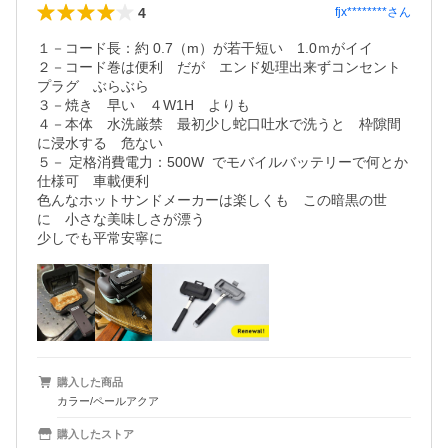
4
fjx********
さん
１－コード長：約 0.7（m）が若干短い　1.0ｍがイイ

２－コード巻は便利　だが　エンド処理出来ずコンセント
プラグ　ぶらぶら

３－焼き　早い　４W1H　よりも

４－本体　水洗厳禁　最初少し蛇口吐水で洗うと　枠隙間
に浸水する　危ない

５－ 定格消費電力：500W  でモバイルバッテリーで何とか
仕様可　車載便利

色んなホットサンドメーカーは楽しくも　この暗黒の世
に　小さな美味しさが漂う

少しでも平常安寧に
購入した商品
カラー/ペールアクア
購入したストア