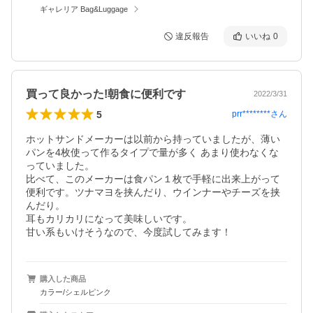
ギャレリア Bag&Luggage
違反報告
いいね
0
買って良かった!朝食に便利です
2022/3/31
5
prr********
さん
ホットサンドメーカーは以前から持っていましたが、薄い
パンを4枚使って作るタイプで量が多く あまり使わなくな
っていました。

比べて、このメーカーは食パン１枚で手軽に出来上がって
便利です。ツナマヨを挟んだり、ウインナーやチーズを挟
んだり。

耳もカリカリになって美味しいです。

甘い系もいけそうなので、今度試してみます！
購入した商品
カラー/シェルピンク