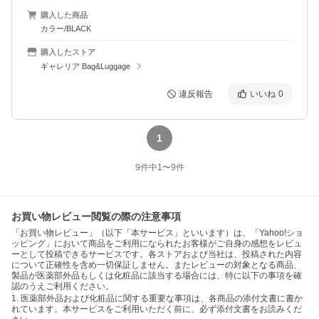
購入した商品
カラー/BLACK
購入したストア
ギャレリア Bag&Luggage
違反報告
いいね
0
1
9
件中
1
〜
9
件
お買い物レビュー閲覧の際の注意事項
「お買い物レビュー」（以下「本サービス」といいます）は、「Yahoo!ショ
ッピング」において商品をご利用になられたお客様がご自身の感想をレビュ
ーとして投稿できるサービスです。各ストアおよび当社は、投稿された内容
について正確性を含め一切保証しません。またレビューの対象となる商品、
製品が医薬部外品もしくは化粧品に該当する場合には、特に以下の事項を確
認のうえご利用ください。
1. 医薬部外品および化粧品に関する重要な事項は、各商品の添付文書に書か
れています。本サービスをご利用いただく前に、必ず添付文書をお読みくだ