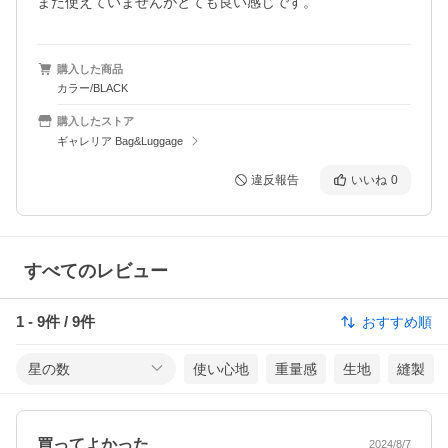
まだ使えていませんがとても良い感じです。
購入した商品
カラー/BLACK
購入したストア
ギャレリア Bag&Luggage
違反報告
いいね
0
すべてのレビュー
1
-
9
件 /
9
件
おすすめ順
星の数
使い心地
重量感
生地
縫製
買ってよかった
2024/8/7