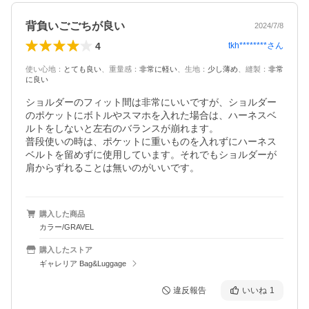
背負いごごちが良い
2024/7/8
4
tkh********
さん
使い心地
：
とても良い
、
重量感
：
非常に軽い
、
生地
：
少し薄め
、
縫製
：
非常
に良い
ショルダーのフィット間は非常にいいですが、ショルダー
のポケットにボトルやスマホを入れた場合は、ハーネスベ
ルトをしないと左右のバランスが崩れます。

普段使いの時は、ポケットに重いものを入れずにハーネス
ベルトを留めずに使用しています。それでもショルダーが
肩からずれることは無いのがいいです。
購入した商品
カラー/GRAVEL
購入したストア
ギャレリア Bag&Luggage
違反報告
いいね
1