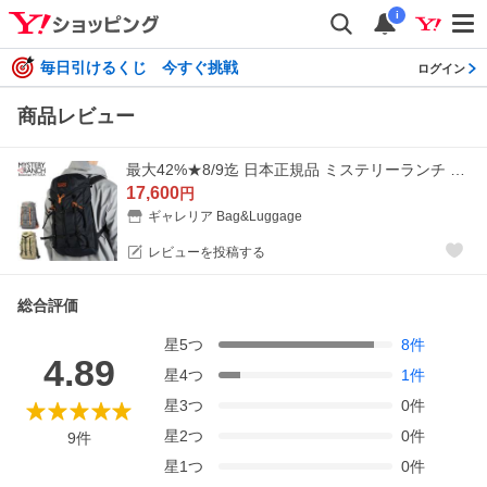
i
毎日引けるくじ 今すぐ挑戦
ログイン
商品レビュー
最大42%★8/9迄 日本正規品 ミステリーランチ リュック メンズ レディース リュックサック MYSTERY RANCH 軽い 通学 通勤 黒 小さめ 17L A4 GALLAGATOR 20
17,600
円
ギャレリア Bag&Luggage
レビューを投稿する
総合評価
星
5
つ
8
件
4.89
星
4
つ
1
件
星
3
つ
0
件
星
2
つ
0
件
9
件
星
1
つ
0
件