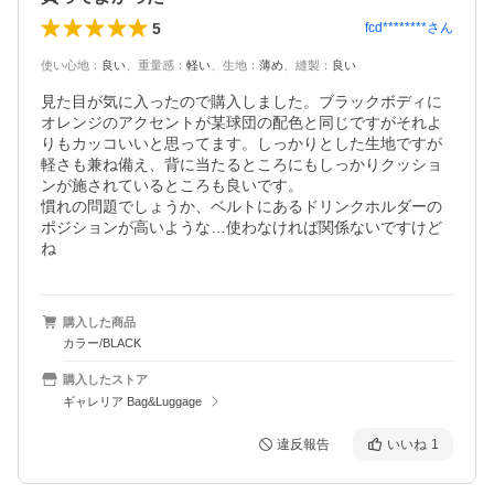
5
fcd********
さん
使い心地
：
良い
、
重量感
：
軽い
、
生地
：
薄め
、
縫製
：
良い
見た目が気に入ったので購入しました。ブラックボディに
オレンジのアクセントが某球団の配色と同じですがそれよ
りもカッコいいと思ってます。しっかりとした生地ですが
軽さも兼ね備え、背に当たるところにもしっかりクッショ
ンが施されているところも良いです。

慣れの問題でしょうか、ベルトにあるドリンクホルダーの
ポジションが高いような…使わなければ関係ないですけど
ね
購入した商品
カラー/BLACK
購入したストア
ギャレリア Bag&Luggage
違反報告
いいね
1