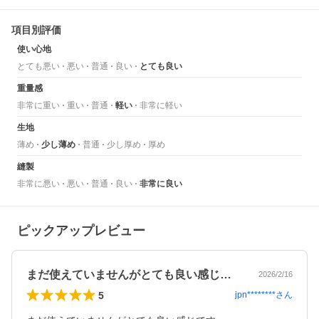
項目別評価
使い心地
とても悪い
悪い
普通
良い
とても良い
重量感
非常に重い
重い
普通
軽い
非常に軽い
生地
薄め
少し薄め
普通
少し厚め
厚め
縫製
非常に悪い
悪い
普通
良い
非常に良い
ピックアップレビュー
まだ使えていませんがとても良い感じです…
2026/2/16
5
jpn********
さん