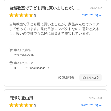
自然教室で子ども用に買いましたが、家族…
2025/9/22
5
nt3********
さん
自然教室で子ども用に買いましたが、家族みんなでシェア
して使っています。見た目はコンパクトなのに意外と入る
し、軽いので誰でも気軽に背負えて重宝しています。
購入した商品
カラー/GRAVEL
購入したストア
ギャレリア Bag&Luggage
違反報告
いいね
0
日帰り登山用
2025/10/28
5
ske********
さん