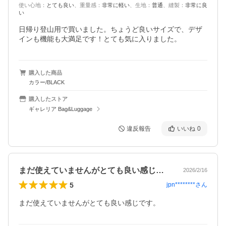
使い心地
：
とても良い
、
重量感
：
非常に軽い
、
生地
：
普通
、
縫製
：
非常に良
い
日帰り登山用で買いました。ちょうど良いサイズで、デザ
インも機能も大満足です！とても気に入りました。
購入した商品
カラー/BLACK
購入したストア
ギャレリア Bag&Luggage
違反報告
いいね
0
まだ使えていませんがとても良い感じです…
2026/2/16
5
jpn********
さん
まだ使えていませんがとても良い感じです。