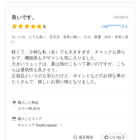
良いです。
2024/6/14
5
cup********
さん
使い心地
：
とても良い
、
重量感
：
非常に軽い
、
生地
：
普通
、
縫製
：
非常に良
い
軽くて、小柄な私（女）でも大きすぎず、チャックも滑ら
かで、機能面もデザインも気に入りました。

大きいリュックは、夏は熱がこもって暑いのですが、こち
らは通気性も良さそう。

正規品というのも安心だけど、ポイントなどのお得な事が
たくさんで、嬉しいお買い物となりました。
購入した商品
カラー/BLACK
購入したストア
ギャレリア Bag&Luggage
違反報告
いいね
2