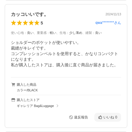
カッコいいです。
2024/11/13
5
qwa********
さん
使い心地
：
良い
、
重量感
：
軽い
、
生地
：
少し薄め
、
縫製
：
良い
ショルダーのポケットが使いやすい。

裁縫がキレイです。

コンプレッションベルトを使用すると、かなりコンパクト
になります。

私が購入したストアは、購入後に直ぐ商品が届きました。
購入した商品
カラー/BLACK
購入したストア
ギャレリア Bag&Luggage
違反報告
いいね
0