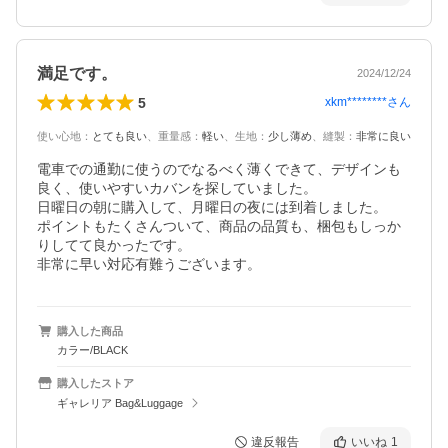
満足です。
2024/12/24
5
xkm********
さん
使い心地
：
とても良い
、
重量感
：
軽い
、
生地
：
少し薄め
、
縫製
：
非常に良い
電車での通勤に使うのでなるべく薄くできて、デザインも
良く、使いやすいカバンを探していました。

日曜日の朝に購入して、月曜日の夜には到着しました。

ポイントもたくさんついて、商品の品質も、梱包もしっか
りしてて良かったです。

非常に早い対応有難うございます。
購入した商品
カラー/BLACK
購入したストア
ギャレリア Bag&Luggage
違反報告
いいね
1