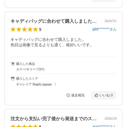
キャディバッグに合わせて購入しました。…
2024/7/1
5
g88********
さん
キャディバッグに合わせて購入しました。

色目は画像で見るよりも濃く、格好いいです。
購入した商品
カラー/オリーブ(67)
購入したストア
ギャレリア Bag&Luggage
違反報告
いいね
0
注文から支払い完了後から発送までのスピ…
2026/1/9
5
maj********
さん