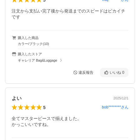
注文から支払い完了後から発送までのスピードはピカイチ
です
購入した商品
カラー/ブラック(10)
購入したストア
ギャレリア Bag&Luggage
違反報告
いいね
0
よい
2025/12/1
5
bob********
さん
全てマスターピースで揃えました。

かっこいいですね。