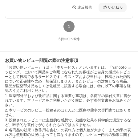
違反報告
いいね
0
1
6
件中
1
〜
6
件
お買い物レビュー閲覧の際の注意事項
「お買い物レビュー」（以下「本サービス」といいます）は、「Yahoo!ショ
ッピング」において商品をご利用になられたお客様がご自身の感想をレビュ
ーとして投稿できるサービスです。各ストアおよび当社は、投稿された内容
について正確性を含め一切保証しません。またレビューの対象となる商品、
製品が医薬部外品もしくは化粧品に該当する場合には、特に以下の事項を確
認のうえご利用ください。
1. 医薬部外品および化粧品に関する重要な事項は、各商品の添付文書に書か
れています。本サービスをご利用いただく前に、必ず添付文書をお読みくだ
さい。
2. 本サービスのレビュー投稿者のほとんどは医療や薬事の専門家ではありま
せん。
3. 投稿されたレビューは主観的な感想で、効能や効果を科学的に測定するな
ど、医学的な裏付けがなされたものではありません。
4. 各商品の効果（副作用を含む）の表れ方は個人差が大きく、また効果の表
れ方は使用時の状況によっても異なりますので、レビュー内容の効果に関す