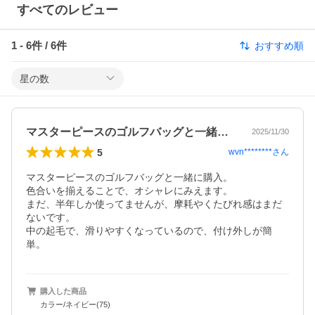
すべてのレビュー
1
-
6
件 /
6
件
おすすめ順
星の数
マスターピースのゴルフバッグと一緒に購…
2025/11/30
5
wvn********
さん
マスターピースのゴルフバッグと一緒に購入。

色合いを揃えることで、オシャレにみえます。

まだ、半年しか使ってませんが、摩耗やくたびれ感はまだ
ないです。

中の起毛で、滑りやすくなっているので、付け外しが簡
単。
購入した商品
カラー/ネイビー(75)