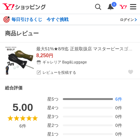
i
毎日引けるくじ 今すぐ挑戦
ログイン
商品レビュー
最大51%★8/9迄 正規取扱店 マスターピースゴルフ ヘッドカバー おしゃれ ブランド 番手 タグ master-piece GOLF Potential for FW 02637
8,250
円
ギャレリア Bag&Luggage
レビューを投稿する
総合評価
星
5
つ
6
件
5.00
星
4
つ
0
件
星
3
つ
0
件
星
2
つ
0
件
6
件
星
1
つ
0
件