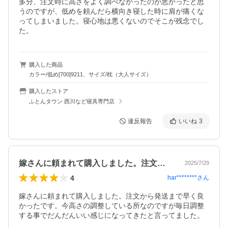
多分、注文時に高さをよく調べなかったのが悪かったと思
うのですが、低めを頼んだら横向き寝した時に肩が痛くな
ってしまいました。寝心地は悪くないのでそこが残念でし
た。
購入した商品
カラー/低め[700]9211、サイズ/枕（大人サイズ）
購入したストア
ふとんタウン 西川など寝具専門店
違反報告
いいね
3
嫁さんに頼まれて購入しました。注文から…
2025/7/29
4
har********
さん
嫁さんに頼まれて購入しました。注文から発送まで早く良
かったです。今高さの調整している所なのですが毎日調整
する事でだんだんいい感じになってきたと言ってました。