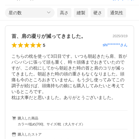
星の数
高さ
縫製
硬さ
通気性
首、肩の凝りが減ってきました。
2025/3/19
5
shi********
さん
こちらの枕を使って3日目です。いつも朝起きたら肩、首が
バンバンに張って頭も重く、時々頭痛までおきていたので
すが、この枕にしてから朝起きた時の首と肩のコリが減っ
てきました。朝起きた時の頭の重さもなくなりました。頭
痛も今のところおきていません。もう少し使ってみてこの
調子が続けば、頭痛持ちの娘にも購入してみたいと考えて
いるところです。

枕は大事だと思いました。ありがとうございました。
購入した商品
カラー/低め[700]、サイズ/枕（大人サイズ）
購入したストア