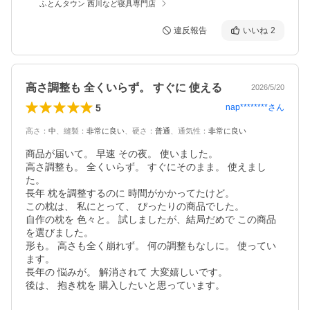
ふとんタウン 西川など寝具専門店
違反報告
いいね
2
高さ調整も 全くいらず。 すぐに 使える
2026/5/20
5
nap********
さん
高さ
：
中
、
縫製
：
非常に良い
、
硬さ
：
普通
、
通気性
：
非常に良い
商品が届いて。 早速 その夜。 使いました。

高さ調整も。 全くいらず。 すぐにそのまま。 使えまし
た。

長年 枕を調整するのに 時間がかかってたけど。

この枕は、 私にとって、 ぴったりの商品でした。

自作の枕を 色々と。 試しましたが、結局だめで この商品
を選びました。

形も。 高さも全く崩れず。 何の調整もなしに。 使ってい
ます。

長年の 悩みが。 解消されて 大変嬉しいです。

後は、 抱き枕を 購入したいと思っています。