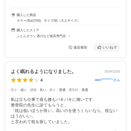
購入した商品
カラー/高め[700]、サイズ/枕（大人サイズ）
購入したストア
ふとんタウン 西川など寝具専門店
違反報告
いいね
0
よく眠れるようになりました。
2024/12/15
4
awo********
さん
高さ
：
低い
、
縫製
：
良い
、
硬さ
：
普通
、
通気性
：
普通
私は立ち仕事で肩も腰もバキバキに痛いです。

整骨院の先生に診てもらうと、

「枕は低いほうが良い。高いのを使うくらいなら、枕ない
ほうがいい」

と言われて枕を探していました。
