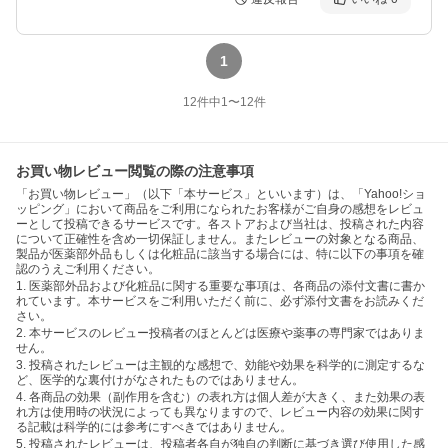
1
12
件中
1
〜
12
件
お買い物レビュー閲覧の際の注意事項
「お買い物レビュー」（以下「本サービス」といいます）は、「Yahoo!ショ
ッピング」において商品をご利用になられたお客様がご自身の感想をレビュ
ーとして投稿できるサービスです。各ストアおよび当社は、投稿された内容
について正確性を含め一切保証しません。またレビューの対象となる商品、
製品が医薬部外品もしくは化粧品に該当する場合には、特に以下の事項を確
認のうえご利用ください。
1. 医薬部外品および化粧品に関する重要な事項は、各商品の添付文書に書か
れています。本サービスをご利用いただく前に、必ず添付文書をお読みくだ
さい。
2. 本サービスのレビュー投稿者のほとんどは医療や薬事の専門家ではありま
せん。
3. 投稿されたレビューは主観的な感想で、効能や効果を科学的に測定するな
ど、医学的な裏付けがなされたものではありません。
4. 各商品の効果（副作用を含む）の表れ方は個人差が大きく、また効果の表
れ方は使用時の状況によっても異なりますので、レビュー内容の効果に関す
る記載は科学的には参考にすべきではありません。
5. 投稿されたレビューは、投稿者各自が独自の判断に基づき選び使用した感