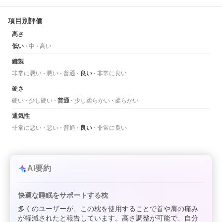
項目別評価
高さ
低い
中
高い
縫製
非常に悪い
悪い
普通
良い
非常に良い
硬さ
硬い
少し硬い
普通
少し柔らかい
柔らかい
通気性
非常に悪い
悪い
普通
良い
非常に良い
AI要約
快適な睡眠をサポートする枕
多くのユーザーが、この枕を使用することで首や肩の痛み
が軽減されたと報告しています。高さ調整が可能で、自分