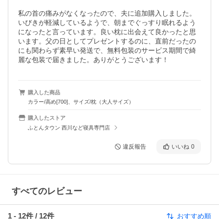
私の首の痛みがなくなったので、夫に追加購入しました。
いびきが軽減しているようで、朝までぐっすり眠れるよう
になったと言っています。良い枕に出会えて良かったと思
います。父の日としてプレゼントするのに、直前だったの
にも関わらず素早い発送で、無料包装のサービス期間で綺
麗な包装で届きました。ありがとうございます！
購入した商品
カラー/高め[700]、サイズ/枕（大人サイズ）
購入したストア
ふとんタウン 西川など寝具専門店
違反報告
いいね
0
すべてのレビュー
1
-
12
件 /
12
件
おすすめ順