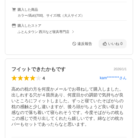
購入した商品
カラー/高め[700]、サイズ/枕（大人サイズ）
購入したストア
ふとんタウン 西川など寝具専門店
違反報告
いいね
0
フイットできたかもです
2026/1/1
4
kam********
さん
高めの枕の方を何度かメールでお尋ねして購入しました。
出しれする穴が４箇所あり、何度目かの調節で気持ちが良
いところにフィットしました。ずっと寝ていたそばがらの
枕の感触と少し違いますが、後ろ頭がちょうど良い収まり
感なので落ち着いて寝られそうです。今度そばがらの枕も
この感じで売り出してくれたら嬉しいです。綿などの枕カ
バーもセットであったらなと思います。