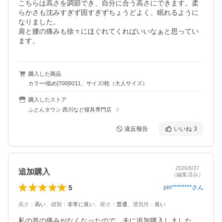
こちらは高さを調節でき、自分に合う高さにできます。柔
らかさも沈みすぎず固すぎずちょうどよく、眠れるように
なりました。

肩と腰の痛みも徐々にほぐれてくればいいなぁと思ってい
ます。
購入した商品
カラー/低め[700]9211、サイズ/枕（大人サイズ）
購入したストア
ふとんタウン 西川など寝具専門店
違反報告
いいね
3
2026/6/27
追加購入
（編集済み）
5
pin********
さん
高さ
：
高い
、
縫製
：
非常に良い
、
硬さ
：
普通
、
通気性
：
良い
私の首の痛みがなくなったので、夫に追加購入しました。