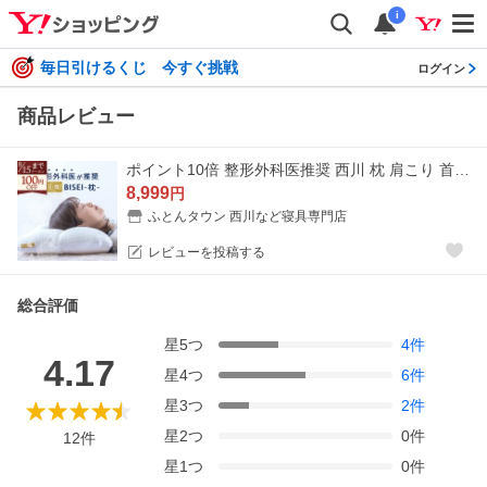
i
毎日引けるくじ 今すぐ挑戦
ログイン
商品レビュー
ポイント10倍 整形外科医推奨 西川 枕 肩こり 首こり 横向き寝 パイプ 高さ調節 高め 低め ウォッシャブル まくら 洗える ビセイ BISEI
8,999
円
ふとんタウン 西川など寝具専門店
レビューを投稿する
総合評価
星
5
つ
4
件
4.17
星
4
つ
6
件
星
3
つ
2
件
星
2
つ
0
件
12
件
星
1
つ
0
件