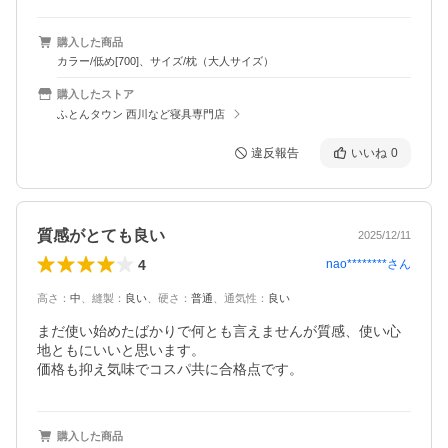
購入した商品
カラー/低め[700]、サイズ/枕（大人サイズ）
購入したストア
ふとんタウン 西川など寝具専門店
違反報告
いいね
0
質感がとても良い
2025/12/11
4
nao********
さん
高さ
：
中
、
縫製
：
良い
、
硬さ
：
普通
、
通気性
：
良い
まだ使い始めたばかりで何とも言えませんが質感、使い心
地ともにいいと思います。

価格も抑え気味でコスパ共に合格点です。
購入した商品