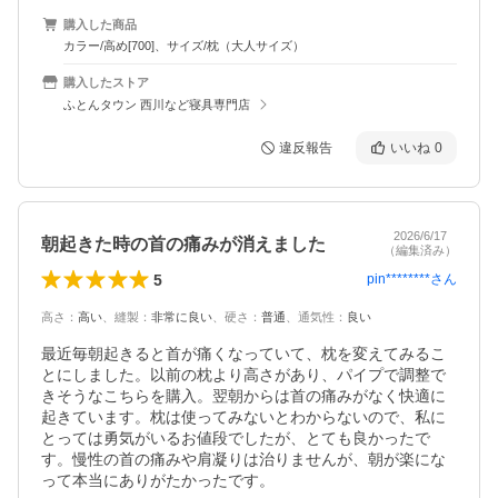
購入した商品
カラー/高め[700]、サイズ/枕（大人サイズ）
購入したストア
ふとんタウン 西川など寝具専門店
違反報告
いいね
0
2026/6/17
朝起きた時の首の痛みが消えました
（編集済み）
5
pin********
さん
高さ
：
高い
、
縫製
：
非常に良い
、
硬さ
：
普通
、
通気性
：
良い
最近毎朝起きると首が痛くなっていて、枕を変えてみるこ
とにしました。以前の枕より高さがあり、パイプで調整で
きそうなこちらを購入。翌朝からは首の痛みがなく快適に
起きています。枕は使ってみないとわからないので、私に
とっては勇気がいるお値段でしたが、とても良かったで
す。慢性の首の痛みや肩凝りは治りませんが、朝が楽にな
って本当にありがたかったです。