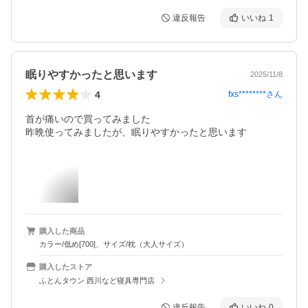
違反報告
いいね
1
眠りやすかったと思います
2025/11/8
4
fxs********
さん
首が痛いので買ってみました

購入した商品
カラー/低め[700]、サイズ/枕（大人サイズ）
購入したストア
ふとんタウン 西川など寝具専門店
違反報告
いいね
0