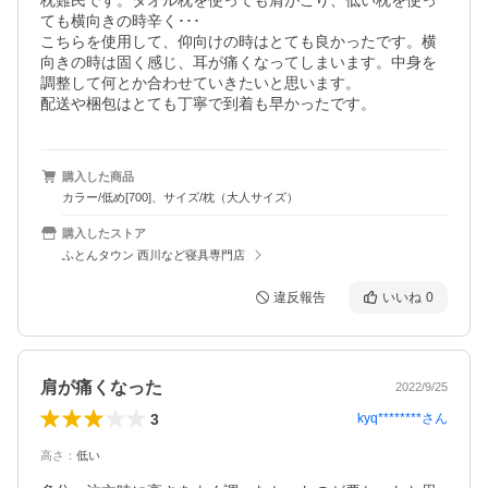
枕難民です。タオル枕を使っても肩がこり、低い枕を使っ
ても横向きの時辛く･･･

こちらを使用して、仰向けの時はとても良かったです。横
向きの時は固く感じ、耳が痛くなってしまいます。中身を
調整して何とか合わせていきたいと思います。

配送や梱包はとても丁寧で到着も早かったです。
購入した商品
カラー/低め[700]、サイズ/枕（大人サイズ）
購入したストア
ふとんタウン 西川など寝具専門店
違反報告
いいね
0
肩が痛くなった
2022/9/25
3
kyq********
さん
高さ
：
低い