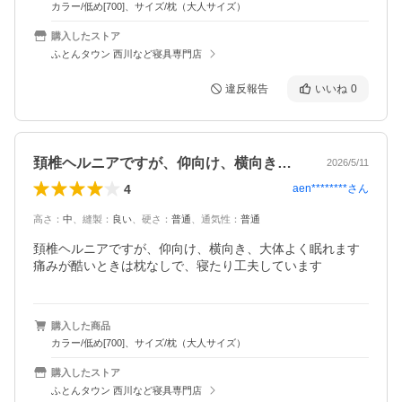
カラー/低め[700]、サイズ/枕（大人サイズ）
購入したストア
ふとんタウン 西川など寝具専門店
違反報告
いいね
0
頚椎ヘルニアですが、仰向け、横向き、大…
2026/5/11
4
aen********
さん
高さ
：
中
、
縫製
：
良い
、
硬さ
：
普通
、
通気性
：
普通
頚椎ヘルニアですが、仰向け、横向き、大体よく眠れます

痛みが酷いときは枕なしで、寝たり工夫しています
購入した商品
カラー/低め[700]、サイズ/枕（大人サイズ）
購入したストア
ふとんタウン 西川など寝具専門店