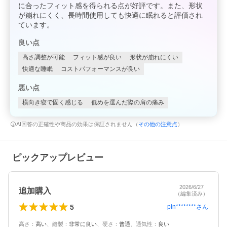
に合ったフィット感を得られる点が好評です。また、形状
が崩れにくく、長時間使用しても快適に眠れると評価され
ています。
良い点
高さ調整が可能
フィット感が良い
形状が崩れにくい
快適な睡眠
コストパフォーマンスが良い
悪い点
横向き寝で固く感じる
低めを選んだ際の肩の痛み
AI回答の正確性や商品の効果は保証されません（
その他の注意点
）
ピックアップレビュー
2026/6/27
追加購入
（編集済み）
5
pin********
さん
高さ
：
高い
、
縫製
：
非常に良い
、
硬さ
：
普通
、
通気性
：
良い