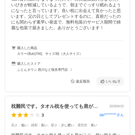
いびきが軽減しているようで、朝までぐっすり眠れるよう
になったと言っています。良い枕に出会えて良かったと思
います。父の日としてプレゼントするのに、直前だったの
にも関わらず素早い発送で、無料包装のサービス期間で綺
麗な包装で届きました。ありがとうございます！
購入した商品
カラー/高め[700]、サイズ/枕（大人サイズ）
購入したストア
ふとんタウン 西川など寝具専門店
違反報告
いいね
0
枕難民です。タオル枕を使っても肩がこり…
2026/6/15
3
jqv********
さん
高さ
：
低い
、
縫製
：
良い
、
硬さ
：
少し硬い
、
通気性
：
良い