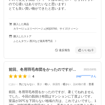
ので心遣いはありがたいなと思います）

とても良い買い物ができたと思います。
購入した商品
カラー/ジュエリー/ベージュ[40]20760、サイズ/クィーン
購入したストア
ふとんタウン 西川など寝具専門店
違反報告
いいね
0
前回、冬用羽毛布団をかったのですが、暑…
2021/10/31
4
pap********
さん
におい
：
気にならない
、
重さ
：
軽い
、
保温性
：
暖かい
、
詰め物の量
：
普通
前回、冬用羽毛布団をかったのですが、暑くてねれません
でした。今回の肌掛け布団はマンションに丁度よいです。
室温が20℃を下回らない地域の方は、これでよいですし、1