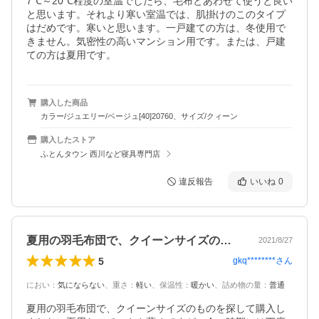
7℃～20℃程度の室温でしたら、毛布とあわせて使うと良い
と思います。それより寒い室温では、肌掛けのこのタイプ
はだめです。寒いと思います。一戸建ての方は、冬使用で
きません。気密性の高いマンション用です。または、戸建
ての方は夏用です。
購入した商品
カラー/ジュエリー/ベージュ[40]20760、サイズ/クィーン
購入したストア
ふとんタウン 西川など寝具専門店
違反報告
いいね
0
夏用の羽毛布団で、クイーンサイズのもの…
2021/8/27
5
gkq********
さん
におい
：
気にならない
、
重さ
：
軽い
、
保温性
：
暖かい
、
詰め物の量
：
普通
夏用の羽毛布団で、クイーンサイズのものを探して購入し