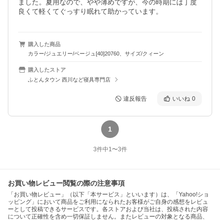
ました。夏用なので、やや薄めですが、今の時期には丁度
良くて軽くてぐっすり眠れて助かっています。
購入した商品
カラー/ジュエリー/ベージュ[40]20760、サイズ/クィーン
購入したストア
ふとんタウン 西川など寝具専門店
違反報告
いいね
0
1
3
件中
1
〜
3
件
お買い物レビュー閲覧の際の注意事項
「お買い物レビュー」（以下「本サービス」といいます）は、「Yahoo!ショ
ッピング」において商品をご利用になられたお客様がご自身の感想をレビュ
ーとして投稿できるサービスです。各ストアおよび当社は、投稿された内容
について正確性を含め一切保証しません。またレビューの対象となる商品、