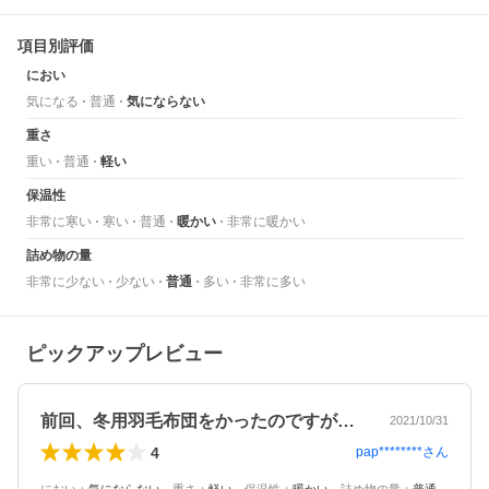
項目別評価
におい
気になる
普通
気にならない
重さ
重い
普通
軽い
保温性
非常に寒い
寒い
普通
暖かい
非常に暖かい
詰め物の量
非常に少ない
少ない
普通
多い
非常に多い
ピックアップレビュー
前回、冬用羽毛布団をかったのですが、暑…
2021/10/31
4
pap********
さん