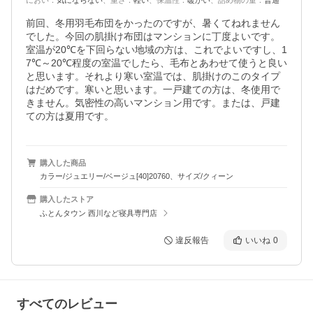
におい
：
気にならない
、
重さ
：
軽い
、
保温性
：
暖かい
、
詰め物の量
：
普通
前回、冬用羽毛布団をかったのですが、暑くてねれません
でした。今回の肌掛け布団はマンションに丁度よいです。
室温が20℃を下回らない地域の方は、これでよいですし、1
7℃～20℃程度の室温でしたら、毛布とあわせて使うと良い
と思います。それより寒い室温では、肌掛けのこのタイプ
はだめです。寒いと思います。一戸建ての方は、冬使用で
きません。気密性の高いマンション用です。または、戸建
ての方は夏用です。
購入した商品
カラー/ジュエリー/ベージュ[40]20760、サイズ/クィーン
購入したストア
ふとんタウン 西川など寝具専門店
違反報告
いいね
0
すべてのレビュー