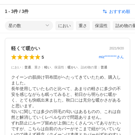
1
-
3
件 /
3
件
おすすめ順
星の数
におい
重さ
保温性
詰め物の
軽くて暖かい
2021/9/20
5
miz********
さん
におい
：
普通
、
重さ
：
軽い
、
保温性
：
暖かい
、
詰め物の量
：
普通
クイーンの肌掛け羽布団がへたってきていたため、購入し
ました。

長年使用していたものと比べて、あまりの軽さに多少の不
安を感じながらも眠ってみると、初日から明らかに暖か
く、とても快眠出来ました。秋口には充分な暖かさがある
と思います。

匂いに関しては多少の羽毛の匂いはあるものの、これは自
然と解消していくレベルなので問題ありません。

ずれ防止にループ留めが上側にたくさんついてありがたい
ですが、こちらは自前のカバーがそこまで紐がついていな
いので使えず残念（クイーンは本体とカバーがずれやすい