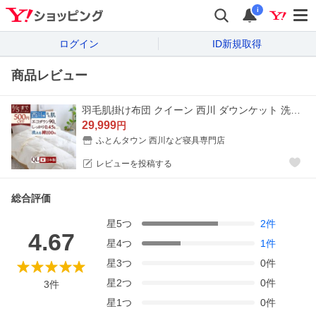
i
ログイン
ID新規取得
商品レビュー
羽毛肌掛け布団 クイーン 西川 ダウンケット 洗える 0.45kg 日本製 羽毛布団 夏用 クイーンサイズ 綿100％ 羽毛ふとん 厳選ダウン90% 肌掛け布団 肌布団
29,999
円
ふとんタウン 西川など寝具専門店
レビューを投稿する
総合評価
星
5
つ
2
件
4.67
星
4
つ
1
件
星
3
つ
0
件
星
2
つ
0
件
3
件
星
1
つ
0
件