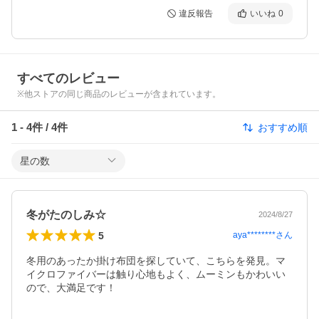
違反報告
いいね
0
すべてのレビュー
※他ストアの同じ商品のレビューが含まれています。
1
-
4
件 /
4
件
おすすめ順
星の数
冬がたのしみ☆
2024/8/27
5
aya********
さん
冬用のあったか掛け布団を探していて、こちらを発見。マ
イクロファイバーは触り心地もよく、ムーミンもかわいい
ので、大満足です！