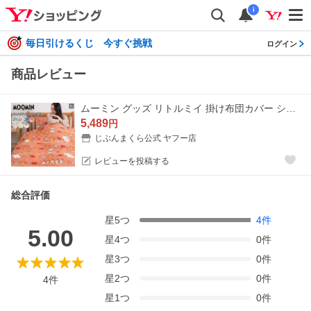
i
毎日引けるくじ 今すぐ挑戦
ログイン
商品レビュー
ムーミン グッズ リトルミイ 掛け布団カバー シングル ロング Moomin マイクロファイバー 暖かい キャラクター 北欧 06-mf-5110-
5,489
円
じぶんまくら公式 ヤフー店
レビューを投稿する
総合評価
星
5
つ
4
件
5.00
星
4
つ
0
件
星
3
つ
0
件
星
2
つ
0
件
4
件
星
1
つ
0
件