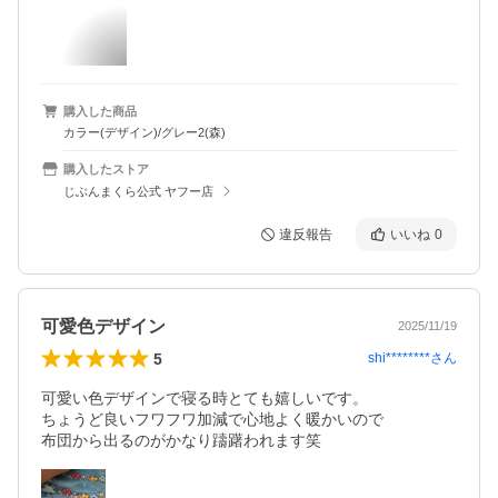
購入した商品
カラー(デザイン)/グレー2(森)
購入したストア
じぶんまくら公式 ヤフー店
違反報告
いいね
0
可愛色デザイン
2025/11/19
5
shi********
さん
可愛い色デザインで寝る時とても嬉しいです。

ちょうど良いフワフワ加減で心地よく暖かいので

布団から出るのがかなり躊躇われます笑