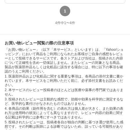
1
4
件中
1
〜
4
件
お買い物レビュー閲覧の際の注意事項
「お買い物レビュー」（以下「本サービス」といいます）は、「Yahoo!ショ
ッピング」において商品をご利用になられたお客様がご自身の感想をレビュ
ーとして投稿できるサービスです。各ストアおよび当社は、投稿された内容
について正確性を含め一切保証しません。またレビューの対象となる商品、
製品が医薬部外品もしくは化粧品に該当する場合には、特に以下の事項を確
認のうえご利用ください。
1. 医薬部外品および化粧品に関する重要な事項は、各商品の添付文書に書か
れています。本サービスをご利用いただく前に、必ず添付文書をお読みくだ
さい。
2. 本サービスのレビュー投稿者のほとんどは医療や薬事の専門家ではありま
せん。
3. 投稿されたレビューは主観的な感想で、効能や効果を科学的に測定するな
ど、医学的な裏付けがなされたものではありません。
4. 各商品の効果（副作用を含む）の表れ方は個人差が大きく、また効果の表
れ方は使用時の状況によっても異なりますので、レビュー内容の効果に関す
る記載は科学的には参考にすべきではありません。
5. 投稿されたレビューは、投稿者各自が独自の判断に基づき選び使用した感
想です。その判断は医師による診断ではないため、誤っている可能性があり