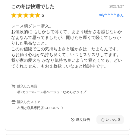
この冬は快適でした
2021/1/27
5
miy********
さん
レース柄グレー購入。

お値段的に もしかして薄くて、あまり暖かさを感じないか
なぁなんて思ってましたが、開けたら厚くて軽くてしっか
りした毛布なこと。

このお値段でこの気持ちよさと暖かさは、たまらんです。
もお触り心地が気持ち良くて、いつもスリスリしてます。
我が家の愛犬も かなり気持ち良いようで寝たくても、どい
てくれません。もお１枚欲しいなぁと検討中です。
購入した商品
柄×カラー/レース柄ベージュ・なめらかタイプ
購入したストア
布団と寝具専門店 COLORS
違反報告
いいね
0