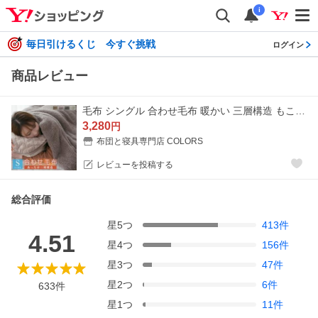
i
毎日引けるくじ 今すぐ挑戦
ログイン
商品レビュー
毛布 シングル 合わせ毛布 暖かい 三層構造 もこもこ シープボア毛布 フランネル毛布 発熱綿 2枚合わせ
3,280
円
布団と寝具専門店 COLORS
レビューを投稿する
総合評価
星
5
つ
413
件
4.51
星
4
つ
156
件
星
3
つ
47
件
星
2
つ
6
件
633
件
星
1
つ
11
件