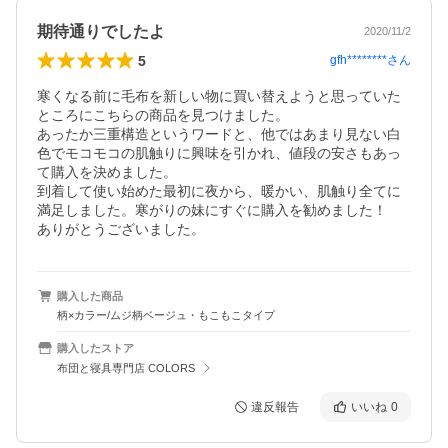
期待通りでしたよ
2020/11/2
5
gfh********
さん
寒くなる前に毛布を新しい物に買い替えようと思っていた
ところにこちらの商品を見つけました。

あったか三重構造というワードと、他ではあまり見ない白
色でモコモコの肌触りに興味を引かれ、値段の安さもあっ
て購入を決めました。

到着して使い始めた最初に夜から、暖かい、肌触り全てに
満足しました。寒がりの妹にすぐに購入を勧めました！

ありがとうございました。
購入した商品
柄×カラー/ムジ柄ベージュ・もこもこタイプ
購入したストア
布団と寝具専門店 COLORS
違反報告
いいね
0