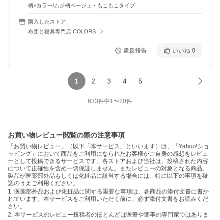
柄×カラー/ムジ柄ベージュ・もこもこタイプ
購入したストア
布団と寝具専門店 COLORS
違反報告
いいね
0
1
2
3
4
5
633
件中
1
〜
20
件
お買い物レビュー閲覧の際の注意事項
「お買い物レビュー」（以下「本サービス」といいます）は、「Yahoo!ショ
ッピング」において商品をご利用になられたお客様がご自身の感想をレビュ
ーとして投稿できるサービスです。各ストアおよび当社は、投稿された内容
について正確性を含め一切保証しません。またレビューの対象となる商品、
製品が医薬部外品もしくは化粧品に該当する場合には、特に以下の事項を確
認のうえご利用ください。
1. 医薬部外品および化粧品に関する重要な事項は、各商品の添付文書に書か
れています。本サービスをご利用いただく前に、必ず添付文書をお読みくだ
さい。
2. 本サービスのレビュー投稿者のほとんどは医療や薬事の専門家ではありま