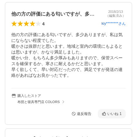
2018/2/13
他の方の評価にある匂いですが、多少あり…
（編集済み）
4
kiy********
さん
他の方の評価にある匂いですが、多少ありますが、私は気
にならない程度でした。

暖かさは抜群だと思います。地域と室内の環境にもよると
は思いますが、かなり満足しました。

暖かい分、もちろん多少厚みもありますので、保管スペー
スを確保するか、寒さに耐えるかだと思います。

早く欲しくて、早い対応だったので、満足ですが発送の連
絡があればなお良かったです。
購入したストア
布団と寝具専門店 COLORS
違反報告
いいね
1