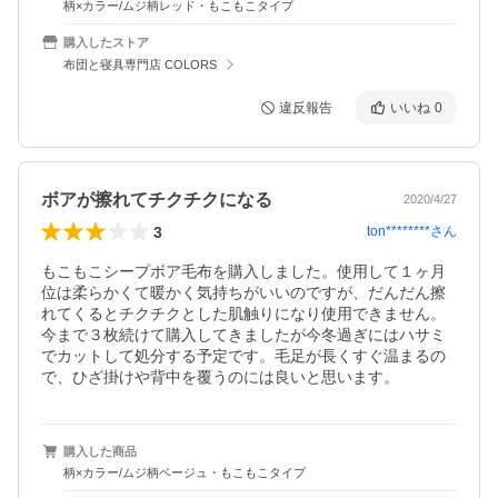
柄×カラー/ムジ柄レッド・もこもこタイプ
購入したストア
布団と寝具専門店 COLORS
違反報告
いいね
0
ボアが擦れてチクチクになる
2020/4/27
3
ton********
さん
もこもこシープボア毛布を購入しました。使用して１ヶ月
位は柔らかくて暖かく気持ちがいいのですが、だんだん擦
れてくるとチクチクとした肌触りになり使用できません。
今まで３枚続けて購入してきましたが今冬過ぎにはハサミ
でカットして処分する予定です。毛足が長くすぐ温まるの
で、ひざ掛けや背中を覆うのには良いと思います。
購入した商品
柄×カラー/ムジ柄ベージュ・もこもこタイプ