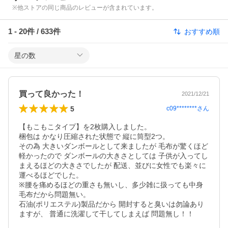
※他ストアの同じ商品のレビューが含まれています。
1
-
20
件 /
633
件
おすすめ順
星の数
買って良かった！
2021/12/21
5
c09********
さん
【もこもこタイプ】を2枚購入しました。

梱包は かなり圧縮された状態で 縦に筒型2つ。

その為 大きいダンボールとして来ましたが 毛布が驚くほど
軽かったので ダンボールの大きさとしては 子供が入ってし
まえるほどの大きさでしたが 配送、並びに女性でも楽々に
運べるほどでした。

※腰を痛めるほどの重さも無いし、多少雑に扱っても中身
毛布だから問題無い。

石油(ポリエステル)製品だから 開封すると臭いは勿論あり
ますが、 普通に洗濯して干してしまえば 問題無し！！
