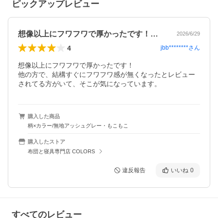
ピックアップレビュー
想像以上にフワフワで厚かったです！他の…
2026/6/29
4
jbb********
さん
想像以上にフワフワで厚かったです！

他の方で、結構すぐにフワフワ感が無くなったとレビュー
されてる方がいて、そこが気になっています。
購入した商品
柄×カラー/無地アッシュグレー・もこもこ
購入したストア
布団と寝具専門店 COLORS
違反報告
いいね
0
すべてのレビュー