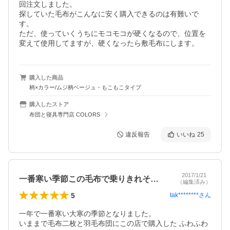
回注文しました。

探していた毛布がこんなに安く購入できるのは有難いで
す。

ただ、使っていくうちにモコモコが硬くなるので、位置を
変えて使用してますが、硬くなったら敷毛布にします。
購入した商品
柄×カラー/ムジ柄ベージュ・もこもこタイプ
購入したストア
布団と寝具専門店 COLORS
違反報告
いいね
25
2017/1/21
一番寒い季節この毛布で乗りきれそうです。
（編集済み）
5
tak********
さん
一年で一番寒い大寒の季節となりました。

いままで毛布二枚と羽毛布団にこの店で購入した ふわふわ