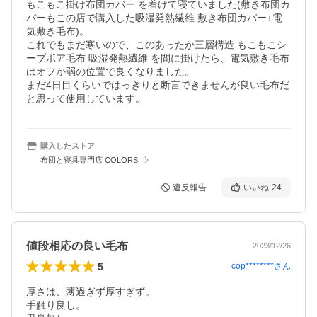
もこもこ掛け布団カバー を着けて寝ていました(敷き布団カ
バーもこの店で購入した吸湿発熱繊維 敷き布団カバー+電
気敷き毛布)。

これでもまだ寒いので、このあったか三層構造 もこもこシ
ープボア毛布 吸湿発熱繊維 を間に掛けたら、電気敷き毛布
はオフか弱の位置で良くなりました。

まだ4日目くらいではっきりと断言できませんが良い毛布だ
と思って使用しています。
購入したストア
布団と寝具専門店 COLORS
違反報告
いいね
24
値段相応の良い毛布
2023/12/26
5
cop********
さん
厚さは、薄過ぎず厚すぎず。

手触り良し。
