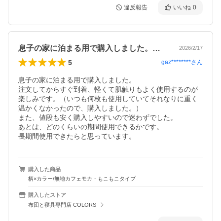
違反報告
いいね
0
息子の家に泊まる用で購入しました。注文…
2026/2/17
5
gaz********
さん
息子の家に泊まる用で購入しました。

注文してからすぐ到着、軽くて肌触りもよく使用するのが
楽しみです。（いつも何枚も使用していてそれなりに重く
温かくなかったので、購入しました。）

また、値段も安く購入しやすいので迷わずでした。

あとは、どのくらいの期間使用できるかです。

長期間使用できたらと思っています。
購入した商品
柄×カラー/無地カフェモカ・もこもこタイプ
購入したストア
布団と寝具専門店 COLORS