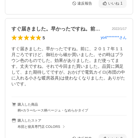
違反報告
いいね
1
すぐ届きました。早かったですね。前に、…
2022/1/17
5
yo4********
さん
すぐ届きました。早かったですね。前に、２０１７年１１
月ごろですけど、御社から確か買いました。その時はブラ
ウン色のものでした。効果がありました。まだ使ってま
す。丈夫ですね。それで今回また買いました。品質に満足
して、また期待してですが。おかげで電気カイロ(布団の中
に入れる小さな暖房器具)は使わなくなりました。ありがた
いです。
購入した商品
柄×カラー/レース柄ベージュ・なめらかタイプ
購入したストア
布団と寝具専門店 COLORS