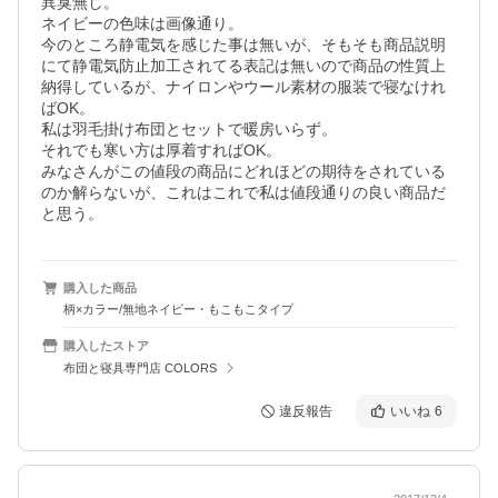
異臭無し。

ネイビーの色味は画像通り。

今のところ静電気を感じた事は無いが、そもそも商品説明
にて静電気防止加工されてる表記は無いので商品の性質上
納得しているが、ナイロンやウール素材の服装で寝なけれ
ばOK。

私は羽毛掛け布団とセットで暖房いらず。

それでも寒い方は厚着すればOK。

みなさんがこの値段の商品にどれほどの期待をされている
のか解らないが、これはこれで私は値段通りの良い商品だ
と思う。
購入した商品
柄×カラー/無地ネイビー・もこもこタイプ
購入したストア
布団と寝具専門店 COLORS
違反報告
いいね
6