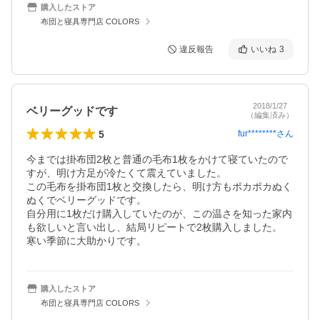
購入したストア
布団と寝具専門店 COLORS
違反報告
いいね
3
2018/1/27
ベリーグッドです
（編集済み）
5
fur********
さん
今までは掛布団2枚と普通の毛布1枚をかけて寝ていたので
すが、明け方足が冷たくて震えていました。

この毛布を掛布団1枚と交換したら、明け方もポカポカぬく
ぬくでベリーグッドです。

自分用に1枚だけ購入していたのが、この温さを知った家内
も欲しいと言い出し、結局リピートで2枚購入しました。

寒い季節に大助かりです。
購入したストア
布団と寝具専門店 COLORS