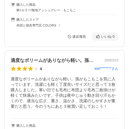
購入した商品
柄×カラー/無地アッシュグレー・もこもこ
購入したストア
布団と寝具専門店 COLORS
違反報告
いいね
0
適度なボリームがありながら軽い。孫がも…
2025/2/13
4
wal********
さん
適度なボリームがありながら軽い。孫がもこもこを気に入
っています。洗濯にも軽く丁度良いサイズだと思って３枚
購入しました。寒い日でも毛布に布団より毛布二枚掛けが
軽くて快適みたいです。子供は夜中じゅう動き回り汗もか
くので、適当な広さ、重さ、温かさ、洗濯のしやすさが重
要だと思う。今のうちにあと３枚買い足しておこう！
購入した商品