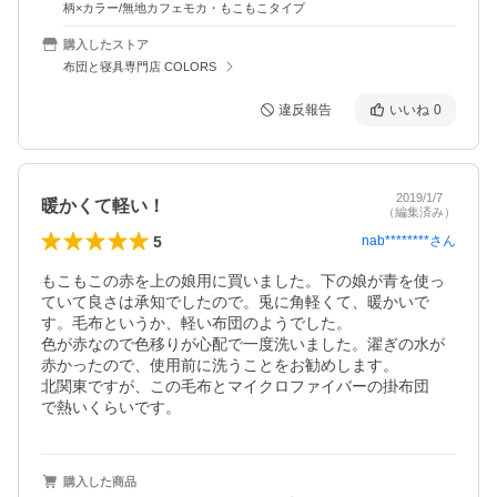
柄×カラー/無地カフェモカ・もこもこタイプ
購入したストア
布団と寝具専門店 COLORS
違反報告
いいね
0
2019/1/7
暖かくて軽い！
（編集済み）
5
nab********
さん
もこもこの赤を上の娘用に買いました。下の娘が青を使っ
ていて良さは承知でしたので。兎に角軽くて、暖かいで
す。毛布というか、軽い布団のようでした。

色が赤なので色移りが心配で一度洗いました。濯ぎの水が
赤かったので、使用前に洗うことをお勧めします。

北関東ですが、この毛布とマイクロファイバーの掛布団

で熱いくらいです。
購入した商品