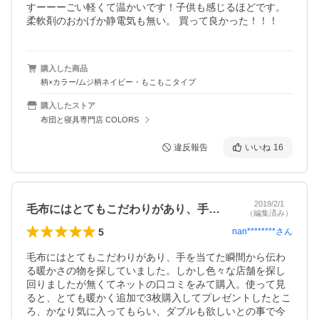
すーーーごい軽くて温かいです！子供も感じるほどです。

柔軟剤のおかげか静電気も無い。 買って良かった！！！
購入した商品
柄×カラー/ムジ柄ネイビー・もこもこタイプ
購入したストア
布団と寝具専門店 COLORS
違反報告
いいね
16
2019/2/1
毛布にはとてもこだわりがあり、手を当て…
（編集済み）
5
nan********
さん
毛布にはとてもこだわりがあり、手を当てた瞬間から伝わ
る暖かさの物を探していました。しかし色々な店舗を探し
回りましたが無くてネットの口コミをみて購入。使って見
ると、とても暖かく追加で3枚購入してプレゼントしたとこ
ろ、かなり気に入ってもらい、ダブルも欲しいとの事で今