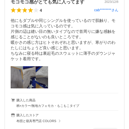
モコモコ感がとても気に入ってます
2023/12/8
4
cab********
さん
他にもダブルや同じシングルを使っているので肌触り、モ
コモコ感は気に入っているのです。

片側の辺は縫い目の無いタイプなので首周りに嫌な感触を
感じることがないのも良いところです。

暖かさの感じ方はヒトそれぞれと思いますが、寒がりのわ
たしにはちょうど良い感じと思います。

ちなみに寝る時は裏起毛のスウェットに薄手のダウンジャ
ケット着用です。
購入した商品
柄×カラー/無地カフェモカ・もこもこタイプ
購入したストア
布団と寝具専門店 COLORS