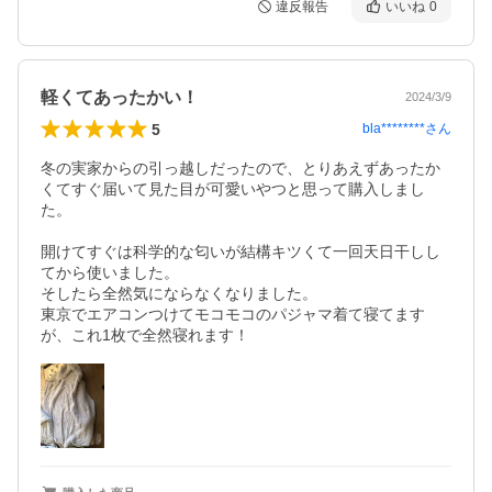
違反報告
いいね
0
軽くてあったかい！
2024/3/9
5
bla********
さん
冬の実家からの引っ越しだったので、とりあえずあったか
くてすぐ届いて見た目が可愛いやつと思って購入しまし
た。

開けてすぐは科学的な匂いが結構キツくて一回天日干しし
てから使いました。

そしたら全然気にならなくなりました。

東京でエアコンつけてモコモコのパジャマ着て寝てます
が、これ1枚で全然寝れます！