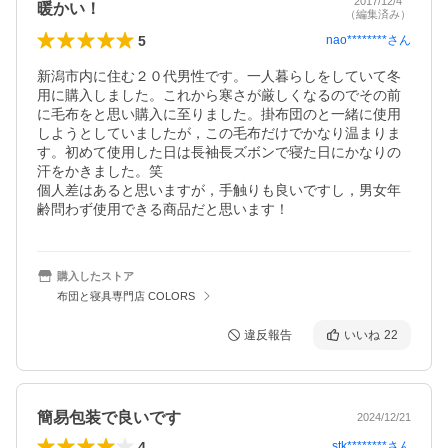
2017/12/4
暖かい！
（編集済み）
5
nao********
さん
新潟市内に住む２０代男性です。一人暮らしをしていて冬
用に購入しました。これから寒さが厳しくなるのでその前
に毛布をと思い購入に至りました。掛布団のと一緒に使用
しようとしていましたが，この毛布だけでかなり温まりま
す。初めて使用した日は長袖長ズボンで寝た日にかなりの
汗をかきました。笑

個人差はあると思いますが，手触りも良いですし，男女年
齢問わず使用できる商品だと思います！
購入したストア
布団と寝具専門店 COLORS
違反報告
いいね
22
簡易包装で良いです
2024/12/21
4
stk********
さん