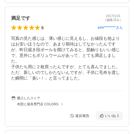
2017/1/16
満足です
（編集済み）
5
emi********
さん
写真の見た感じは、薄い感じに見えるし、お値段も他より
はお安いほうなので、あまり期待はしてなかったんです
が、昨日届き段ボールを開けてみると、肌触りもいい感じ
で、意外にもボリュウームがあって、とても満足しまし
た。

子供たち用に２枚買ったんですが、とても喜んでました。

ただ、新しいのでしかたないんですが、子供に毛布を渡し
た瞬間に「臭い！」と言ってました。
購入したストア
布団と寝具専門店 COLORS
違反報告
いいね
1