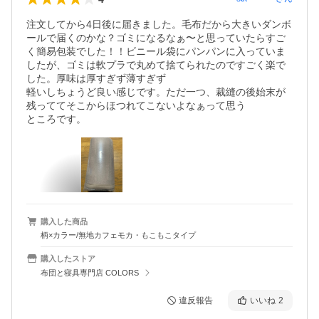
注文してから4日後に届きました。毛布だから大きいダンボ
ールで届くのかな？ゴミになるなぁ〜と思っていたらすご
く簡易包装でした！！ビニール袋にパンパンに入っていま
したが、ゴミは軟プラで丸めて捨てられたのですごく楽で
した。厚味は厚すぎず薄すぎず

軽いしちょうど良い感じです。ただ一つ、裁縫の後始末が
残っててそこからほつれてこないよなぁって思う

ところです。
購入した商品
柄×カラー/無地カフェモカ・もこもこタイプ
購入したストア
布団と寝具専門店 COLORS
違反報告
いいね
2