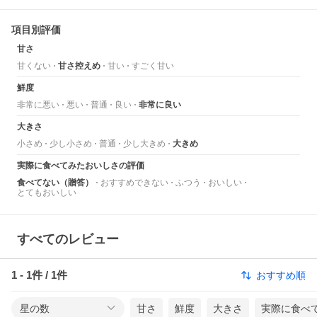
項目別評価
甘さ
甘くない
甘さ控えめ
甘い
すごく甘い
鮮度
非常に悪い
悪い
普通
良い
非常に良い
大きさ
小さめ
少し小さめ
普通
少し大きめ
大きめ
実際に食べてみたおいしさの評価
食べてない（贈答）
おすすめできない
ふつう
おいしい
とてもおいしい
すべてのレビュー
1
-
1
件 /
1
件
おすすめ順
星の数
甘さ
鮮度
大きさ
実際に食べ