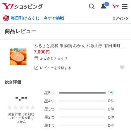
i
毎日引けるくじ 今すぐ挑戦
ログイン
商品レビュー
ふるさと納税 果物類 みかん 和歌山県 有田川町 ［先行予約］家庭用 有田みかん（大玉）5kg+250g（傷み補償分）
7,000
円
ふるさとチョイス
レビューを投稿する
総合評価
星
5
つ
1
件
-.--
星
4
つ
0
件
星
3
つ
0
件
総合評価に有効な
星
2
つ
0
件
レビュー数が足り
ません
星
1
つ
0
件