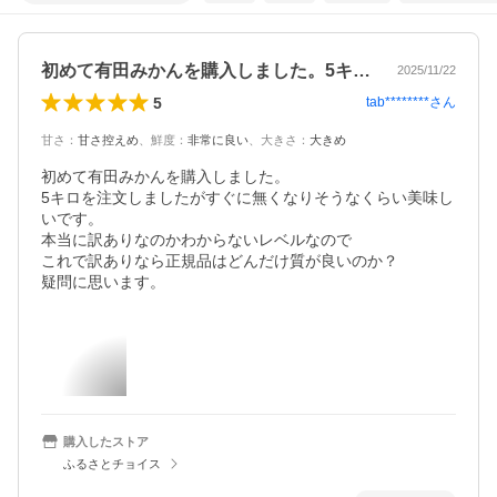
初めて有田みかんを購入しました。5キロ…
2025/11/22
5
tab********
さん
甘さ
：
甘さ控えめ
、
鮮度
：
非常に良い
、
大きさ
：
大きめ
初めて有田みかんを購入しました。

5キロを注文しましたがすぐに無くなりそうなくらい美味し
いです。

本当に訳ありなのかわからないレベルなので

これで訳ありなら正規品はどんだけ質が良いのか？

疑問に思います。
購入したストア
ふるさとチョイス