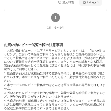
違反報告
いいね
0
1
1
件中
1
〜
1
件
お買い物レビュー閲覧の際の注意事項
「お買い物レビュー」（以下「本サービス」といいます）は、「Yahoo!ショ
ッピング」において商品をご利用になられたお客様がご自身の感想をレビュ
ーとして投稿できるサービスです。各ストアおよび当社は、投稿された内容
について正確性を含め一切保証しません。またレビューの対象となる商品、
製品が医薬部外品もしくは化粧品に該当する場合には、特に以下の事項を確
認のうえご利用ください。
1. 医薬部外品および化粧品に関する重要な事項は、各商品の添付文書に書か
れています。本サービスをご利用いただく前に、必ず添付文書をお読みくだ
さい。
2. 本サービスのレビュー投稿者のほとんどは医療や薬事の専門家ではありま
せん。
3. 投稿されたレビューは主観的な感想で、効能や効果を科学的に測定するな
ど、医学的な裏付けがなされたものではありません。
4. 各商品の効果（副作用を含む）の表れ方は個人差が大きく、また効果の表
れ方は使用時の状況によっても異なりますので、レビュー内容の効果に関す
る記載は科学的には参考にすべきではありません。