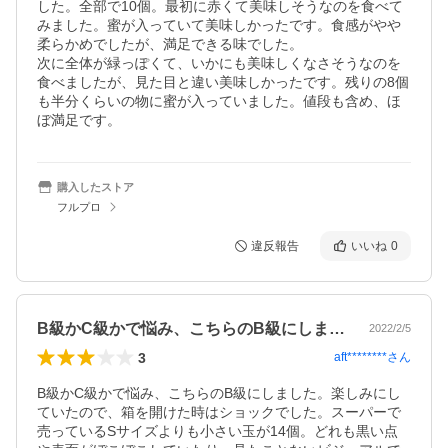
した。全部で10個。最初に赤くて美味しそうなのを食べて
みました。蜜が入っていて美味しかったです。食感がやや
柔らかめでしたが、満足できる味でした。

次に全体が緑っぽくて、いかにも美味しくなさそうなのを
食べましたが、見た目と違い美味しかったです。残りの8個
も半分くらいの物に蜜が入っていました。値段も含め、ほ
購入したストア
フルプロ
違反報告
いいね
0
B級かC級かで悩み、こちらのB級にしま…
2022/2/5
3
aft********
さん
B級かC級かで悩み、こちらのB級にしました。楽しみにし
ていたので、箱を開けた時はショックでした。スーパーで
売っているSサイズよりも小さい玉が14個。どれも黒い点