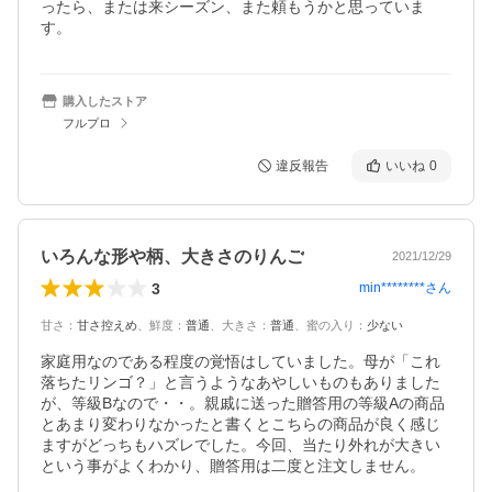
ったら、または来シーズン、また頼もうかと思っていま
す。
購入したストア
フルプロ
違反報告
いいね
0
いろんな形や柄、大きさのりんご
2021/12/29
3
min********
さん
甘さ
：
甘さ控えめ
、
鮮度
：
普通
、
大きさ
：
普通
、
蜜の入り
：
少ない
家庭用なのである程度の覚悟はしていました。母が「これ
落ちたリンゴ？」と言うようなあやしいものもありました
が、等級Bなので・・。親戚に送った贈答用の等級Aの商品
とあまり変わりなかったと書くとこちらの商品が良く感じ
ますがどっちもハズレでした。今回、当たり外れが大きい
という事がよくわかり、贈答用は二度と注文しません。