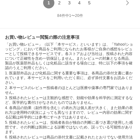
1
2
3
4
5
84
件中
1
〜
20
件
お買い物レビュー閲覧の際の注意事項
「お買い物レビュー」（以下「本サービス」といいます）は、「Yahoo!ショ
ッピング」において商品をご利用になられたお客様がご自身の感想をレビュ
ーとして投稿できるサービスです。各ストアおよび当社は、投稿された内容
について正確性を含め一切保証しません。またレビューの対象となる商品、
製品が医薬部外品もしくは化粧品に該当する場合には、特に以下の事項を確
認のうえご利用ください。
1. 医薬部外品および化粧品に関する重要な事項は、各商品の添付文書に書か
れています。本サービスをご利用いただく前に、必ず添付文書をお読みくだ
さい。
2. 本サービスのレビュー投稿者のほとんどは医療や薬事の専門家ではありま
せん。
3. 投稿されたレビューは主観的な感想で、効能や効果を科学的に測定するな
ど、医学的な裏付けがなされたものではありません。
4. 各商品の効果（副作用を含む）の表れ方は個人差が大きく、また効果の表
れ方は使用時の状況によっても異なりますので、レビュー内容の効果に関す
る記載は科学的には参考にすべきではありません。
5. 投稿されたレビューは、投稿者各自が独自の判断に基づき選び使用した感
想です。その判断は医師による診断ではないため、誤っている可能性があり
ます。
6. 投稿されたレビューは商品の添付文書に記載されたとおりでない使用方法