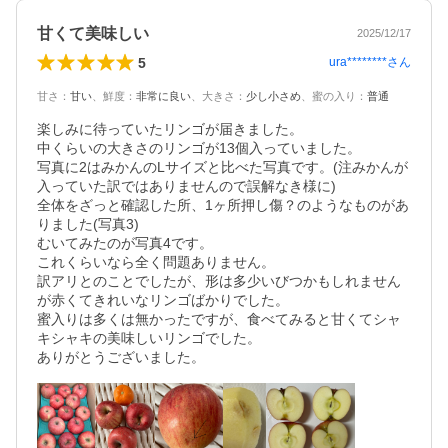
甘くて美味しい
2025/12/17
5
ura********
さん
甘さ
：
甘い
、
鮮度
：
非常に良い
、
大きさ
：
少し小さめ
、
蜜の入り
：
普通
楽しみに待っていたリンゴが届きました。

中くらいの大きさのリンゴが13個入っていました。

写真に2はみかんのLサイズと比べた写真です。(注みかんが
入っていた訳ではありませんので誤解なき様に)

全体をざっと確認した所、1ヶ所押し傷？のようなものがあ
りました(写真3)

むいてみたのが写真4です。

これくらいなら全く問題ありません。

訳アリとのことでしたが、形は多少いびつかもしれません
が赤くてきれいなリンゴばかりでした。

蜜入りは多くは無かったですが、食べてみると甘くてシャ
キシャキの美味しいリンゴでした。
