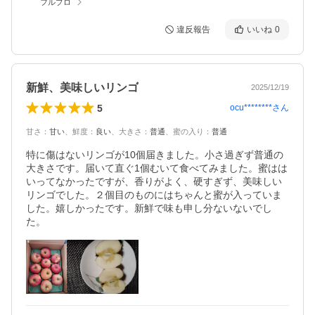
フルプロ
違反報告
いいね
0
新鮮、美味しいリンゴ
2025/12/19
5
ocu********
さん
甘さ
：
甘い
、
鮮度
：
良い
、
大きさ
：
普通
、
蜜の入り
：
普通
特に傷はないリンゴが10個届きました。小さ過ぎず普通の
大きさです。届いて直ぐ1個むいて食べてみました。蜜はは
いってなかったですが、香りがよく、硬すぎず、美味しい
リンゴでした。２個目のものにはちゃんと蜜が入っていま
した。嬉しかったです。新鮮で味も申し分ないないでし
た。