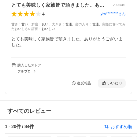
とても美味しく家族皆で頂きました。あり…
2026/4/1
4
yiw********
さん
甘さ
：
甘い
、
鮮度
：
良い
、
大きさ
：
普通
、
蜜の入り
：
普通
、
実際に食べてみ
たおいしさの評価
：
おいしい
とても美味しく家族皆で頂きました。ありがとうございま
した。
購入したストア
フルプロ
違反報告
いいね
0
すべてのレビュー
1
-
20
件 /
84
件
おすすめ順