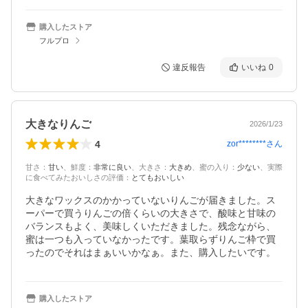
購入したストア
フルプロ
違反報告
いいね
0
大きなりんご
2026/1/23
4
zor********
さん
甘さ
：
甘い
、
鮮度
：
非常に良い
、
大きさ
：
大きめ
、
蜜の入り
：
少ない
、
実際
に食べてみたおいしさの評価
：
とてもおいしい
大きなワックスのかかっていないりんごが届きました。ス
ーパーで買うりんごの倍くらいの大きさで、酸味と甘味の
バランスもよく、美味しくいただきました。残念ながら、
蜜は一つも入っていなかったです。葉取らずりんご枠で買
ったのでそれはまぁいいかなぁ。また、購入したいです。
購入したストア