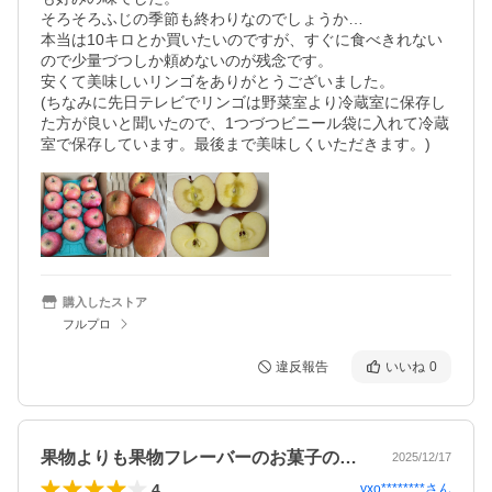
そろそろふじの季節も終わりなのでしょうか…

本当は10キロとか買いたいのですが、すぐに食べきれない
ので少量づつしか頼めないのが残念です。

安くて美味しいリンゴをありがとうございました。

(ちなみに先日テレビでリンゴは野菜室より冷蔵室に保存し
た方が良いと聞いたので、1つづつビニール袋に入れて冷蔵
室で保存しています。最後まで美味しくいただきます。)
購入したストア
フルプロ
違反報告
いいね
0
果物よりも果物フレーバーのお菓子のほう…
2025/12/17
4
yxo********
さん