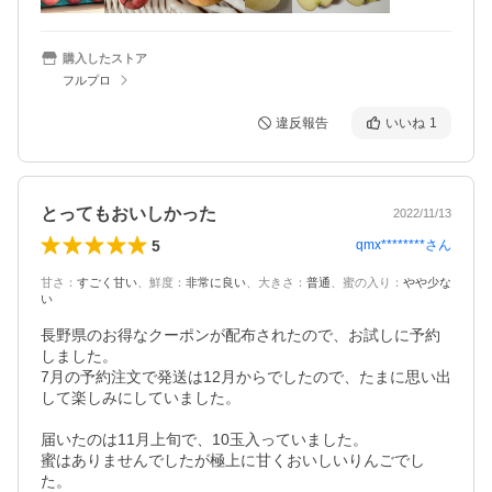
購入したストア
フルプロ
違反報告
いいね
1
とってもおいしかった
2022/11/13
5
qmx********
さん
甘さ
：
すごく甘い
、
鮮度
：
非常に良い
、
大きさ
：
普通
、
蜜の入り
：
やや少な
い
長野県のお得なクーポンが配布されたので、お試しに予約
しました。

7月の予約注文で発送は12月からでしたので、たまに思い出
して楽しみにしていました。

届いたのは11月上旬で、10玉入っていました。

蜜はありませんでしたが極上に甘くおいしいりんごでし
た。
