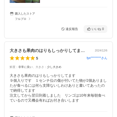
購入したストア
フルプロ
違反報告
いいね
0
大きさも果肉のはりもしっかりしてます９…
2024/12/6
5
tyx********
さん
鮮度
：
非常に良い
、
大きさ
：
少し大きめ
大きさも果肉のはりもしっかりしてます

９個入りです　１センチ位の傷が付いてた物が2個ありまし
たが食べるには何ら支障ないしわけありと書いてあったの
で納得してます

注文してから翌日到着しました　リンゴは10年来毎朝食べ
ているので又機会有ればお付き合いします　