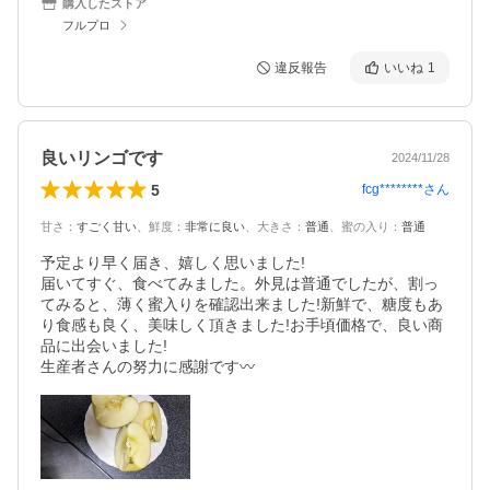
購入したストア
フルプロ
違反報告
いいね
1
良いリンゴです
2024/11/28
5
fcg********
さん
甘さ
：
すごく甘い
、
鮮度
：
非常に良い
、
大きさ
：
普通
、
蜜の入り
：
普通
予定より早く届き、嬉しく思いました!

届いてすぐ、食べてみました。外見は普通でしたが、割っ
てみると、薄く蜜入りを確認出来ました!新鮮で、糖度もあ
り食感も良く、美味しく頂きました!お手頃価格で、良い商
品に出会いました!

生産者さんの努力に感謝です〰️