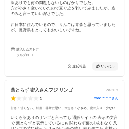
訳ありでも何の問題もないものばかりでした。

穴が小さく空いていたので直ぐ皮を剥いてみましたが、皮
のみと言っていい深さでした。

西日本に住んでいるので、りんごは青森と思っていました
が、長野県もとってもおいしいですね。
購入したストア
フルプロ
違反報告
いいね
3
葉とらず 密入さんフジ リンゴ
2022/1/4
1
xbb********
さん
甘さ
：
甘くない
、
鮮度
：
非常に悪い
、
大きさ
：
小さめ
、
蜜の入り
：
少ない
いくら訳ありのリンゴと言っても 通販サイトの 表示の文言
で 葉とらずと表示しているにも 関わらず葉の1枚もなく 又
リンゴの芯に残った  1〜2センチの枝も 枯れ果てた 小枝が