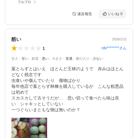
フルプロ
違反報告
いいね
0
酷い
2026/1/11
1
rdx********
さん
甘さ
：
甘い
、
鮮度
：
悪い
、
大きさ
：
普通
、
蜜の入り
：
少ない
葉とらずとはいえ　ほとんど王林のようで　赤みはほとん
どなく残念です

虫食いや傷んでいたり　傷物ばかり

毎年他店で葉とらず林檎を購入しているが　こんな粗悪品
は初めて

スカスカして古そうだが…　思い切って食べたら味は良
い　シャキッとしていない
