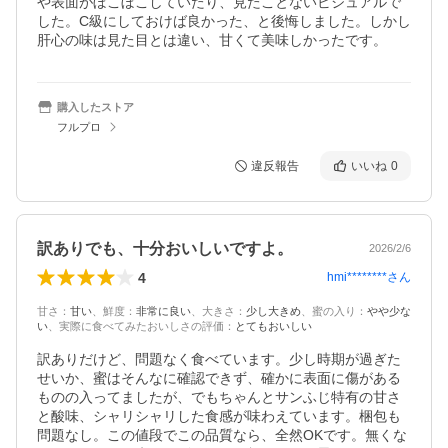
や表面がぼこぼこしていたり、見たことないビジュアルで
した。C級にしておけば良かった、と後悔しました。しかし
購入したストア
フルプロ
違反報告
いいね
0
訳ありでも、十分おいしいですよ。
2026/2/6
4
hmi********
さん
甘さ
：
甘い
、
鮮度
：
非常に良い
、
大きさ
：
少し大きめ
、
蜜の入り
：
やや少な
い
、
実際に食べてみたおいしさの評価
：
とてもおいしい
訳ありだけど、問題なく食べています。少し時期が過ぎた
せいか、蜜はそんなに確認できず、確かに表面に傷がある
ものの入ってましたが、でもちゃんとサンふじ特有の甘さ
と酸味、シャリシャリした食感が味わえています。梱包も
問題なし。この値段でこの品質なら、全然OKです。無くな