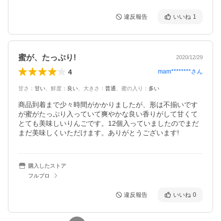
違反報告
いいね
1
蜜が、たっぷり!
2020/12/29
4
mam********
さん
甘さ
：
甘い
、
鮮度
：
良い
、
大きさ
：
普通
、
蜜の入り
：
多い
商品到着まで少々時間がかかりましたが、形は不揃いです
が蜜がたっぷり入っていて爽やかな良い香りがして甘くて
とても美味しいりんごです。12個入っていましたのでまだ
まだ美味しくいただけます。ありがとうございます!
購入したストア
フルプロ
違反報告
いいね
0