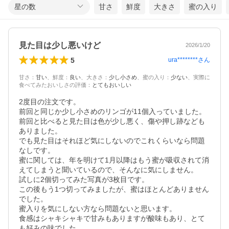
星の数
甘さ
鮮度
大きさ
蜜の入り
見た目は少し悪いけど
2026/1/20
5
ura********
さん
甘さ
：
甘い
、
鮮度
：
良い
、
大きさ
：
少し小さめ
、
蜜の入り
：
少ない
、
実際に
食べてみたおいしさの評価
：
とてもおいしい
2度目の注文です。

前回と同じか少し小さめのリンゴが11個入っていました。

前回と比べると見た目は色が少し悪く、傷や押し跡なども
ありました。

でも見た目はそれほど気にしないのでこれくらいなら問題
なしです。

蜜に関しては、年を明けて1月以降はもう蜜が吸収されて消
えてしまうと聞いているので、そんなに気にしません。

試しに2個切ってみた写真が3枚目です。

この後もう1つ切ってみましたが、蜜はほとんどありません
でした。

蜜入りを気にしない方なら問題ないと思います。

食感はシャキシャキで甘みもありますが酸味もあり、とて
も好みの味でした。
