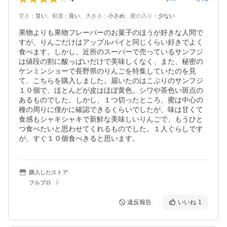
甘さ
：
甘い
、
鮮度
：
良い
、
大きさ
：
小さめ
、
蜜の入り
：
少ない
果物よりも果物フレーバーのお菓子のほうが好きな人間で
すが、りんごだけはアップルパイと同じくらい好きでよく
食べます。しかし、近所のスーパーで売っているサンフジ
は値段の割に酸っぱいだけで美味しくなく、また、秘密の
ケンミンショーで長野県のりんごを特集していたのを見
て、こちらを購入しました。届いたのはこぶりのサンフジ
１０個で、ほとんどが皮はほぼ黄色、シワや茶色い斑点の
あるものでした。しかし、１つ切ったところ、蜜は中心の
種の周りに僅かに確認できるくらいでしたが、味は甘くて
食感もシャキシャキで新鮮な美味しいりんごで、もうひと
つ食べたいと思わせてくれるものでした。１人ぐらしです
が、すぐ１０個食べきると思います。
購入したストア
フルプロ
違反報告
いいね
1