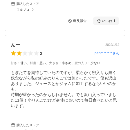
購入したストア
フルプロ
違反報告
いいね
1
んー
2022/1/12
2
pen********
さん
甘さ
：
甘い
、
鮮度
：
悪い
、
大きさ
：
小さめ
、
蜜の入り
：
少ない
もぎたてを期待していたのですが、柔らかく密入りも無く
残念ながら私の好みのりんごでは無かったです。傷も沢山
ありました。ジュースとかジャムに加工するならいいのか
も。

時期が遅かったのかもしれません。でも沢山入っていまし
た11個！小りんごだけど身体に良いので毎日食べたいと思
います。
購入したストア