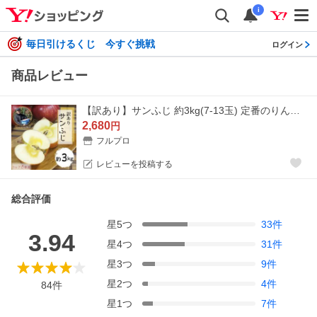
i
毎日引けるくじ 今すぐ挑戦
ログイン
商品レビュー
【訳あり】サンふじ 約3kg(7-13玉) 定番のりんご 11月発送 家庭用 減農薬 葉とらず 長野県産 送料無料 #NAF0B030
2,680
円
フルプロ
レビューを投稿する
総合評価
星
5
つ
33
件
3.94
星
4
つ
31
件
星
3
つ
9
件
星
2
つ
4
件
84
件
星
1
つ
7
件