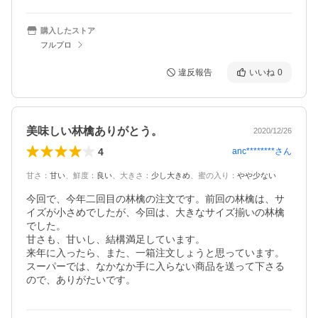
購入したストア
フルプロ
違反報告
いいね
0
美味しい林檎ありがとう。
2020/12/26
4
anc********
さん
甘さ
：
甘い
、
鮮度
：
良い
、
大きさ
：
少し大きめ
、
蜜の入り
：
やや少ない
今回で、今年二回目の林檎の注文です。前回の林檎は、サ
イズが小さめでしたが、今回は、大きなサイズ揃いの林檎
でした。

甘さも、甘いし、結構満足しています。

来年に入ったら、また、一箱注文しょうと思っています。

スーパーでは、なかなか手に入らない商品を送って下さる
ので、ありがたいです。