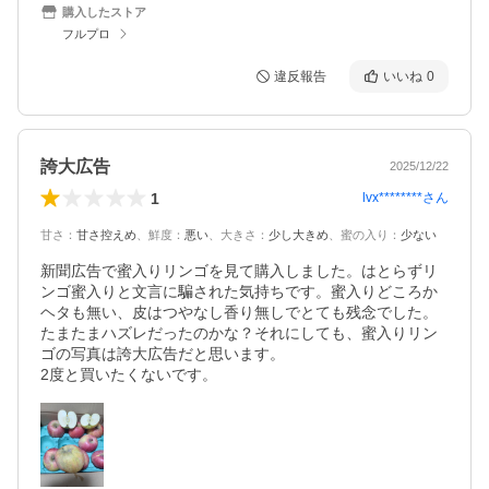
購入したストア
フルプロ
違反報告
いいね
0
誇大広告
2025/12/22
1
lvx********
さん
甘さ
：
甘さ控えめ
、
鮮度
：
悪い
、
大きさ
：
少し大きめ
、
蜜の入り
：
少ない
新聞広告で蜜入りリンゴを見て購入しました。はとらずリ
ンゴ蜜入りと文言に騙された気持ちです。蜜入りどころか
ヘタも無い、皮はつやなし香り無しでとても残念でした。
たまたまハズレだったのかな？それにしても、蜜入りリン
ゴの写真は誇大広告だと思います。

2度と買いたくないです。