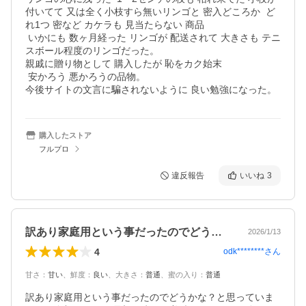
付いてて 又は全く小枝すら無いリンゴと 密入どころか  ど
れ1つ 密など カケラも 見当たらない 商品  

 いかにも 数ヶ月経った リンゴが 配送されて 大きさも テニ
スボール程度のリンゴだった。

親戚に贈り物として 購入したが 恥をカク始末

 安かろう 悪かろうの品物。

今後サイトの文言に騙されないように 良い勉強になった。
購入したストア
フルプロ
違反報告
いいね
3
訳あり家庭用という事だったのでどうかな…
2026/1/13
4
odk********
さん
甘さ
：
甘い
、
鮮度
：
良い
、
大きさ
：
普通
、
蜜の入り
：
普通
訳あり家庭用という事だったのでどうかな？と思っていま