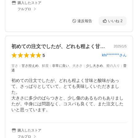
購入したストア
フルプロ
違反報告
いいね
2
初めての注文でしたが、どれも程よく甘味…
2025/1/5
5
khi********
さん
甘さ
：
甘さ控えめ
、
鮮度
：
非常に良い
、
大きさ
：
少し大きめ
、
蜜の入り
：
普
通
初めての注文でしたが、どれも程よく甘味と酸味があっ
て、さっぱりとしていて、とても美味しくいただきまし
た。

大きさに多少のばらつきと、少し傷のあるものもありまし
たが、中身には問題なく、コスパも良くて、また注文した
いと思っています。
購入したストア
フルプロ