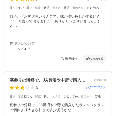
甘さ
：
すごく甘い
、
鮮度
：
普通
、
大きさ
：
普通
、
蜜の入り
：
やや少ない
息子が「お尻迄赤いりんごで、味が濃い感じがする( ´∀
｀)」と言っておりました。ありがとうございました。( ・
∇・)
購入したストア
フルプロ
違反報告
いいね
0
墓参りの帰郷で、JA長沼や中野で購入し…
2024/12/4
3
cjc********
さん
甘さ
：
甘さ控えめ
、
鮮度
：
良い
、
大きさ
：
少し小さめ
、
蜜の入り
：
普通
墓参りの帰郷で、JA長沼や中野で購入したランクＢクラス
の個体より大きさ甘さで多少劣るかな