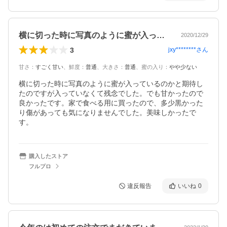
横に切った時に写真のように蜜が入ってい…
2020/12/29
3
jxy********
さん
甘さ
：
すごく甘い
、
鮮度
：
普通
、
大きさ
：
普通
、
蜜の入り
：
やや少ない
横に切った時に写真のように蜜が入っているのかと期待し
たのですが入っていなくて残念でした。でも甘かったので
良かったです。家で食べる用に買ったので、多少黒かった
り傷があっても気になりませんでした。美味しかったで
す。
購入したストア
フルプロ
違反報告
いいね
0