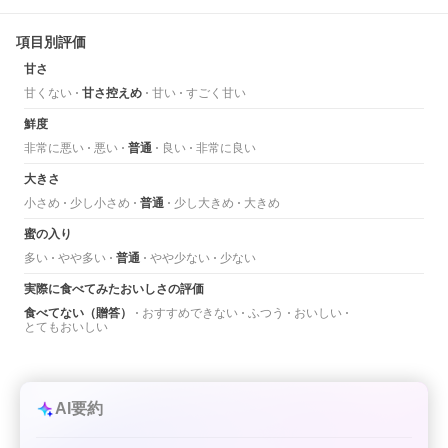
項目別評価
甘さ
甘くない
甘さ控えめ
甘い
すごく甘い
鮮度
非常に悪い
悪い
普通
良い
非常に良い
大きさ
小さめ
少し小さめ
普通
少し大きめ
大きめ
蜜の入り
多い
やや多い
普通
やや少ない
少ない
実際に食べてみたおいしさの評価
食べてない（贈答）
おすすめできない
ふつう
おいしい
とてもおいしい
AI要約