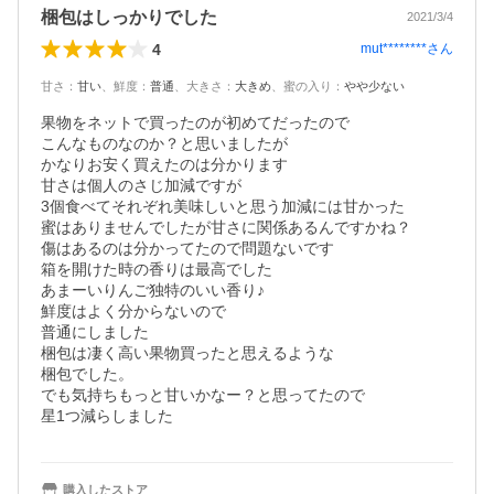
梱包はしっかりでした
2021/3/4
4
mut********
さん
甘さ
：
甘い
、
鮮度
：
普通
、
大きさ
：
大きめ
、
蜜の入り
：
やや少ない
果物をネットで買ったのが初めてだったので

こんなものなのか？と思いましたが

かなりお安く買えたのは分かります

甘さは個人のさじ加減ですが

3個食べてそれぞれ美味しいと思う加減には甘かった

蜜はありませんでしたが甘さに関係あるんですかね？

傷はあるのは分かってたので問題ないです

箱を開けた時の香りは最高でした

あまーいりんご独特のいい香り♪

鮮度はよく分からないので

普通にしました

梱包は凄く高い果物買ったと思えるような

梱包でした。

でも気持ちもっと甘いかなー？と思ってたので

星1つ減らしました
購入したストア