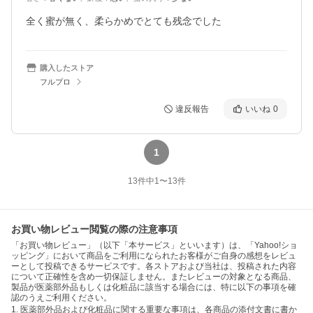
全く蜜が無く、柔らかめでとても残念でした
購入したストア
フルプロ
違反報告
いいね
0
1
13
件中
1
〜
13
件
お買い物レビュー閲覧の際の注意事項
「お買い物レビュー」（以下「本サービス」といいます）は、「Yahoo!ショ
ッピング」において商品をご利用になられたお客様がご自身の感想をレビュ
ーとして投稿できるサービスです。各ストアおよび当社は、投稿された内容
について正確性を含め一切保証しません。またレビューの対象となる商品、
製品が医薬部外品もしくは化粧品に該当する場合には、特に以下の事項を確
認のうえご利用ください。
1. 医薬部外品および化粧品に関する重要な事項は、各商品の添付文書に書か