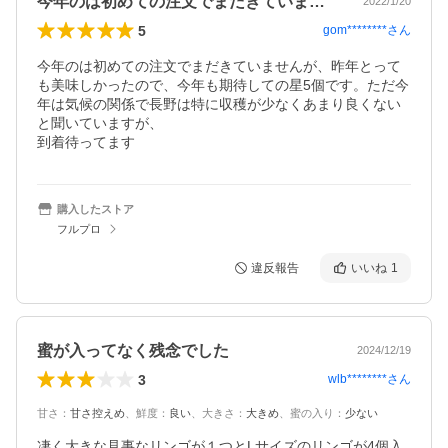
今年のは初めての注文でまだきていません…
2022/1/20
5
gom********
さん
今年のは初めての注文でまだきていませんが、昨年とって
も美味しかったので、今年も期待しての星5個です。ただ今
年は気候の関係で長野は特に収穫が少なくあまり良くない
と聞いていますが、

到着待ってます
購入したストア
フルプロ
違反報告
いいね
1
蜜が入ってなく残念でした
2024/12/19
3
wlb********
さん
甘さ
：
甘さ控えめ
、
鮮度
：
良い
、
大きさ
：
大きめ
、
蜜の入り
：
少ない
凄く大きな見事なリンゴが１つとLサイズのリンゴが4個入