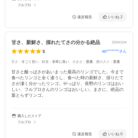
フルプロ
違反報告
いいね
2
甘さ、新鮮さ、採れたてさの分かる絶品
2024/12/4
5
ajx********
さん
甘さ
：
すごく甘い
、
鮮度
：
非常に良い
、
大きさ
：
普通
、
蜜の入り
：
普通
甘さと酸っぱさがあいまった最高のリンゴでした。今まで
食べたリンゴと全く違うし、食べた時の新鮮さ、採りたて
さが凄く分かったリンゴ。やっぱり、長野のリンゴはおい
しい、フルプロさんのリンゴはおいしい。まさに、絶品の
葉とらずリンゴ。
購入したストア
フルプロ
違反報告
いいね
0