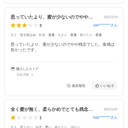
思っていたより、蜜が少ないのでやや残念…
2021/1/14
3
yan********
さん
甘さ
：
甘さ控えめ
、
鮮度
：
普通
、
大きさ
：
普通
、
蜜の入り
：
普通
思っていたより、蜜が少ないのでやや残念でした。食感は
良かったです。
購入したストア
フルプロ
違反報告
いいね
0
全く蜜が無く、柔らかめでとても残念でし…
2021/1/20
1
haa********
さん
甘さ
：
甘くない
、
鮮度
：
悪い
、
蜜の入り
：
少ない