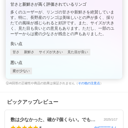
甘さと新鮮さが高く評価されているリンゴ
多くのユーザーが、リンゴの甘さや新鮮さを絶賛していま
す。特に、長野産のリンゴは美味しいとの声が多く、採り
たての風味が感じられると好評です。また、サイズが大き
く、見た目も良いとの意見もあります。ただし、一部のユ
ーザーからは蜜の少なさが残念との声もありました。
良い点
甘さ
新鮮さ
サイズが大きい
見た目が良い
悪い点
蜜が少ない
AI回答の正確性や商品の効果は保証されません（
その他の注意点
）
ピックアップレビュー
数は少なかった、確か7個くらい。でも、…
2025/1/17
5
dol********
さん