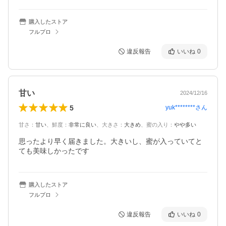
購入したストア
フルプロ
違反報告
いいね
0
甘い
2024/12/16
5
yuk********
さん
甘さ
：
甘い
、
鮮度
：
非常に良い
、
大きさ
：
大きめ
、
蜜の入り
：
やや多い
思ったより早く届きました。大きいし、蜜が入っていてと
ても美味しかったです
購入したストア
フルプロ
違反報告
いいね
0