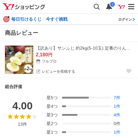
i
毎日引けるくじ 今すぐ挑戦
ログイン
商品レビュー
【訳あり】サンふじ 約2kg(5-10玉) 定番のりんご 11月から発送 家庭用 減農薬 葉とらず 長野県産 送料無料 #NAF0B020
2,180
円
フルプロ
レビューを投稿する
総合評価
星
5
つ
7
件
4.00
星
4
つ
1
件
星
3
つ
4
件
星
2
つ
0
件
13
件
星
1
つ
1
件