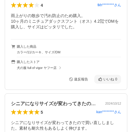
4
tkh********
さん
雨上がりの散歩で汚れ防止のため購入。

10ヶ月のミニチュアダックスフント（オス）4.2㌕でDMを
購入し、サイズはピッタリでした。
購入した商品
カラー/11/カーキ、サイズ/DM
購入したストア
犬の服 full of vigor ヤフー店
違反報告
いいね
0
シニアになりサイズが変わってきたので買…
2024/10/12
5
kan********
さん
シニアになりサイズが変わってきたので買い直ししまし
た。素材も耐久性もあるしよく伸びます。