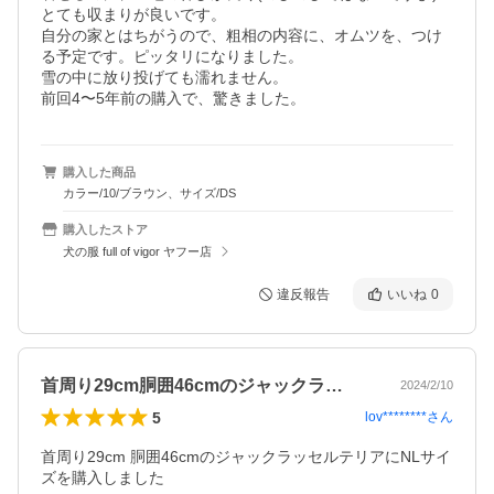
とても収まりが良いです。

自分の家とはちがうので、粗相の内容に、オムツを、つけ
る予定です。ピッタリになりました。

雪の中に放り投げても濡れません。

前回4〜5年前の購入で、驚きました。
購入した商品
カラー/10/ブラウン、サイズ/DS
購入したストア
犬の服 full of vigor ヤフー店
違反報告
いいね
0
首周り29cm胴囲46cmのジャックラ…
2024/2/10
5
lov********
さん
首周り29cm 胴囲46cmのジャックラッセルテリアにNLサイ
ズを購入しました
