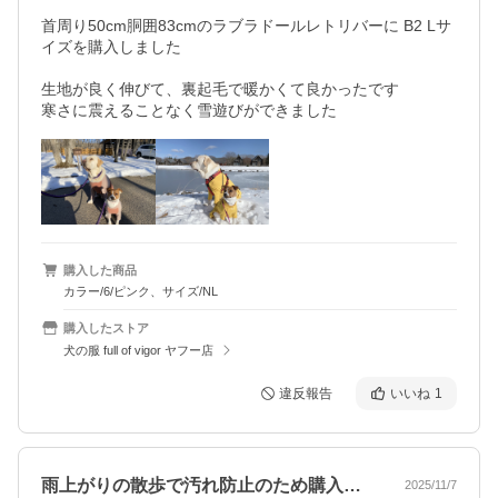
首周り50cm胴囲83cmのラブラドールレトリバーに B2 Lサ
イズを購入しました

生地が良く伸びて、裏起毛で暖かくて良かったです

寒さに震えることなく雪遊びができました
購入した商品
カラー/6/ピンク、サイズ/NL
購入したストア
犬の服 full of vigor ヤフー店
違反報告
いいね
1
雨上がりの散歩で汚れ防止のため購入。1…
2025/11/7