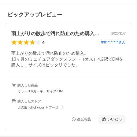
ピックアップレビュー
雨上がりの散歩で汚れ防止のため購入。1…
2025/11/7
4
tkh********
さん
雨上がりの散歩で汚れ防止のため購入。

10ヶ月のミニチュアダックスフント（オス）4.2㌕でDMを
購入し、サイズはピッタリでした。
購入した商品
カラー/11/カーキ、サイズ/DM
購入したストア
犬の服 full of vigor ヤフー店
違反報告
いいね
0