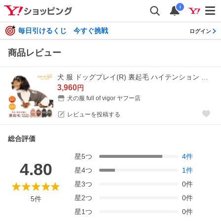
i
毎日引けるくじ 今すぐ挑戦
ログイン
商品レビュー
犬 服 ドッグプレイ(R) 裏起毛 ハイテンション ラッシュガード ダックス 小型犬用 紫外線対策 UV対策 アウトドア 伸びる素材
3,960
円
犬の服 full of vigor ヤフー店
レビューを投稿する
総合評価
星
5
つ
4
件
4.80
星
4
つ
1
件
星
3
つ
0
件
星
2
つ
0
件
5
件
星
1
つ
0
件