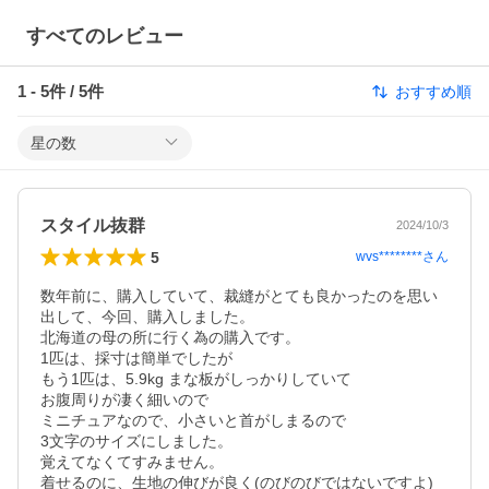
すべてのレビュー
1
-
5
件 /
5
件
おすすめ順
星の数
スタイル抜群
2024/10/3
5
wvs********
さん
数年前に、購入していて、裁縫がとても良かったのを思い
出して、今回、購入しました。

北海道の母の所に行く為の購入です。

1匹は、採寸は簡単でしたが

もう1匹は、5.9kg まな板がしっかりしていて

お腹周りが凄く細いので

ミニチュアなので、小さいと首がしまるので

3文字のサイズにしました。

覚えてなくてすみません。

着せるのに、生地の伸びが良く(のびのびではないですよ) 