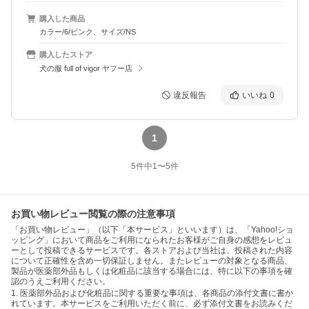
購入した商品
カラー/6/ピンク、サイズ/NS
購入したストア
犬の服 full of vigor ヤフー店
違反報告
いいね
0
1
5
件中
1
〜
5
件
お買い物レビュー閲覧の際の注意事項
「お買い物レビュー」（以下「本サービス」といいます）は、「Yahoo!ショ
ッピング」において商品をご利用になられたお客様がご自身の感想をレビュ
ーとして投稿できるサービスです。各ストアおよび当社は、投稿された内容
について正確性を含め一切保証しません。またレビューの対象となる商品、
製品が医薬部外品もしくは化粧品に該当する場合には、特に以下の事項を確
認のうえご利用ください。
1. 医薬部外品および化粧品に関する重要な事項は、各商品の添付文書に書か
れています。本サービスをご利用いただく前に、必ず添付文書をお読みくだ