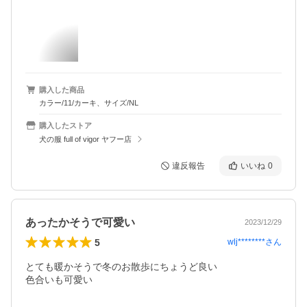
購入した商品
カラー/11/カーキ、サイズ/NL
購入したストア
犬の服 full of vigor ヤフー店
違反報告
いいね
0
あったかそうで可愛い
2023/12/29
5
wlj********
さん
とても暖かそうで冬のお散歩にちょうど良い

色合いも可愛い