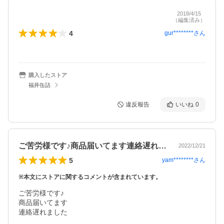
2018/4/15
（編集済み）
4
gur********
さん
購入したストア
福井缶詰
違反報告
いいね
0
ご苦労様です♪商品届いてます連絡遅れま…
2022/12/21
5
yam********
さん
※本文にストアに関するコメントが含まれています。
ご苦労様です♪

商品届いてます

連絡遅れました
