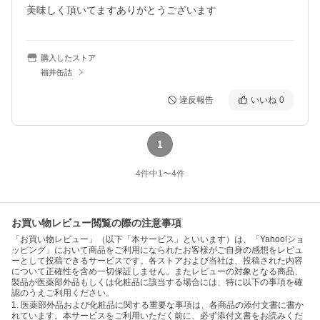
美味しく頂いてますありがとうございます
購入したストア
福井缶詰
違反報告
いいね
0
1
4
件中
1
〜
4
件
お買い物レビュー閲覧の際の注意事項
「お買い物レビュー」（以下「本サービス」といいます）は、「Yahoo!ショ
ッピング」において商品をご利用になられたお客様がご自身の感想をレビュ
ーとして投稿できるサービスです。各ストアおよび当社は、投稿された内容
について正確性を含め一切保証しません。またレビューの対象となる商品、
製品が医薬部外品もしくは化粧品に該当する場合には、特に以下の事項を確
認のうえご利用ください。
1. 医薬部外品および化粧品に関する重要な事項は、各商品の添付文書に書か
れています。本サービスをご利用いただく前に、必ず添付文書をお読みくだ