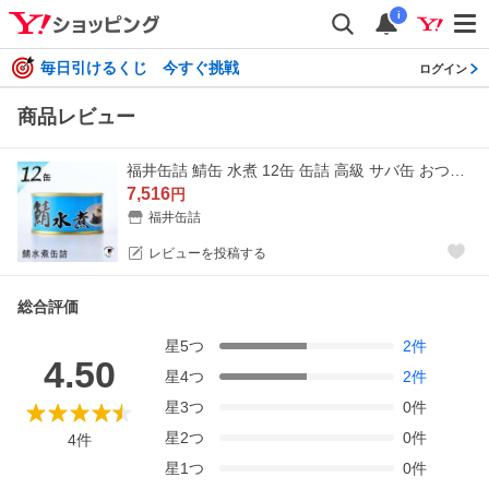
i
毎日引けるくじ 今すぐ挑戦
ログイン
商品レビュー
福井缶詰 鯖缶 水煮 12缶 缶詰 高級 サバ缶 おつまみ つま缶 缶詰め セット ギ フト 魚 非常食 缶つま 家飲み まとめ買い ノルウェー産
7,516
円
福井缶詰
レビューを投稿する
総合評価
星
5
つ
2
件
4.50
星
4
つ
2
件
星
3
つ
0
件
星
2
つ
0
件
4
件
星
1
つ
0
件