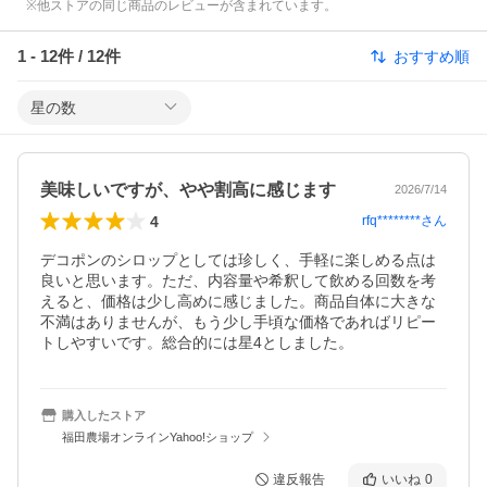
※他ストアの同じ商品のレビューが含まれています。
1
-
12
件 /
12
件
おすすめ順
星の数
美味しいですが、やや割高に感じます
2026/7/14
4
rfq********
さん
デコポンのシロップとしては珍しく、手軽に楽しめる点は
良いと思います。ただ、内容量や希釈して飲める回数を考
えると、価格は少し高めに感じました。商品自体に大きな
不満はありませんが、もう少し手頃な価格であればリピー
トしやすいです。総合的には星4としました。
購入したストア
福田農場オンラインYahoo!ショップ
違反報告
いいね
0