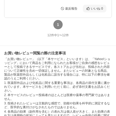
違反報告
いいね
0
1
12
件中
1
〜
12
件
お買い物レビュー閲覧の際の注意事項
「お買い物レビュー」（以下「本サービス」といいます）は、「Yahoo!ショ
ッピング」において商品をご利用になられたお客様がご自身の感想をレビュ
ーとして投稿できるサービスです。各ストアおよび当社は、投稿された内容
について正確性を含め一切保証しません。またレビューの対象となる商品、
製品が医薬部外品もしくは化粧品に該当する場合には、特に以下の事項を確
認のうえご利用ください。
1. 医薬部外品および化粧品に関する重要な事項は、各商品の添付文書に書か
れています。本サービスをご利用いただく前に、必ず添付文書をお読みくだ
さい。
2. 本サービスのレビュー投稿者のほとんどは医療や薬事の専門家ではありま
せん。
3. 投稿されたレビューは主観的な感想で、効能や効果を科学的に測定するな
ど、医学的な裏付けがなされたものではありません。
4. 各商品の効果（副作用を含む）の表れ方は個人差が大きく、また効果の表
れ方は使用時の状況によっても異なりますので、レビュー内容の効果に関す