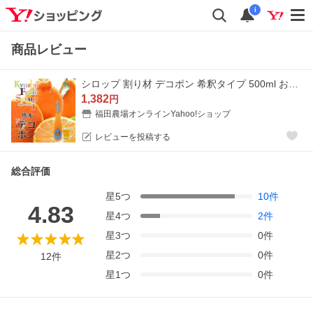
i
商品レビュー
シロップ 割り材 デコポン 希釈タイプ 500ml お酒 ジュース 炭酸 九州果実シロップ 福田農場
1,382
円
福田農場オンラインYahoo!ショップ
レビューを投稿する
総合評価
星
5
つ
10
件
4.83
星
4
つ
2
件
星
3
つ
0
件
星
2
つ
0
件
12
件
星
1
つ
0
件