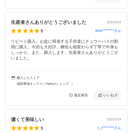
生産者さんありがとうございました
2021/8/16
5
knm********
さん
リピート購入。お盆に帰省する子供達にチュウーハイの割
用に購入。今回も大好評。梱包も相変わらず丁寧で中身も
しっかり。また、購入します。生産者さんありがとうござ
いました。
購入したストア
福田農場オンラインYahoo!ショップ
違反報告
いいね
0
濃くて美味しい
2023/7/14
5
c_i********
さん