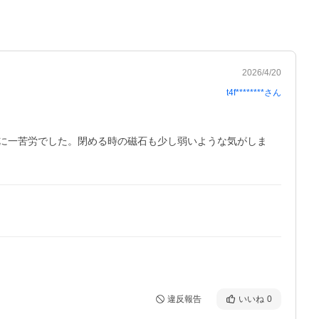
2026/4/20
t4f********
さん
に一苦労でした。閉める時の磁石も少し弱いような気がしま
違反報告
いいね
0