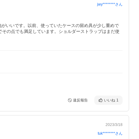
jwy********
さん
地がいいです。以前、使っていたケースの留め具が少し重めで
でその点でも満足しています。ショルダーストラップはまだ使
違反報告
いいね
1
2023/3/18
tuk********
さん