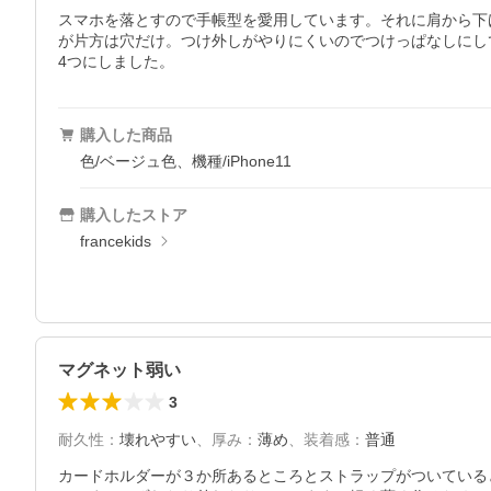
スマホを落とすので手帳型を愛用しています。それに肩から下
が片方は穴だけ。つけ外しがやりにくいのでつけっぱなしにし
4つにしました。
購入した商品
色/ベージュ色、機種/iPhone11
購入したストア
francekids
マグネット弱い
3
耐久性
：
壊れやすい
、
厚み
：
薄め
、
装着感
：
普通
カードホルダーが３か所あるところとストラップがついている