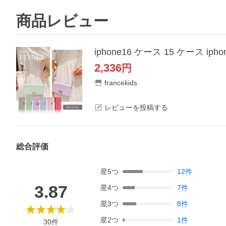
商品レビュー
2,336
円
francekids
レビューを投稿する
総合評価
星
5
つ
12
件
3.87
星
4
つ
7
件
星
3
つ
8
件
星
2
つ
1
件
30
件