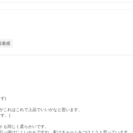
装着感
)

がこれはこれで上品でいいかなと思います。

。)

トも同じく柔らかいです。

引っ掛けにくいかもですね。私はチャームをつけようと思っています。
