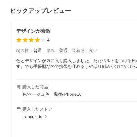
ピックアップレビュー
デザインが素敵
4
耐久性
：
普通
、
厚み
：
普通
、
装着感
：
良い
色とデザインが気に入り購入しました。ただベルトをつける所
す。でも手帳型なので携帯を守れるしやはり斜めがけにかけら
購入した商品
色/ベージュ色、機種/iPhone16
購入したストア
francekids