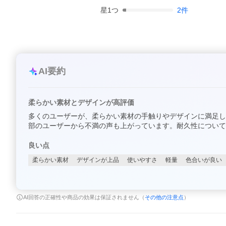
星
1
つ
2
件
AI要約
柔らかい素材とデザインが高評価
多くのユーザーが、柔らかい素材の手触りやデザインに満足し
部のユーザーから不満の声も上がっています。耐久性について
良い点
柔らかい素材
デザインが上品
使いやすさ
軽量
色合いが良い
AI回答の正確性や商品の効果は保証されません（
その他の注意点
）