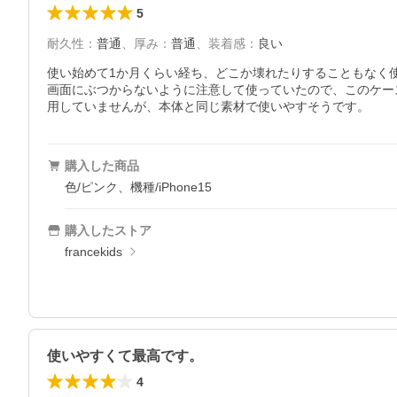
5
耐久性
：
普通
、
厚み
：
普通
、
装着感
：
良い
使い始めて1か月くらい経ち、どこか壊れたりすることもなく
画面にぶつからないように注意して使っていたので、このケー
用していませんが、本体と同じ素材で使いやすそうです。
購入した商品
色/ピンク、機種/iPhone15
購入したストア
francekids
使いやすくて最高です。
4