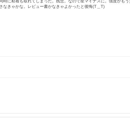
同時に粘着も取れてしまった。残念。なので星マイナスに。強度がもう
なきゃかな。レビュー書かなきゃよかったと後悔(T＿T)