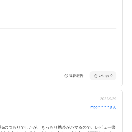
違反報告
いいね
0
2022/9/29
mbo********
さん
星5のつもりでしたが、きっちり携帯がハマるので、レビュー書