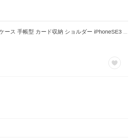
iphone16 ケース 15 ケース iphone13ケース iphone14proケース スマホケース iphone14 ケース 手帳型 カード収納 ショルダー iPhoneSE3 7 8 アイフォン12ケース