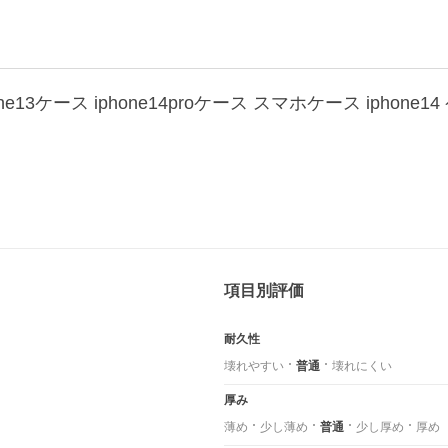
項目別評価
耐久性
壊れやすい
普通
壊れにくい
厚み
薄め
少し薄め
普通
少し厚め
厚め