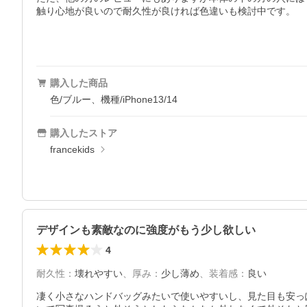
触り心地が良いので耐久性が良ければ色違いも検討中です。

購入した商品
色/ブルー、機種/iPhone13/14
購入したストア
francekids
デザインも素敵なのに強度がもう少し欲しい
4
耐久性
：
壊れやすい
、
厚み
：
少し薄め
、
装着感
：
良い
凄く小さなハンドバッグみたいで使いやすいし、見た目も安っ