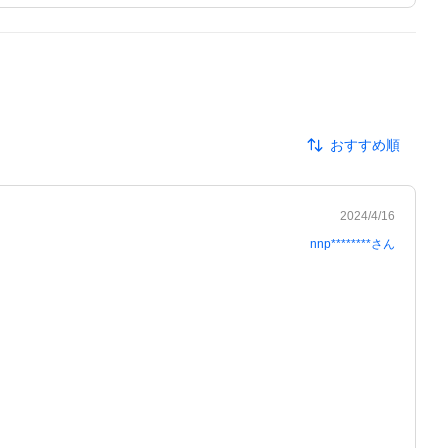
おすすめ順
2024/4/16
nnp********
さん