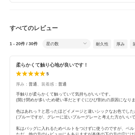
すべてのレビュー
1
-
20
件 /
30
件
星の数
耐久性
厚み
柔らかくて触り心地が良いです！
5
厚み
：
普通
、
装着感
：
普通
手触りが柔らかくて触っていて気持ちがいいです。

(開け閉めが多いため硬い革だとすぐにひび割れの原因になります
色はあれっ？と思ったほどイメージと違いシックなお色でした
(ブルーですが、グレーに近いブルーグレーと考えた方がいいです
私はバッグに入れるためベルトをつけずに使うのですが、ベル
ただ、他の方のレビューにもありますが本体の下の方の穴には