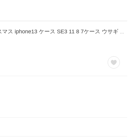
iphone16 ケース iphone15 17 手帳型 iphone14Pro iphone12 ケース 12mini 13mini クリスマス iphone13 ケース SE3 11 8 7ケース ウサギ 革 おしゃれ ストラップ