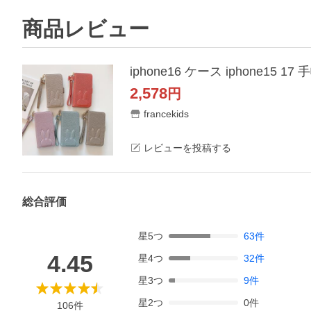
商品レビュー
2,578
円
francekids
レビューを投稿する
総合評価
星
5
つ
63
件
4.45
星
4
つ
32
件
星
3
つ
9
件
星
2
つ
0
件
106
件