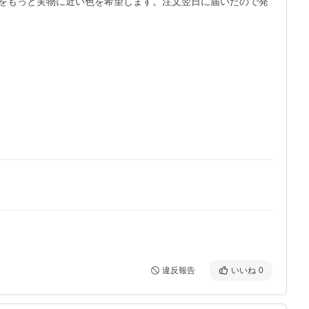
をもっと実物に近い色を希望します。注文翌日に届いたので発
違反報告
いいね
0