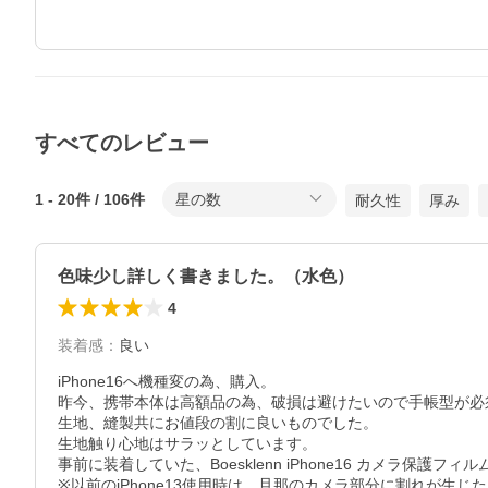
すべてのレビュー
1
-
20
件 /
106
件
星の数
耐久性
厚み
色味少し詳しく書きました。（水色）
4
装着感
：
良い
iPhone16へ機種変の為、購入。

昨今、携帯本体は高額品の為、破損は避けたいので手帳型が必須
生地、縫製共にお値段の割に良いものでした。

生地触り心地はサラッとしています。

事前に装着していた、Boesklenn iPhone16 カメラ保護
※以前のiPhone13使用時は、旦那のカメラ部分に割れが生じ