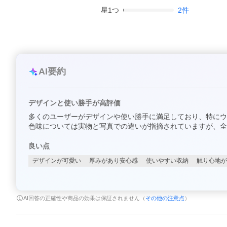
星
1
つ
2
件
AI要約
デザインと使い勝手が高評価
多くのユーザーがデザインや使い勝手に満足しており、特にウ
色味については実物と写真での違いが指摘されていますが、全
良い点
デザインが可愛い
厚みがあり安心感
使いやすい収納
触り心地が
AI回答の正確性や商品の効果は保証されません（
その他の注意点
）