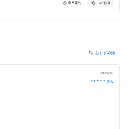
違反報告
いいね
0
おすすめ順
2025/8/1
ola********
さん