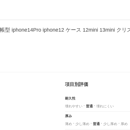
項目別評価
耐久性
壊れやすい
普通
壊れにくい
厚み
薄め
少し薄め
普通
少し厚め
厚め