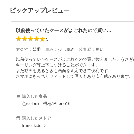
ピックアップレビュー
以前使っていたケースがよごれたので買い…
5
耐久性
：
普通
、
厚み
：
少し厚め
、
装着感
：
良い
以前使っていたケースがよごれたので買い替えました。うさぎ
キーリング等上下につけることができます。

また動画を見るときも画面を固定できて便利です。

スマホにきっちりフィットして厚みもあり安心感があります。
購入した商品
色/color5、機種/iPhone16
購入したストア
francekids