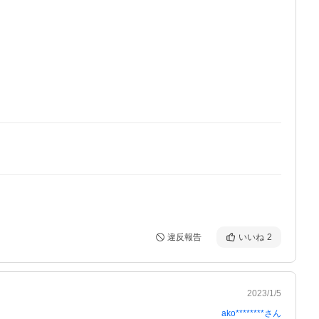
違反報告
いいね
2
2023/1/5
ako********
さん