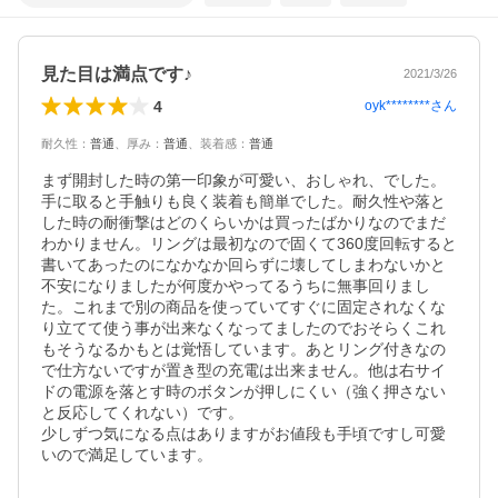
見た目は満点です♪
2021/3/26
4
oyk********
さん
耐久性
：
普通
、
厚み
：
普通
、
装着感
：
普通
まず開封した時の第一印象が可愛い、おしゃれ、でした。

手に取ると手触りも良く装着も簡単でした。耐久性や落と
した時の耐衝撃はどのくらいかは買ったばかりなのでまだ
わかりません。リングは最初なので固くて360度回転すると
書いてあったのになかなか回らずに壊してしまわないかと
不安になりましたが何度かやってるうちに無事回りまし
た。これまで別の商品を使っていてすぐに固定されなくな
り立てて使う事が出来なくなってましたのでおそらくこれ
もそうなるかもとは覚悟しています。あとリング付きなの
で仕方ないですが置き型の充電は出来ません。他は右サイ
ドの電源を落とす時のボタンが押しにくい（強く押さない
と反応してくれない）です。

少しずつ気になる点はありますがお値段も手頃ですし可愛
いので満足しています。