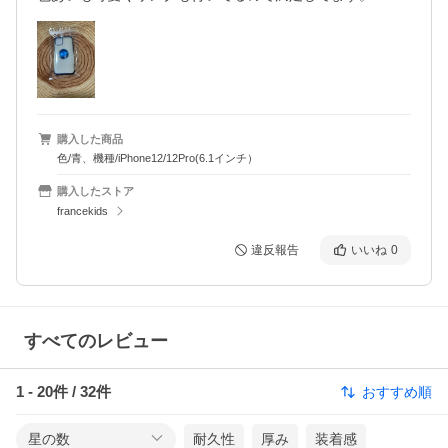
購入した商品
色/青、機種/iPhone12/12Pro(6.1インチ）
購入したストア
francekids
違反報告
いいね
0
すべてのレビュー
1
-
20
件 /
32
件
おすすめ順
星の数
耐久性
厚み
装着感