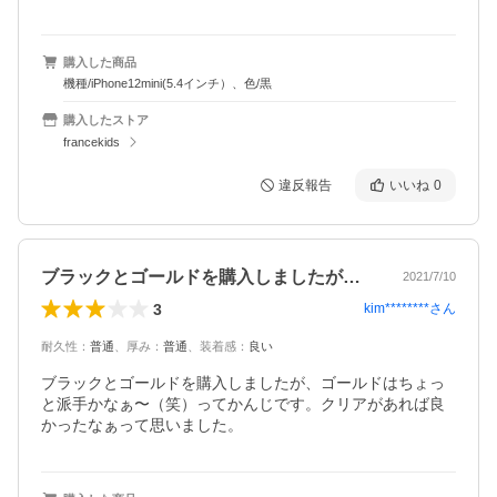
購入した商品
機種/iPhone12mini(5.4インチ）、色/黒
購入したストア
francekids
違反報告
いいね
0
ブラックとゴールドを購入しましたが、ゴ…
2021/7/10
3
kim********
さん
耐久性
：
普通
、
厚み
：
普通
、
装着感
：
良い
ブラックとゴールドを購入しましたが、ゴールドはちょっ
と派手かなぁ〜（笑）ってかんじです。クリアがあれば良
かったなぁって思いました。