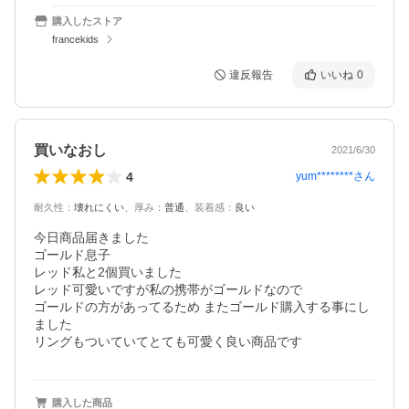
購入したストア
francekids
違反報告
いいね
0
買いなおし
2021/6/30
4
yum********
さん
耐久性
：
壊れにくい
、
厚み
：
普通
、
装着感
：
良い
今日商品届きました

ゴールド息子

レッド私と2個買いました

レッド可愛いですが私の携帯がゴールドなので

ゴールドの方があってるため またゴールド購入する事にし
ました

リングもついていてとても可愛く良い商品です
購入した商品