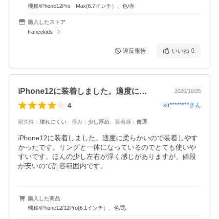
機種/iPhone12Pro Max(6.7インチ）、色/赤
購入したストア
francekids
違反報告
いいね
0
iPhone12に装着しました。適度に…
2020/10/25
4
kir********
さん
耐久性
：
壊れにくい
、
厚み
：
少し厚め
、
装着感
：
普通
iPhone12に装着しました。適度に柔らかいので装着しやす
かったです。リングと一体になっているのでとても使いや
すいです。ほんの少し左右が浮く感じがありますが、値段
が安いので許容範囲内です。
購入した商品
機種/iPhone12/12Pro(6.1インチ）、色/黒