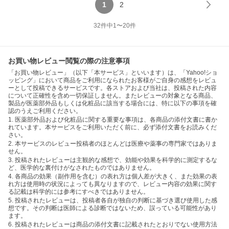
1
2
32
件中
1
〜
20
件
お買い物レビュー閲覧の際の注意事項
「お買い物レビュー」（以下「本サービス」といいます）は、「Yahoo!ショ
ッピング」において商品をご利用になられたお客様がご自身の感想をレビュ
ーとして投稿できるサービスです。各ストアおよび当社は、投稿された内容
について正確性を含め一切保証しません。またレビューの対象となる商品、
製品が医薬部外品もしくは化粧品に該当する場合には、特に以下の事項を確
認のうえご利用ください。
1. 医薬部外品および化粧品に関する重要な事項は、各商品の添付文書に書か
れています。本サービスをご利用いただく前に、必ず添付文書をお読みくだ
さい。
2. 本サービスのレビュー投稿者のほとんどは医療や薬事の専門家ではありま
せん。
3. 投稿されたレビューは主観的な感想で、効能や効果を科学的に測定するな
ど、医学的な裏付けがなされたものではありません。
4. 各商品の効果（副作用を含む）の表れ方は個人差が大きく、また効果の表
れ方は使用時の状況によっても異なりますので、レビュー内容の効果に関す
る記載は科学的には参考にすべきではありません。
5. 投稿されたレビューは、投稿者各自が独自の判断に基づき選び使用した感
想です。その判断は医師による診断ではないため、誤っている可能性があり
ます。
6. 投稿されたレビューは商品の添付文書に記載されたとおりでない使用方法