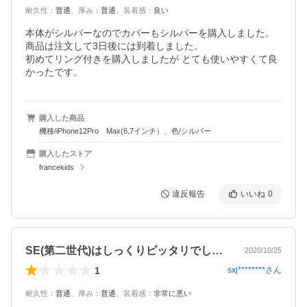
耐久性
：
普通
、
厚み
：
普通
、
装着感
：
良い
本体がシルバーなのでカバーもシルバーを購入しました。
商品は注文して3日後には到着しました。

初めてリング付きを購入しましたが とても使いやすくて良
かったです。
購入した商品
機種/iPhone12Pro Max(6.7インチ）、色/シルバー
購入したストア
francekids
違反報告
いいね
0
SE(第二世代)はしっくりピッタリでし…
2020/10/25
1
sxj********
さん
耐久性
：
普通
、
厚み
：
普通
、
装着感
：
非常に悪い