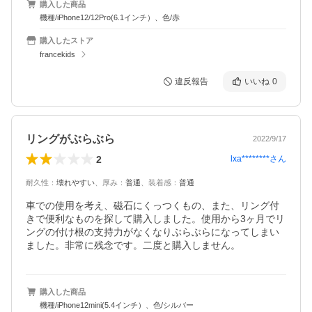
購入した商品
機種/iPhone12/12Pro(6.1インチ）、色/赤
購入したストア
francekids
違反報告
いいね
0
リングがぶらぶら
2022/9/17
2
lxa********
さん
耐久性
：
壊れやすい
、
厚み
：
普通
、
装着感
：
普通
車での使用を考え、磁石にくっつくもの、また、リング付
きで便利なものを探して購入しました。使用から3ヶ月でリ
ングの付け根の支持力がなくなりぶらぶらになってしまい
ました。非常に残念です。二度と購入しません。
購入した商品
機種/iPhone12mini(5.4インチ）、色/シルバー