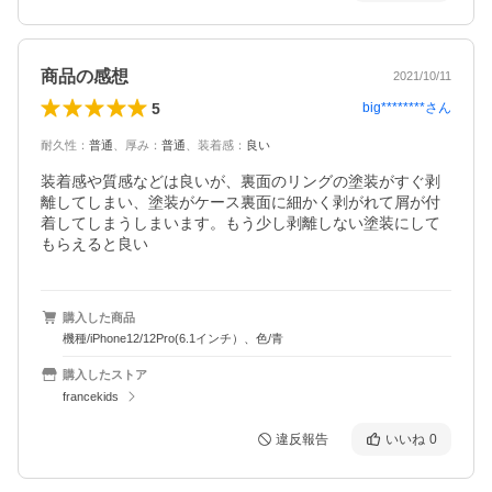
商品の感想
2021/10/11
5
big********
さん
耐久性
：
普通
、
厚み
：
普通
、
装着感
：
良い
装着感や質感などは良いが、裏面のリングの塗装がすぐ剥
離してしまい、塗装がケース裏面に細かく剥がれて屑が付
着してしまうしまいます。もう少し剥離しない塗装にして
もらえると良い
購入した商品
機種/iPhone12/12Pro(6.1インチ）、色/青
購入したストア
francekids
違反報告
いいね
0