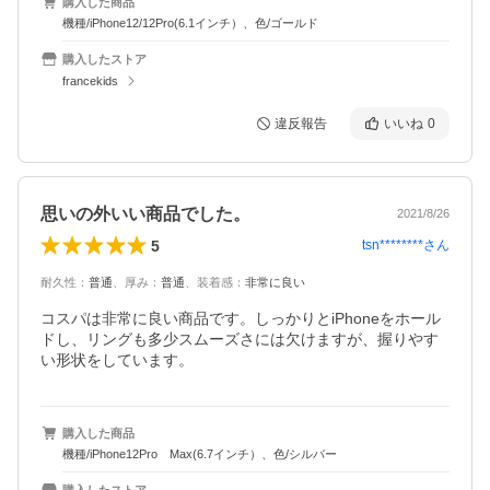
購入した商品
機種/iPhone12/12Pro(6.1インチ）、色/ゴールド
購入したストア
francekids
違反報告
いいね
0
思いの外いい商品でした。
2021/8/26
5
tsn********
さん
耐久性
：
普通
、
厚み
：
普通
、
装着感
：
非常に良い
コスパは非常に良い商品です。しっかりとiPhoneをホール
ドし、リングも多少スムーズさには欠けますが、握りやす
い形状をしています。
購入した商品
機種/iPhone12Pro Max(6.7インチ）、色/シルバー
購入したストア