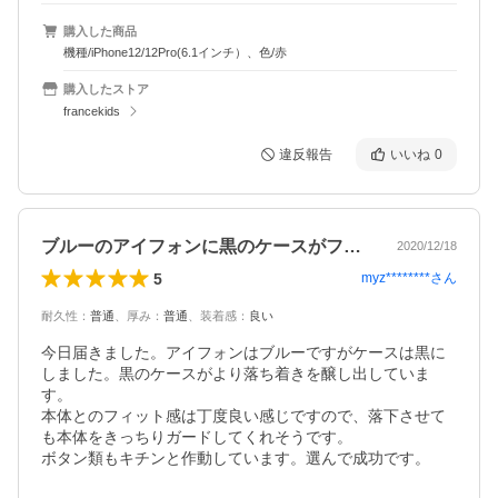
購入した商品
機種/iPhone12/12Pro(6.1インチ）、色/赤
購入したストア
francekids
違反報告
いいね
0
ブルーのアイフォンに黒のケースがフィット
2020/12/18
5
myz********
さん
耐久性
：
普通
、
厚み
：
普通
、
装着感
：
良い
今日届きました。アイフォンはブルーですがケースは黒に
しました。黒のケースがより落ち着きを醸し出していま
す。

本体とのフィット感は丁度良い感じですので、落下させて
も本体をきっちりガードしてくれそうです。

ボタン類もキチンと作動しています。選んで成功です。