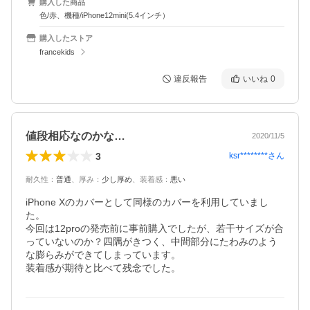
購入した商品
色/赤、機種/iPhone12mini(5.4インチ）
購入したストア
francekids
違反報告
いいね
0
値段相応なのかな…
2020/11/5
3
ksr********
さん
耐久性
：
普通
、
厚み
：
少し厚め
、
装着感
：
悪い
iPhone Xのカバーとして同様のカバーを利用していまし
た。

今回は12proの発売前に事前購入でしたが、若干サイズが合
っていないのか？四隅がきつく、中間部分にたわみのよう
な膨らみができてしまっています。

装着感が期待と比べて残念でした。