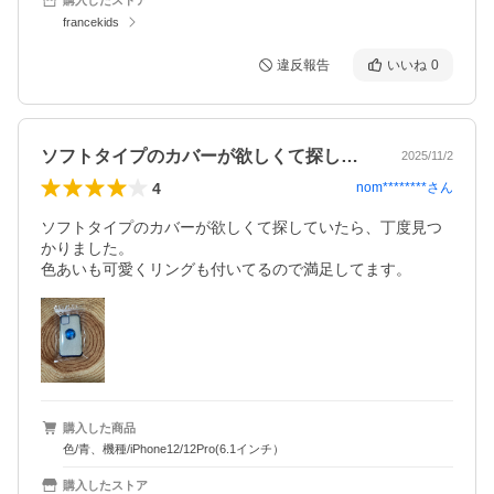
francekids
違反報告
いいね
0
ソフトタイプのカバーが欲しくて探してい…
2025/11/2
4
nom********
さん
ソフトタイプのカバーが欲しくて探していたら、丁度見つ
かりました。

色あいも可愛くリングも付いてるので満足してます。
購入した商品
色/青、機種/iPhone12/12Pro(6.1インチ）
購入したストア