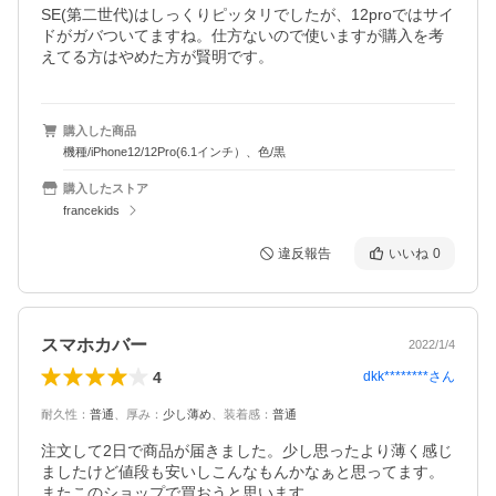
SE(第二世代)はしっくりピッタリでしたが、12proではサイ
ドがガバついてますね。仕方ないので使いますが購入を考
えてる方はやめた方が賢明です。
購入した商品
機種/iPhone12/12Pro(6.1インチ）、色/黒
購入したストア
francekids
違反報告
いいね
0
スマホカバー
2022/1/4
4
dkk********
さん
耐久性
：
普通
、
厚み
：
少し薄め
、
装着感
：
普通
注文して2日で商品が届きました。少し思ったより薄く感じ
ましたけど値段も安いしこんなもんかなぁと思ってます。
またこのショップで買おうと思います。