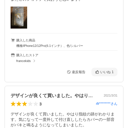
購入した商品
機種/iPhone12/12Pro(6.1インチ）、色/シルバー
購入したストア
francekids
違反報告
いいね
1
デザインが良くて買いました。やはり指紋…
2021/3/31
3
rfr********
さん
デザインが良くて買いました。やはり指紋の跡がわかりま
す。気になって一度外して付け直ししたらカバーの一部音
がパキと鳴るようになってしまいました。