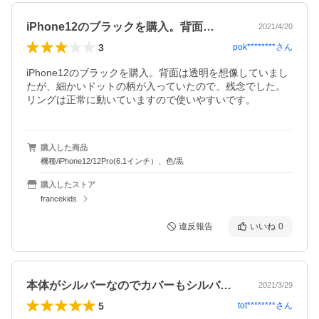
iPhone12のブラックを購入。背面…
2021/4/20
3
pok********
さん
iPhone12のブラックを購入。背面は透明を想像していまし
たが、細かいドットの柄が入っていたので、残念でした。
リングは正常に動いていますので使いやすいです。
購入した商品
機種/iPhone12/12Pro(6.1インチ）、色/黒
購入したストア
francekids
違反報告
いいね
0
本体がシルバーなのでカバーもシルバーを…
2021/3/29
5
tot********
さん