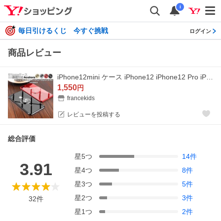
i
毎日引けるくじ 今すぐ挑戦
ログイン
商品レビュー
iPhone12mini ケース iPhone12 iPhone12 Pro iPhone12 Pro Max リング付き アイフォン12Pro Max スマホケース衝撃吸収 擦り傷防止 耐衝撃 薄型 軽量 クリア
1,550
円
francekids
レビューを投稿する
総合評価
星
5
つ
14
件
3.91
星
4
つ
8
件
星
3
つ
5
件
星
2
つ
3
件
32
件
星
1
つ
2
件