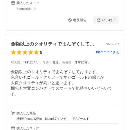
購入したストア
francekids
違反報告
いいね
2
金額以上のクオリティでまんぞくしており…
2020/12/7
5
his********
さん
耐久性
：
壊れにくい
、
厚み
：
普通
、
装着感
：
非常に良い
金額以上のクオリティでまんぞくしております。

色合いもゴールドクリアーですがゴールドの感じが

大変クオリティが高いと思います。

梱包も大変コンパクトでスマートで気持ちいいぐらいで
す。
購入した商品
機種/iPhone12Pro Max(6.7インチ）、色/ゴールド
購入したストア