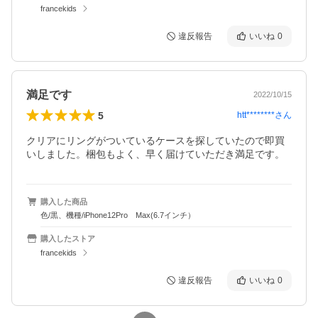
francekids
違反報告
いいね
0
満足です
2022/10/15
5
htt********
さん
クリアにリングがついているケースを探していたので即買
いしました。梱包もよく、早く届けていただき満足です。
購入した商品
色/黒、機種/iPhone12Pro Max(6.7インチ）
購入したストア
francekids
違反報告
いいね
0