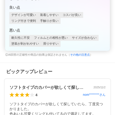
良い点
デザインが可愛い
装着しやすい
コスパが良い
リング付きで便利
手触りが良い
悪い点
耐久性に不安
フィルムとの相性が悪い
サイズが合わない
塗装が剥がれやすい
滑りやすい
AI回答の正確性や商品の効果は保証されません（
その他の注意点
）
ピックアップレビュー
ソフトタイプのカバーが欲しくて探してい…
2025/11/2
4
nom********
さん
ソフトタイプのカバーが欲しくて探していたら、丁度見つ
かりました。

色あいも可愛くリングも付いてるので満足してます。