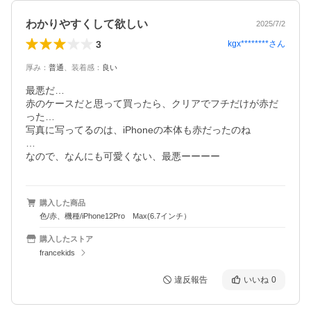
わかりやすくして欲しい
2025/7/2
3
kgx********
さん
厚み
：
普通
、
装着感
：
良い
最悪だ…

赤のケースだと思って買ったら、クリアでフチだけが赤だ
った…

写真に写ってるのは、iPhoneの本体も赤だったのね

…

なので、なんにも可愛くない、最悪ーーーー
購入した商品
色/赤、機種/iPhone12Pro Max(6.7インチ）
購入したストア
francekids
違反報告
いいね
0