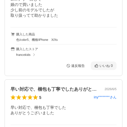
娘ので買いました

少し前のモデルでしたが

取り扱ってて助かりました
購入した商品
色/color5、機種/iPhone X/Xs
購入したストア
francekids
違反報告
いいね
0
早い対応で、梱包も丁寧でしたありがとう…
2026/6/5
5
iny********
さん
早い対応で、梱包も丁寧でした

ありがとうございました