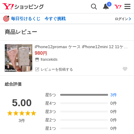
i
毎日引けるくじ 今すぐ挑戦
ログイン
商品レビュー
iPhone12promax ケース iPhone12mini 12 11ケース 手帳型 クリア 耐衝撃ケース iPhone11Pro Max ケース 鏡 ミラ付き iPhone XR iPhoneX ケース ストラップ付き
980
円
francekids
レビューを投稿する
総合評価
星
5
つ
3
件
5.00
星
4
つ
0
件
星
3
つ
0
件
星
2
つ
0
件
3
件
星
1
つ
0
件