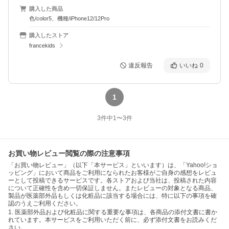
購入した商品
色/color5、機種/iPhone12/12Pro
購入したストア
francekids
違反報告
いいね
0
1
3
件中
1
〜
3
件
お買い物レビュー閲覧の際の注意事項
「お買い物レビュー」（以下「本サービス」といいます）は、「Yahoo!ショ
ッピング」において商品をご利用になられたお客様がご自身の感想をレビュ
ーとして投稿できるサービスです。各ストアおよび当社は、投稿された内容
について正確性を含め一切保証しません。またレビューの対象となる商品、
製品が医薬部外品もしくは化粧品に該当する場合には、特に以下の事項を確
認のうえご利用ください。
1. 医薬部外品および化粧品に関する重要な事項は、各商品の添付文書に書か
れています。本サービスをご利用いただく前に、必ず添付文書をお読みくだ
さい。