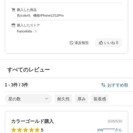
購入した商品
色/color5、機種/iPhone12/12Pro
購入したストア
francekids
違反報告
いいね
0
すべてのレビュー
1
-
3
件 /
3
件
おすすめ順
星の数
耐久性
厚み
装着感
カラーゴールド購入
2026/5/10
5
yvq********
さん