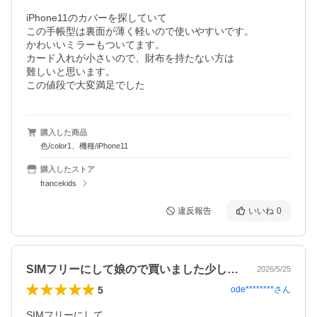
iPhone11のカバーを探していて

この手帳型は裏面が薄く軽いので使いやすいです。

かわいいミラーもついてます。

カード入れが小さいので、財布を持たない方は

難しいと思います。

この値段で大変満足でした
購入した商品
色/color1、機種/iPhone11
購入したストア
francekids
違反報告
いいね
0
SIMフリーにして娘ので買いました少し…
2026/5/25
5
ode********
さん
SIMフリーにして
