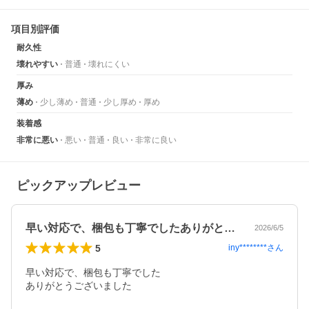
項目別評価
耐久性
壊れやすい
普通
壊れにくい
厚み
薄め
少し薄め
普通
少し厚め
厚め
装着感
非常に悪い
悪い
普通
良い
非常に良い
ピックアップレビュー
早い対応で、梱包も丁寧でしたありがとう…
2026/6/5
5
iny********
さん
早い対応で、梱包も丁寧でした

ありがとうございました