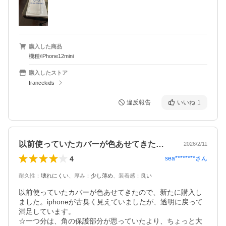
購入した商品
機種/iPhone12mini
購入したストア
francekids
違反報告
いいね
1
以前使っていたカバーが色あせてきたので…
2026/2/11
4
sea********
さん
耐久性
：
壊れにくい
、
厚み
：
少し薄め
、
装着感
：
良い
以前使っていたカバーが色あせてきたので、新たに購入し
ました。iphoneが古臭く見えていましたが、透明に戻って
満足しています。

☆一つ分は、角の保護部分が思っていたより、ちょっと大