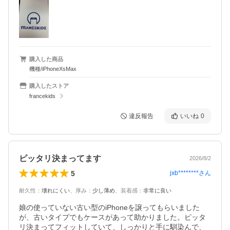
購入した商品
機種/iPhoneXsMax
購入したストア
francekids
違反報告
いいね
0
ピッタリ決まってます
2026/8/2
5
jxb********
さん
耐久性
：
壊れにくい
、
厚み
：
少し薄め
、
装着感
：
非常に良い
娘の使っていない古い型のiPhoneを譲ってもらいました
が、古いタイプでもケースがあって助かりました。ピッタ
リ決まってフィットしていて、しっかりと手に馴染んで、