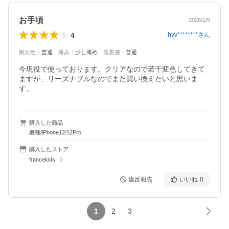
お手頃
2026/1/9
4
hvv********
さん
耐久性
：
普通
、
厚み
：
少し薄め
、
装着感
：
普通
今現役で使っております。クリアなので若干変色してきて
ますが、リーズナブルなのでまた買い換えたいと思いま
す。
購入した商品
機種/iPhone12/12Pro
購入したストア
francekids
違反報告
いいね
0
1
2
3