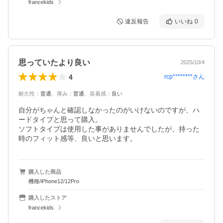
francekids
違反報告
いいね
0
思っていたより良い
2025/10/4
4
rcp********
さん
耐久性
：
普通
、
厚み
：
普通
、
装着感
：
良い
自分がちゃんと確認しなかったのがいけないのですが、ハ
ードタイプと思って購入。

ソフトタイプは使用した事がありませんでしたが、持った
購入した商品
機種/iPhone12/12Pro
購入したストア
francekids