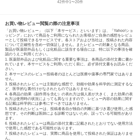
42
件中
1
〜
20
件
お買い物レビュー閲覧の際の注意事項
「お買い物レビュー」（以下「本サービス」といいます）は、「Yahoo!ショ
ッピング」において商品をご利用になられたお客様がご自身の感想をレビュ
ーとして投稿できるサービスです。各ストアおよび当社は、投稿された内容
について正確性を含め一切保証しません。またレビューの対象となる商品、
製品が医薬部外品もしくは化粧品に該当する場合には、特に以下の事項を確
認のうえご利用ください。
1. 医薬部外品および化粧品に関する重要な事項は、各商品の添付文書に書か
れています。本サービスをご利用いただく前に、必ず添付文書をお読みくだ
さい。
2. 本サービスのレビュー投稿者のほとんどは医療や薬事の専門家ではありま
せん。
3. 投稿されたレビューは主観的な感想で、効能や効果を科学的に測定するな
ど、医学的な裏付けがなされたものではありません。
4. 各商品の効果（副作用を含む）の表れ方は個人差が大きく、また効果の表
れ方は使用時の状況によっても異なりますので、レビュー内容の効果に関す
る記載は科学的には参考にすべきではありません。
5. 投稿されたレビューは、投稿者各自が独自の判断に基づき選び使用した感
想です。その判断は医師による診断ではないため、誤っている可能性があり
ます。
6. 投稿されたレビューは商品の添付文書に記載されたとおりでない使用方法
で使用した感想である可能性があります。
7. 投稿されたレビューは、実際に商品を使用して投稿された保証はありませ
ん。