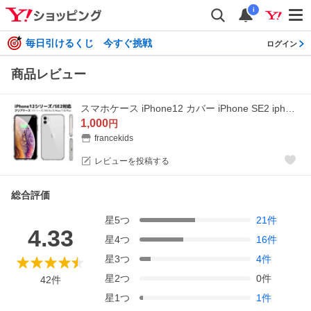
i
毎日引けるくじ 今すぐ挑戦
ログイン
商品レビュー
スマホケース iPhone12 カバー iPhone SE2 iphone11 iphone12 mini iphone8 iPhone7 XR XsMax 11Pro iphoneケース 携帯ケース
1,000
円
francekids
レビューを投稿する
総合評価
星
5
つ
21
件
4.33
星
4
つ
16
件
星
3
つ
4
件
星
2
つ
0
件
42
件
星
1
つ
1
件