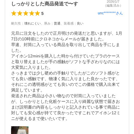
2026/1/7
しっかりとした商品発送で〜す
（編集済み）
5
unc********
さん
耐久性
：
壊れにくい
、
厚み
：
普通
、
装着感
：
良い
元旦に注文をしたので正月明けの発送だと思いますが、1月
7日の10時前にクロネコからメールが届きました。

早速、封筒に入っている商品を取り出して商品を手にしま
した。

アイホン12miniを購入した時から付けていたプラのケース
と取り替えましたが手の感触がソフトな手ざわりなのには
大変気に入りました。

さっきまでは少し硬めの手触りでしたがこのソフト感がと
ても良い感触です、物凄く気に入りました良かったです、
それにこの透明感がとても良いのでこの価格で購入出来て
満足しています。

発送された商品は小さい物なので封筒に入っていました
が、しっかりとした化粧ケースに入り綺麗な状態で届きお
まけ説明書の内容もしっかりと記入されている事で商品に
対しても安心感が持てて良かったですこれでアイホン12ミ
ニが使えるまで使いたいです。