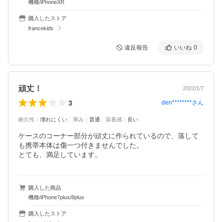
機種/iPhoneXR
購入したストア
francekids
違反報告
いいね
0
頑丈！
2022/1/7
3
den********
さん
耐久性
：
壊れにくい
、
厚み
：
普通
、
装着感
：
良い
ケースのコーナー部分が頑丈に作られているので、落して
も携帯本体は傷一つ付きませんでした。

とても、満足しています。
購入した商品
機種/iPhone7plus/8plus
購入したストア