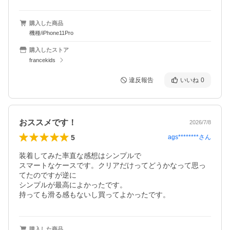
購入した商品
機種/iPhone11Pro
購入したストア
francekids
違反報告
いいね
0
おススメです！
2026/7/8
5
ags********
さん
装着してみた率直な感想はシンプルで

スマートなケースです。クリアだけってどうかなって思っ
てたのですが逆に

シンプルが最高によかったです。

持っても滑る感もないし買ってよかったです。
購入した商品