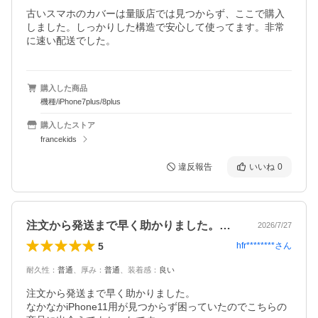
古いスマホのカバーは量販店では見つからず、ここで購入
しました。しっかりした構造で安心して使ってます。非常
に速い配送でした。
購入した商品
機種/iPhone7plus/8plus
購入したストア
francekids
違反報告
いいね
0
注文から発送まで早く助かりました。なか…
2026/7/27
5
hfr********
さん
耐久性
：
普通
、
厚み
：
普通
、
装着感
：
良い
注文から発送まで早く助かりました。

なかなかiPhone11用が見つからず困っていたのでこちらの