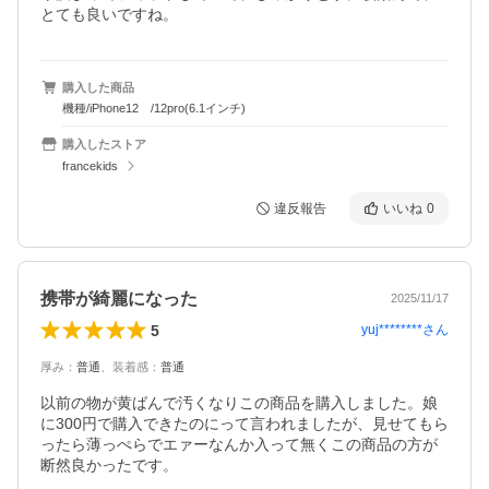
とても良いですね。
購入した商品
機種/iPhone12 /12pro(6.1インチ)
購入したストア
francekids
違反報告
いいね
0
携帯が綺麗になった
2025/11/17
5
yuj********
さん
厚み
：
普通
、
装着感
：
普通
以前の物が黄ばんで汚くなりこの商品を購入しました。娘
に300円で購入できたのにって言われましたが、見せてもら
ったら薄っぺらでエァーなんか入って無くこの商品の方が
断然良かったです。