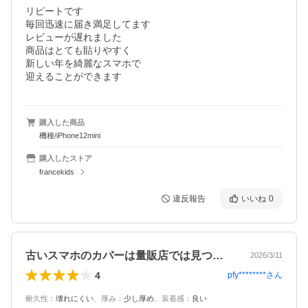
リピートです

毎回迅速に届き満足してます

レビューが遅れました

商品はとても貼りやすく

新しい年を綺麗なスマホで

迎えることができます
購入した商品
機種/iPhone12mini
購入したストア
francekids
違反報告
いいね
0
古いスマホのカバーは量販店では見つから…
2026/3/11
4
pfy********
さん
耐久性
：
壊れにくい
、
厚み
：
少し厚め
、
装着感
：
良い