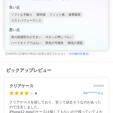
良い点
ソフトな手触り
透明感
フィット感
衝撃吸収
コストパフォーマンス
悪い点
角の保護部分が大きい
ボタンが押しづらい
ハードタイプではない
変色の可能性
物流の遅延
AI回答の正確性や商品の効果は保証されません（
その他の注意点
）
ピックアップレビュー
クリアケース
2026/8/9
4
fns********
さん
クリアケースを探しており、安くて頑丈そうなのがあった
ので注文しました。

iPhone12 miniのケースは探してもないので残っていてよか