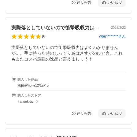
違反報告
いいね
0
実際落としていないので衝撃吸収力はよく…
2026/2/22
5
wbu********
さん
実際落としていないので衝撃吸収力はよくわかりません
が…。手に持った時のしっくり感はさすがのひと言。これ
もまたコスパ最強の逸品と言えましょう！
購入した商品
機種/iPhone12/12Pro
購入したストア
francekids
違反報告
いいね
0