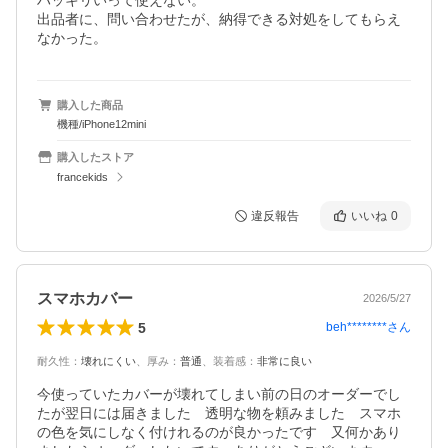
ハッキリいって使えない。

出品者に、問い合わせたが、納得できる対処をしてもらえ
なかった。
購入した商品
機種/iPhone12mini
購入したストア
francekids
違反報告
いいね
0
スマホカバー
2026/5/27
5
beh********
さん
耐久性
：
壊れにくい
、
厚み
：
普通
、
装着感
：
非常に良い
今使っていたカバーが壊れてしまい前の日のオーダーでし
たが翌日には届きました　透明な物を頼みました　スマホ
の色を気にしなく付けれるのが良かったです　又何かあり