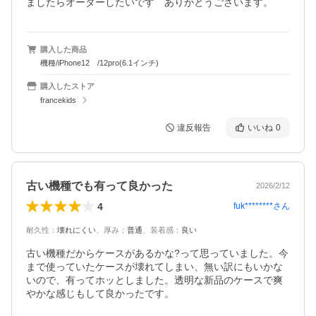
ましたらオーダーしたいです　ありがとうございます。
購入した商品
機種/iPhone12 /12pro(6.1インチ)
購入したストア
francekids
違反報告
いいね
0
古い機種でも有って良かった
2026/2/12
4
fuk********
さん
耐久性
：
壊れにくい
、
厚み
：
普通
、
装着感
：
良い
古い機種だからケースがあるかな?って思っていました。今
まで使っていたケースが壊れてしまい、無い訳にもいかな
いので、有ってホッとしました。透明な新品のケースで爽