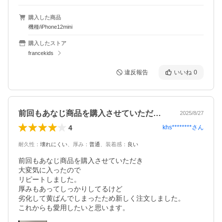
購入した商品
機種/iPhone12mini
購入したストア
francekids
違反報告
いいね
0
前回もあなじ商品を購入させていただき大…
2025/8/27
4
khs********
さん
耐久性
：
壊れにくい
、
厚み
：
普通
、
装着感
：
良い
前回もあなじ商品を購入させていただき

大変気に入ったので

リピートしました。

厚みもあってしっかりしてるけど

劣化して黄ばんでしまったため新しく注文しました。

これからも愛用したいと思います。