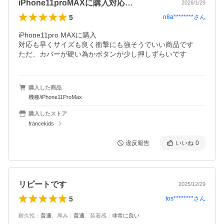
iPhone11proMAXに購入対応…
2026/1/29
5
n8a********
さん
iPhone11pro MAXに購入

対応も早くサイズも良く衝撃にも強そうでいい商品です

ただ、カバーが硬い為かボタンが少し押しずらいです
購入した商品
機種/iPhone11ProMax
購入したストア
francekids
違反報告
いいね
0
リピートです
2025/12/29
5
tos********
さん
耐久性
：
普通
、
厚み
：
普通
、
装着感
：
非常に良い