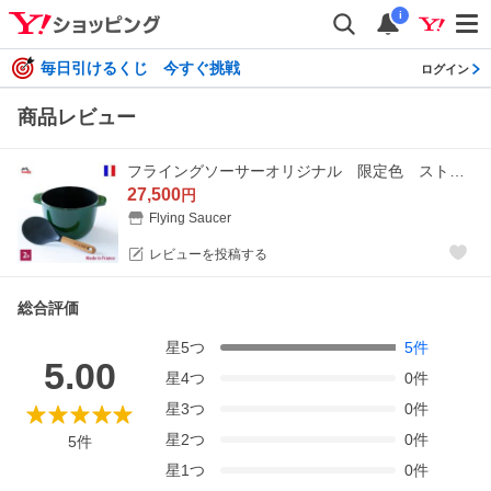
i
毎日引けるくじ 今すぐ挑戦
ログイン
商品レビュー
フライングソーサーオリジナル 限定色 ストウブ staub ラ・ココットde GOHAN M バジルグリーン 正規輸入品 生涯保証付
27,500
円
Flying Saucer
レビューを投稿する
総合評価
星
5
つ
5
件
5.00
星
4
つ
0
件
星
3
つ
0
件
星
2
つ
0
件
5
件
星
1
つ
0
件