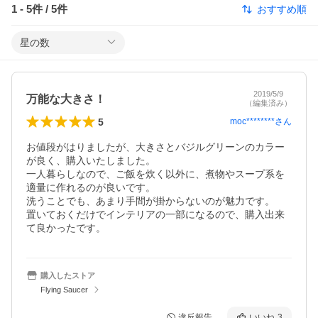
1
-
5
件 /
5
件
おすすめ順
星の数
2019/5/9
万能な大きさ！
（編集済み）
5
moc********
さん
お値段がはりましたが、大きさとバジルグリーンのカラー
が良く、購入いたしました。

一人暮らしなので、ご飯を炊く以外に、煮物やスープ系を
適量に作れるのが良いです。

洗うことでも、あまり手間が掛からないのが魅力です。

置いておくだけでインテリアの一部になるので、購入出来
て良かったです。
購入したストア
Flying Saucer
違反報告
いいね
3