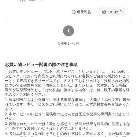
違反報告
いいね
0
1
5
件中
1
〜
5
件
お買い物レビュー閲覧の際の注意事項
「お買い物レビュー」（以下「本サービス」といいます）は、「Yahoo!ショ
ッピング」において商品をご利用になられたお客様がご自身の感想をレビュ
ーとして投稿できるサービスです。各ストアおよび当社は、投稿された内容
について正確性を含め一切保証しません。またレビューの対象となる商品、
製品が医薬部外品もしくは化粧品に該当する場合には、特に以下の事項を確
認のうえご利用ください。
1. 医薬部外品および化粧品に関する重要な事項は、各商品の添付文書に書か
れています。本サービスをご利用いただく前に、必ず添付文書をお読みくだ
さい。
2. 本サービスのレビュー投稿者のほとんどは医療や薬事の専門家ではありま
せん。
3. 投稿されたレビューは主観的な感想で、効能や効果を科学的に測定するな
ど、医学的な裏付けがなされたものではありません。
4. 各商品の効果（副作用を含む）の表れ方は個人差が大きく、また効果の表