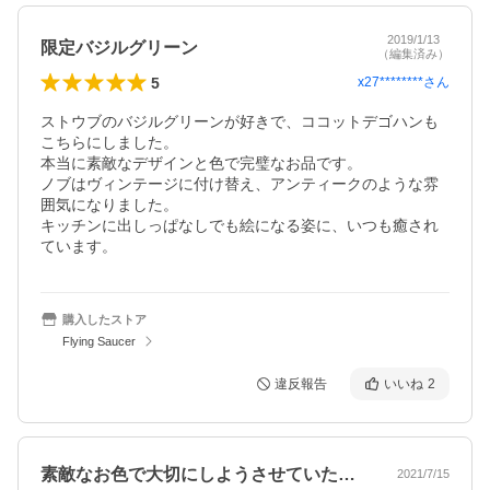
2019/1/13
限定バジルグリーン
（編集済み）
5
x27********
さん
ストウブのバジルグリーンが好きで、ココットデゴハンも
こちらにしました。

本当に素敵なデザインと色で完璧なお品です。

ノブはヴィンテージに付け替え、アンティークのような雰
囲気になりました。

キッチンに出しっぱなしでも絵になる姿に、いつも癒され
ています。
購入したストア
Flying Saucer
違反報告
いいね
2
素敵なお色で大切にしようさせていただい…
2021/7/15