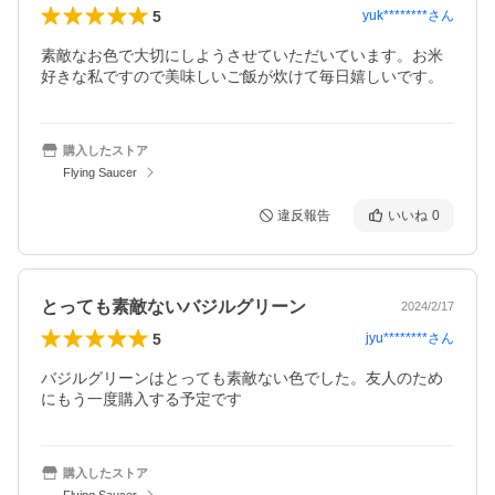
5
yuk********
さん
素敵なお色で大切にしようさせていただいています。お米
好きな私ですので美味しいご飯が炊けて毎日嬉しいです。
購入したストア
Flying Saucer
違反報告
いいね
0
とっても素敵ないバジルグリーン
2024/2/17
5
jyu********
さん
バジルグリーンはとっても素敵ない色でした。友人のため
にもう一度購入する予定です
購入したストア
Flying Saucer