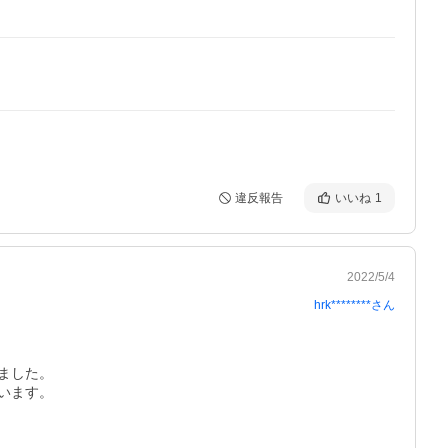
違反報告
いいね
1
2022/5/4
hrk********
さん
した。

ます。
