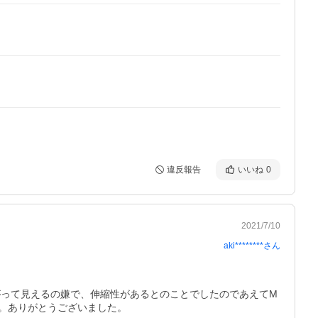
違反報告
いいね
0
2021/7/10
aki********
さん
が下がって見えるの嫌で、伸縮性があるとのことでしたのであえてM
。ありがとうございました。