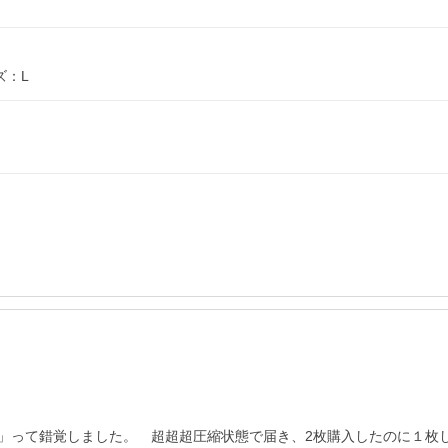
ズ：L
」って錯覚しました。　超超超圧縮状態で届き、2枚購入したのに１枚