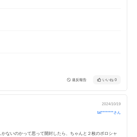
違反報告
いいね
0
2024/10/19
tat********
さん
しかないのかって思って開封したら、ちゃんと２枚のポロシャ