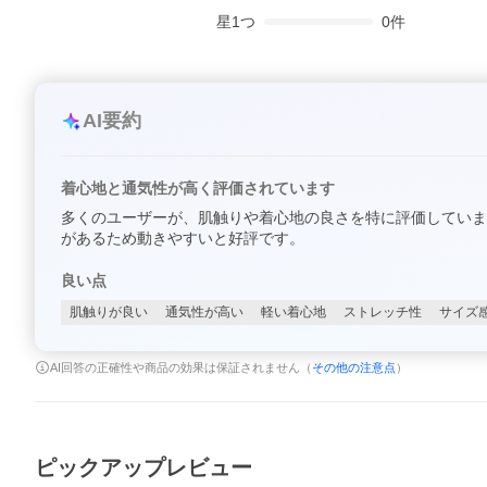
星
1
つ
0
件
AI要約
着心地と通気性が高く評価されています
多くのユーザーが、肌触りや着心地の良さを特に評価していま
があるため動きやすいと好評です。
良い点
肌触りが良い
通気性が高い
軽い着心地
ストレッチ性
サイズ
AI回答の正確性や商品の効果は保証されません（
その他の注意点
）
ピックアップレビュー