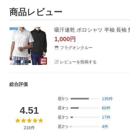
商品レビュー
吸汗速乾 ポロシャツ 半袖 長袖 
1,000
円
フラグオンクルー
レビューを投稿する
総合評価
星
5
つ
135
件
4.51
星
4
つ
60
件
星
3
つ
17
件
星
2
つ
4
件
216
件