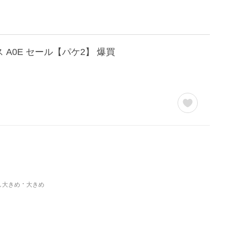
 A0E セール【パケ2】 爆買
し大きめ
大きめ