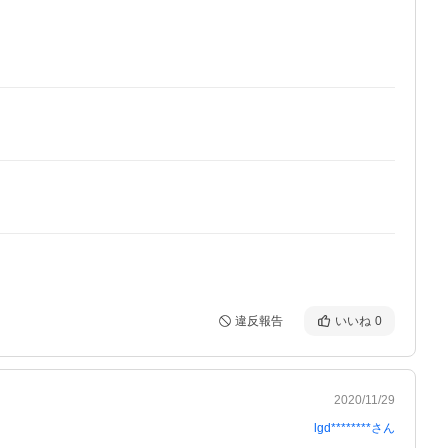
違反報告
いいね
0
2020/11/29
lgd********
さん