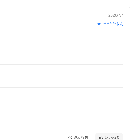
2026/7/7
ne_********
さん
違反報告
いいね
0