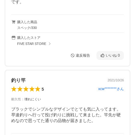
です。
購入した商品
スペック/330
購入したストア
FIVE STAR STORE
違反報告
いいね
0
釣り竿
2021/10/26
5
xcw********
さん
耐久性
：
壊れにくい
ブラックでシンプルなデザインでとても気に入ってます。
早速釣りへ行って投げ釣りに挑戦して来ました。竿先が硬
めなので思ってた通りの品物が届きました。