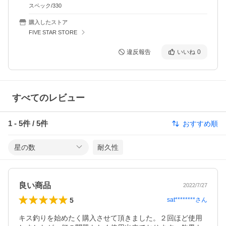
スペック/330
購入したストア
FIVE STAR STORE
違反報告
いいね
0
すべてのレビュー
1
-
5
件 /
5
件
おすすめ順
星の数
耐久性
良い商品
2022/7/27
5
sat********
さん
キス釣りを始めたく購入させて頂きました。２回ほど使用