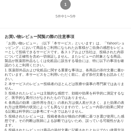
1
5
件中
1
〜
5
件
お買い物レビュー閲覧の際の注意事項
「お買い物レビュー」（以下「本サービス」といいます）は、「Yahoo!ショ
ッピング」において商品をご利用になられたお客様がご自身の感想をレビュ
ーとして投稿できるサービスです。各ストアおよび当社は、投稿された内容
について正確性を含め一切保証しません。またレビューの対象となる商品、
製品が医薬部外品もしくは化粧品に該当する場合には、特に以下の事項を確
認のうえご利用ください。
1. 医薬部外品および化粧品に関する重要な事項は、各商品の添付文書に書か
れています。本サービスをご利用いただく前に、必ず添付文書をお読みくだ
さい。
2. 本サービスのレビュー投稿者のほとんどは医療や薬事の専門家ではありま
せん。
3. 投稿されたレビューは主観的な感想で、効能や効果を科学的に測定するな
ど、医学的な裏付けがなされたものではありません。
4. 各商品の効果（副作用を含む）の表れ方は個人差が大きく、また効果の表
れ方は使用時の状況によっても異なりますので、レビュー内容の効果に関す
る記載は科学的には参考にすべきではありません。
5. 投稿されたレビューは、投稿者各自が独自の判断に基づき選び使用した感
想です。その判断は医師による診断ではないため、誤っている可能性があり
ます。
6. 投稿されたレビューは商品の添付文書に記載されたとおりでない使用方法