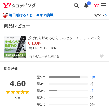
i
毎日引けるくじ 今すぐ挑戦
ログイン
商品レビュー
投げ釣り始めるならこのセット！チャレンジ投げ釣りセット/キス/カレイ/投げ釣り/FIVE STAR/ファイブスター
6,180
円
FIVE STAR STORE
レビューを投稿する
総合評価
星
5
つ
4
件
4.60
星
4
つ
0
件
星
3
つ
1
件
星
2
つ
0
件
5
件
星
1
つ
0
件