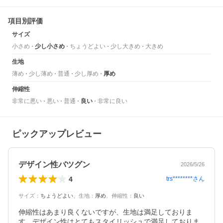
項目別評価
サイズ
小さめ
少し小さめ
ちょうどよい
少し大きめ
大きめ
生地
薄め
少し薄め
普通
少し厚め
厚め
伸縮性
非常に悪い
悪い
普通
良い
非常に良い
ピックアップレビュー
デザイン性バツグン
2026/5/26
4
trs********
さん
サイズ
：
ちょうどよい
、
生地
：
厚め
、
伸縮性
：
良い
伸縮性はあまり良くないですが、生地は満足しておりま
す。デザイン性はとてもスタイリッシュで満足しておりま