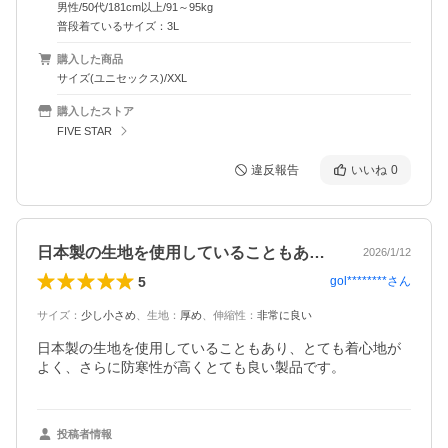
男性/50代/181cm以上/91～95kg
普段着ているサイズ：3L
購入した商品
サイズ(ユニセックス)/XXL
購入したストア
FIVE STAR
違反報告
いいね
0
日本製の生地を使用していることもあり、…
2026/1/12
5
gol********
さん
サイズ
：
少し小さめ
、
生地
：
厚め
、
伸縮性
：
非常に良い
日本製の生地を使用していることもあり、とても着心地が
よく、さらに防寒性が高くとても良い製品です。
投稿者情報