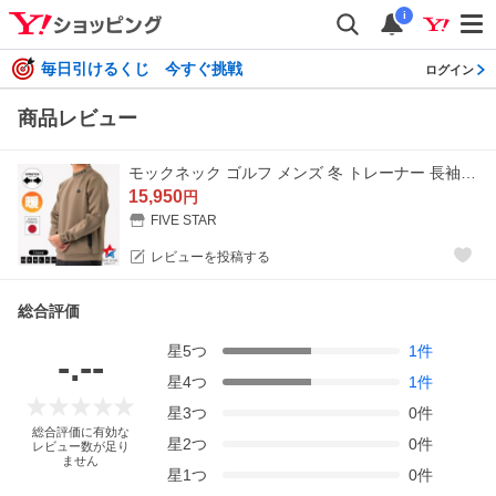
i
毎日引けるくじ 今すぐ挑戦
ログイン
商品レビュー
モックネック ゴルフ メンズ 冬 トレーナー 長袖 ストレッチ 厚手 防寒 ゴルフウェア ファイブスター おしゃれ シンプル 40代 50代 グレーベージュ ロゴ
15,950
円
FIVE STAR
レビューを投稿する
総合評価
星
5
つ
1
件
-.--
星
4
つ
1
件
星
3
つ
0
件
総合評価に有効な
星
2
つ
0
件
レビュー数が足り
ません
星
1
つ
0
件