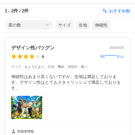
1
-
2
件 /
2
件
おすすめ順
星の数
サイズ
生地
伸縮性
デザイン性バツグン
2026/5/26
4
trs********
さん
サイズ
：
ちょうどよい
、
生地
：
厚め
、
伸縮性
：
良い
伸縮性はあまり良くないですが、生地は満足しておりま
す。デザイン性はとてもスタイリッシュで満足しておりま
す。
投稿者情報