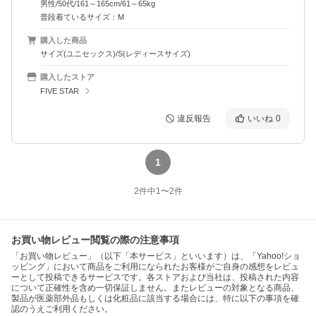
男性/50代/161～165cm/61～65kg
普段着ているサイズ：M
購入した商品
サイズ(ユニセックス)/S(レディースサイズ)
購入したストア
FIVE STAR
違反報告
いいね
0
1
2
件中
1
〜
2
件
お買い物レビュー閲覧の際の注意事項
「お買い物レビュー」（以下「本サービス」といいます）は、「Yahoo!ショ
ッピング」において商品をご利用になられたお客様がご自身の感想をレビュ
ーとして投稿できるサービスです。各ストアおよび当社は、投稿された内容
について正確性を含め一切保証しません。またレビューの対象となる商品、
製品が医薬部外品もしくは化粧品に該当する場合には、特に以下の事項を確
認のうえご利用ください。