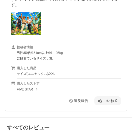
す。
投稿者情報
男性/50代/181cm以上/91～95kg
普段着ているサイズ：3L
購入した商品
サイズ(ユニセックス)/XXL
購入したストア
FIVE STAR
違反報告
いいね
0
すべてのレビュー