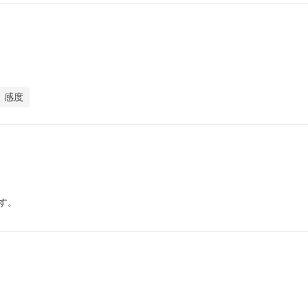
感度
す。