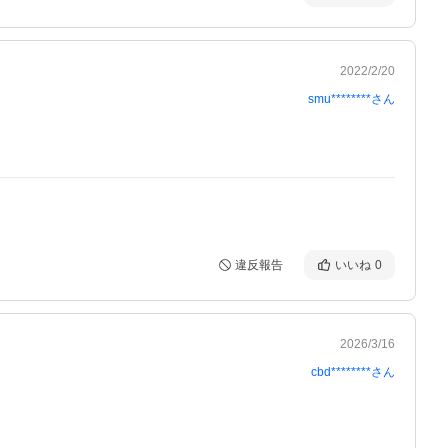
2022/2/20
smu********
さん
違反報告
いいね
0
2026/3/16
cbd********
さん