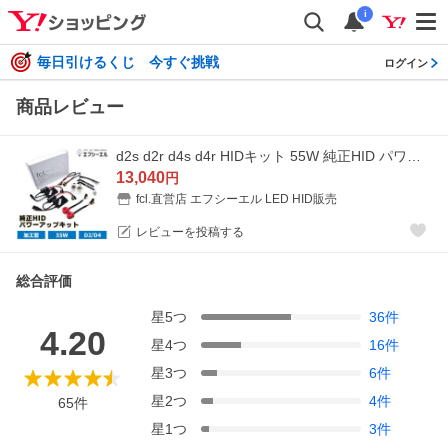
i
毎日引けるくじ 今すぐ挑戦
ログイン
商品レビュー
d2s d2r d4s d4r HIDキット 55W 純正HID パワーアップキット 加工型 hid ヘッドライト バラスト 純正交換 車検対応 1年保証
13,040
円
fcl.直営店 エフシーエル LED HID販売
レビューを投稿する
総合評価
星
5
つ
36
件
4.20
星
4
つ
16
件
星
3
つ
6
件
星
2
つ
4
件
65
件
星
1
つ
3
件