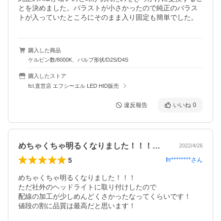
とを決めました。バラストが小さかったので純正のバラス
トが入っていたところにそのまま入り固定も簡単でした。
購入した商品
ケルビン数/8000K、バルブ形状/D2S/D4S
購入したストア
fcl.直営店 エフシーエル LED HID販売
違反報告
いいね
0
めちゃくちゃ明るくなりました！！！ただ…
2022/4/26
5
frr********
さん
めちゃくちゃ明るくなりました！！！

ただ社外のヘッドライトに取り付けしたので

配線の加工が少しめんどくさかったなってくらいです！
