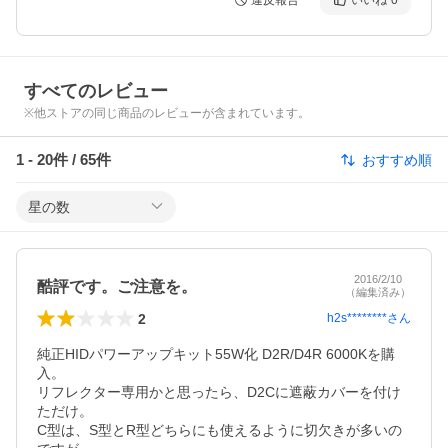
違反報告
いいね
0
すべてのレビュー
※他ストアの同じ商品のレビューが含まれています。
1
-
20
件 /
65
件
おすすめ順
星の数
2016/2/10
酷評です。ご注意を。
（編集済み）
2
h2s********
さん
純正HIDパワーアップキット55W化 D2R/D4R 6000Kを購
入。

リフレクター専用かと思ったら、D2Cに遮蔽カバーを付け
ただけ。

C型は、S型とR型どちらにも使えるように切欠きが多いの