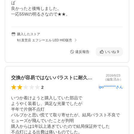
ば

良かったと後悔しました。

一応55Wの明るさなので★★。
購入したストア
fcl.直営店 エフシーエル LED HID販売
違反報告
いいね
9
2016/6/23
交換が容易ではないバラストに耐久性を！
（編集済み）
2
ipo********
さん
いつか着けようと購入していた部品で

ようやく装着し、満足な光量でしたが

半年で片側不点灯

バルブかと思い慌てて取り寄せたが、結局バラスト不良で
ヒューズが飛んでいたことが判明

購入からは1年以上過ぎていたので結局保証外でした

不点灯による出費は痛いものでした。
