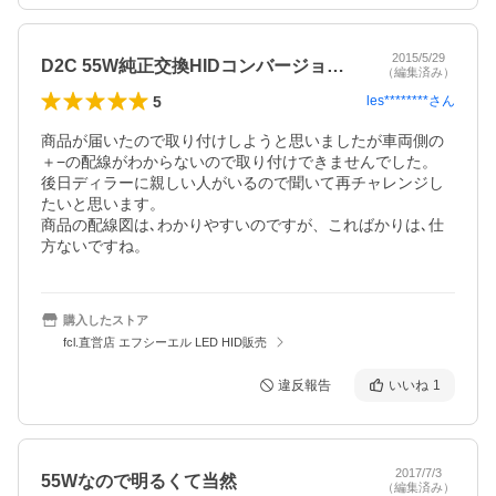
2015/5/29
D2C 55W純正交換HIDコンバージョンキット
（編集済み）
5
les********
さん
商品が届いたので取り付けしようと思いましたが車両側の
＋−の配線がわからないので取り付けできませんでした。

後日ディラーに親しい人がいるので聞いて再チャレンジし
たいと思います。

商品の配線図は､わかりやすいのですが、こればかりは､仕
方ないですね。
購入したストア
fcl.直営店 エフシーエル LED HID販売
違反報告
いいね
1
2017/7/3
55Wなので明るくて当然
（編集済み）