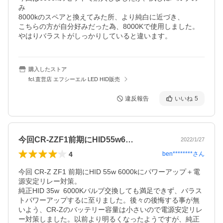
み

8000kのスペアと換えてみた所、より純白に近づき、

こちらの方が自分好みだった為、8000Kで使用しました。

やはりバラストがしっかりしていると違います。
購入したストア
fcl.直営店 エフシーエル LED HID販売
違反報告
いいね
5
今回CR-ZZF1前期にHID55w6…
2022/1/27
4
ben********
さん
今回 CR-Z ZF1 前期にHID 55w 6000kにパワーアップ＋電
源安定リレー対策。

純正HID 35w  6000Kバルブ交換しても満足できず、バラス
トパワーアップするに至りました。後々の後悔する事が無
いよう、CR-Zのバッテリー容量は小さいので電源安定リレ
ー対策しました。以前より明るくなったようですが、純正