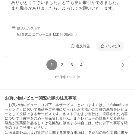
ありがとうございました。とても良い取引ができました。
また機会がありましたら、よろしくお願いいたします。
購入したストア
fcl.直営店 エフシーエル LED HID販売
違反報告
いいね
0
1
2
3
4
65
件中
1
〜
20
件
お買い物レビュー閲覧の際の注意事項
「お買い物レビュー」（以下「本サービス」といいます）は、「Yahoo!ショ
ッピング」において商品をご利用になられたお客様がご自身の感想をレビュ
ーとして投稿できるサービスです。各ストアおよび当社は、投稿された内容
について正確性を含め一切保証しません。またレビューの対象となる商品、
製品が医薬部外品もしくは化粧品に該当する場合には、特に以下の事項を確
認のうえご利用ください。
1. 医薬部外品および化粧品に関する重要な事項は、各商品の添付文書に書か