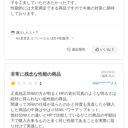
子を工夫していただきたかったです。

性能的には大変満足できる商品ですので今後の対策に期待
しております。
購入したストア
fcl.直営店 エフシーエル LED HID販売
違反報告
いいね
2
2017/4/12
非常に残念な性能の商品
（編集済み）
1
mas********
さん
正直純正35Wの方が明るくHPの宣伝写真のような明るさは
絶対に得られない低性能の商品。

間違って35Wの仕様が送らたのかと何度も見直したが購入
した商品の中身はやはり55Wパワーアップキット。

他社55Wとの違いとHPで比較しているがこの商品の半額以
下で購入出来るものと全く同じ性能であることを実際に取
り付けて実感した。