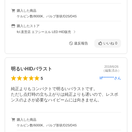
購入した商品
ケルビン数/8000K、バルブ形状/D2S/D4S
購入したストア
fcl.直営店 エフシーエル LED HID販売
違反報告
いいね
0
2018/6/26
明るいHIDバラスト
（編集済み）
5
lif********
さん
純正よりもコンパクトで明るいバラストです。

ただし点灯時の立ち上がりは純正よりも遅いので、レスポ
ンスのよさが必要なハイビームには向きません。
購入した商品
ケルビン数/6000K、バルブ形状/D2S/D4S