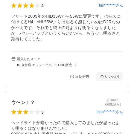
4
his********
さん
フリード2009年のHID35Wから55Wに変更です。バモスに
付けてるH4 LoHi 55Wよりは明るく感じないのはD2Rなの
か不明です。それでも純正の時よりは明るくなりました
が、パワーアップというくらいだから、もう少し明るさと
期待してました。
購入したストア
fcl.直営店 エフシーエル LED HID販売
違反報告
いいね
4
2016/4/5
ウ〜ン！？
（編集済み）
3
mun********
さん
ヘッドライトが暗かったので購入してみましたが思ったよ
り明るくはなりませんでした。
