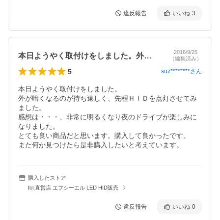
違反報告
いいね
3
2016/9/25
本日ようやく取付けをしました。外が暗く…
（編集済み）
5
suz********
さん
本日ようやく取付けをしました。

外が暗くなるのが待ち遠しく、先程ＨＩＤを点灯させてみ
ました。

感想は・・・、非常に明るくなり夜のドライブが楽しみに
なりました。

とても良い商品だと思います。購入して良かったです。

また何か見つけたら是非購入したいと考えています。
購入したストア
fcl.直営店 エフシーエル LED HID販売
違反報告
いいね
0