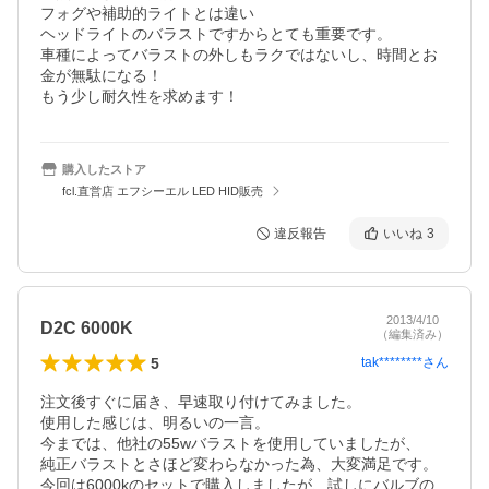
フォグや補助的ライトとは違い

ヘッドライトのバラストですからとても重要です。

車種によってバラストの外しもラクではないし、時間とお
金が無駄になる！

もう少し耐久性を求めます！
購入したストア
fcl.直営店 エフシーエル LED HID販売
違反報告
いいね
3
2013/4/10
D2C 6000K
（編集済み）
5
tak********
さん
注文後すぐに届き、早速取り付けてみました。

使用した感じは、明るいの一言。

今までは、他社の55wバラストを使用していましたが、

純正バラストとさほど変わらなかった為、大変満足です。

今回は6000kのセットで購入しましたが、試しにバルブの