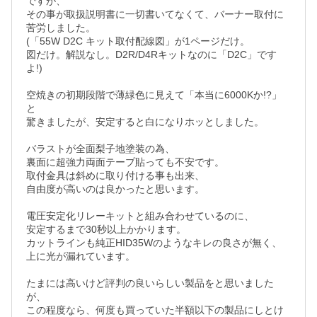
ですが、

その事が取扱説明書に一切書いてなくて、バーナー取付に

苦労しました。

(「55W D2C キット取付配線図」が1ページだけ。

図だけ。解説なし。D2R/D4Rキットなのに「D2C」です
よ!)

空焼きの初期段階で薄緑色に見えて「本当に6000Kか!?」
と

驚きましたが、安定すると白になりホッとしました。

バラストが全面梨子地塗装の為、

裏面に超強力両面テープ貼っても不安です。

取付金具は斜めに取り付ける事も出来、

自由度が高いのは良かったと思います。

電圧安定化リレーキットと組み合わせているのに、

安定するまで30秒以上かかります。

カットラインも純正HID35Wのようなキレの良さが無く、

上に光が漏れています。

たまには高いけど評判の良いらしい製品をと思いました
が、

この程度なら、何度も買っていた半額以下の製品にしとけ