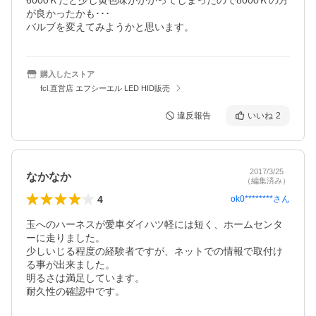
6000Ｋだと少し黄色味がかかってしまったので8000Ｋの方
が良かったかも･･･

バルブを変えてみようかと思います。
購入したストア
fcl.直営店 エフシーエル LED HID販売
違反報告
いいね
2
2017/3/25
なかなか
（編集済み）
4
ok0********
さん
玉へのハーネスが愛車ダイハツ軽には短く、ホームセンタ
ーに走りました。

少しいじる程度の経験者ですが、ネットでの情報で取付け
る事が出来ました。

明るさは満足しています。

耐久性の確認中です。