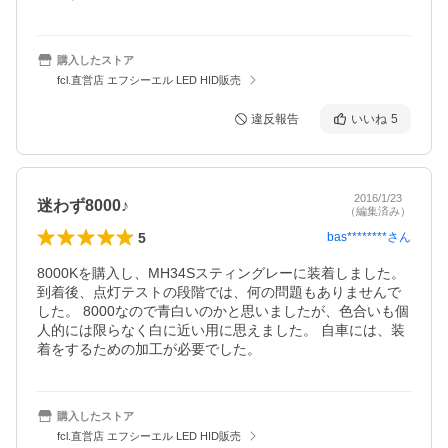
購入したストア
fcl.直営店 エフシーエル LED HID販売
違反報告
いいね
5
2016/1/23
迷わず8000♪
（編集済み）
5
bas********
さん
8000Kを購入し、MH34Sスティングレーに装着しました。 
到着後、点灯テストの段階では、何の問題もありませんで
した。 8000なので青白いのかと思いましたが、色合いも個
人的には限らなく白に近い用に思えました。 自車には、装
着をするための加工が必要でした。
購入したストア
fcl.直営店 エフシーエル LED HID販売