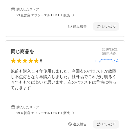
購入したストア
fcl.直営店 エフシーエル LED HID販売
違反報告
いいね
0
2016/12/21
同じ商品を
（編集済み）
5
nrg********
さん
以前も購入し４年使用しました。今回右のバラストが故障
し不点灯となり再購入しました。社外品でこれだけ明るく
４年ももてば良いと思います。左のバラストは予備に持っ
ておきます
購入したストア
fcl.直営店 エフシーエル LED HID販売
違反報告
いいね
0