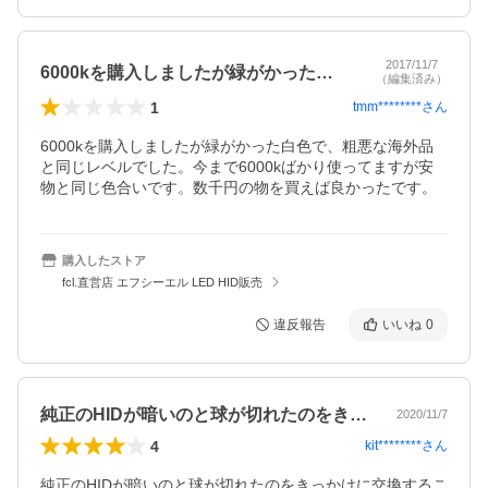
2017/11/7
6000kを購入しましたが緑がかった白…
（編集済み）
1
tmm********
さん
6000kを購入しましたが緑がかった白色で、粗悪な海外品
と同じレベルでした。今まで6000kばかり使ってますが安
物と同じ色合いです。数千円の物を買えば良かったです。
購入したストア
fcl.直営店 エフシーエル LED HID販売
違反報告
いいね
0
純正のHIDが暗いのと球が切れたのをき…
2020/11/7
4
kit********
さん
純正のHIDが暗いのと球が切れたのをきっかけに交換するこ