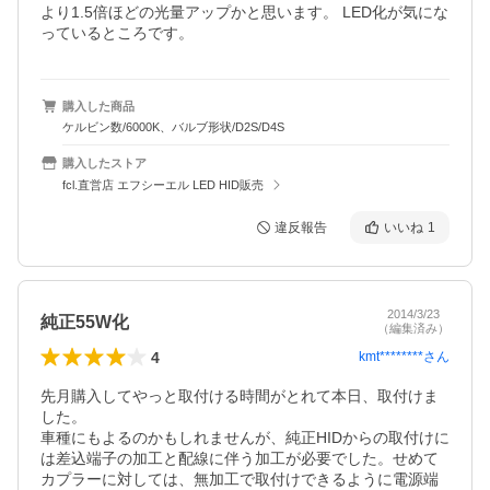
より1.5倍ほどの光量アップかと思います。 LED化が気にな
購入した商品
ケルビン数/6000K、バルブ形状/D2S/D4S
購入したストア
fcl.直営店 エフシーエル LED HID販売
違反報告
いいね
1
2014/3/23
純正55W化
（編集済み）
4
kmt********
さん
先月購入してやっと取付ける時間がとれて本日、取付けま
した。

車種にもよるのかもしれませんが、純正HIDからの取付けに
は差込端子の加工と配線に伴う加工が必要でした。せめて
カプラーに対しては、無加工で取付けできるように電源端