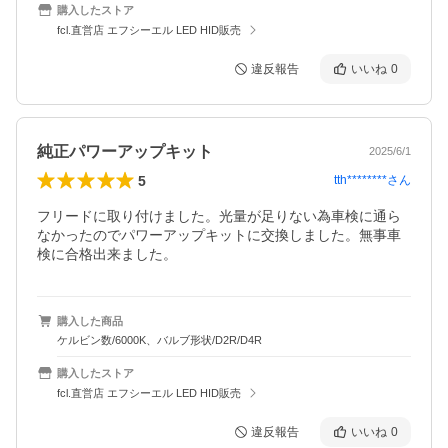
購入したストア
fcl.直営店 エフシーエル LED HID販売
違反報告
いいね
0
純正パワーアップキット
2025/6/1
5
tth********
さん
フリードに取り付けました。光量が足りない為車検に通ら
なかったのでパワーアップキットに交換しました。無事車
検に合格出来ました。
購入した商品
ケルビン数/6000K、バルブ形状/D2R/D4R
購入したストア
fcl.直営店 エフシーエル LED HID販売
違反報告
いいね
0