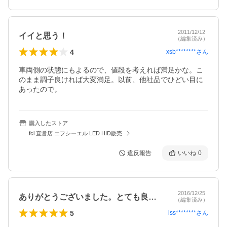
2011/12/12
イイと思う！
（編集済み）
4
xsb********
さん
車両側の状態にもよるので、値段を考えれば満足かな。こ
のまま調子良ければ大変満足。以前、他社品でひどい目に
あったので。
購入したストア
fcl.直営店 エフシーエル LED HID販売
違反報告
いいね
0
2016/12/25
ありがとうございました。とても良い取引…
（編集済み）
5
iss********
さん