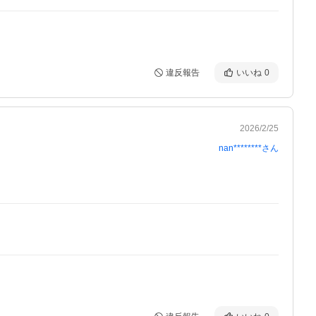
違反報告
いいね
0
2026/2/25
nan********
さん