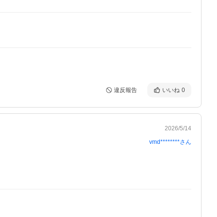
違反報告
いいね
0
2026/5/14
vmd********
さん