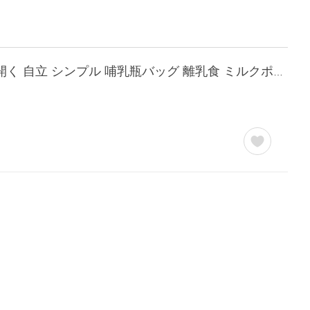
哺乳瓶ポーチ 保冷保温 哺乳瓶入れ 哺乳瓶ケース 持ち運び ミルクグッズ 大容量 大きく開く 自立 シンプル 哺乳瓶バッグ 離乳食 ミルクポーチ おしゃれ