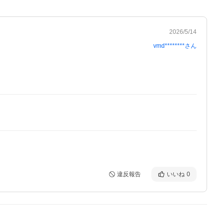
2026/5/14
vmd********
さん
違反報告
いいね
0