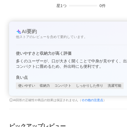
星
1
つ
0
件
AI要約
他ストアのレビューを含めて要約しています。
使いやすさと収納力が高く評価
多くのユーザーが、口が大きく開くことで中身が見やすく、出
コンパクトに畳めるため、外出時にも便利です。
良い点
使いやすい
収納力
コンパクト
しっかりした作り
洗濯可能
AI回答の正確性や商品の効果は保証されません（
その他の注意点
）
ピックアップレビュー