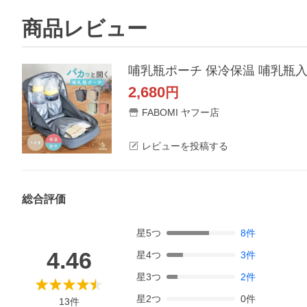
商品レビュー
2,680
円
FABOMI ヤフー店
レビューを投稿する
総合評価
星
5
つ
8
件
4.46
星
4
つ
3
件
星
3
つ
2
件
星
2
つ
0
件
13
件