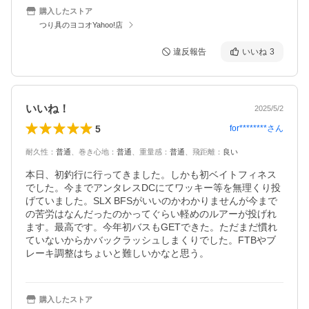
購入したストア
つり具のヨコオYahoo!店
違反報告
いいね
3
いいね！
2025/5/2
5
for********
さん
耐久性
：
普通
、
巻き心地
：
普通
、
重量感
：
普通
、
飛距離
：
良い
本日、初釣行に行ってきました。しかも初ベイトフィネス
でした。今までアンタレスDCにてワッキー等を無理くり投
げていました。SLX BFSがいいのかわかりませんが今まで
の苦労はなんだったのかってぐらい軽めのルアーが投げれ
ます。最高です。今年初バスもGETできた。ただまだ慣れ
ていないからかバックラッシュしまくりでした。FTBやブ
レーキ調整はちょいと難しいかなと思う。
購入したストア