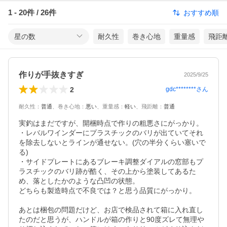
1
-
20
件 /
26
件
おすすめ順
星の数
耐久性
巻き心地
重量感
飛距
作りが手抜きすぎ
2025/9/25
2
gdc********
さん
耐久性
：
普通
、
巻き心地
：
悪い
、
重量感
：
軽い
、
飛距離
：
普通
実釣はまだですが、開梱時点で作りの粗悪さにがっかり。

・レバルワインダーにプラスチックのバリが出ていてそれ
を除去しないとラインが通せない。(穴の半分くらい塞いで
る)

・サイドプレートにあるブレーキ調整ダイアルの窓部もプ
ラスチックのバリ跡が酷く、その上から塗装してあるた
め、落としたかのような凸凹の状態。

どちらも製造時点で不良では？と思う品質にがっかり。

あとは梱包の問題だけど、お店で検品されて箱に入れ直し
たのだと思うが、ハンドルが箱の作りと90度ズレて無理や