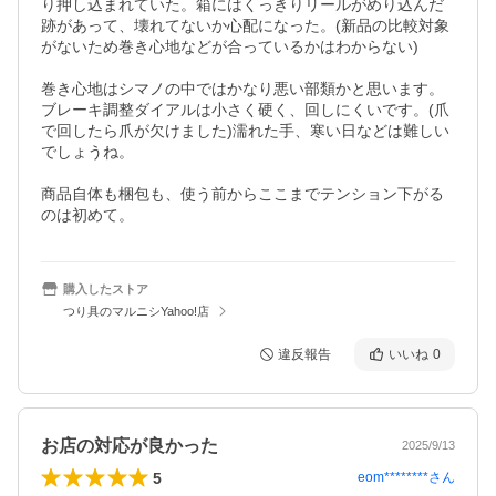
り押し込まれていた。箱にはくっきりリールがめり込んだ
跡があって、壊れてないか心配になった。(新品の比較対象
がないため巻き心地などが合っているかはわからない)

巻き心地はシマノの中ではかなり悪い部類かと思います。

ブレーキ調整ダイアルは小さく硬く、回しにくいです。(爪
で回したら爪が欠けました)濡れた手、寒い日などは難しい
でしょうね。

商品自体も梱包も、使う前からここまでテンション下がる
のは初めて。
購入したストア
つり具のマルニシYahoo!店
違反報告
いいね
0
お店の対応が良かった
2025/9/13
5
eom********
さん