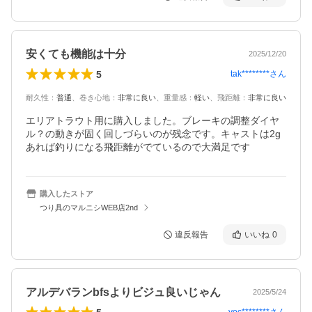
安くても機能は十分
2025/12/20
5
tak********
さん
耐久性
：
普通
、
巻き心地
：
非常に良い
、
重量感
：
軽い
、
飛距離
：
非常に良い
エリアトラウト用に購入しました。ブレーキの調整ダイヤ
ル？の動きが固く回しづらいのが残念です。キャストは2g
あれば釣りになる飛距離がでているので大満足です
購入したストア
つり具のマルニシWEB店2nd
違反報告
いいね
0
アルデバランbfsよりビジュ良いじゃん
2025/5/24