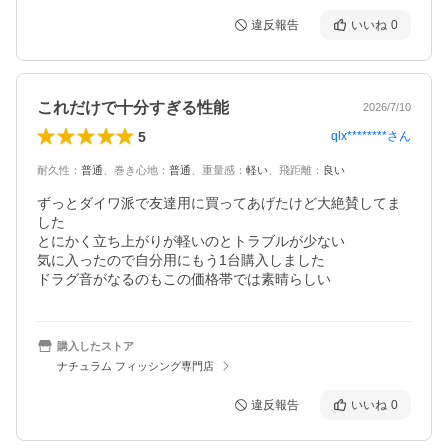
違反報告
いいね
0
これだけで十分すぎる性能
2026/7/10
5
qlx********
さん
耐久性
：
普通
、
巻き心地
：
普通
、
重量感
：
軽い
、
飛距離
：
良い
ずっとダイワ派で友達用に買ってあげたけど大絶賛してま
した

とにかく立ち上がりが軽いのとトラブルが少ない

気に入ったので自分用にもう1台購入しました

ドラグ音がなるのもこの価格帯では素晴らしい
購入したストア
ナチュラム フィッシング専門店
違反報告
いいね
0