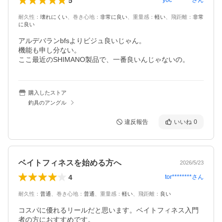
5
yoc********
さん
耐久性
：
壊れにくい
、
巻き心地
：
非常に良い
、
重量感
：
軽い
、
飛距離
：
非常
に良い
アルデバランbfsよりビジュ良いじゃん。

機能も申し分ない。

ここ最近のSHIMANO製品で、一番良いんじゃないの。
購入したストア
釣具のアングル
違反報告
いいね
0
ベイトフィネスを始める方へ
2026/5/23
4
tor********
さん
耐久性
：
普通
、
巻き心地
：
普通
、
重量感
：
軽い
、
飛距離
：
良い
コスパに優れるリールだと思います。ベイトフィネス入門
者の方におすすめです。