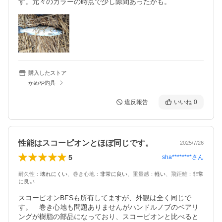
購入したストア
かめや釣具
違反報告
いいね
0
性能はスコーピオンとほぼ同じです。
2025/7/26
5
sha********
さん
耐久性
：
壊れにくい
、
巻き心地
：
非常に良い
、
重量感
：
軽い
、
飛距離
：
非常
に良い
スコーピオンBFSも所有してますが、外観は全く同じで
す。　巻き心地も問題ありませんがハンドルノブのベアリ
ングが樹脂の部品になっており、スコーピオンと比べると