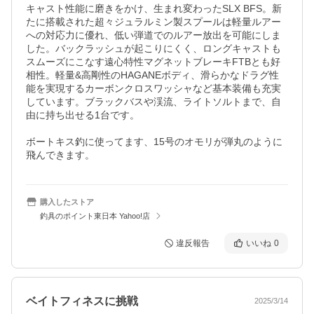
キャスト性能に磨きをかけ、生まれ変わったSLX BFS。新
たに搭載された超々ジュラルミン製スプールは軽量ルアー
への対応力に優れ、低い弾道でのルアー放出を可能にしま
した。バックラッシュが起こりにくく、ロングキャストも
スムーズにこなす遠心特性マグネットブレーキFTBとも好
相性。軽量&高剛性のHAGANEボディ、滑らかなドラグ性
能を実現するカーボンクロスワッシャなど基本装備も充実
しています。ブラックバスや渓流、ライトソルトまで、自
由に持ち出せる1台です。

ボートキス釣に使ってます、15号のオモリが弾丸のように
飛んできます。
購入したストア
釣具のポイント東日本 Yahoo!店
違反報告
いいね
0
ベイトフィネスに挑戦
2025/3/14