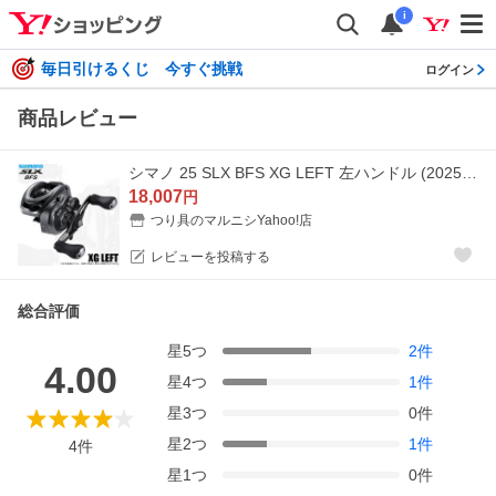
i
毎日引けるくじ 今すぐ挑戦
ログイン
商品レビュー
シマノ 25 SLX BFS XG LEFT 左ハンドル (2025年モデル) ベイトキャスティングリール/ベイトフィネス /(5) 【Σ01】
18,007
円
つり具のマルニシYahoo!店
レビューを投稿する
総合評価
星
5
つ
2
件
4.00
星
4
つ
1
件
星
3
つ
0
件
星
2
つ
1
件
4
件
星
1
つ
0
件