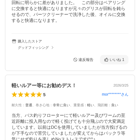
回転に明らかに差がありました。　この部分はベアリング
に交換すると快適になりますが元々のグリスが回転を鈍ら
せるので、パーツクリーナーで洗浄した後、オイルに交換
すると快適になります。
購入したストア
グッドフィッシング
違反報告
いいね
1
軽いルアー等にお勧めデス！
2026/3/25
5
mor********
さん
耐久性
：
普通
、
巻き心地
：
非常に良い
、
重量感
：
軽い
、
飛距離
：
良い
当方、バス釣りフローターにて軽いルアー及びワームの至
近距離に投入用なので軽く投げても十分飛ぶので大変満足
しています。以前はDCを使用していましたが当方投げるの
が下手なので苦労していましたが変えてからはバックラ等
気にせず釣りを楽しめNoストレスです(^^♪