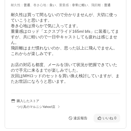
耐久性
：
普通
、
巻き心地
：
良い
、
重量感
：
非常に軽い
、
飛距離
：
普通
耐久性は買って間もないので分かりませんが、大切に使っ
ていこうと思います。

巻き心地は滑らかで気に入ってます。

重量感はロッド「エクスプライド165ml bfs」に装着してま
すが、共に軽いので一日中キャストしても疲れは感じませ
ん。

飛距離はまだ慣れないのか、思った以上に飛んでません。

これからが楽しみです。

お店の対応も都度、メールを頂いて状況が把握できていた
ので手元に来るまでが楽しみでした。

次回はMHロッドのセットを買い換え検討していますが、ま
たお世話になろうと思います。
購入したストア
つり具のマルニシYahoo!店
違反報告
いいね
0