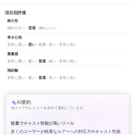
項目別評価
耐久性
壊れやすい
普通
壊れにくい
巻き心地
非常に悪い
悪い
普通
良い
非常に良い
重量感
非常に重い
重い
普通
軽い
非常に軽い
飛距離
非常に悪い
悪い
普通
良い
非常に良い
AI要約
他ストアのレビューを含めて要約しています。
軽量でキャスト性能が高いリール
多くのユーザーが軽量なルアーへの対応力やキャスト性能