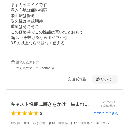
まずカッコイイです

巻き心地は価格相応

飛距離は普通

耐久性は今後期待

重量はそこそこ

この価格帯でこの性能は買いだとおもう

3g以下を投げるならダイワかな

3.5ｇ以上なら問題なく使える
購入したストア
つり具のマルニシYahoo!店
違反報告
いいね
0
2025/8/3
キャスト性能に磨きをかけ、生まれ変わっ…
（編集済み）
5
mss********
さん
耐久性
：
普通
、
巻き心地
：
普通
、
重量感
：
軽い
、
飛距離
：
非常に良い