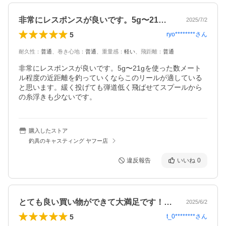
非常にレスポンスが良いです。5g〜21…
2025/7/2
5
ryo********
さん
耐久性
：
普通
、
巻き心地
：
普通
、
重量感
：
軽い
、
飛距離
：
普通
非常にレスポンスが良いです。5g〜21gを使った数メート
ル程度の近距離を釣っていくならこのリールが適している
と思います。緩く投げても弾道低く飛ばせてスプールから
の糸浮きも少ないです。
購入したストア
釣具のキャスティング ヤフー店
違反報告
いいね
0
とても良い買い物ができて大満足です！商…
2025/6/2
5
t_0********
さん