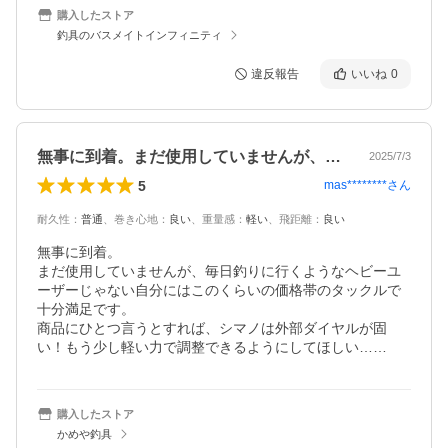
購入したストア
釣具のバスメイトインフィニティ
違反報告
いいね
0
無事に到着。まだ使用していませんが、毎…
2025/7/3
5
mas********
さん
耐久性
：
普通
、
巻き心地
：
良い
、
重量感
：
軽い
、
飛距離
：
良い
無事に到着。

まだ使用していませんが、毎日釣りに行くようなヘビーユ
ーザーじゃない自分にはこのくらいの価格帯のタックルで
十分満足です。

商品にひとつ言うとすれば、シマノは外部ダイヤルが固
い！もう少し軽い力で調整できるようにしてほしい……
購入したストア
かめや釣具