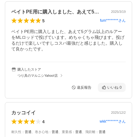
ベイトPE用に購入しました、あえて5グ…
2025/3/19
5
fum********
さん
ベイトPE用に購入しました、あえて5グラム以上のルアー
をMLロッドで投げています。めちゃくちゃ飛びます。投げ
るだけで楽しいですしコスパ最強だと感じました。購入し
て良かったです。
購入したストア
つり具のマルニシYahoo!店
違反報告
いいね
0
カッコイイ
2025/12/2
4
wkk********
さん
耐久性
：
普通
、
巻き心地
：
普通
、
重量感
：
普通
、
飛距離
：
普通