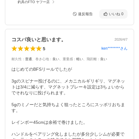
釣具のFTO ヤフー店
違反報告
いいね
0
コスパ良いと思います。
2026/4/7
5
ken********
さん
耐久性
：
普通
、
巻き心地
：
良い
、
重量感
：
軽い
、
飛距離
：
良い
はじめてのBFSリールでしたが

3gのスピナー投げるのに、メカニカルギリギリ、マグネッ
トは3/4に減らす、マグネットブレーキ設定は3ちょいから

でそれなりに投げられます。

5gのミノーだと気持ちよく狙ったところにスッポリおちま
す。

レインボー45cmは余裕で巻けました。

ハンドルをベアリング化しましたが多分少しシムが必要で