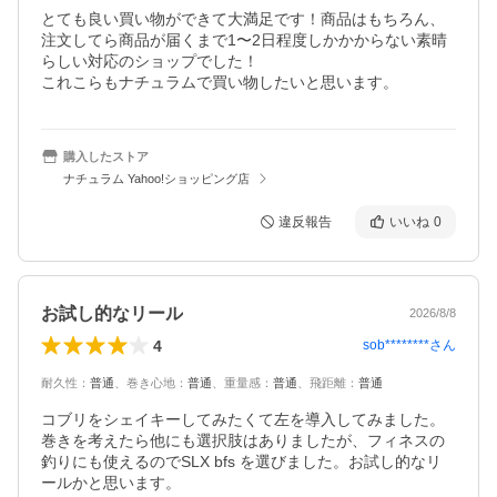
とても良い買い物ができて大満足です！商品はもちろん、
注文してら商品が届くまで1〜2日程度しかかからない素晴
らしい対応のショップでした！

これこらもナチュラムで買い物したいと思います。
購入したストア
ナチュラム Yahoo!ショッピング店
違反報告
いいね
0
お試し的なリール
2026/8/8
4
sob********
さん
耐久性
：
普通
、
巻き心地
：
普通
、
重量感
：
普通
、
飛距離
：
普通
コブリをシェイキーしてみたくて左を導入してみました。

巻きを考えたら他にも選択肢はありましたが、フィネスの
釣りにも使えるのでSLX bfs を選びました。お試し的なリ
ールかと思います。