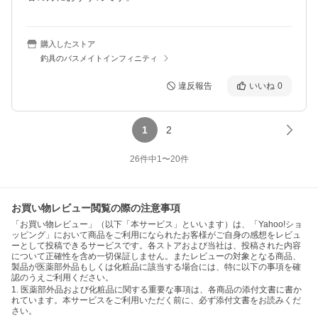
購入したストア
釣具のバスメイトインフィニティ
違反報告
いいね
0
1
2
26
件中
1
〜
20
件
お買い物レビュー閲覧の際の注意事項
「お買い物レビュー」（以下「本サービス」といいます）は、「Yahoo!ショ
ッピング」において商品をご利用になられたお客様がご自身の感想をレビュ
ーとして投稿できるサービスです。各ストアおよび当社は、投稿された内容
について正確性を含め一切保証しません。またレビューの対象となる商品、
製品が医薬部外品もしくは化粧品に該当する場合には、特に以下の事項を確
認のうえご利用ください。
1. 医薬部外品および化粧品に関する重要な事項は、各商品の添付文書に書か
れています。本サービスをご利用いただく前に、必ず添付文書をお読みくだ
さい。