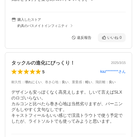
購入したストア
釣具のバスメイトインフィニティ
違反報告
いいね
0
タックルの進化にびっくり！
2025/3/15
5
kaz********
さん
耐久性
：
壊れにくい
、
巻き心地
：
良い
、
重量感
：
軽い
、
飛距離
：
良い
デザインも安っぽくなく高見えします。しいて言えばSLX
のロゴいらない。

カルコンと比べたら巻き心地は当然劣りますが、パーニン
グもしやすく文句なしです。

キャストフィールもいい感じで渓流トラウトで使う予定で
したが、ライトソルトでも使ってみようと思います。