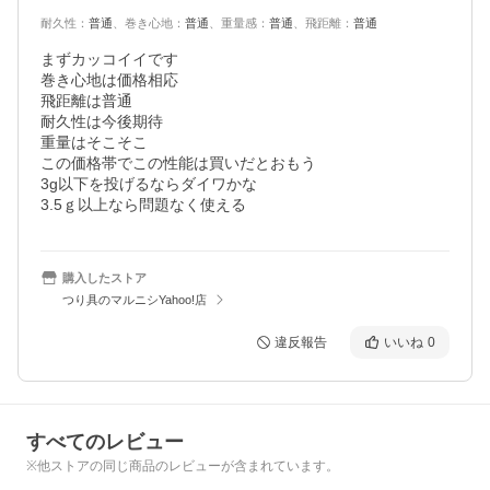
耐久性
：
普通
、
巻き心地
：
普通
、
重量感
：
普通
、
飛距離
：
普通
まずカッコイイです

巻き心地は価格相応

飛距離は普通

耐久性は今後期待

重量はそこそこ

この価格帯でこの性能は買いだとおもう

3g以下を投げるならダイワかな

3.5ｇ以上なら問題なく使える
購入したストア
つり具のマルニシYahoo!店
違反報告
いいね
0
すべてのレビュー
※他ストアの同じ商品のレビューが含まれています。