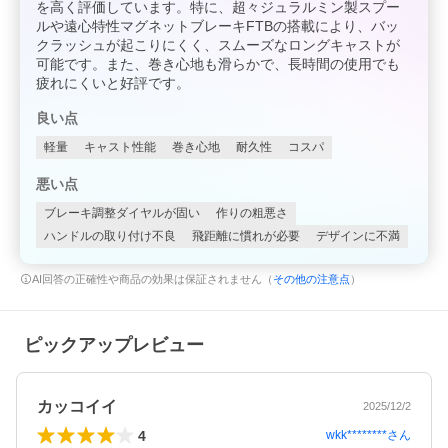
を高く評価しています。特に、超々ジュラルミン製スプー
ルや遠心特性マグネットブレーキFTBの搭載により、バッ
クラッシュが起こりにくく、スムーズなロングキャストが
可能です。また、巻き心地も滑らかで、長時間の使用でも
疲れにくいと好評です。
良い点
軽量
キャスト性能
巻き心地
耐久性
コスパ
悪い点
ブレーキ調整ダイヤルが固い
作りの粗悪さ
ハンドルの取り付け不良
飛距離に慣れが必要
デザインに不満
AI回答の正確性や商品の効果は保証されません（
その他の注意点
）
ピックアップレビュー
カッコイイ
2025/12/2
4
wkk********
さん