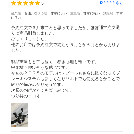
5
t2t********
さん
耐久性
：
普通
、
巻き心地
：
非常に良い
、
重量感
：
非常に軽い
、
飛距離
：
非常
に良い
予約注文で３月末ごろと思ってましたが、ほぼ通常注文通
りに商品到着しました。

びっくりしました。

他のお店では予約注文で納期が５月とか６月とかもありま
した。

製品重量もとても軽く、巻き心地も軽いです。

飛距離も伸びそうな感じです。

今回の２０２５のモデルはスプールもさらに軽くなってブ
レーキシステムも新しくなりソルトでも使えるとかことで
釣りの幅が広がりそうです。

次回の釣行がとても楽しみです。

つり具のヨコオ