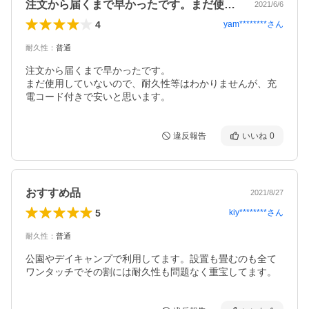
注文から届くまで早かったです。まだ使用…
2021/6/6
4
yam********
さん
耐久性
：
普通
注文から届くまで早かったです。

まだ使用していないので、耐久性等はわかりませんが、充
電コード付きで安いと思います。
違反報告
いいね
0
おすすめ品
2021/8/27
5
kiy********
さん
耐久性
：
普通
公園やデイキャンプで利用してます。設置も畳むのも全て
ワンタッチでその割には耐久性も問題なく重宝してます。