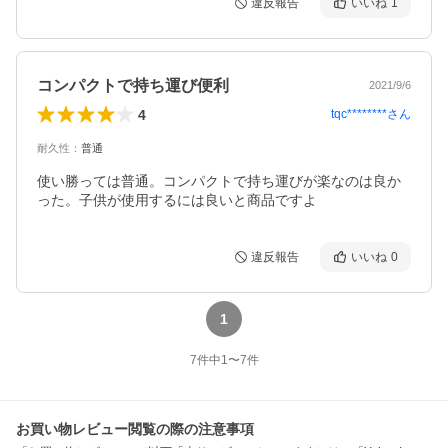
違反報告
いいね
1
コンパクトで持ち運び便利
2021/9/6
4
tqc********
さん
耐久性
：
普通
使い勝っては普通。コンパクトで持ち運びが楽なのは良か
った。子供が使用するには良いと商品ですよ
違反報告
いいね
0
1
7
件中
1
〜
7
件
お買い物レビュー閲覧の際の注意事項