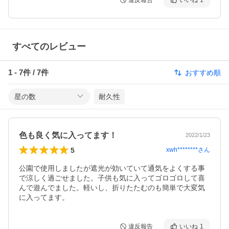
違反報告
いいね
1
すべてのレビュー
1
-
7
件 /
7
件
おすすめ順
星の数
耐久性
色も良く気に入ってます！
2022/1/23
5
xwh********
さん
公園で使用しましたが遮光が効いていて通気をよくする事
で涼しく過ごせました。子供も気に入ってゴロゴロして喜
んで遊んでました。軽いし、折りたたむのも簡単で大変気
に入ってます。
違反報告
いいね
1