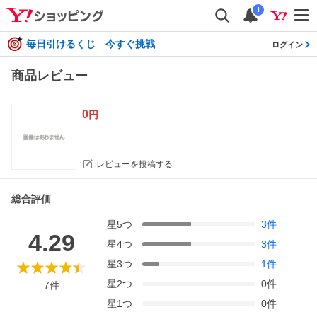
i
毎日引けるくじ 今すぐ挑戦
ログイン
商品レビュー
0
円
レビューを投稿する
総合評価
星
5
つ
3
件
4.29
星
4
つ
3
件
星
3
つ
1
件
星
2
つ
0
件
7
件
星
1
つ
0
件