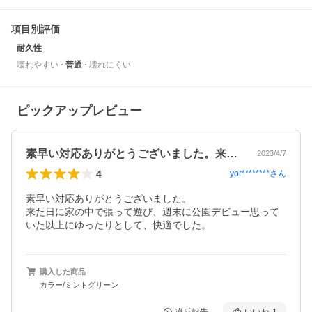
項目別評価
耐久性
壊れやすい
普通
壊れにくい
ピックアップレビュー
素早い対応ありがとうございました。来た…
2023/4/7
4
yor********
さん
素早い対応ありがとうございました。

来た日に家の中で張って遊び、週末に公園デビュー思って
いた以上にゆったりとして、快適でした。
購入した商品
カラー/ミントグリーン