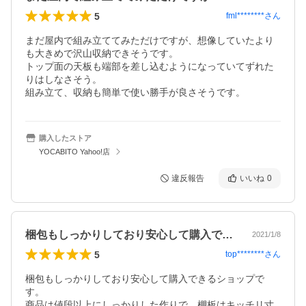
5
fml********
さん
まだ屋内で組み立ててみただけですが、想像していたより
も大きめで沢山収納できそうです。

トップ面の天板も端部を差し込むようになっていてずれた
りはしなさそう。

組み立て、収納も簡単で使い勝手が良さそうです。
購入したストア
YOCABITO Yahoo!店
違反報告
いいね
0
梱包もしっかりしており安心して購入でき…
2021/1/8
5
top********
さん
梱包もしっかりしており安心して購入できるショップで
す。

商品は値段以上にしっかりした作りで、棚板はキッチリ寸