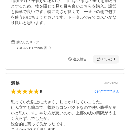
1歳9ヶ月の子供がいるので、目にはいるもの全てを触ろう
とするため、物を隠せて見た目も良いこちらを購入。設営
も簡単で良いです。特に高さが良くて、一番上の棚で包丁
を使うのにちょうど良いです。トータルでみてコスパかな
り良いと思います。
購入したストア
YOCABITO Yahoo!店
違反報告
いいね
1
満足
2025/12/28
5
den********
さん
思っていた以上に大きく、しっかりしていました。

組み立ても簡単で、収納もコンパクトなので使い勝手が良
いと思います。やり方が悪いのか、上部の板の四隅がうま
く入らず…でしたが。

総合的に買って良かったです。

これから沢山活用します。