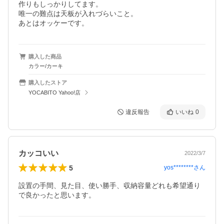
作りもしっかりしてます。

唯一の難点は天板が入れづらいこと。

あとはオッケーです。
購入した商品
カラー/カーキ
購入したストア
YOCABITO Yahoo!店
違反報告
いいね
0
カッコいい
2022/3/7
5
yos********
さん
設置の手間、見た目、使い勝手、収納容量どれも希望通り
で良かったと思います。