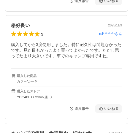
違反報告
いいね
0
格好良い
2025/11/9
5
rsl********
さん
購入してから3度使用しました。特に耐久性は問題なかった
です。見た目もかっこよく買ってよかったです。ただし思
ってたより大きいです。車でのキャンプ専用ですね。
購入した商品
カラー/カーキ
購入したストア
YOCABITO Yahoo!店
違反報告
いいね
0