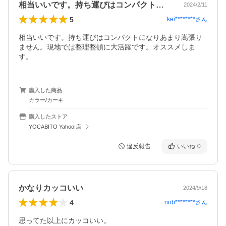
相当いいです。持ち運びはコンパクトにな…
2024/2/11
5
kei********
さん
相当いいです。持ち運びはコンパクトになりあまり嵩張り
ません。現地では整理整頓に大活躍です。オススメしま
す。
購入した商品
カラー/カーキ
購入したストア
YOCABITO Yahoo!店
違反報告
いいね
0
かなりカッコいい
2024/9/18
4
nob********
さん
思ってた以上にカッコいい。
