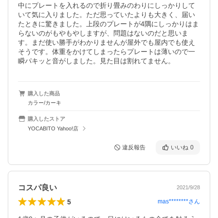
中にプレートを入れるので折り畳みのわりにしっかりして
いて気に入りました。ただ思っていたよりも大きく、届い
たときに驚きました。上段のプレートが4隅にしっかりはま
らないのがもやもやしますが、問題はないのだと思いま
す。まだ使い勝手がわかりませんが屋外でも屋内でも使え
そうです。体重をかけてしまったらプレートは薄いので一
瞬パキッと音がしました。見た目は割れてません。
購入した商品
カラー/カーキ
購入したストア
YOCABITO Yahoo!店
違反報告
いいね
0
コスパ良い
2021/9/28
5
mas********
さん