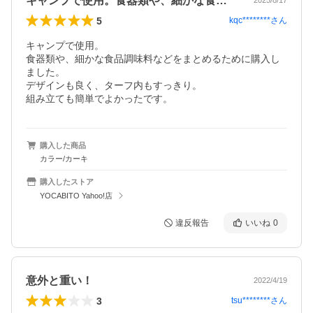
キャンプで使用。食器類や、細かな食品調…
2025/8/17
5
kqc********
さん
キャンプで使用。

食器類や、細かな食品調味料などをまとめるために購入し
ました。

デザインも良く、ターフ内もすっきり。

組み立ても簡単でよかったです。
購入した商品
カラー/カーキ
購入したストア
YOCABITO Yahoo!店
違反報告
いいね
0
意外と重い！
2022/4/19
3
tsu********
さん