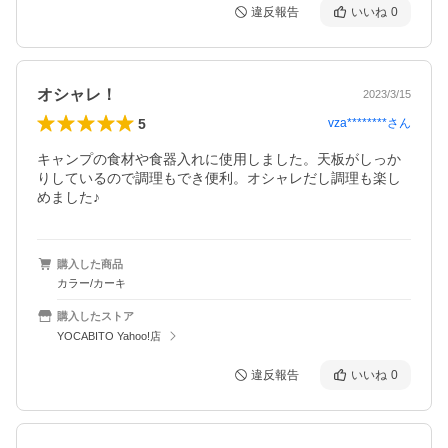
違反報告
いいね
0
オシャレ！
2023/3/15
5
vza********
さん
キャンプの食材や食器入れに使用しました。天板がしっか
りしているので調理もでき便利。オシャレだし調理も楽し
めました♪
購入した商品
カラー/カーキ
購入したストア
YOCABITO Yahoo!店
違反報告
いいね
0