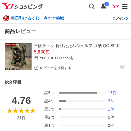
i
毎日引けるくじ 今すぐ挑戦
ログイン
商品レビュー
三段ラック 折りたたみシェルフ 収納 QC-SF KH カーキ クイックキャンプ 送料無料 QCOTHER QC-MT50 キャンプ アウトドア
5,830
円
YOCABITO Yahoo!店
レビューを投稿する
総合評価
星
5
つ
17
件
4.76
星
4
つ
3
件
星
3
つ
1
件
星
2
つ
0
件
21
件
星
1
つ
0
件