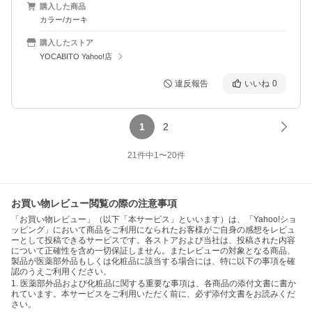
購入した商品
カラー/カーキ
購入したストア
YOCABITO Yahoo!店
違反報告
いいね
0
1
2
21
件中
1
〜
20
件
お買い物レビュー閲覧の際の注意事項
「お買い物レビュー」（以下「本サービス」といいます）は、「Yahoo!ショ
ッピング」において商品をご利用になられたお客様がご自身の感想をレビュ
ーとして投稿できるサービスです。各ストアおよび当社は、投稿された内容
について正確性を含め一切保証しません。またレビューの対象となる商品、
製品が医薬部外品もしくは化粧品に該当する場合には、特に以下の事項を確
認のうえご利用ください。
1. 医薬部外品および化粧品に関する重要な事項は、各商品の添付文書に書か
れています。本サービスをご利用いただく前に、必ず添付文書をお読みくだ
さい。