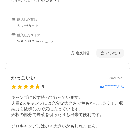
購入した商品
カラー/カーキ
購入したストア
YOCABITO Yahoo!店
違反報告
いいね
0
かっこいい
2021/3/21
5
jaw********
さん
キャンプに必ず持って行っています。

夫婦2人キャンプには充分な大きさで色もかっこ良くて、収
納力も抜群なので気に入っています。

天板の部分で野菜を切ったりも出来て便利です。

ソロキャンプには少々大きいかもしれません。