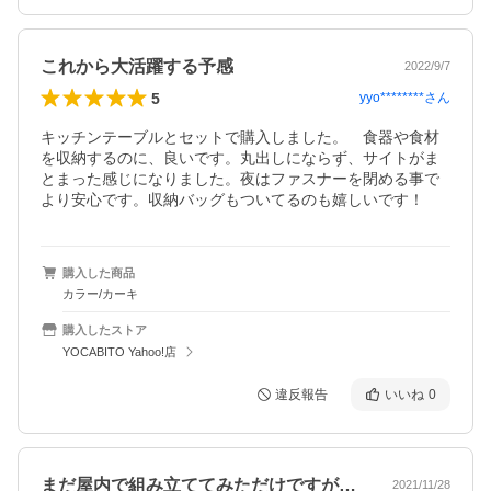
これから大活躍する予感
2022/9/7
5
yyo********
さん
キッチンテーブルとセットで購入しました。　食器や食材
を収納するのに、良いです。丸出しにならず、サイトがま
とまった感じになりました。夜はファスナーを閉める事で
より安心です。収納バッグもついてるのも嬉しいです！
購入した商品
カラー/カーキ
購入したストア
YOCABITO Yahoo!店
違反報告
いいね
0
まだ屋内で組み立ててみただけですが、想…
2021/11/28