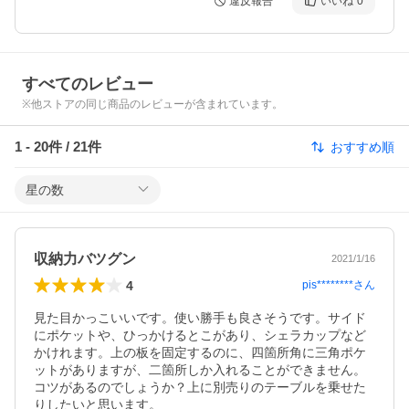
違反報告
いいね
0
すべてのレビュー
※他ストアの同じ商品のレビューが含まれています。
1
-
20
件 /
21
件
おすすめ順
星の数
収納力バツグン
2021/1/16
4
pis********
さん
見た目かっこいいです。使い勝手も良さそうです。サイド
にポケットや、ひっかけるとこがあり、シェラカップなど
かけれます。上の板を固定するのに、四箇所角に三角ポケ
ットがありますが、二箇所しか入れることができません。
コツがあるのでしょうか？上に別売りのテーブルを乗せた
りしたいと思います。
