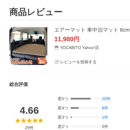
商品レビュー
11,980
円
YOCABITO Yahoo!店
レビューを投稿する
総合評価
星
5
つ
20
件
4.66
星
4
つ
8
件
星
3
つ
1
件
星
2
つ
0
件
29
件