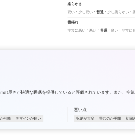
柔らかさ
硬い
少し硬い
普通
少し柔らかい
横揺れ
非常に悪い
悪い
普通
良い
非常に
cmの厚さが快適な睡眠を提供していると評価されています。また、空
悪い点
が可能
デザインが良い
収納が大変
畳むのが手間
初回