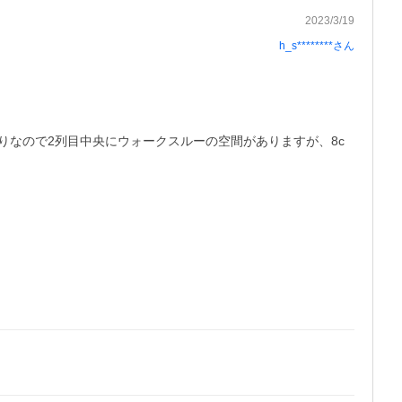
2023/3/19
h_s********
さん
りなので2列目中央にウォークスルーの空間がありますが、8c