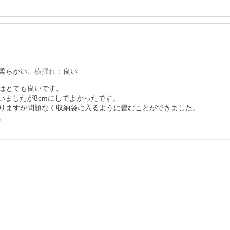
柔らかい
、
横揺れ
：
良い
はとても良いです。

ましたが8cmにしてよかったです。

りますが問題なく収納袋に入るように畳むことができました。

。