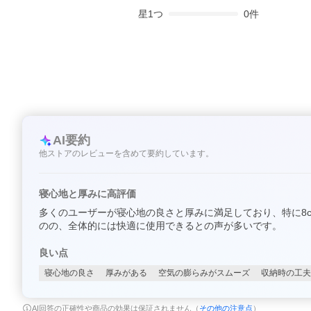
星
1
つ
0
件
AI要約
他ストアのレビューを含めて要約しています。
寝心地と厚みに高評価
多くのユーザーが寝心地の良さと厚みに満足しており、特に8
のの、全体的には快適に使用できるとの声が多いです。
良い点
寝心地の良さ
厚みがある
空気の膨らみがスムーズ
収納時の工夫
AI回答の正確性や商品の効果は保証されません（
その他の注意点
）