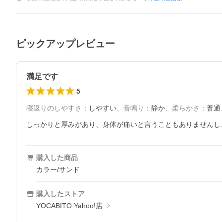
ピックアップレビュー
満足です
5
寝返りのしやすさ
：
しやすい
、
音鳴り
：
静か
、
柔らかさ
：
普通
しっかりと厚みがあり、身体が痛いと言うこともありませんし
購入した商品
カラー/サンド
購入したストア
YOCABITO Yahoo!店