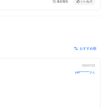
違反報告
いいね
0
おすすめ順
2024/7/15
ya8********
さん