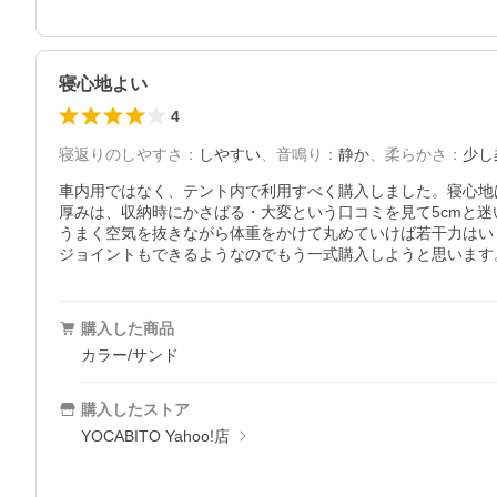
寝心地よい
4
寝返りのしやすさ
：
しやすい
、
音鳴り
：
静か
、
柔らかさ
：
少し
車内用ではなく、テント内で利用すべく購入しました。寝心地
厚みは、収納時にかさばる・大変という口コミを見て5cmと迷い
うまく空気を抜きながら体重をかけて丸めていけば若干力はい
ジョイントもできるようなのでもう一式購入しようと思います
購入した商品
カラー/サンド
購入したストア
YOCABITO Yahoo!店