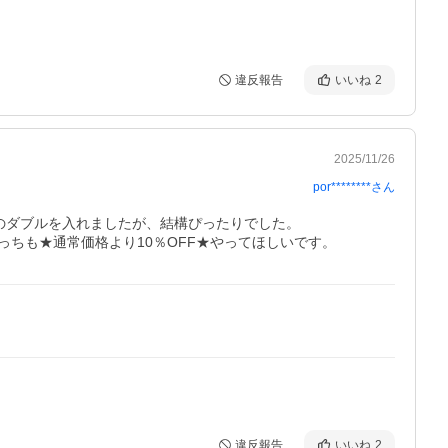
違反報告
いいね
2
2025/11/26
por********
さん
のダブルを入れましたが、結構ぴったりでした。

ちも★通常価格より10％OFF★やってほしいです。
違反報告
いいね
2