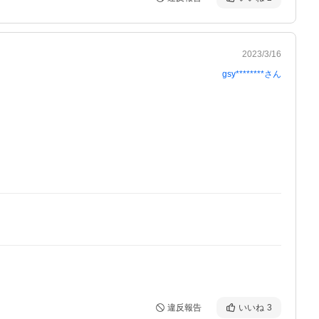
2023/3/16
gsy********
さん
違反報告
いいね
3