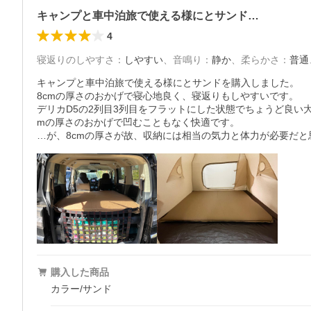
キャンプと車中泊旅で使える様にとサンド…
4
寝返りのしやすさ
：
しやすい
、
音鳴り
：
静か
、
柔らかさ
：
普通
キャンプと車中泊旅で使える様にとサンドを購入しました。

8cmの厚さのおかげで寝心地良く、寝返りもしやすいです。

デリカD5の2列目3列目をフラットにした状態でちょうど良い
mの厚さのおかげで凹むこともなく快適です。

…が、8cmの厚さが故、収納には相当の気力と体力が必要だと
購入した商品
カラー/サンド