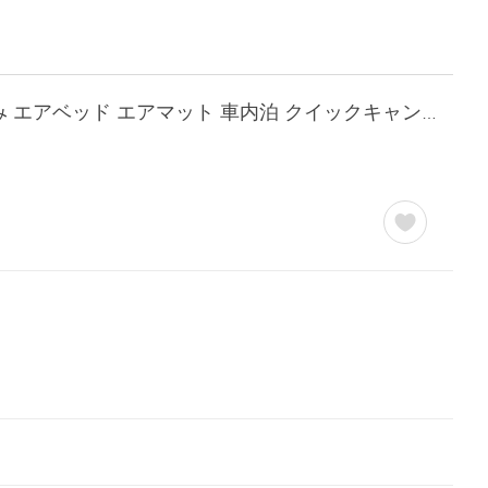
エアーマット 車中泊マット 8cm ダブル 2人 3人 サンド キャンプ アウトドア 旅行 夏休み エアベッド エアマット 車内泊 クイックキャンプ [180日保証]