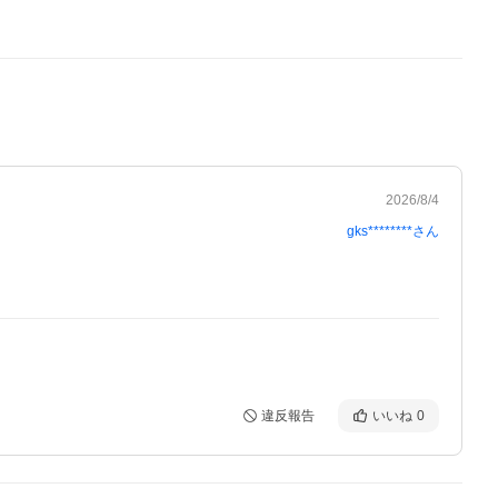
2026/8/4
gks********
さん
違反報告
いいね
0