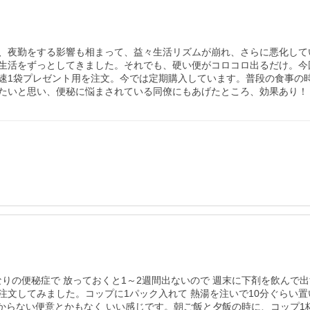
、夜勤をする影響も相まって、益々生活リズムが崩れ、さらに悪化して
生活をずっとしてきました。それでも、硬い便がコロコロ出るだけ。今
速1袋プレゼント用を注文。今では定期購入しています。普段の食事の
たいと思い、便秘に悩まされている同僚にもあげたところ、効果あり！
なりの便秘症で 放っておくと1～2週間出ないので 週末に下剤を飲ん
文してみました。コップに1パック入れて 熱湯を注いで10分ぐらい置
分からない便意とかもなく いい感じです。朝ご飯と夕飯の時に、コップ1