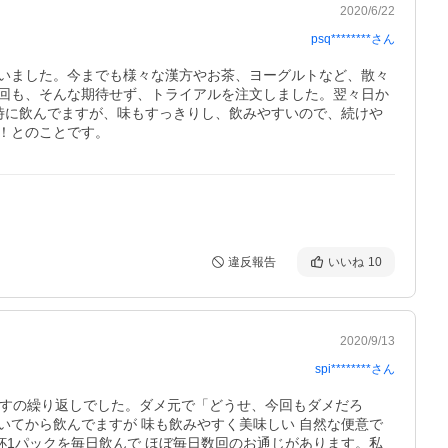
2020/6/22
psq********
さん
いました。今までも様々な漢方やお茶、ヨーグルトなど、散々
回も、そんな期待せず、トライアルを注文しました。翌々日か
時に飲んでますが、味もすっきりし、飲みやすいので、続けや
！とのことです。
違反報告
いいね
10
2020/9/13
spi********
さん
で出すの繰り返しでした。ダメ元で「どうせ、今回もダメだろ
いてから飲んでますが 味も飲みやすく美味しい 自然な便意で
杯1パックを毎日飲んで ほぼ毎日数回のお通じがあります。私