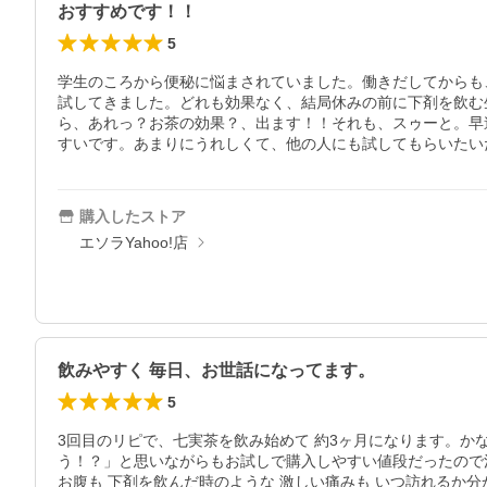
おすすめです！！
5
学生のころから便秘に悩まされていました。働きだしてからも
試してきました。どれも効果なく、結局休みの前に下剤を飲む
ら、あれっ？お茶の効果？、出ます！！それも、スゥーと。早
すいです。あまりにうれしくて、他の人にも試してもらいたい
購入したストア
エソラYahoo!店
飲みやすく 毎日、お世話になってます。
5
3回目のリピで、七実茶を飲み始めて 約3ヶ月になります。か
う！？」と思いながらもお試しで購入しやすい値段だったので注
お腹も 下剤を飲んだ時のような 激しい痛みも いつ訪れるか