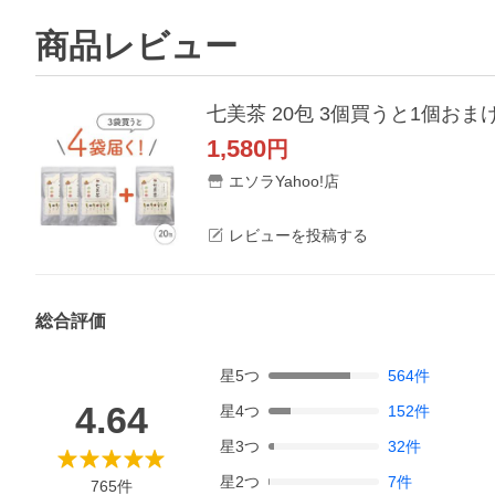
商品レビュー
七美茶 20包 3個買うと1個おま
1,580
円
エソラYahoo!店
レビューを投稿する
総合評価
星
5
つ
564
件
4.64
星
4
つ
152
件
星
3
つ
32
件
星
2
つ
7
件
765
件