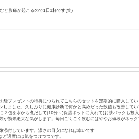
と腹痛が起こるので1日1杯です(笑)

１袋プレゼントの特典につられてこちらのセットを定期的に購入してい
ンしました。久しぶりに健康診断で何かと高めだった数値も改善してい
２包を水から煮だして(10分～)保温ポットに入れて(お茶パックも投
方が効果絶大な気がします。毎日ごくごく飲むにはややお値段がネック
像添付しています。濃さの目安になれば幸いです

など適度には気をつけつつです。