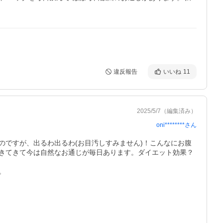
違反報告
いいね
11
2025/5/7
（編集済み）
oni********
さん
ですが、出るわ出るわ(お目汚しすみません)！こんなにお腹
きてきて今は自然なお通じが毎日あります。ダイエット効果？
。