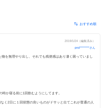
おすすめ順
2019/1/24
（編集済み）
pnd********
さん
た物を無理やり出し、それでも残便感はあり凄く困っていまし
の時か寝る前に1回飲むようにしてます。

切なく2日に１回状態の良いものがドサッと出てこれが普通の人