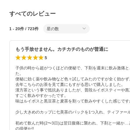
すべてのレビュー
1
-
20
件 /
723
件
星の数
もう手放せません。カチカチのものが普通に
5
子供の時から超がつくほどの便秘で、下剤を週末に飲み激痛と
た。

便秘に効く薬や飲み物など色々試してみたのですが全く効かず。
去年こちらのお茶を見て藁にもすがる思いで購入しました。

漢方茶という事で抵抗ありましたが、普段ルイボスティーや黒
すごく飲みやすかったです。

味はルイボスと黒豆茶と麦茶を割って飲みやすくした感じですか
少し大きめのカップに七美茶のパックを1つ入れ、ティファール
初めて飲んだ時(2〜3日)は翌日腹痛に襲われ、下剤と一緒か
の排便か!!
