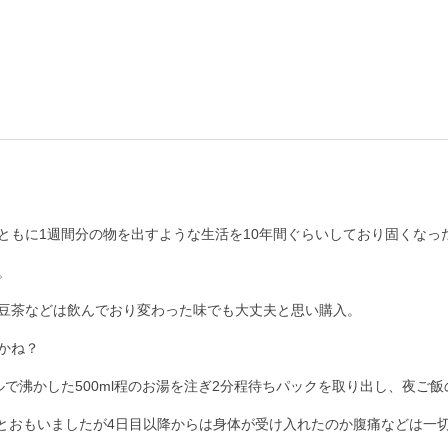
ともに1週間分の物を出すような生活を10年間ぐらいしており固くなっ


豆茶などは飲んでおり変わった味でも大丈夫と思い購入。

ね？

で沸かした500ml程のお湯を注ぎ2分程待ちパックを取り出し、夜ご飯
…とおもいましたが4日目以降からは身体が受け入れたのか腹痛などは一