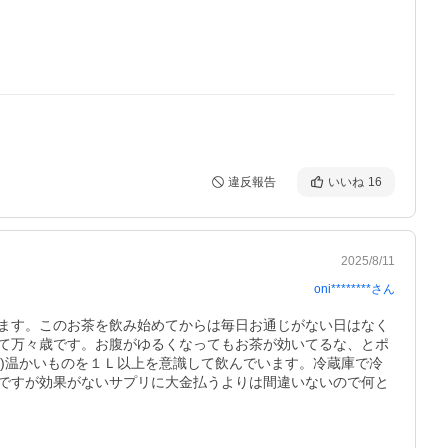
違反報告
いいね
16
2025/8/11
oni********
さん
ます。このお茶を飲み始めてからは毎日お通じがない日はなく
て万々歳です。お腹がゆるくなってもお茶が効いてるな、とポ
入)温かいものを１Ｌ以上を意識して飲んでいます。冷蔵庫で冷
ですが効果がないサプリに大金払うよりは間違いないので何と