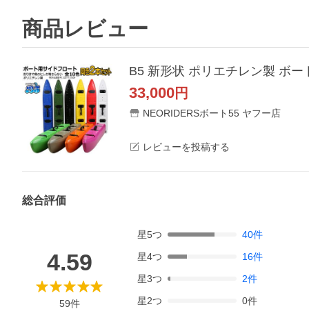
商品レビュー
B5 新形状 ポリエチレン製 ボ
33,000
円
NEORIDERSボート55 ヤフー店
レビューを投稿する
総合評価
星
5
つ
40
件
4.59
星
4
つ
16
件
星
3
つ
2
件
星
2
つ
0
件
59
件