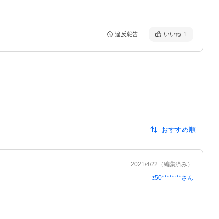
違反報告
いいね
1
おすすめ順
2021/4/22
（編集済み）
z50********
さん