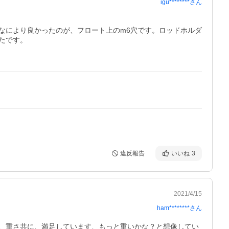
igu********
さん
なにより良かったのが、フロート上のm6穴です。ロッドホルダ
です。

違反報告
いいね
3
2021/4/15
ham********
さん
、重さ共に、満足しています、もっと重いかな？と想像してい