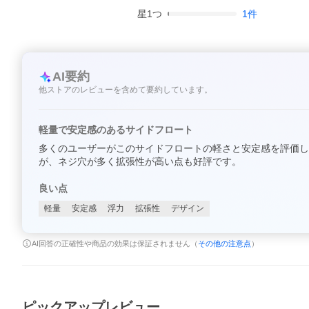
星
1
つ
1
件
AI要約
他ストアのレビューを含めて要約しています。
軽量で安定感のあるサイドフロート
多くのユーザーがこのサイドフロートの軽さと安定感を評価し
が、ネジ穴が多く拡張性が高い点も好評です。
良い点
軽量
安定感
浮力
拡張性
デザイン
AI回答の正確性や商品の効果は保証されません（
その他の注意点
）
ピックアップレビュー