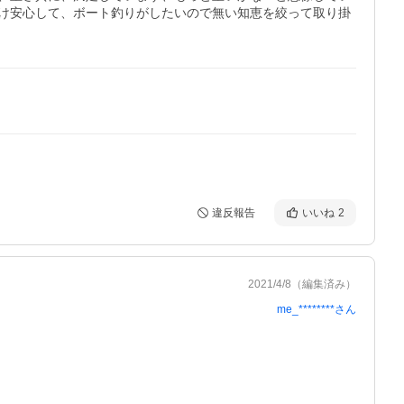
け安心して、ボート釣りがしたいので無い知恵を絞って取り掛
違反報告
いいね
2
2021/4/8
（編集済み）
me_********
さん