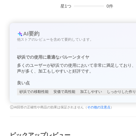
星
1
つ
0
件
AI要約
他ストアのレビューを含めて要約しています。
砂浜での使用に最適なバルーンタイヤ
多くのユーザーが砂浜での使用において非常に満足しており、
声が多く、加工もしやすいと好評です。
良い点
砂浜での移動性能
安価で高性能
加工しやすい
しっかりした作り
AI回答の正確性や商品の効果は保証されません（
その他の注意点
）
ピックアップレビュー