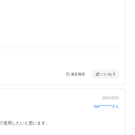
違反報告
いいね
0
2021/5/22
kya********
さん
て使用したいと思います。