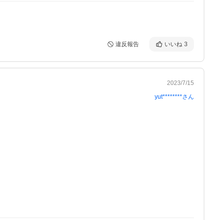
違反報告
いいね
3
2023/7/15
yut********
さん