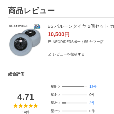
商品レビュー
B5 バルーンタイヤ 2個セット
10,500
円
NEORIDERSボート55 ヤフー店
レビューを投稿する
総合評価
星
5
つ
12
件
4.71
星
4
つ
0
件
星
3
つ
2
件
星
2
つ
0
件
14
件