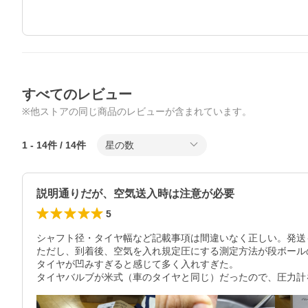
すべてのレビュー
※他ストアの同じ商品のレビューが含まれています。
1
-
14
件 /
14
件
星の数
説明通りだが、空気送入時は注意が必要
5
シャフト径・タイヤ幅など記載事項は間違いなく正しい。発送も
ただし、到着後、空気を入れ規定圧にする測定方法が段ボール
タイヤが凹みすぎると感じて多く入れすぎた。

タイヤバルブが米式（車のタイヤと同じ）だったので、圧力計