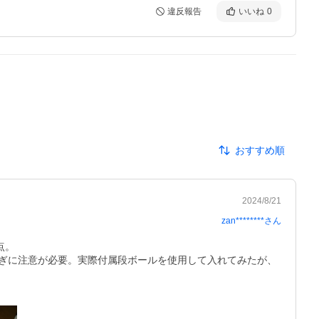
違反報告
いいね
0
おすすめ順
2024/8/21
zan********
さん
。

ぎに注意が必要。実際付属段ボールを使用して入れてみたが、