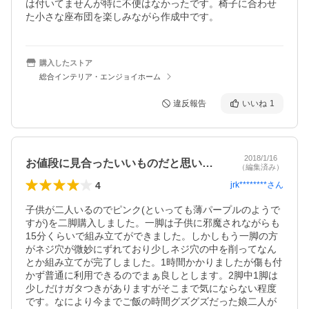
は付いてませんが特に不便はなかったです。椅子に合わせ
た小さな座布団を楽しみながら作成中です。
購入したストア
総合インテリア・エンジョイホーム
違反報告
いいね
1
2018/1/16
お値段に見合ったいいものだと思います！
（編集済み）
4
jrk********
さん
子供が二人いるのでピンク(といっても薄パープルのようで
すが)を二脚購入しました。一脚は子供に邪魔されながらも
15分くらいで組み立てができました。しかしもう一脚の方
がネジ穴が微妙にずれており少しネジ穴の中を削ってなん
とか組み立てが完了しました。1時間かかりましたが傷も付
かず普通に利用できるのでまぁ良しとします。2脚中1脚は
少しだけガタつきがありますがそこまで気にならない程度
です。なにより今までご飯の時間グズグズだった娘二人が