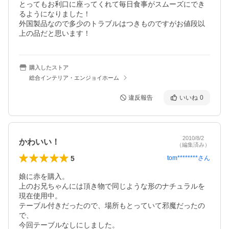
とってもお利口に座ってくれて毎日食事がスムーズにでき
るようになりました！

外国製品なので多少のトラブルはつきものですがお値段以
上の品だと思います！
購入したストア
総合インテリア・エンジョイホーム
違反報告
いいね
0
2010/8/2
かわいい！
（編集済み）
5
tom********
さん
娘に赤を購入。

上のお兄ちゃんには頂き物で同じような形のナチュラルを
現在使用中。

テーブル付きだったので、場所もとっていて邪魔だったの
で、

今回テーブルなしにしました。
