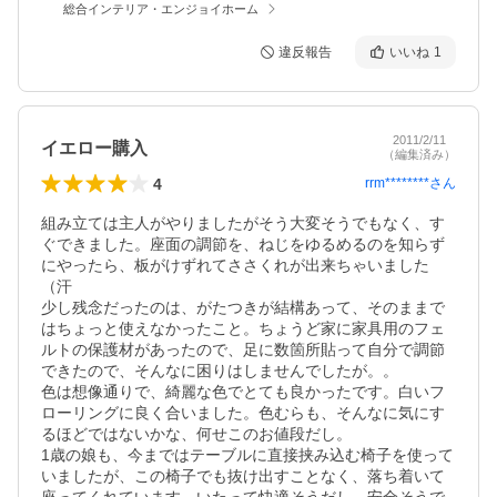
総合インテリア・エンジョイホーム
違反報告
いいね
1
2011/2/11
イエロー購入
（編集済み）
4
rrm********
さん
組み立ては主人がやりましたがそう大変そうでもなく、す
ぐできました。座面の調節を、ねじをゆるめるのを知らず
にやったら、板がけずれてささくれが出来ちゃいました
（汗

少し残念だったのは、がたつきが結構あって、そのままで
はちょっと使えなかったこと。ちょうど家に家具用のフェ
ルトの保護材があったので、足に数箇所貼って自分で調節
できたので、そんなに困りはしませんでしたが。。

色は想像通りで、綺麗な色でとても良かったです。白いフ
ローリングに良く合いました。色むらも、そんなに気にす
るほどではないかな、何せこのお値段だし。

1歳の娘も、今まではテーブルに直接挟み込む椅子を使って
いましたが、この椅子でも抜け出すことなく、落ち着いて