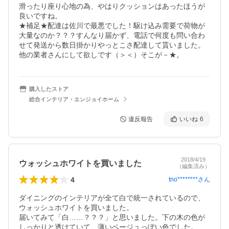
滑ったり座り心地の為、やはりクッションはあったほうが
良いですね。  

★補足★配達は佐川で最悪でした！駆け込み需要で荷物が
大量なのか？？？すんなり届かず、電話で何度も問い合わ
せて発送から数日掛かりやっとこさ配達して貰いました。
他の業者さんにして欲しです（＞＜）そこが－★。
購入したストア
総合インテリア・エンジョイホーム
違反報告
いいね
6
2018/4/19
ウォッシュホワイトを買いました
（編集済み）
4
tno********
さん
ダイニングのインテリアが全て白で統一されているので、
ウォッシュホワイトを買いました。

届いてみて「白……？？？」と思いました。下の木の色が
しっかりと透けていて、薄いベージュっぽい色でした。
