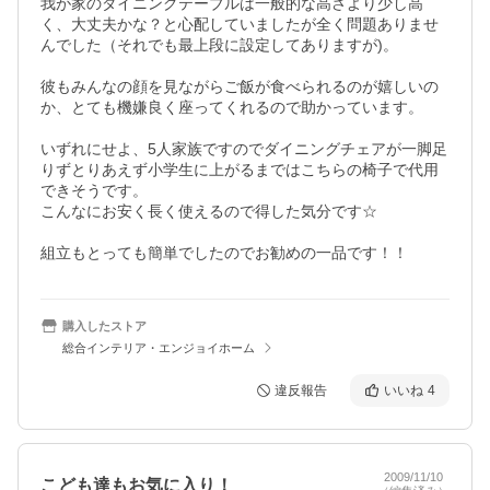
我が家のダイニングテーブルは一般的な高さより少し高
く、大丈夫かな？と心配していましたが全く問題ありませ
んでした（それでも最上段に設定してありますが)。

彼もみんなの顔を見ながらご飯が食べられるのが嬉しいの
か、とても機嫌良く座ってくれるので助かっています。

いずれにせよ、5人家族ですのでダイニングチェアが一脚足
りずとりあえず小学生に上がるまではこちらの椅子で代用
できそうです。

こんなにお安く長く使えるので得した気分です☆

組立もとっても簡単でしたのでお勧めの一品です！！
購入したストア
総合インテリア・エンジョイホーム
違反報告
いいね
4
2009/11/10
こども達もお気に入り！