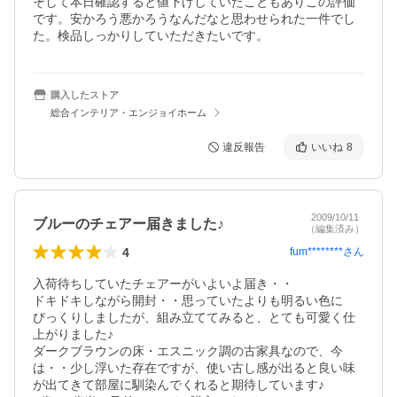
そして本日確認すると値下げしていたこともありこの評価
です。安かろう悪かろうなんだなと思わせられた一件でし
た。検品しっかりしていただきたいです。
購入したストア
総合インテリア・エンジョイホーム
違反報告
いいね
8
2009/10/11
ブルーのチェアー届きました♪
（編集済み）
4
fum********
さん
入荷待ちしていたチェアーがいよいよ届き・・

ドキドキしながら開封・・思っていたよりも明るい色に

びっくりしましたが、組み立ててみると、とても可愛く仕
上がりました♪

ダークブラウンの床・エスニック調の古家具なので、今
は・・少し浮いた存在ですが、使い古し感が出ると良い味
が出てきて部屋に馴染んでくれると期待しています♪
