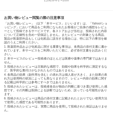
1,292
件中
1
〜
20
件
お買い物レビュー閲覧の際の注意事項
「お買い物レビュー」（以下「本サービス」といいます）は、「Yahoo!ショ
ッピング」において商品をご利用になられたお客様がご自身の感想をレビュ
ーとして投稿できるサービスです。各ストアおよび当社は、投稿された内容
について正確性を含め一切保証しません。またレビューの対象となる商品、
製品が医薬部外品もしくは化粧品に該当する場合には、特に以下の事項を確
認のうえご利用ください。
1. 医薬部外品および化粧品に関する重要な事項は、各商品の添付文書に書か
れています。本サービスをご利用いただく前に、必ず添付文書をお読みくだ
さい。
2. 本サービスのレビュー投稿者のほとんどは医療や薬事の専門家ではありま
せん。
3. 投稿されたレビューは主観的な感想で、効能や効果を科学的に測定するな
ど、医学的な裏付けがなされたものではありません。
4. 各商品の効果（副作用を含む）の表れ方は個人差が大きく、また効果の表
れ方は使用時の状況によっても異なりますので、レビュー内容の効果に関す
る記載は科学的には参考にすべきではありません。
5. 投稿されたレビューは、投稿者各自が独自の判断に基づき選び使用した感
想です。その判断は医師による診断ではないため、誤っている可能性があり
ます。
6. 投稿されたレビューは商品の添付文書に記載されたとおりでない使用方法
で使用した感想である可能性があります。
7. 投稿されたレビューは、実際に商品を使用して投稿された保証はありませ
ん。