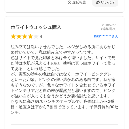
違反報告
いいね
2
2010/7/27
ホワイトウォッシュ購入
（編集済み）
4
has********
さん
組み立ては迷いませんでした。ネジがしめる所にあらかじ
め付いていて、私は組み立てやすかったです。

色はサイトで見た印象と私は全く違いました。サイトで見
た時は木肌が見えるものの、塗料は真っ白ホワイトで塗っ
てある、という感じでした。

が、実際の塗料の色は白ではなく、ホワイトピンクグレー
といった印象。ピンクの強い温かみのある白です。我が家
もそうなのですが、色々なホワイトを合わせているホワイ
トインテリアだと白の差が歴然だと思いますので、ピンク
が強い白が入っても合うかどうか要検討だと思います。

ちなみに高さ約70センチのテーブルで、座面は上から2番
目・足置きは下から7番目で使っています。子供身長約90セ
ンチ。