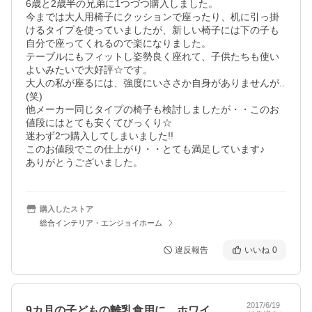
6歳と2歳半の兄弟に1つづつ購入しました。

今までは大人用椅子にクッションで座ったり、机に引っ掛
けるタイプを使っていましたが、新しい椅子には下の子も
自分で座ってくれるので楽になりました。

テーブルにもフィットし姿勢良く座れて、子供たちも使い
よいみたいで大好評☆です。

大人の私が座るには、強度にいささか自身がありませんが..
(笑)

他メーカー同じタイプの椅子も検討しましたが・・このお
値段にはとても安くてびっくり☆

迷わず2つ購入してしまいました!!

このお値段でこの仕上がり・・とても満足しています♪

ありがとうございました。
購入したストア
総合インテリア・エンジョイホーム
違反報告
いいね
0
2017/6/19
9カ月の子どもの離乳食用に、ホワイトを…