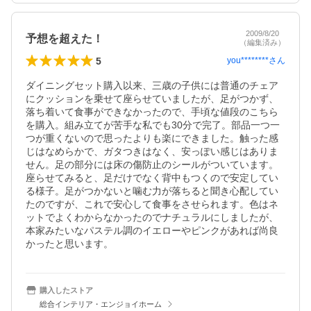
2009/8/20
予想を超えた！
（編集済み）
5
you********
さん
ダイニングセット購入以来、三歳の子供には普通のチェア
にクッションを乗せて座らせていましたが、足がつかず、
落ち着いて食事ができなかったので、手頃な値段のこちら
を購入。組み立てが苦手な私でも30分で完了。部品一つ一
つが重くないので思ったよりも楽にできました。触った感
じはなめらかで、ガタつきはなく、安っぽい感じはありま
せん。足の部分には床の傷防止のシールがついています。
座らせてみると、足だけでなく背中もつくので安定してい
る様子。足がつかないと噛む力が落ちると聞き心配してい
たのですが、これで安心して食事をさせられます。色はネ
ットでよくわからなかったのでナチュラルにしましたが、
本家みたいなパステル調のイエローやピンクがあれば尚良
かったと思います。
購入したストア
総合インテリア・エンジョイホーム