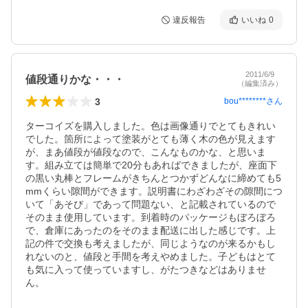
違反報告
いいね
0
2011/6/9
値段通りかな・・・
（編集済み）
3
bou********
さん
ターコイズを購入しました。色は画像通りでとてもきれい
でした。箇所によって塗装がとても薄く木の色が見えます
が、まあ値段が値段なので、こんなものかな、と思いま
す。組み立ては簡単で20分もあればできましたが、座面下
の黒い丸棒とフレームがきちんとつかずどんなに締めても5
mmくらい隙間ができます。説明書にわざわざその隙間につ
いて「あそび」であって問題ない、と記載されているので
そのまま使用しています。到着時のパッケージもぼろぼろ
で、倉庫にあったのをそのまま配送に出した感じです。上
記の件で交換も考えましたが、同じようなのが来るかもし
れないのと、値段と手間を考えやめました。子どもはとて
も気に入って使っていますし、がたつきなどはありませ
ん。