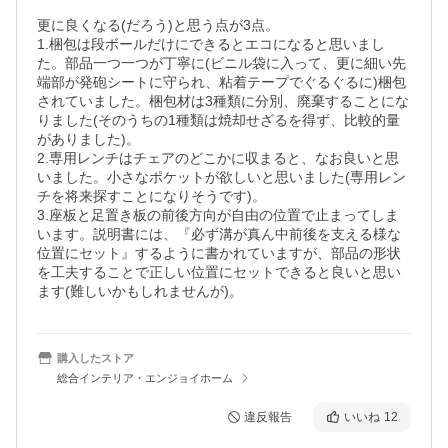
更に良くなる(だろう)と思う点が3点。

1.梱包は段ボールだけにできるとエコになると思いまし
た。部品一つ一つが丁寧に(ビニル袋に入って、更に細い先
端部が発砲シートに守られ、粘着テープでぐるぐるに)梱包
されていました。梱包材は3種類に分別、廃棄することにな
りました(そのうちの1種類は焼却せざるを得ず、比較的量
がありました)。

2.専用レンチはチェアのどこかに収まると、なお良いと思
いました。小さなポケットが欲しいと思いました(専用レン
チを将来探すことになりそうです)。

3.座板と足置き板の前後方向が自由の位置で止まってしま
います。説明書には、『必ず溝が真ん中前後を支える様な
位置にセット』するように書かれていますが、部品の形状
を工夫することで正しい位置にセットできると良いと思い
ます(難しいかもしれませんが)。
購入したストア
総合インテリア・エンジョイホーム
違反報告
いいね
12