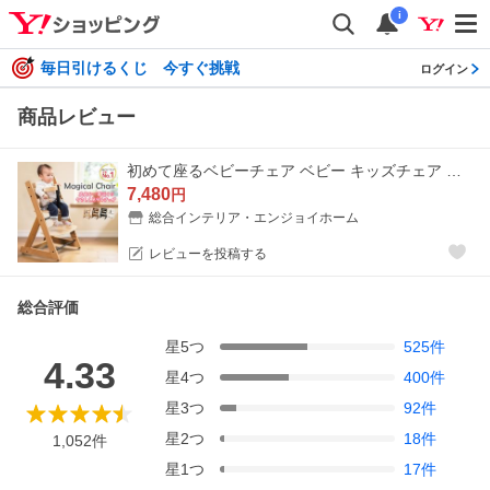
i
毎日引けるくじ 今すぐ挑戦
ログイン
商品レビュー
初めて座るベビーチェア ベビー キッズチェア チェア グローアップチェア 子供用チェア イス ダイニングチェア ハイタイプ 木製 子供椅子 テーブルチェア
7,480
円
総合インテリア・エンジョイホーム
レビューを投稿する
総合評価
星
5
つ
525
件
4.33
星
4
つ
400
件
星
3
つ
92
件
星
2
つ
18
件
1,052
件
星
1
つ
17
件