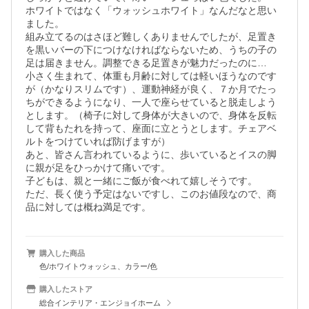
ホワイトではなく「ウォッシュホワイト」なんだなと思い
ました。

組み立てるのはさほど難しくありませんでしたが、足置き
を黒いバーの下につけなければならないため、うちの子の
足は届きません。調整できる足置きが魅力だったのに…

小さく生まれて、体重も月齢に対しては軽いほうなのです
が（かなりスリムです）、運動神経が良く、７か月でたっ
ちができるようになり、一人で座らせていると脱走しよう
とします。（椅子に対して身体が大きいので、身体を反転
して背もたれを持って、座面に立とうとします。チェアベ
ルトをつけていれば防げますが）

あと、皆さん言われているように、歩いているとイスの脚
に親が足をひっかけて痛いです。

子どもは、親と一緒にご飯が食べれて嬉しそうです。

ただ、長く使う予定はないですし、このお値段なので、商
品に対しては概ね満足です。
購入した商品
色/ホワイトウォッシュ、カラー/色
購入したストア
総合インテリア・エンジョイホーム