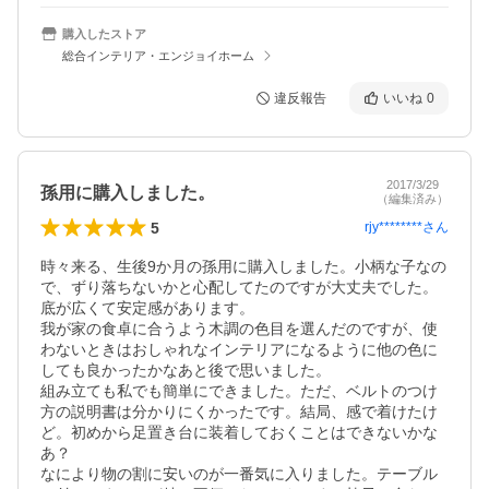
購入したストア
総合インテリア・エンジョイホーム
違反報告
いいね
0
2017/3/29
孫用に購入しました。
（編集済み）
5
rjy********
さん
時々来る、生後9か月の孫用に購入しました。小柄な子なの
で、ずり落ちないかと心配してたのですが大丈夫でした。
底が広くて安定感があります。

我が家の食卓に合うよう木調の色目を選んだのですが、使
わないときはおしゃれなインテリアになるように他の色に
しても良かったかなあと後で思いました。

組み立ても私でも簡単にできました。ただ、ベルトのつけ
方の説明書は分かりにくかったです。結局、感で着けたけ
ど。初めから足置き台に装着しておくことはできないかな
あ？

なにより物の割に安いのが一番気に入りました。テーブル