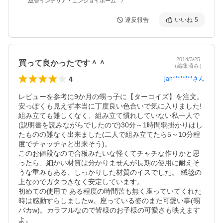
総合インテリア・エンジョイホーム
違反報告
いいね
5
2014/3/25
買って良かったです＾＾
（編集済み）
4
jan********
さん
レビューを参考に9か月の甥っ子に【ターコイズ】を注文。
安っぽくも見えず本当に丁度良い色合いで気に入りました!  

組み立ても難しくなく、組み立て慣れしていない私一人で
(説明書を読みながらでしたので)30分～1時間弱掛かりはし
たものの難なく出来ました(二人で組み立てたら5～10分程
度でチャッチャと出来そう)。 

このお値段なので合板みたいな軽くてチャチな作りかと思
ったら、細かい材質は分かりませんが長期の使用に耐えそ
うな重みもある、しっかりした材質のイスでした。 絨毯の
上なのでガタつきなく安定しています。  

初めての使用で ある程度の時間苦も無く座っていてくれた
時は感動すらしましたw。座っている姿のまた可愛い事(甥
バカw)。カラフルなので皆様のお子様の可愛さも映えます
よ。 
