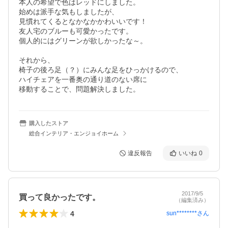
本人の希望で色はレッドにしました。

始めは派手な気もしましたが、

見慣れてくるとなかなかかわいいです！

友人宅のブルーも可愛かったです。

個人的にはグリーンが欲しかったな～。

それから、

椅子の後ろ足（？）にみんな足をひっかけるので、

ハイチェアを一番奥の通り道のない席に

移動することで、問題解決しました。
購入したストア
総合インテリア・エンジョイホーム
違反報告
いいね
0
2017/9/5
買って良かったです。
（編集済み）
4
sun********
さん