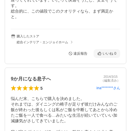
座ってくれています。いたって快適そうだし、安全そうで
す。

総合的に、この値段でこのクオリティなら、まず満足か
と。
購入したストア
総合インテリア・エンジョイホーム
違反報告
いいね
0
2014/3/15
9か月になる息子へ
（編集済み）
5
ina********
さん
悩んだ末、こちらで購入を決めました。

それまでは、ダイニングの椅子が足りず彼だけみんなのご
飯が終わった後もしくは私がご飯を中断してあとから冷め
たご飯を一人で食べる…みたいな生活が続いていていい加
減嫌気がさしてきていました。
