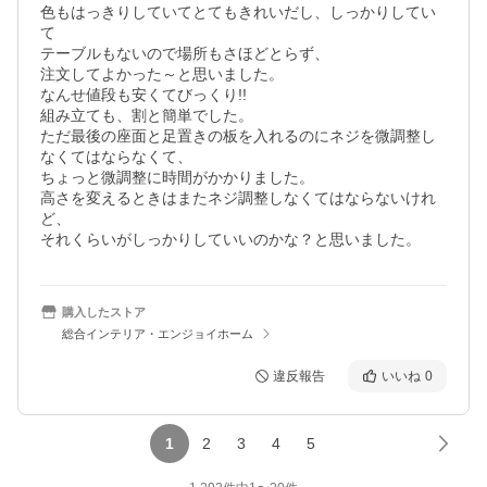
色もはっきりしていてとてもきれいだし、しっかりしてい
て

テーブルもないので場所もさほどとらず、

注文してよかった～と思いました。

なんせ値段も安くてびっくり!!

組み立ても、割と簡単でした。

ただ最後の座面と足置きの板を入れるのにネジを微調整し
なくてはならなくて、

ちょっと微調整に時間がかかりました。

高さを変えるときはまたネジ調整しなくてはならないけれ
ど、

それくらいがしっかりしていいのかな？と思いました。
購入したストア
総合インテリア・エンジョイホーム
違反報告
いいね
0
1
2
3
4
5