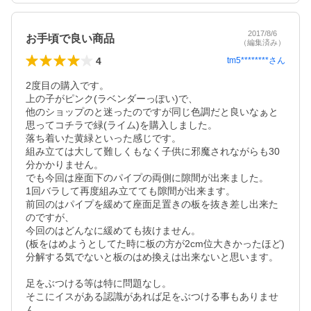
2017/8/6
お手頃で良い商品
（編集済み）
4
tm5********
さん
2度目の購入です。

上の子がピンク(ラベンダーっぽい)で、

他のショップのと迷ったのですが同じ色調だと良いなぁと
思ってコチラで緑(ライム)を購入しました。

落ち着いた黄緑といった感じです。

組み立ては大して難しくもなく子供に邪魔されながらも30
分かかりません。

でも今回は座面下のパイプの両側に隙間が出来ました。

1回バラして再度組み立てても隙間が出来ます。

前回のはパイプを緩めて座面足置きの板を抜き差し出来た
のですが、

今回のはどんなに緩めても抜けません。

(板をはめようとしてた時に板の方が2cm位大きかったほど)

分解する気でないと板のはめ換えは出来ないと思います。

足をぶつける等は特に問題なし。

そこにイスがある認識があれば足をぶつける事もありませ
ん。
