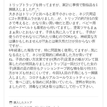
トリップトラップを持ってますが、家計に事情で類似品を1
脚購入しましたf^_^; 

大きさはトリップと比べると若干小さいかと、ネジ穴周辺
に2ヶ所塗装ムラがありました…が、トリップの約7分1の安
さで考えると、かなり良い買い物だと思います。ベビー用
のガード•ベルトも最初から付いてますし、塗装ツヤもまぁ
まぁ良いとおもいます。子供も気に入ってますし、子供が
使うのでそれなりに汚れたり痛むのでOKかな。神経質な方
は嫌かもしれませんが⁇あとは耐久性だけが分からない所
ですが…

6年経過した報告です、特に問題無く使用してますが…気に
なる点として、ネジが定期的に締め直した方が良いです
ね。子供の使い方次第ですが(男の子)足置きの板がズレて脱
落したのが何回ありました(トラップは一回だけでした女の
子)床面の足の部分もクッションテープ的な物を貼り付けた
方がキズも付きにくいです。今回3人目の子用にもう一脚購
入しました、コロナもありアルコールウエットティッシュ
で、食べこぼしを強めに拭き除いていたら、塗料が剥がれ
ましたので、消毒など拭き取りは気にして行って下さい。
購入したストア