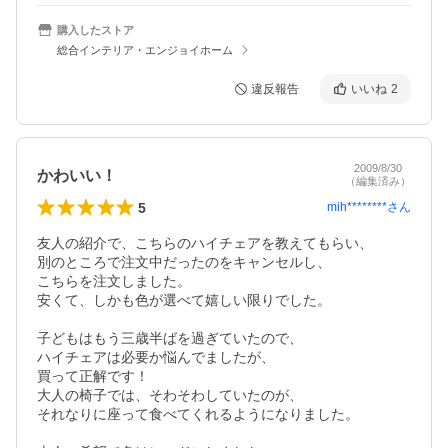
購入したストア
総合インテリア・エンジョイホーム
違反報告
いいね
2
2009/8/30
かわいい！
（編集済み）
5
mih********
さん
友人の紹介で、こちらのハイチェアを教えてもらい、

別のところで注文中だったのをキャンセルし、

こちらを注文しました。

安くて、しかも色が選べて嬉しい限りでした。

子どもはもう三歳半ばを過ぎていたので、

ハイチェアは必要か悩んでましたが、

買って正解です！

大人の椅子では、そわそわしていたのが、

それなりに座って食べてくれるようになりました。
