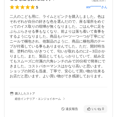
（編集済み）
5
asr********
さん
二人のこども用に、ライムとピンクを購入しました。色は
それぞれが自分の好きな色を選んだので、座る場所をめぐ
ってのイス取りの喧嘩が無くなりました。ごはん中に足を
ぶらぶらさせる事もなくなり、前よりは落ち着いて食事を
するようになりました。商品もパーツ一つ一つが丁寧にビ
ニールで梱包され、他製品のように、商品に梱包用のテー
プが付着している事もありませんでした。ただ、開封時当
初、塗料の匂いがきつくて、匂いが取れるのに2～3日かか
りました。また、製品としてもしっかりしていて、組み立
てもスムーズに付属の六角レンチのみで20分程で簡単にで
きました。コストパホーマンスはかなり高いと思います。
ショップの対応も迅速、丁寧で、安心して買い物が出来る
お店だと思います。よい買い物ができ感謝しております。
購入したストア
総合インテリア・エンジョイホーム
違反報告
いいね
0