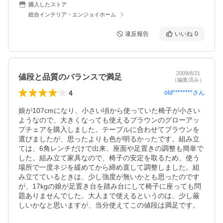
購入したストア
総合インテリア・エンジョイホーム
違反報告
いいね
0
2009/8/21
値段と品質のバランスで満足
（編集済み）
4
old********
さん
娘が107cmになり、小さい頃から使っていた椅子が小さい
ようなので、大きくなっても使えるブラウンのグローアッ
プチェアを購入しました。テーブルに合わせてブラウンを
選びましたが、思ったよりも色が明るかったです。組み立
ては、6角レンチだけで出来、座面や足置きの調整も簡単で
した。組み立て家具なので、椅子の安定を取るため、使う
場所で一度ネジを緩めてから締め直して調整しました。組
み立てているときは、少し強度が無いかとも思ったのです
が、17kgの娘が足置き台を踏み台にして椅子に座っても問
題ありませんでした。大人まで使えるというのは、少し厳
しいかなと思いますが、当分使えてこの値段は満足です。