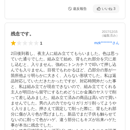
違反報告
いいね
3
2017/12/15
残念です。
（編集済み）
1
mzk********
さん
2日後到着し、夜主人に組み立ててもらいました。色は思っ
ていた通りでした。組み立て始め、背もたれ部分を穴に差
し込むと、入りません。強めにトンカチ？で叩いて押し込
んでも入りません。目視でもわかるほど、凸部分の形が一
箇所他より明らかに大きく、入らない形状でした。私は返
品対応していただきたかったですが、対応時間外だった事
と、私は組み立てが現在できないので、組み立ててくれる
主人が明日から留守にするためどうにか金属のヤスリで削
って差し込みました。組み立て済みの商品は高いので買い
ませんでした。男の人の力でかなりガリガリ削ってようや
く入りました。押さえて固定して削った際に、背もたれ部
分に傷が入り色が禿げました。新品でまだ子供も触らせて
ないのに削って色がハゲ、違う部分にもキズが出来ハゲた
事が本当に残念でした。
