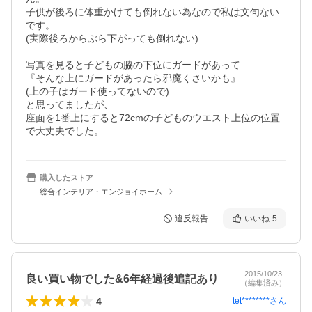
子供が後ろに体重かけても倒れない為なので私は文句ない
です。

(実際後ろからぶら下がっても倒れない)

写真を見ると子どもの脇の下位にガードがあって

『そんな上にガードがあったら邪魔くさいかも』

(上の子はガード使ってないので)

と思ってましたが、

座面を1番上にすると72cmの子どものウエスト上位の位置
で大丈夫でした。
購入したストア
総合インテリア・エンジョイホーム
違反報告
いいね
5
2015/10/23
良い買い物でした&6年経過後追記あり
（編集済み）
4
tet********
さん