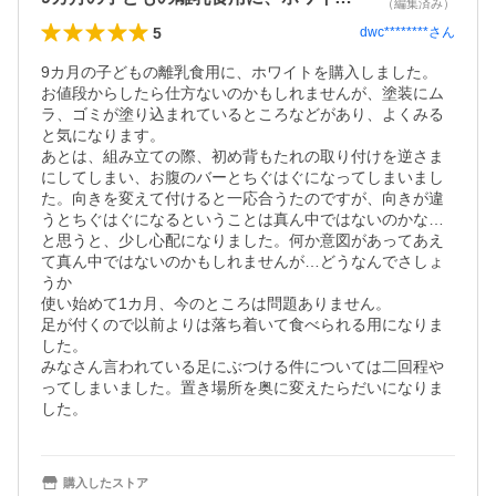
（編集済み）
5
dwc********
さん
9カ月の子どもの離乳食用に、ホワイトを購入しました。

お値段からしたら仕方ないのかもしれませんが、塗装にム
ラ、ゴミが塗り込まれているところなどがあり、よくみる
と気になります。

あとは、組み立ての際、初め背もたれの取り付けを逆さま
にしてしまい、お腹のバーとちぐはぐになってしまいまし
た。向きを変えて付けると一応合うたのですが、向きが違
うとちぐはぐになるということは真ん中ではないのかな…
と思うと、少し心配になりました。何か意図があってあえ
て真ん中ではないのかもしれませんが…どうなんでさしょ
うか

使い始めて1カ月、今のところは問題ありません。

足が付くので以前よりは落ち着いて食べられる用になりま
した。

みなさん言われている足にぶつける件については二回程や
ってしまいました。置き場所を奥に変えたらだいになりま
した。
購入したストア