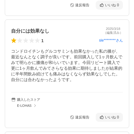
違反報告
いいね
0
2025/3/18
自分には効果なし
（編集済み）
1
sle********
さん
コンドロイチンもグルコサミンも効果なかった私の膝が、
最近なんとなく調子が良いです。前回購入して1ヶ月飲んで
みて明らかに膝痛が和らいでいます。今回リピート購入で
更に1ヶ月飲んでみてさらなる効果に期待しましたが結果的
に半年間飲み続けても痛みはなくならず効果なしでした。
自分には合わなかったようです。
購入したストア
E-LOHAS
違反報告
いいね
0