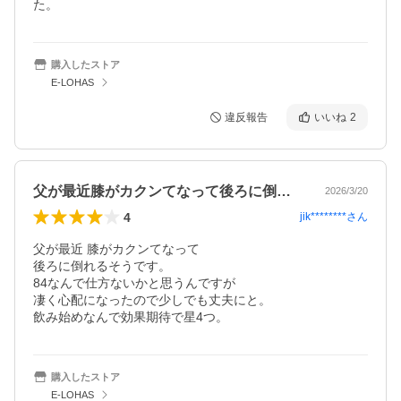
た。
購入したストア
E-LOHAS
違反報告
いいね
2
父が最近膝がカクンてなって後ろに倒れる…
2026/3/20
4
jik********
さん
父が最近 膝がカクンてなって

後ろに倒れるそうです。

84なんで仕方ないかと思うんですが

凄く心配になったので少しでも丈夫にと。

飲み始めなんで効果期待で星4つ。
購入したストア
E-LOHAS