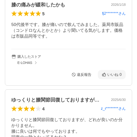
膝の痛みが緩和したかも
2026/1/18
5
fj2********
さん
50代後半です。膝が痛いので飲んでみました。薬局市販品
（コンドロなんとかとか）より聞いてる気がします。価格
は市販品同等です。
購入したストア
E-LOHAS
違反報告
いいね
0
ゆっくりと膝関節回復しておりますが、ど…
2025/6/30
4
z_r********
さん
ゆっくりと膝関節回復しておりますが、どれが良いのか分
かりません。

膝に良いは何でもやっております。
