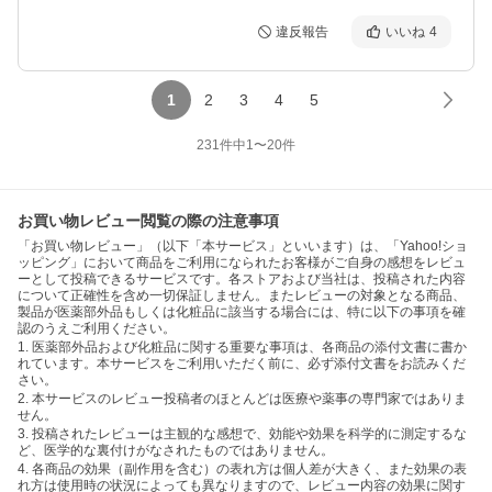
違反報告
いいね
4
1
2
3
4
5
231
件中
1
〜
20
件
お買い物レビュー閲覧の際の注意事項
「お買い物レビュー」（以下「本サービス」といいます）は、「Yahoo!ショ
ッピング」において商品をご利用になられたお客様がご自身の感想をレビュ
ーとして投稿できるサービスです。各ストアおよび当社は、投稿された内容
について正確性を含め一切保証しません。またレビューの対象となる商品、
製品が医薬部外品もしくは化粧品に該当する場合には、特に以下の事項を確
認のうえご利用ください。
1. 医薬部外品および化粧品に関する重要な事項は、各商品の添付文書に書か
れています。本サービスをご利用いただく前に、必ず添付文書をお読みくだ
さい。
2. 本サービスのレビュー投稿者のほとんどは医療や薬事の専門家ではありま
せん。
3. 投稿されたレビューは主観的な感想で、効能や効果を科学的に測定するな
ど、医学的な裏付けがなされたものではありません。
4. 各商品の効果（副作用を含む）の表れ方は個人差が大きく、また効果の表
れ方は使用時の状況によっても異なりますので、レビュー内容の効果に関す