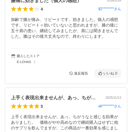
膝痛に効きました（個人の感想）
2026/2/28
4
fj2********
さん
加齢で膝が痛み、リピートです。効きました。個人の感想
です。リピート＝効いていないと思われますが、膝の後に
五十肩の患い、継続してみましたが、肩には聞きませんで
した。膝はその後大丈夫なので、終わりにします。
購入したストア
E-LOHAS
違反報告
いいね
0
上手く表現出来ませんが、あっ、ちがうな…
2025/11/13
5
ali********
さん
上手く表現出来ませんが、あっ、ちがうなと感じる効果が
ありました。　価格がやや高めなので継続購入はせずに他
のサプリを飲んでますが、この商品が一番効果を感じまし