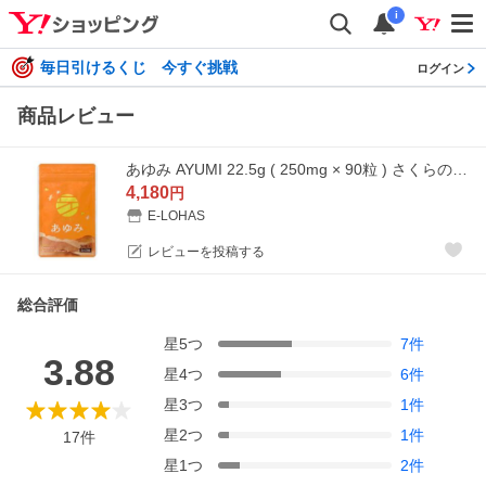
i
毎日引けるくじ 今すぐ挑戦
ログイン
商品レビュー
あゆみ AYUMI 22.5g ( 250mg × 90粒 ) さくらの森 さくらフォレスト サプリメント ［機能性表示食品］ メール便送料無料SPL / あゆみS01-02 / AYUM09-01P
4,180
円
E-LOHAS
レビューを投稿する
総合評価
星
5
つ
7
件
3.88
星
4
つ
6
件
星
3
つ
1
件
星
2
つ
1
件
17
件
星
1
つ
2
件