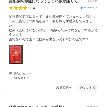
変形膝関節症になってしまい膝が痛くてた…
2026/1/5
4
htr********
さん
変形膝関節症になってしまい膝が痛くてたまらない時ネッ
トの広告でこの商品を見て、取り敢えず購入してみまし
た。

効果未だ出ていないので…1袋飲んでみて次をどうするか考
えます！

薬でないので直ぐに効果が出ないのも承知の上です！
購入したストア
E-LOHAS
違反報告
いいね
0