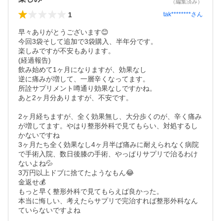
（編集済み）
1
tak********
さん
早々ありがとうございます😊

今回3袋そして追加で3袋購入、半年分です。

楽しみですが不安もあります。

(経過報告)

飲み始めて1ヶ月になりますが、効果なし

逆に痛みが増して、一層辛くなってます。

所詮サプリメント噂通り効果なしですかね。

あと2ヶ月分ありますが、不安です。

2ヶ月経ちますが、全く効果無し、大分歩くのが、辛く痛み
が増してます。やはり整形外科で見てもらい、対処するし
かないですね

3ヶ月たち全く効果なし4ヶ月半ば痛みに耐えられなく病院
で手術入院、数日後膝の手術、やっぱりサプリで治るわけ
ないよね💦

3万円以上ドブに捨てたようなもん😂

金返せ💰

もっと早く整形外科で見てもらえば良かった。

本当に悔しい、考えたらサプリで完治すれば整形外科なん
ていらないですよね
