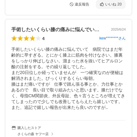
違反報告
いいね
20
手術したいくらい膝の痛みに悩んでいて病…
2025/6/24
4
kew********
さん
手術したいくらい膝の痛みに悩んでいて　病院ではまだ年
齢的に早すぎる。とにかく膝上に筋肉を付けなさい。膝裏
をしっかり伸ばしなさい。溜まった水を抜いてヒアルロン
酸の注射をする。その繰り返しでした。

まだ20日位しか経っていませんが　一つ確実なのが便秘は
解消されました。びっくりするくらい毎朝。

膝はまだ痛いですが　仕事で踏ん張る事とか、力仕事とか
あるので　長い目で取り組みたいと思います。膝だけでな
く、母指CM関節炎、外反母趾、色々言うところが増えてき
てしまったので少しでも改善してもらえたら嬉しいです。
また、追記で嬉しい報告が出来たら良いのですが‥
購入したストア
さくらの森 ヤフー店