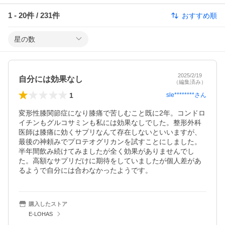
1
-
20
件 /
231
件
おすすめ順
星の数
2025/2/19
自分には効果なし
（編集済み）
1
sle********
さん
変形性膝関節症になり膝痛で苦しむこと既に2年。コンドロ
イチンもグルコサミンも私には効果なしでした。整形外科
医師は膝痛に効くサプリなんて存在しないといいますが、
最後の神頼みでプロテオグリカンを試すことにしました。
半年間飲み続けてみましたが全く効果がありませんでし
た。高額なサプリだけに期待をしていましたが個人差があ
るようで自分には合わなかったようです。
購入したストア
E-LOHAS