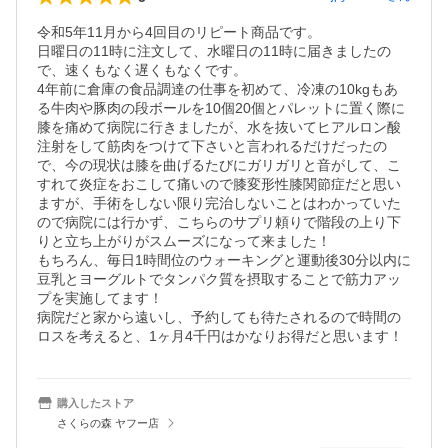
令和5年11月から4回目のリピート商品です。

日曜日の11時に注文して、水曜日の11時に届きましたの
で、速くもなく遅くもなくです。

4年前に倉庫の食品調達の仕事を初めて、冷凍の10kgもあ
る牛肉や豚肉の段ボールを10個20個とパレットに置く際に
膝を痛めて病院に行きましたが、水を抜いてヒアルロン酸
注射をして筋肉をつけて下さいと言われるだけだったの
で、今の現状は膝を曲げるたびにガリガリと音がして、こ
すれて炎症をおこして痛いので膝変形性膝関節症だと思い
ますが、手術をしない限り完治しないことはわかっていた
ので病院には行かず、こちらのサプリ頼りで階段の上り下
りと立ち上がりがスムーズになって来ました！

もちろん、毎日1時間位のウォーキングと運動後30分以内に
豆乳とヨーグルトでタンパク質を摂取することで筋力アッ
プを実施してます！

病院だと家から遠いし、予約しても待たされるので時間の
ロスを考えると、1ヶ月4千円はかなりお得だと思います！
購入したストア
さくらの森 ヤフー店