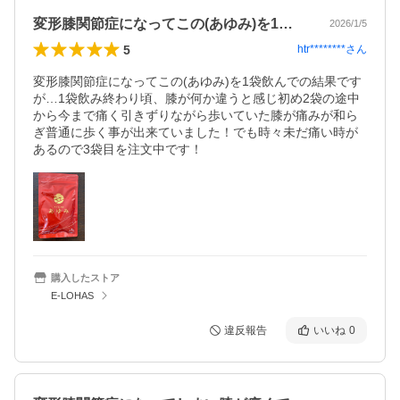
変形膝関節症になってこの(あゆみ)を1…
2026/1/5
5
htr********
さん
変形膝関節症になってこの(あゆみ)を1袋飲んでの結果です
が…1袋飲み終わり頃、膝が何か違うと感じ初め2袋の途中
から今まで痛く引きずりながら歩いていた膝が痛みが和ら
ぎ普通に歩く事が出来ていました！でも時々未だ痛い時が
あるので3袋目を注文中です！
購入したストア
E-LOHAS
違反報告
いいね
0