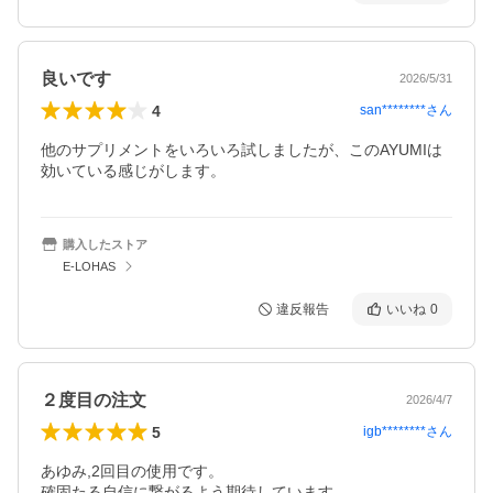
良いです
2026/5/31
4
san********
さん
他のサプリメントをいろいろ試しましたが、このAYUMIは
効いている感じがします。
購入したストア
E-LOHAS
違反報告
いいね
0
２度目の注文
2026/4/7
5
igb********
さん
あゆみ,2回目の使用です。

確固たる自信に繋がるよう期待しています。