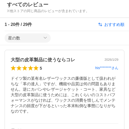
すべてのレビュー
※他ストアの同じ商品のレビューが含まれています。
1
-
20
件 /
29
件
おすすめ順
星の数
大型の皮革製品に使うならコレ
2026/1/29
5
his********
さん
ドイツ製の某有名レザーワックスの廉価版として扱われが
ちな「革の達人」ですが、機能や品質は何の問題もありま
せん。逆にカバンやレザージャケット・コート、家具など
大型の皮革製品に使うためには、これくらいのコストパフ
ォーマンスがなければ、ワックスの消費を惜しんでメンテ
ナンスの頻度が下がるといった本末転倒な事態になりがち
なのです。