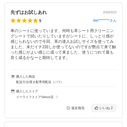
先ずはお試しあれ
2026/3/23
5
dwi********
さん
車のシートに使っています、何時も革シート用クリーニン
グシートで拭いたりしていますがシートに、しっとり感が
感じられないので今回、革の達人お試しサイズを使ってみ
ました、未だイチ2回しか使ってないのですが艶出て来て触
った感じがよい感じに成って来ました、使うにつれて最も
良く成るかなーと期待してます。
購入した商品
配送方法/置き配専用配送（パフ）
購入したストア
イーライフストアYahoo!店
違反報告
いいね
2