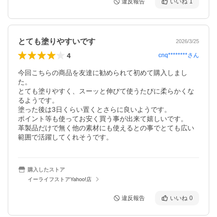
違反報告
いいね
1
とても塗りやすいです
2026/3/25
4
cnq********
さん
今回こちらの商品を友達に勧められて初めて購入しまし
た。

とても塗りやすく、スーッと伸びて使うたびに柔らかくな
るようです。

塗った後は3日くらい置くとさらに良いようです。

ポイント等も使ってお安く買う事が出来て嬉しいです。

革製品だけで無く他の素材にも使えるとの事でとても広い
範囲で活躍してくれそうです。
購入したストア
イーライフストアYahoo!店
違反報告
いいね
0