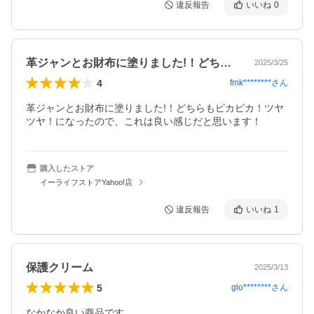
違反報告
いいね
0
革ジャンとお財布に塗りました!！どちら…
2025/3/25
4
fmk********
さん
革ジャンとお財布に塗りました!！どちらもピカピカ！ツヤ
ツヤ！になったので、これは良い感じだと思います！
購入したストア
イーライフストアYahoo!店
違反報告
いいね
1
保護クリーム
2025/3/13
5
glo********
さん
なかなか良い商品です
