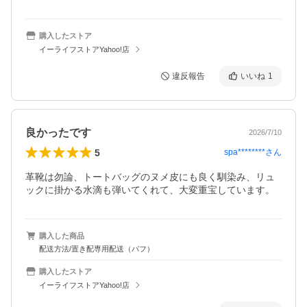
購入したストア
イーライフストアYahoo!店
違反報告
いいね
1
良かったです
2026/7/10
5
spa********
さん
革靴は勿論、トートバッグのヌメ皮にも良く馴染み、リュ
ックに掛かる水滴も弾いてくれて、大変重宝しています。
購入した商品
配送方法/置き配専用配送（パフ）
購入したストア
イーライフストアYahoo!店