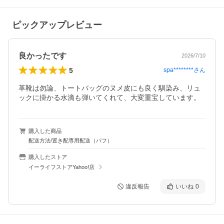
ピックアップレビュー
良かったです
2026/7/10
5
spa********
さん
革靴は勿論、トートバッグのヌメ皮にも良く馴染み、リュ
ックに掛かる水滴も弾いてくれて、大変重宝しています。
購入した商品
配送方法/置き配専用配送（パフ）
購入したストア
イーライフストアYahoo!店
違反報告
いいね
0