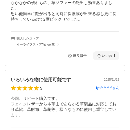
なかなかの優れもの、革ソファーの艶出し効果ありまし
た。

思い他簡単に艶が出ると同時に保護膜が出来る感じ更に長
持ちしているので2度ビックリでした。
購入したストア
イーライフストアYahoo!店
違反報告
いいね
1
いろいろな物に使用可能です
2025/11/13
5
tyb********
さん
今回、リピート購入です。

フェイクレザーから本革まであらゆる革製品に対応してお
り革靴、革財布、革鞄等、様々なものに使用し重宝してい
ます。