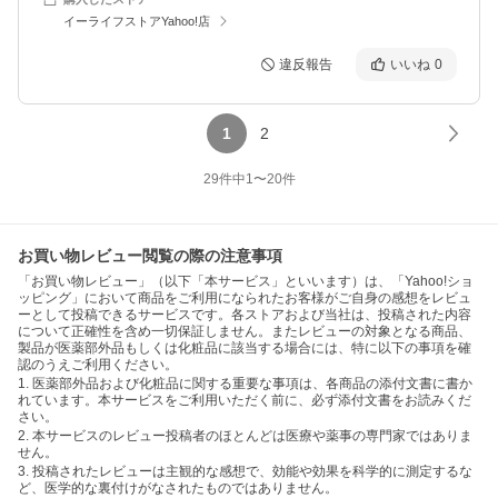
イーライフストアYahoo!店
違反報告
いいね
0
1
2
29
件中
1
〜
20
件
お買い物レビュー閲覧の際の注意事項
「お買い物レビュー」（以下「本サービス」といいます）は、「Yahoo!ショ
ッピング」において商品をご利用になられたお客様がご自身の感想をレビュ
ーとして投稿できるサービスです。各ストアおよび当社は、投稿された内容
について正確性を含め一切保証しません。またレビューの対象となる商品、
製品が医薬部外品もしくは化粧品に該当する場合には、特に以下の事項を確
認のうえご利用ください。
1. 医薬部外品および化粧品に関する重要な事項は、各商品の添付文書に書か
れています。本サービスをご利用いただく前に、必ず添付文書をお読みくだ
さい。
2. 本サービスのレビュー投稿者のほとんどは医療や薬事の専門家ではありま
せん。
3. 投稿されたレビューは主観的な感想で、効能や効果を科学的に測定するな
ど、医学的な裏付けがなされたものではありません。