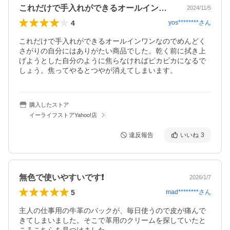
これだけで手入れができるオールインワン…
2024/11/5
4
yos********
さん
これだけで手入れができるオールインワンなのでめんどく
さがりの自分にはありがたい商品でした。乾く前に拭き上
げようとした自分のように焦らなければピカピカになるで
しょう。焦ってやるとつやが消えてしまいます。
購入したストア
イーライフストアYahoo!店
違反報告
いいね
3
無色で使いやすいです❗️
2026/1/7
5
mad********
さん
主人の仕事用の牛革のバックが、毎日使うので皮が痛んで
きてしまいました。そこで革用のクリームを探していたと