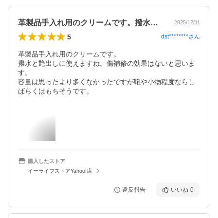
革製品手入れ用のクリームです。撥水と艶…
2025/12/11
5
dst********
さん
革製品手入れ用のクリームです。

撥水と艶出しに使えますね。傷補修の効果はないと思いま
す。

容量は思ったより多くなかったですが鞄や小物程度ならし
ばらくはもちそうです。
購入したストア
イーライフストアYahoo!店
違反報告
いいね
0