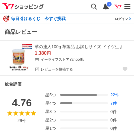
i
毎日引けるくじ 今すぐ挑戦
ログイン
商品レビュー
革の達人100g 革製品 お試しサイズ ドイツ生まれの究極レザーワックス 塗るだけ 雨 撥水 柔軟 長持ち 保護 艶だし 補色 抗菌 営業 外商 お手入れ エコ
1,380
円
イーライフストアYahoo!店
レビューを投稿する
総合評価
星
5
つ
22
件
4.76
星
4
つ
7
件
星
3
つ
0
件
星
2
つ
0
件
29
件
星
1
つ
0
件