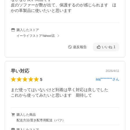
皮のソファーが艶が出て、保護するのが感じられます　ほ
購入したストア
イーライフストアYahoo!店
違反報告
いいね
1
早い対応
2026/4/11
5
aaj********
さん
まだ使ってはいないけど到着は早く対応は良しでした

これから使ってみたいと思います　期待して
購入した商品
配送方法/置き配専用配送（パフ）
購入したストア