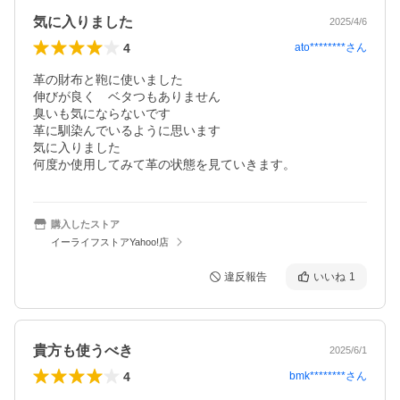
気に入りました
2025/4/6
4
ato********
さん
革の財布と鞄に使いました

伸びが良く　ベタつもありません

臭いも気にならないです

革に馴染んでいるように思います

気に入りました

購入したストア
イーライフストアYahoo!店
違反報告
いいね
1
貴方も使うべき
2025/6/1
4
bmk********
さん