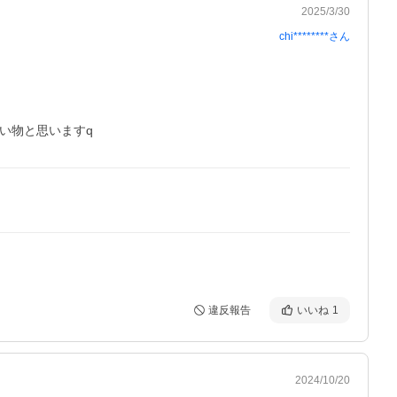
2025/3/30
chi********
さん
い物と思いますq
違反報告
いいね
1
2024/10/20