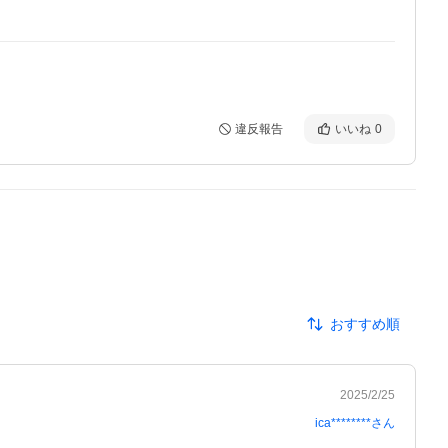
違反報告
いいね
0
おすすめ順
2025/2/25
ica********
さん