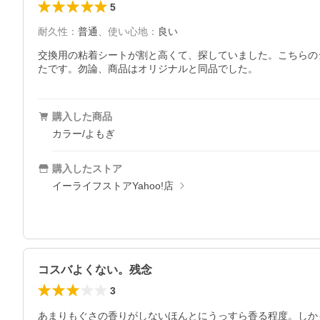
5
耐久性
：
普通
、
使い心地
：
良い
交換用の粘着シートが割と高くて、探していました。こちらの
たです。勿論、商品はオリジナルと同品でした。
購入した商品
カラー/よもぎ
購入したストア
イーライフストアYahoo!店
コスバよくない。残念
3
あまりもぐさの香りがしないほんとにうっすら香る程度。しか