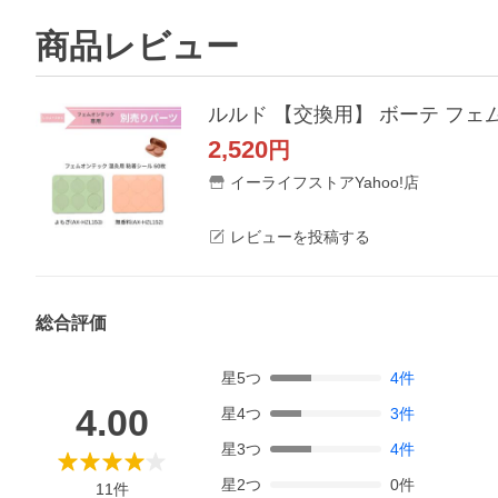
商品レビュー
ルルド 【交換用】 ボーテ フェムオン
2,520
円
イーライフストアYahoo!店
レビューを投稿する
総合評価
星
5
つ
4
件
4.00
星
4
つ
3
件
星
3
つ
4
件
星
2
つ
0
件
11
件