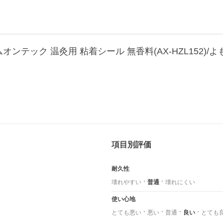
テック 温灸用 粘着シール 無香料(AX-HZL152)/よもぎ(
項目別評価
耐久性
壊れやすい
普通
壊れにくい
使い心地
とても悪い
悪い
普通
良い
とても