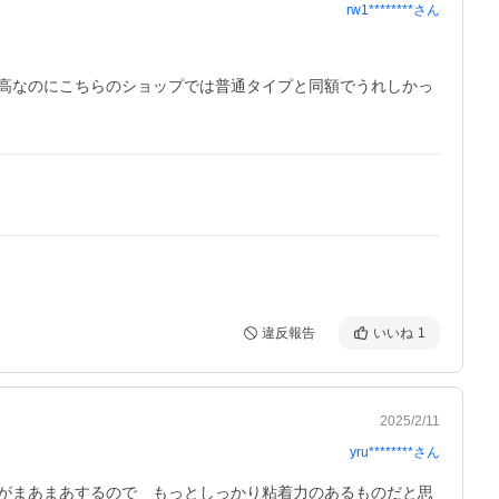
rw1********
さん
高なのにこちらのショップでは普通タイプと同額でうれしかっ
違反報告
いいね
1
2025/2/11
yru********
さん
がまあまあするので　もっとしっかり粘着力のあるものだと思