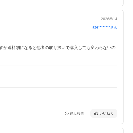
2026/5/14
aze********
さん
すが送料別になると他者の取り扱いで購入しても変わらないの
違反報告
いいね
0