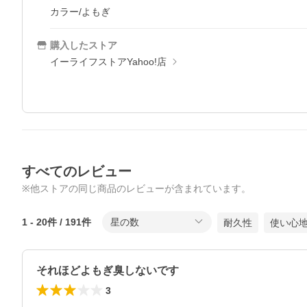
カラー/よもぎ
購入したストア
イーライフストアYahoo!店
すべてのレビュー
※他ストアの同じ商品のレビューが含まれています。
1
-
20
件 /
191
件
星の数
耐久性
使い心
それほどよもぎ臭しないです
3