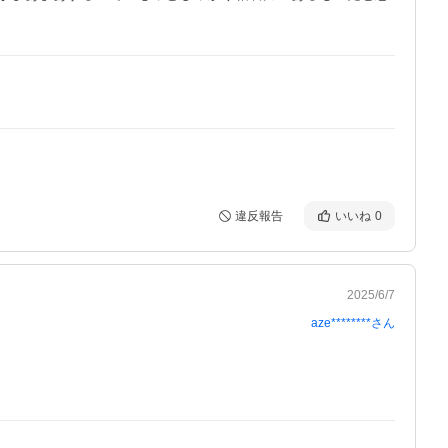
違反報告
いいね
0
2025/6/7
aze********
さん