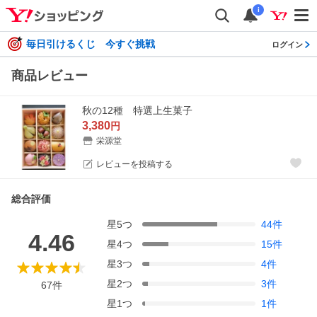
i
毎日引けるくじ 今すぐ挑戦
ログイン
商品レビュー
秋の12種 特選上生菓子
3,380
円
栄源堂
レビューを投稿する
総合評価
星
5
つ
44
件
4.46
星
4
つ
15
件
星
3
つ
4
件
星
2
つ
3
件
67
件
星
1
つ
1
件