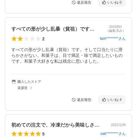
違反報告
いいね
0
2016/8/1
すべての形が少し乱暴（貧祖）です。そし…
（編集済み）
2
tam********
さん
すべての形が少し乱暴（貧祖）です。そして口当たりに滑
らかさがない。和菓子は、目で満足・味で満足したいもの
です。和菓子大好きな私は残念に思いました。
購入したストア
栄源堂
違反報告
いいね
4
初めての注文で、冷凍だから美味しさが心…
2021/12/6
5
sak********
さん