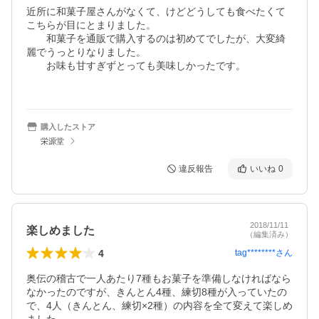
近所に和菓子屋さんがなくて、けどどうしても食べたくて
こちらが目にとまりました。

　　和菓子を通販で購入するのは初めてでしたが、大変綺
麗でうっとりなりました。

　　お味も甘すぎずとっても美味しかったです。

購入したストア
栄源堂
違反報告
いいね
0
2018/11/11
楽しめました
（編集済み）
4
tag********
さん
奥伝の稽古で一人あたり7種もお菓子を準備しなければなら
なかったのですが、きんとん4種、練切8種が入っていたの
で、4人（きんとん、練切×2種）の内容を全て変えて楽しめ