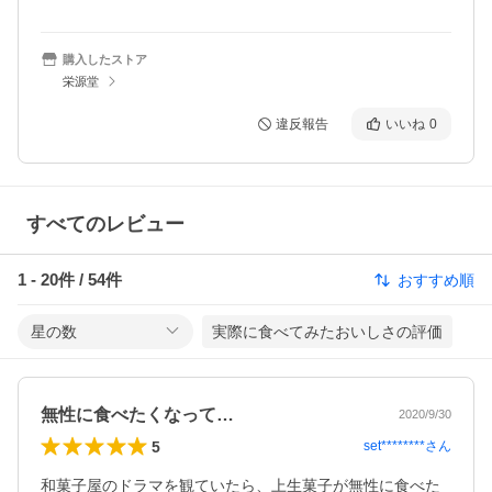
購入したストア
栄源堂
違反報告
いいね
0
すべてのレビュー
1
-
20
件 /
54
件
おすすめ順
星の数
実際に食べてみたおいしさの評価
無性に食べたくなって…
2020/9/30
5
set********
さん
和菓子屋のドラマを観ていたら、上生菓子が無性に食べた