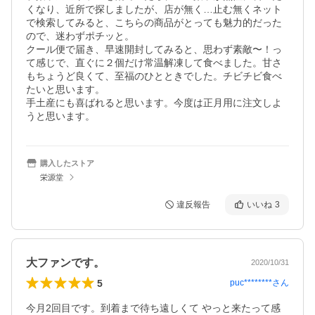
くなり、近所で探しましたが、店が無く…止む無くネット
で検索してみると、こちらの商品がとっても魅力的だった
ので、迷わずポチッと。

クール便で届き、早速開封してみると、思わず素敵〜！っ
て感じで、直ぐに２個だけ常温解凍して食べました。甘さ
もちょうど良くて、至福のひとときでした。チビチビ食べ
たいと思います。

手土産にも喜ばれると思います。今度は正月用に注文しよ
うと思います。
購入したストア
栄源堂
違反報告
いいね
3
大ファンです。
2020/10/31
5
puc********
さん
今月2回目です。到着まで待ち遠しくて やっと来たって感