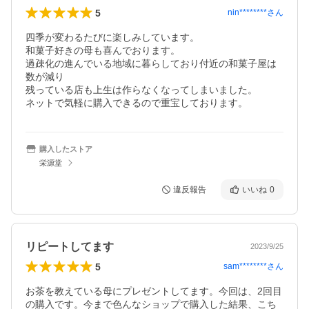
5
nin********
さん
四季が変わるたびに楽しみしています。

和菓子好きの母も喜んでおります。

過疎化の進んでいる地域に暮らしており付近の和菓子屋は
数が減り

残っている店も上生は作らなくなってしまいました。

ネットで気軽に購入できるので重宝しております。
購入したストア
栄源堂
違反報告
いいね
0
リピートしてます
2023/9/25
5
sam********
さん
お茶を教えている母にプレゼントしてます。今回は、2回目
の購入です。今まで色んなショップで購入した結果、こち