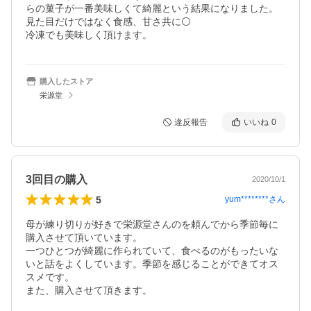
らの菓子が一番美味しくて綺麗という結果になりました。
見た目だけではなく食感、甘さ共に⚪

冷凍でも美味しく頂けます。
購入したストア
栄源堂
違反報告
いいね
0
3回目の購入
2020/10/1
5
yum********
さん
母が練り切りが好きで栄源堂さんのを頼んでから季節毎に
購入させて頂いています。

一つひとつが綺麗に作られていて、食べるのがもったいな
いと話をよくしています。季節を感じることができてオス
スメです。

また、購入させて頂きます。