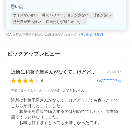
悪い点
サイズが小さい
味のバリエーションが少ない
甘さが強い
見た目が安っぽい
口当たりが滑らかでない
AI回答の正確性や商品の効果は保証されません（
その他の注意点
）
ピックアップレビュー
近所に和菓子屋さんがなくて、けどどうし…
2026/7/17
4
kyo********
さん
実際に食べてみたおいしさの評価
：
とてもおいしい
近所に和菓子屋さんがなくて、けどどうしても食べたくて
こちらが目にとまりました。

　　和菓子を通販で購入するのは初めてでしたが、大変綺
麗でうっとりなりました。

　　お味も甘すぎずとっても美味しかったです。
