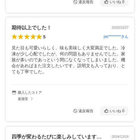
違反報告
いいね
0
期待以上でした！
2020/10/27
5
jxc********
さん
見た目も可愛いらしく、味も美味しく大変満足でした。冷
凍が少し心配でしたが、何の問題もありませんでした。家
族が多いのであっという間になくなってしまいました。機
会があればまた注文したいです。説明文も入っており、と
ても丁寧でした。
購入したストア
栄源堂
違反報告
いいね
0
四季が変わるたびに楽しみしています。和…
2024/12/19