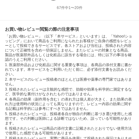
67
件中
1
〜
20
件
お買い物レビュー閲覧の際の注意事項
「お買い物レビュー」（以下「本サービス」といいます）は、「Yahoo!ショ
ッピング」において商品をご利用になられたお客様がご自身の感想をレビュ
ーとして投稿できるサービスです。各ストアおよび当社は、投稿された内容
について正確性を含め一切保証しません。またレビューの対象となる商品、
製品が医薬部外品もしくは化粧品に該当する場合には、特に以下の事項を確
認のうえご利用ください。
1. 医薬部外品および化粧品に関する重要な事項は、各商品の添付文書に書か
れています。本サービスをご利用いただく前に、必ず添付文書をお読みくだ
さい。
2. 本サービスのレビュー投稿者のほとんどは医療や薬事の専門家ではありま
せん。
3. 投稿されたレビューは主観的な感想で、効能や効果を科学的に測定するな
ど、医学的な裏付けがなされたものではありません。
4. 各商品の効果（副作用を含む）の表れ方は個人差が大きく、また効果の表
れ方は使用時の状況によっても異なりますので、レビュー内容の効果に関す
る記載は科学的には参考にすべきではありません。
5. 投稿されたレビューは、投稿者各自が独自の判断に基づき選び使用した感
想です。その判断は医師による診断ではないため、誤っている可能性があり
ます。
6. 投稿されたレビューは商品の添付文書に記載されたとおりでない使用方法
で使用した感想である可能性があります。
7. 投稿されたレビューは、実際に商品を使用して投稿された保証はありませ