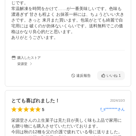
じです。

常温解凍を時間をかけて……が一番美味しいです。色味も
濃過ぎず 甘さも程よく お抹茶一杯には、ちょうどいい大き
さです。きっと 来月また買います。包装がとても綺麗で自
宅用には 破くのが勿体ないくらいです。送料無料でこの価
格はかなり良心的だと思います。

ありがとうございます。
購入したストア
栄源堂
違反報告
いいね
1
とても喜ばれました！
2024/10/3
5
f_s********
さん
栄源堂さんの上生菓子は見た目が美しく味も上品で家用に
も贈り物にも購入させていただいております。

今回は秋の12種を父の介護で疲れている母に送りました。
