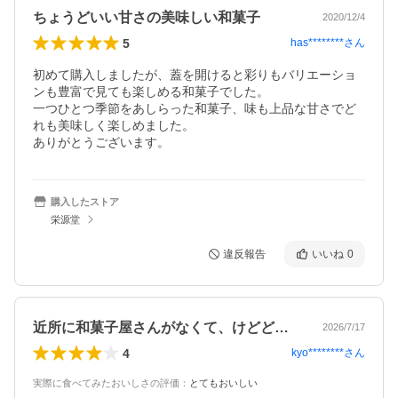
ちょうどいい甘さの美味しい和菓子
2020/12/4
5
has********
さん
初めて購入しましたが、蓋を開けると彩りもバリエーショ
ンも豊富で見ても楽しめる和菓子でした。

一つひとつ季節をあしらった和菓子、味も上品な甘さでど
れも美味しく楽しめました。

ありがとうございます。
購入したストア
栄源堂
違反報告
いいね
0
近所に和菓子屋さんがなくて、けどどうし…
2026/7/17
4
kyo********
さん
実際に食べてみたおいしさの評価
：
とてもおいしい