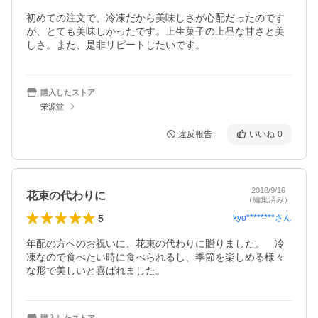
初めての注文で、冷凍だから美味しさが心配だったのです
が、とても美味しかったです。上生菓子の上品な甘さと美
しさ。また、是非リピートしたいです。
購入したストア
栄源堂
違反報告
いいね
0
2018/9/16
花束の代わりに
（編集済み）
5
kyo********
さん
年配の方へのお祝いに、花束の代わりに贈りました。　冷
凍なので食べたい時に食べられるし、季節を楽しめる様々
な形で美しいと喜ばれました。
購入したストア