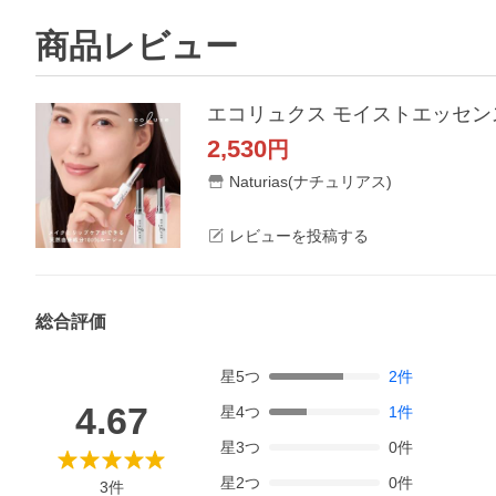
商品レビュー
エコリュクス モイストエッセンス 
2,530
円
Naturias(ナチュリアス)
レビューを投稿する
総合評価
星
5
つ
2
件
4.67
星
4
つ
1
件
星
3
つ
0
件
星
2
つ
0
件
3
件