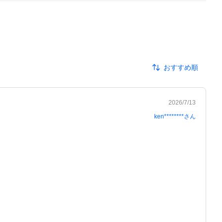
おすすめ順
2026/7/13
ken********
さん