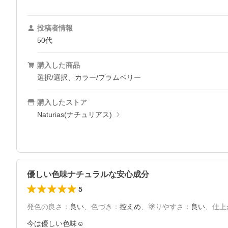
投稿者情報
50代
購入した商品
選択/選択、カラー/プラムベリー
購入したストア
Naturias(ナチュリアス)
優しい色味ナチュラルな安心成分
5
発色の良さ
：
良い
、
色づき
：
控えめ
、
塗りやすさ
：
良い
、
仕上
今は優しい色味☺️
