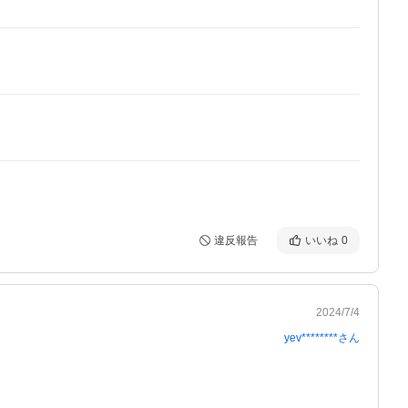
違反報告
いいね
0
2024/7/4
yev********
さん