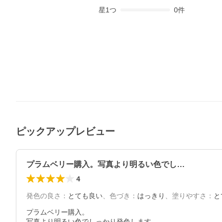
星
1
つ
0
件
ピックアップレビュー
プラムベリー購入。写真より明るい色でし…
4
発色の良さ
：
とても良い
、
色づき
：
はっきり
、
塗りやすさ
：
と
プラムベリー購入。

写真より明るい色でしっかり発色します。
