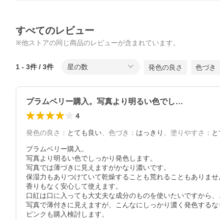
すべてのレビュー
※他ストアの同じ商品のレビューが含まれています。
1
-
3
件 /
3
件
星の数
発色の良さ
色づき
プラムベリー購入。写真より明るい色でし…
4
発色の良さ
：
とても良い
、
色づき
：
はっきり
、
塗りやすさ
：
と
プラムベリー購入。

写真より明るい色でしっかり発色します。

写真では薄づきに見えますがかなり濃いです。

保湿力もありつけていて乾燥することも荒れることもありません
香りもなく安心して使えます。

口紅は口に入っても大丈夫な成分のものを使いたいですから、
写真で薄付きに見えますが、こんなにしっかり濃く発色するな
ピンクも購入検討します。