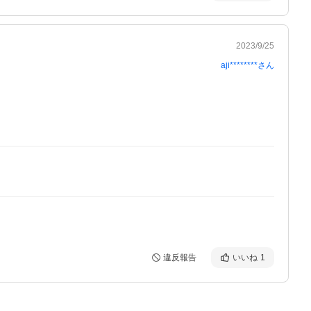
2023/9/25
aji********
さん
違反報告
いいね
1