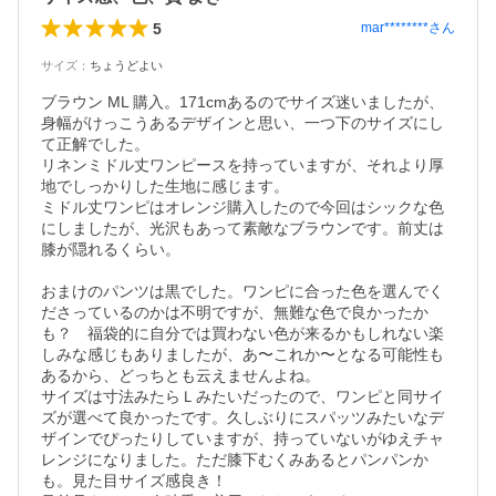
5
mar********
さん
サイズ
：
ちょうどよい
ブラウン ML 購入。171cmあるのでサイズ迷いましたが、
身幅がけっこうあるデザインと思い、一つ下のサイズにし
て正解でした。　

リネンミドル丈ワンピースを持っていますが、それより厚
地でしっかりした生地に感じます。

ミドル丈ワンピはオレンジ購入したので今回はシックな色
にしましたが、光沢もあって素敵なブラウンです。前丈は
膝が隠れるくらい。

おまけのパンツは黒でした。ワンピに合った色を選んでく
ださっているのかは不明ですが、無難な色で良かったか
も？　福袋的に自分では買わない色が来るかもしれない楽
しみな感じもありましたが、あ〜これか〜となる可能性も
あるから、どっちとも云えませんよね。

サイズは寸法みたらＬみたいだったので、ワンピと同サイ
ズが選べて良かったです。久しぶりにスパッツみたいなデ
ザインでぴったりしていますが、持っていないがゆえチャ
レンジになりました。ただ膝下むくみあるとパンパンか
も。見た目サイズ感良き！　
