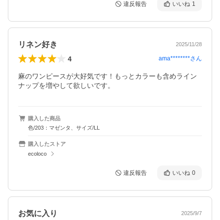
違反報告
いいね
1
リネン好き
2025/11/28
4
ama********
さん
麻のワンピースが大好気です！もっとカラーも含めライン
購入した商品
色/203：マゼンタ、サイズ/LL
購入したストア
ecoloco
違反報告
いいね
0
お気に入り
2025/9/7