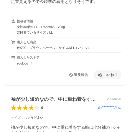
足首見えるので今時季の着用となりそうです。
投稿者情報
女性/50代/171～175cm/66～70kg
普段着ているサイズ：LL
購入した商品
色/200：ブラウンヘーゼル、サイズ/M-L＋パンツL
購入したストア
ecoloco
違反報告
いいね
1
袖が少し短めなので、中に重ね着をする時…
2026/4/20
4
shi********
さん
サイズ
：
ちょうどよい
袖が少し短めなので、中に重ね着をする時は七分袖のTシャ