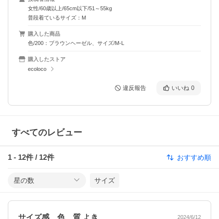
女性/60歳以上/65cm以下/51～55kg
普段着ているサイズ：M
購入した商品
色/200：ブラウンヘーゼル、サイズ/M-L
購入したストア
ecoloco
違反報告
いいね
0
すべてのレビュー
1
-
12
件 /
12
件
おすすめ順
星の数
サイズ
サイズ感、色、質 よき
2024/6/12