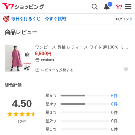
i
毎日引けるくじ 今すぐ挑戦
ログイン
商品レビュー
ワンピース 長袖 レディース ワイド 麻100％ リネン 前開き 大きいサイズ 26SS0304R,
9,900
円
ecoloco
レビューを投稿する
総合評価
星
5
つ
6
件
4.50
星
4
つ
6
件
星
3
つ
0
件
星
2
つ
0
件
12
件
星
1
つ
0
件