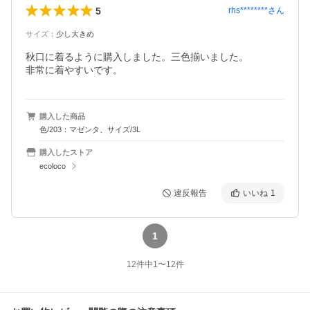
5
rhs********
さん
サイズ
：
少し大きめ
秋口に着るように購入しました。三色揃いました。

非常に着やすいです。
購入した商品
色/203：マゼンタ、サイズ/3L
購入したストア
ecoloco
違反報告
いいね
1
1
12
件中
1
〜
12
件