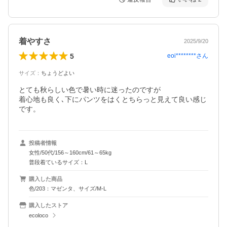
着やすさ
2025/9/20
5
eoi********
さん
サイズ
：
ちょうどよい
とても秋らしい色で暑い時に迷ったのですが

着心地も良く､下にパンツをはくとちらっと見えて良い感じ
です。
投稿者情報
女性/50代/156～160cm/61～65kg
普段着ているサイズ：L
購入した商品
色/203：マゼンタ、サイズ/M-L
購入したストア
ecoloco