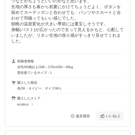
ツなどがちょうどいいのかなと思います。

生地の厚さも春から初夏にかけてちょうどよく、ボタンを
留めてカーディガンと合わせても、パンツやスカートと合
わせて羽織ってもいい感じでした。

朝晩の温度変化が大きい季節には重宝しそうです。

身幅(バスト)が広かったので太って見えるかもと、心配して
いましたが、リネン生地の張り感がすっきり見せてくれま
投稿者情報
女性/60歳以上/166～170cm/56～60kg
普段着ているサイズ：L
購入した商品
色/56：ネイビー、サイズ/M-L
購入したストア
ecoloco
違反報告
いいね
1