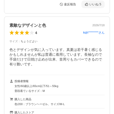
違反報告
いいね
5
素敵なデザインと色
2026/7/18
4
kqh********
さん
サイズ
：
ちょうどよい
色とデザインが気に入っています。真夏は若干暑く感じる
かもしれませんが私は普通に着用しています。長袖なので
手袋だけで日焼け止めが出来、首周りもカバーできるので
有り難いです。
投稿者情報
女性/60歳以上/65cm以下/51～55kg
普段着ているサイズ：M
購入した商品
色/200：ブラウンヘーゼル、サイズ/M-L
購入したストア