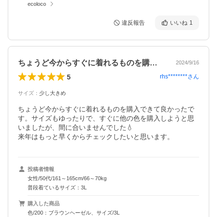
ecoloco
違反報告
いいね
1
ちょうど今からすぐに着れるものを購入で…
2024/9/16
5
rhs********
さん
サイズ
：
少し大きめ
ちょうど今からすぐに着れるものを購入できて良かったで
す。サイズもゆったりで、すぐに他の色を購入しようと思
いましたが、間に合いませんでした💧

来年はもっと早くからチェックしたいと思います。
投稿者情報
女性/50代/161～165cm/66～70kg
普段着ているサイズ：3L
購入した商品
色/200：ブラウンヘーゼル、サイズ/3L