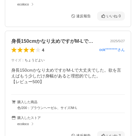
ecoloco
違反報告
いいね
0
身長150cmかなり太めですがM-Lで…
2025/5/27
4
ook********
さん
サイズ
：
ちょうどよい
身長150cmかなり太めですがM-Lで大丈夫でした。欲を言
えばもう少しだけ身幅があると理想的でした。

【レビュー500】
購入した商品
色/200：ブラウンヘーゼル、サイズ/M-L
購入したストア
ecoloco
違反報告
いいね
2