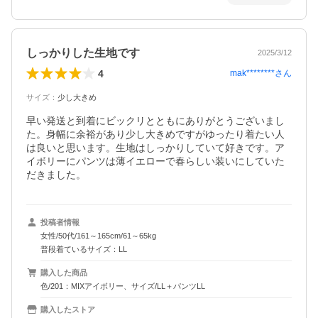
しっかりした生地です
2025/3/12
4
mak********
さん
サイズ
：
少し大きめ
早い発送と到着にビックリとともにありがとうございまし
た。身幅に余裕があり少し大きめですがゆったり着たい人
は良いと思います。生地はしっかりしていて好きです。ア
イボリーにパンツは薄イエローで春らしい装いにしていた
だきました。
投稿者情報
女性/50代/161～165cm/61～65kg
普段着ているサイズ：LL
購入した商品
色/201：MIXアイボリー、サイズ/LL＋パンツLL
購入したストア