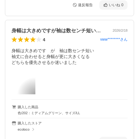
違反報告
いいね
0
身幅は大きめですが袖は数センチ短い袖丈…
2026/2/18
4
vww********
さん
身幅は大きめです　が　袖は数センチ短い

袖丈に合わせると身幅が更に大きくなる

どちらを優先させるか迷いました
購入した商品
色/202：ミディアムグリーン、サイズ/LL
購入したストア
ecoloco