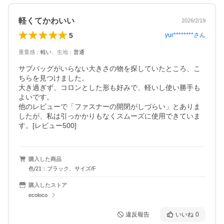
軽くてかわいい
2026/2/19
5
yur********
さん
重量感
：
軽い
、
生地
：
普通
サブバッグがいらない大きさの物を探していたところ、こ
ちらを見つけました。

大き過ぎず、コロンとした形も好みで、軽いし使い勝手も
よいです。

他のレビューで「ファスナーの開閉がしづらい」とありま
したが、私は引っかかりもなくスムーズに使用できていま
す。[レビュー500]
購入した商品
色/21：ブラック、サイズ/F
購入したストア
ecoloco
違反報告
いいね
0