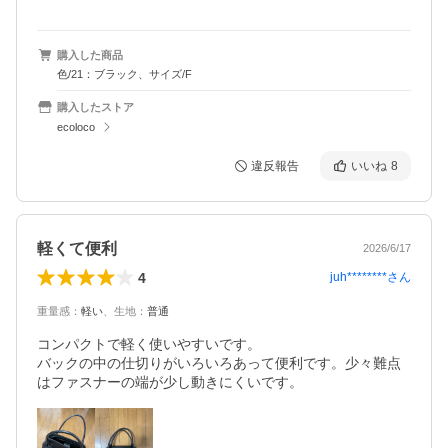
購入した商品
色/21：ブラック、サイズ/F
購入したストア
ecoloco
違反報告
いいね
8
軽くて便利
2026/6/17
4
juh********
さん
重量感
：
軽い
、
生地
：
普通
コンパクトで軽く使いやすいです。

バックの中の仕切りがいろいろあって便利です。少々難点
はファスナーの端が少し動きにくいです。