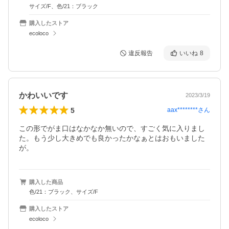
サイズ/F、色/21：ブラック
購入したストア
ecoloco
違反報告
いいね
8
かわいいです
2023/3/19
5
aax********
さん
この形でがま口はなかなか無いので、すごく気に入りまし
た。もう少し大きめでも良かったかなぁとはおもいました
が。
購入した商品
色/21：ブラック、サイズ/F
購入したストア
ecoloco