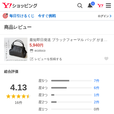
i
毎日引けるくじ 今すぐ挑戦
ログイン
商品レビュー
最短即日発送 ブラックフォーマル バッグ がまぐちタイプ横長 冠婚葬祭 フォーマル 大きめ 大容量 黒 喪服 26SS0204R,
5,940
円
ecoloco
レビューを投稿する
総合評価
星
5
つ
7
件
4.13
星
4
つ
6
件
星
3
つ
1
件
星
2
つ
2
件
16
件
星
1
つ
0
件