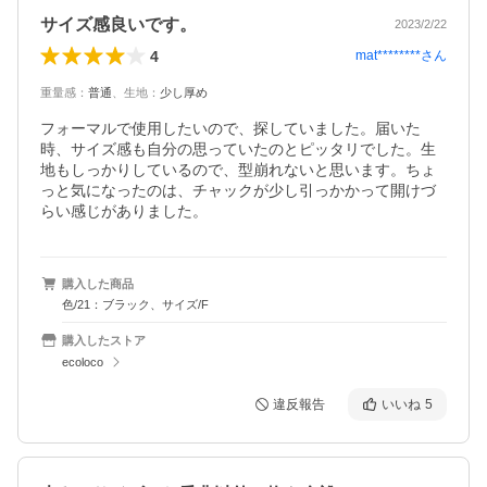
サイズ感良いです。
2023/2/22
4
mat********
さん
重量感
：
普通
、
生地
：
少し厚め
フォーマルで使用したいので、探していました。届いた
時、サイズ感も自分の思っていたのとピッタリでした。生
地もしっかりしているので、型崩れないと思います。ちょ
っと気になったのは、チャックが少し引っかかって開けづ
らい感じがありました。
購入した商品
色/21：ブラック、サイズ/F
購入したストア
ecoloco
違反報告
いいね
5