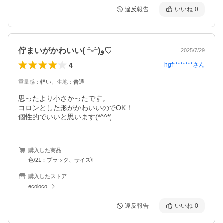
違反報告
いいね
0
佇まいがかわいい( ｰ̀֊ｰ́)و♡
2025/7/29
4
hgf********
さん
重量感
：
軽い
、
生地
：
普通
思ったより小さかったです。

コロンとした形がかわいいのでOK！

個性的でいいと思います(*^^*)
購入した商品
色/21：ブラック、サイズ/F
購入したストア
ecoloco
違反報告
いいね
0