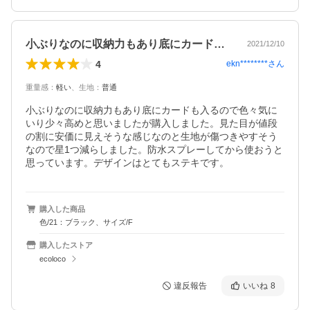
小ぶりなのに収納力もあり底にカードも入…
2021/12/10
4
ekn********
さん
重量感
：
軽い
、
生地
：
普通
小ぶりなのに収納力もあり底にカードも入るので色々気に
いり少々高めと思いましたが購入しました。見た目が値段
の割に安価に見えそうな感じなのと生地が傷つきやすそう
なので星1つ減らしました。防水スプレーしてから使おうと
思っています。デザインはとてもステキです。
購入した商品
色/21：ブラック、サイズ/F
購入したストア
ecoloco
違反報告
いいね
8