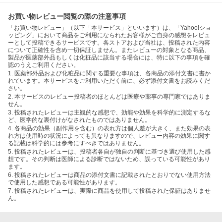
お買い物レビュー閲覧の際の注意事項
「お買い物レビュー」（以下「本サービス」といいます）は、「Yahoo!ショ
ッピング」において商品をご利用になられたお客様がご自身の感想をレビュ
ーとして投稿できるサービスです。各ストアおよび当社は、投稿された内容
について正確性を含め一切保証しません。またレビューの対象となる商品、
製品が医薬部外品もしくは化粧品に該当する場合には、特に以下の事項を確
認のうえご利用ください。
1. 医薬部外品および化粧品に関する重要な事項は、各商品の添付文書に書か
れています。本サービスをご利用いただく前に、必ず添付文書をお読みくだ
さい。
2. 本サービスのレビュー投稿者のほとんどは医療や薬事の専門家ではありま
せん。
3. 投稿されたレビューは主観的な感想で、効能や効果を科学的に測定するな
ど、医学的な裏付けがなされたものではありません。
4. 各商品の効果（副作用を含む）の表れ方は個人差が大きく、また効果の表
れ方は使用時の状況によっても異なりますので、レビュー内容の効果に関す
る記載は科学的には参考にすべきではありません。
5. 投稿されたレビューは、投稿者各自が独自の判断に基づき選び使用した感
想です。その判断は医師による診断ではないため、誤っている可能性があり
ます。
6. 投稿されたレビューは商品の添付文書に記載されたとおりでない使用方法
で使用した感想である可能性があります。
7. 投稿されたレビューは、実際に商品を使用して投稿された保証はありませ
ん。