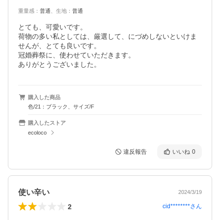
重量感
：
普通
、
生地
：
普通
とても、可愛いです。

荷物の多い私としては、厳選して、にづめしないといけま
せんが、とても良いです。

冠婚葬祭に、使わせていただきます。

ありがとうございました。
購入した商品
色/21：ブラック、サイズ/F
購入したストア
ecoloco
違反報告
いいね
0
使い辛い
2024/3/19
2
cid********
さん