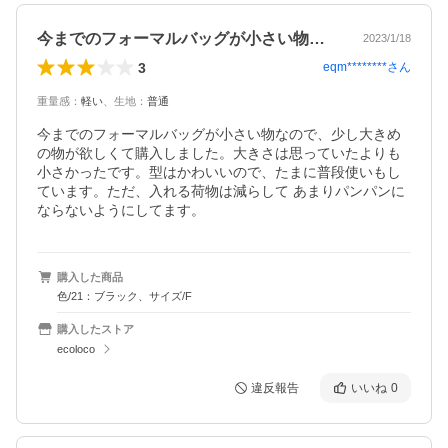
今までのフォーマルバッグが小さい物なの…
2023/1/18
3
eqm********
さん
重量感
：
軽い
、
生地
：
普通
今までのフォーマルバッグが小さい物なので、少し大きめ
の物が欲しくて購入しました。大きさは思っていたよりも
小さかったです。型はかわいいので、たまに普段使いもし
ています。ただ、入れる荷物は減らして あまりパンパンに
ならないようにしてます。
購入した商品
色/21：ブラック、サイズ/F
購入したストア
ecoloco
違反報告
いいね
0