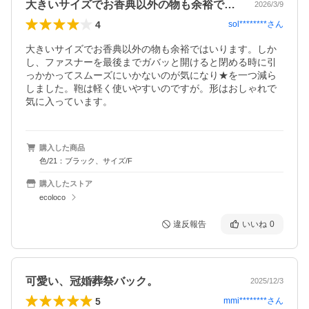
大きいサイズでお香典以外の物も余裕では…
2026/3/9
4
sol********
さん
大きいサイズでお香典以外の物も余裕ではいります。しか
し、ファスナーを最後までガバッと開けると閉める時に引
っかかってスムーズにいかないのが気になり★を一つ減ら
しました。鞄は軽く使いやすいのですが。形はおしゃれで
気に入っています。
購入した商品
色/21：ブラック、サイズ/F
購入したストア
ecoloco
違反報告
いいね
0
可愛い、冠婚葬祭バック。
2025/12/3
5
mmi********
さん