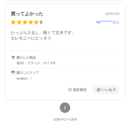
買ってよかった
2026/1/18
5
kiy********
さん
たっぷり入るし、軽くて丈夫です。

セレモニーにピッタリ
購入した商品
色/21：ブラック、サイズ/F
購入したストア
ecoloco
違反報告
いいね
0
1
16
件中
1
〜
16
件