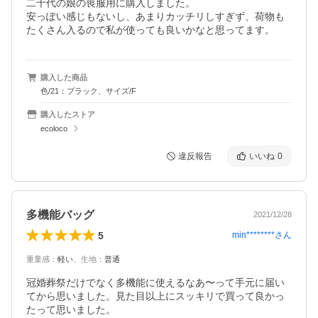
二十代の娘の喪服用に購入しました。

安っぽい感じもないし、あまりカッチリしすぎず、荷物も
購入した商品
色/21：ブラック、サイズ/F
購入したストア
ecoloco
違反報告
いいね
0
多機能バッグ
2021/12/28
5
min********
さん
重量感
：
軽い
、
生地
：
普通
冠婚葬祭だけでなく多機能に使えるなあ〜って手元に届い
てから思いました。見た目以上にスッキリで買って良かっ
たって思いました。