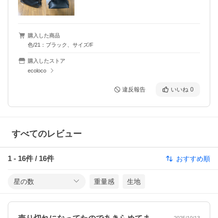
購入した商品
色/21：ブラック、サイズ/F
購入したストア
ecoloco
違反報告
いいね
0
すべてのレビュー
1
-
16
件 /
16
件
おすすめ順
星の数
重量感
生地