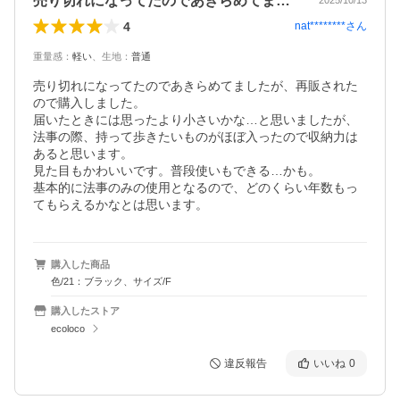
売り切れになってたのであきらめてました…
2025/10/13
4
nat********
さん
重量感
：
軽い
、
生地
：
普通
売り切れになってたのであきらめてましたが、再販された
ので購入しました。

届いたときには思ったより小さいかな…と思いましたが、
法事の際、持って歩きたいものがほぼ入ったので収納力は
あると思います。

見た目もかわいいです。普段使いもできる…かも。

基本的に法事のみの使用となるので、どのくらい年数もっ
てもらえるかなとは思います。
購入した商品
色/21：ブラック、サイズ/F
購入したストア
ecoloco
違反報告
いいね
0