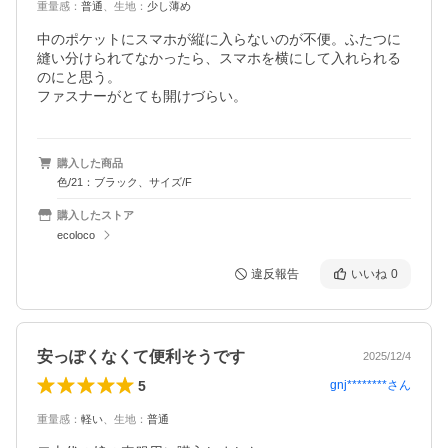
重量感
：
普通
、
生地
：
少し薄め
中のポケットにスマホが縦に入らないのが不便。ふたつに
縫い分けられてなかったら、スマホを横にして入れられる
のにと思う。

ファスナーがとても開けづらい。
購入した商品
色/21：ブラック、サイズ/F
購入したストア
ecoloco
違反報告
いいね
0
安っぽくなくて便利そうです
2025/12/4
5
gnj********
さん
重量感
：
軽い
、
生地
：
普通