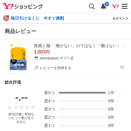
i
毎日引けるくじ 今すぐ挑戦
ログイン
商品レビュー
貧困と脳 「働かない」のではなく「働けない」 電子書籍版 / 著:鈴木大介
1,003
円
ebookjapan ヤフー店
レビューを投稿する
総合評価
星
5
つ
1
件
-.--
星
4
つ
0
件
星
3
つ
0
件
総合評価に有効な
星
2
つ
0
件
レビュー数が足り
ません
星
1
つ
0
件