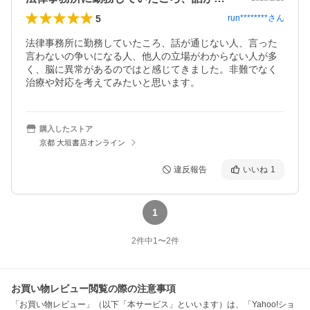
5
run********
さん
法律事務所に勤務していたころ、話が通じない人、言った
言わないの争いになる人、他人の立場がわからない人が多
く、脳に異常があるのではと感じてきました。非難でなく
治療や対応を考えてみたいと思います。
購入したストア
京都 大垣書店オンライン
違反報告
いいね
1
1
2
件中
1
〜
2
件
お買い物レビュー閲覧の際の注意事項
「お買い物レビュー」（以下「本サービス」といいます）は、「Yahoo!ショ