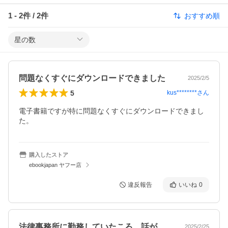
1
-
2
件 /
2
件
おすすめ順
星の数
問題なくすぐにダウンロードできました
2025/2/5
5
kus********
さん
電子書籍ですが特に問題なくすぐにダウンロードできまし
た。
購入したストア
ebookjapan ヤフー店
違反報告
いいね
0
法律事務所に勤務していたころ、話が通じ…
2025/2/25