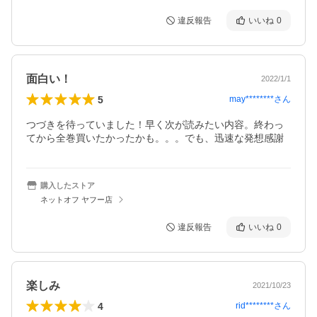
違反報告
いいね
0
面白い！
2022/1/1
5
may********
さん
つづきを待っていました！早く次が読みたい内容。終わっ
てから全巻買いたかったかも。。。でも、迅速な発想感謝
購入したストア
ネットオフ ヤフー店
違反報告
いいね
0
楽しみ
2021/10/23
4
rid********
さん