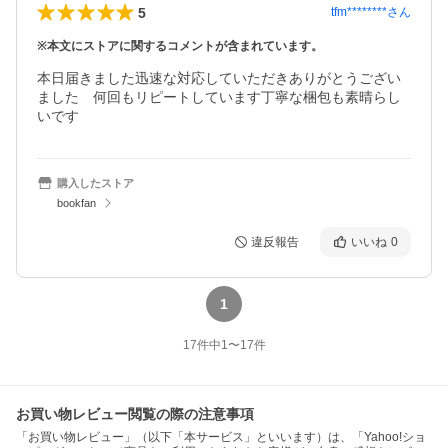
5
tfm********
さん
※本文にストアに関するコメントが含まれています。
本日届きました迅速な対応していただきありがとうござい
ました　何回もリピートしています丁寧な梱包も素晴らし
いです
購入したストア
bookfan
違反報告
いいね
0
1
17
件中
1
〜
17
件
お買い物レビュー閲覧の際の注意事項
「お買い物レビュー」（以下「本サービス」といいます）は、「Yahoo!ショ