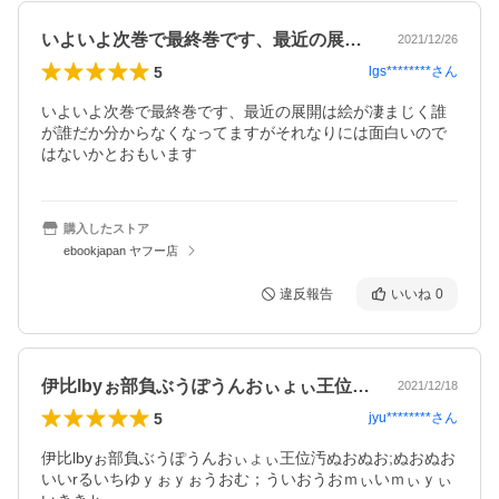
いよいよ次巻で最終巻です、最近の展開は…
2021/12/26
5
lgs********
さん
いよいよ次巻で最終巻です、最近の展開は絵が凄まじく誰
が誰だか分からなくなってますがそれなりには面白いので
はないかとおもいます
購入したストア
ebookjapan ヤフー店
違反報告
いいね
0
伊比lbyぉ部負ぶうぽうんおぃょぃ王位…
2021/12/18
5
jyu********
さん
伊比lbyぉ部負ぶうぽうんおぃょぃ王位汚ぬおぬお;ぬおぬお
いいrるいちゆｙぉｙぉうおむ；ういおうおｍぃいｍぃｙぃ