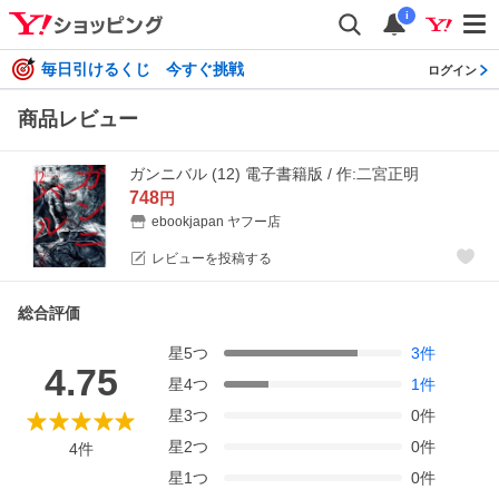
i
毎日引けるくじ 今すぐ挑戦
ログイン
商品レビュー
ガンニバル (12) 電子書籍版 / 作:二宮正明
748
円
ebookjapan ヤフー店
レビューを投稿する
総合評価
星
5
つ
3
件
4.75
星
4
つ
1
件
星
3
つ
0
件
星
2
つ
0
件
4
件
星
1
つ
0
件