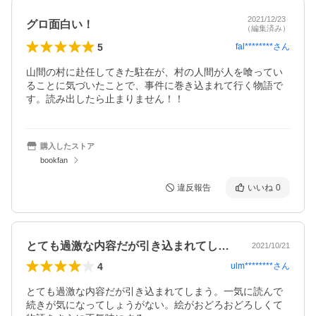
2021/12/23
グロ面白い！
（編集済み）
5
fal********
さん
山間の村に赴任してきた駐在が、村の人間が人を喰ってい
ることに気づいたことで、事件に巻き込まれて行く物語で
す。読み出したら止まりません！！
購入したストア
bookfan
違反報告
いいね
0
とても過激な内容だが引き込まれてしまう…
2021/10/21
4
ulm********
さん
とても過激な内容だが引き込まれてしまう。一気に読んで
続きが気になってしょうがない。絵がおどろおどろしくて