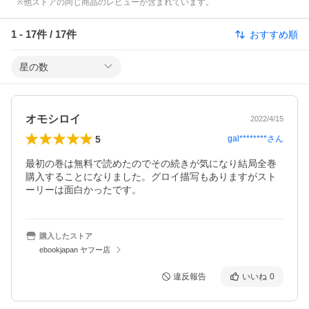
※他ストアの同じ商品のレビューが含まれています。
1
-
17
件 /
17
件
おすすめ順
星の数
オモシロイ
2022/4/15
5
gal********
さん
最初の巻は無料で読めたのでその続きが気になり結局全巻
購入することになりました。グロイ描写もありますがスト
ーリーは面白かったです。
購入したストア
ebookjapan ヤフー店
違反報告
いいね
0