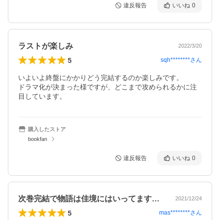
違反報告
いいね
0
ラストが楽しみ
2022/3/20
5
sqh********
さん
いよいよ終盤にかかりどう完結するのか楽しみです。

ドラマ化が決まった様ですが、どこまで攻められるかに注
目しています。
購入したストア
bookfan
違反報告
いいね
0
次巻完結で物語は佳境にはいってます。ハ…
2021/12/24
5
mas********
さん