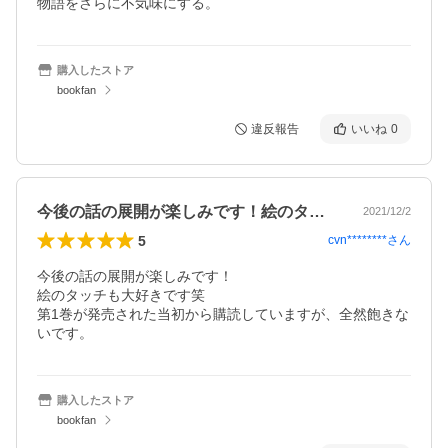
物語をさらに不気味にする。
購入したストア
bookfan
違反報告
いいね
0
今後の話の展開が楽しみです！絵のタッチ…
2021/12/2
5
cvn********
さん
今後の話の展開が楽しみです！

絵のタッチも大好きです笑

第1巻が発売された当初から購読していますが、全然飽きな
いです。
購入したストア
bookfan