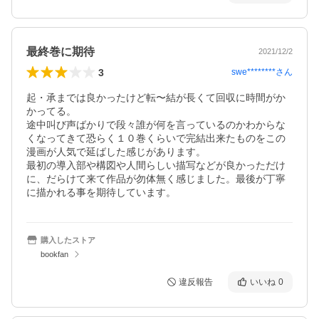
最終巻に期待
2021/12/2
3
swe********
さん
起・承までは良かったけど転〜結が長くて回収に時間がか
かってる。

途中叫び声ばかりで段々誰が何を言っているのかわからな
くなってきて恐らく１０巻くらいで完結出来たものをこの
漫画が人気で延ばした感じがあります。

最初の導入部や構図や人間らしい描写などが良かっただけ
に、だらけて来て作品が勿体無く感じました。最後が丁寧
に描かれる事を期待しています。
購入したストア
bookfan
違反報告
いいね
0