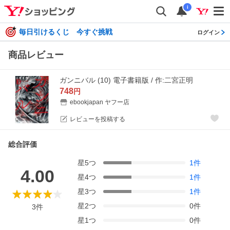
i
毎日引けるくじ 今すぐ挑戦
ログイン
商品レビュー
ガンニバル (10) 電子書籍版 / 作:二宮正明
748
円
ebookjapan ヤフー店
レビューを投稿する
総合評価
星
5
つ
1
件
4.00
星
4
つ
1
件
星
3
つ
1
件
星
2
つ
0
件
3
件
星
1
つ
0
件