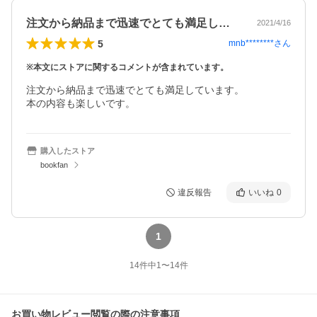
注文から納品まで迅速でとても満足してい…
2021/4/16
5
mnb********
さん
※本文にストアに関するコメントが含まれています。
注文から納品まで迅速でとても満足しています。

本の内容も楽しいです。
購入したストア
bookfan
違反報告
いいね
0
1
14
件中
1
〜
14
件
お買い物レビュー閲覧の際の注意事項