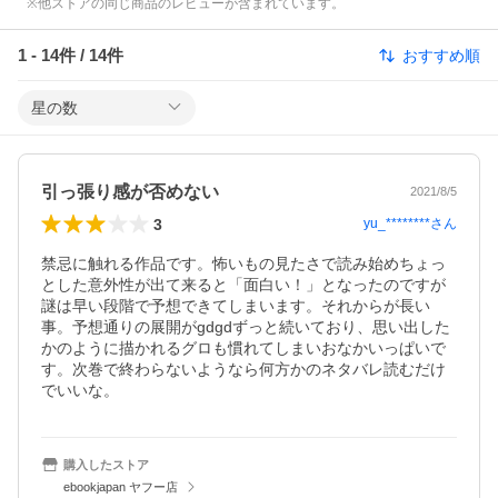
※他ストアの同じ商品のレビューが含まれています。
1
-
14
件 /
14
件
おすすめ順
星の数
引っ張り感が否めない
2021/8/5
3
yu_********
さん
禁忌に触れる作品です。怖いもの見たさで読み始めちょっ
とした意外性が出て来ると「面白い！」となったのですが
謎は早い段階で予想できてしまいます。それからが長い
事。予想通りの展開がgdgdずっと続いており、思い出した
かのように描かれるグロも慣れてしまいおなかいっぱいで
す。次巻で終わらないようなら何方かのネタバレ読むだけ
でいいな。
購入したストア
ebookjapan ヤフー店