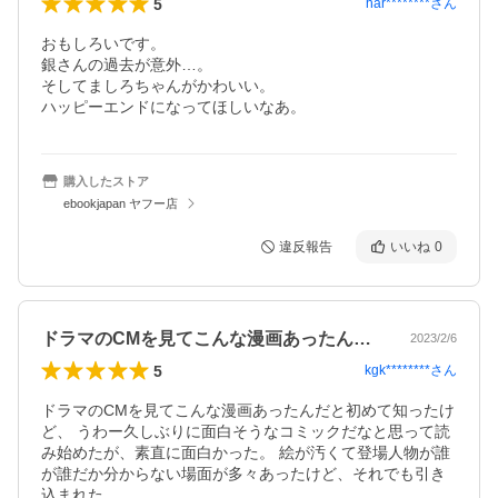
5
har********
さん
おもしろいです。

銀さんの過去が意外…。

そしてましろちゃんがかわいい。

ハッピーエンドになってほしいなあ。
購入したストア
ebookjapan ヤフー店
違反報告
いいね
0
ドラマのCMを見てこんな漫画あったんだ…
2023/2/6
5
kgk********
さん
ドラマのCMを見てこんな漫画あったんだと初めて知ったけ
ど、 うわー久しぶりに面白そうなコミックだなと思って読
み始めたが、素直に面白かった。 絵が汚くて登場人物が誰
が誰だか分からない場面が多々あったけど、それでも引き
込まれた。