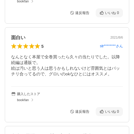
bookfan
違反報告
いいね
0
面白い
2021/8/6
5
str********
さん
なんとなく本屋で全巻買ったら久々の当たりでした。以降
続編は通販で。

絵は汚いと思う人は思うかもしれないけど雰囲気とはバッ
チリ合ってるので、グロいのokなひとにはオススメ。
購入したストア
bookfan
違反報告
いいね
0