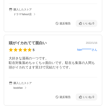
購入したストア
ドラマYahoo!店
違反報告
いいね
0
頭がイカれてて面白い
2022/1/16
5
kan********
さん
大好きな漫画の一つです。

駐在対集落めちゃくちゃ面白いです。駐在も集落の人間も
頭がイカれてます笑13で完結だそうです。
購入したストア
bookfan
違反報告
いいね
0