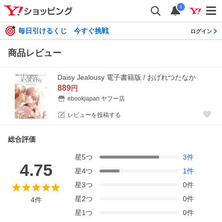
i
毎日引けるくじ 今すぐ挑戦
ログイン
商品レビュー
Daisy Jealousy 電子書籍版 / おげれつたなか
889
円
ebookjapan ヤフー店
レビューを投稿する
総合評価
星
5
つ
3
件
4.75
星
4
つ
1
件
星
3
つ
0
件
星
2
つ
0
件
4
件
星
1
つ
0
件