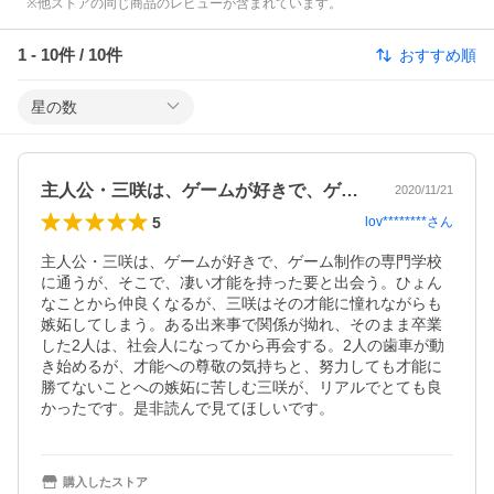
※他ストアの同じ商品のレビューが含まれています。
1
-
10
件 /
10
件
おすすめ順
星の数
主人公・三咲は、ゲームが好きで、ゲーム…
2020/11/21
5
lov********
さん
主人公・三咲は、ゲームが好きで、ゲーム制作の専門学校
に通うが、そこで、凄い才能を持った要と出会う。ひょん
なことから仲良くなるが、三咲はその才能に憧れながらも
嫉妬してしまう。ある出来事で関係が拗れ、そのまま卒業
した2人は、社会人になってから再会する。2人の歯車が動
き始めるが、才能への尊敬の気持ちと、努力しても才能に
勝てないことへの嫉妬に苦しむ三咲が、リアルでとても良
かったです。是非読んで見てほしいです。
購入したストア