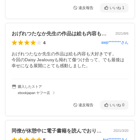
違反報告
いいね
1
おげれつたなか先生の作品は絵も内容も大…
2021/8/6
4
awp********
さん
おげれつたなか先生の作品は絵も内容も大好きです。

今回のDaisy Jealousyも拗れて傷つけ合って、でも最後は
幸せになる展開にとても感動しました。
購入したストア
ebookjapan ヤフー店
違反報告
いいね
0
同僚が休憩中に電子書籍を読んでおり真似…
2021/3/20
5
kur********
さん