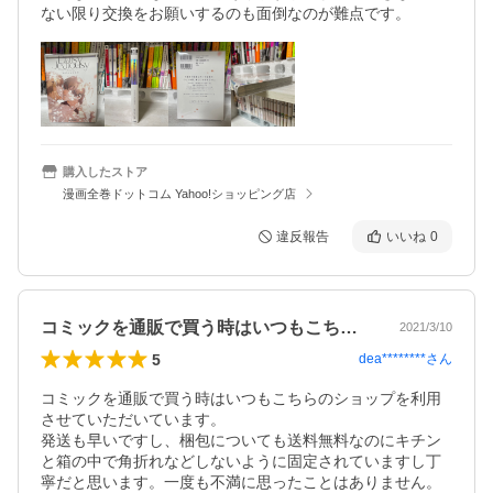
ない限り交換をお願いするのも面倒なのが難点です。
購入したストア
漫画全巻ドットコム Yahoo!ショッピング店
違反報告
いいね
0
コミックを通販で買う時はいつもこちらの…
2021/3/10
5
dea********
さん
コミックを通販で買う時はいつもこちらのショップを利用
させていただいています。

発送も早いですし、梱包についても送料無料なのにキチン
と箱の中で角折れなどしないように固定されていますし丁
寧だと思います。一度も不満に思ったことはありません。
