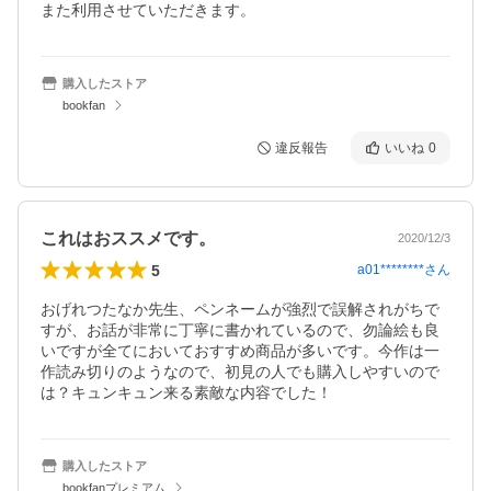
また利用させていただきます。
購入したストア
bookfan
違反報告
いいね
0
これはおススメです。
2020/12/3
5
a01********
さん
おげれつたなか先生、ペンネームが強烈で誤解されがちで
すが、お話が非常に丁寧に書かれているので、勿論絵も良
いですが全てにおいておすすめ商品が多いです。今作は一
作読み切りのようなので、初見の人でも購入しやすいので
は？キュンキュン来る素敵な内容でした！
購入したストア
bookfanプレミアム