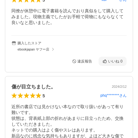
同僚が休憩中に電子書籍を読んでおり真似をして購入して
みました。現物主義でしたがお手軽で荷物にもならなくて
良いなと思いました。
購入したストア
ebookjapan ヤフー店
違反報告
いいね
0
傷が目立ちました。
2024/2/12
5
phq********
さん
近所の書店では見かけない本なので取り扱いがあって有り
難いです。

状態は、背表紙上部の折れがあまりに目立ったため、交換
していただきました。

ネットでの購入はよく傷やスレはあります。

新品なのに残念な気持ちもありますが、よほど大きな傷で