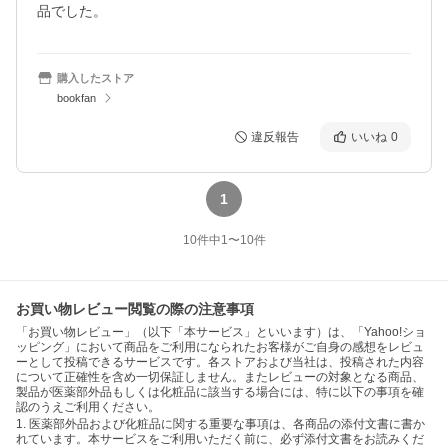
品でした。
購入したストア
bookfan
違反報告
いいね
0
1
10
件中
1
〜
10
件
お買い物レビュー閲覧の際の注意事項
「お買い物レビュー」（以下「本サービス」といいます）は、「Yahoo!ショ
ッピング」において商品をご利用になられたお客様がご自身の感想をレビュ
ーとして投稿できるサービスです。各ストアおよび当社は、投稿された内容
について正確性を含め一切保証しません。またレビューの対象となる商品、
製品が医薬部外品もしくは化粧品に該当する場合には、特に以下の事項を確
認のうえご利用ください。
1. 医薬部外品および化粧品に関する重要な事項は、各商品の添付文書に書か
れています。本サービスをご利用いただく前に、必ず添付文書をお読みくだ