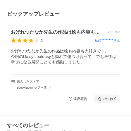
ピックアップレビュー
おげれつたなか先生の作品は絵も内容も大…
2021/8/6
4
awp********
さん
おげれつたなか先生の作品は絵も内容も大好きです。

今回のDaisy Jealousyも拗れて傷つけ合って、でも最後は
幸せになる展開にとても感動しました。
購入したストア
ebookjapan ヤフー店
違反報告
いいね
0
すべてのレビュー