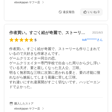
ebookjapan ヤフー店
違反報告
いいね
0
作者買い。すごく絵が奇麗で、ストーリー…
2021/6/3
5
suk********
さん
作者買い。すごく絵が奇麗で、ストーリーも作りこまれて
いるので大好きな作家さんです。

ゲームクリエイター同士の恋。

ゲームクリエイター専門学校で出会った周りから少し浮い
ている天才、要と親しくなった主人公、三咲。

明るく無邪気な三咲に次第に惹かれる要と、要の才能に憧
れながら嫉妬してしまう葛藤に苦しむ三咲。

すれ違いにすれ違展開がすごく切ないです。ハッピーエン
ドでよかった。
購入したストア
ebookjapan ヤフー店