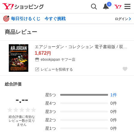
i
毎日引けるくじ 今すぐ挑戦
ログイン
商品レビュー
エアジョーダン・コレクション 電子書籍版 / 双葉社
1,672
円
ebookjapan ヤフー店
レビューを投稿する
総合評価
星
5
つ
1
件
-.--
星
4
つ
0
件
星
3
つ
0
件
総合評価に有効な
星
2
つ
0
件
レビュー数が足り
ません
星
1
つ
0
件