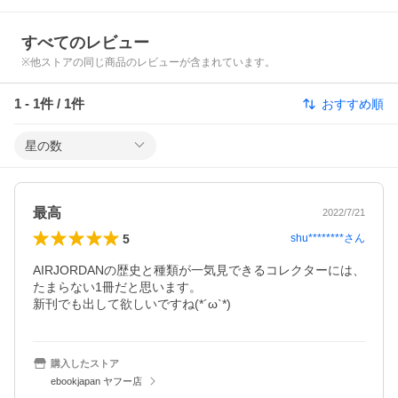
すべてのレビュー
※他ストアの同じ商品のレビューが含まれています。
1
-
1
件 /
1
件
おすすめ順
星の数
最高
2022/7/21
5
shu********
さん
AIRJORDANの歴史と種類が一気見できるコレクターには、
たまらない1冊だと思います。

新刊でも出して欲しいですね(*´ω`*)
購入したストア
ebookjapan ヤフー店