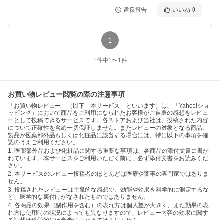
違反報告
いいね
0
1
1
件中
1
〜
1
件
お買い物レビュー閲覧の際の注意事項
「お買い物レビュー」（以下「本サービス」といいます）は、「Yahoo!ショ
ッピング」において商品をご利用になられたお客様がご自身の感想をレビュ
ーとして投稿できるサービスです。各ストアおよび当社は、投稿された内容
について正確性を含め一切保証しません。またレビューの対象となる商品、
製品が医薬部外品もしくは化粧品に該当する場合には、特に以下の事項を確
認のうえご利用ください。
1. 医薬部外品および化粧品に関する重要な事項は、各商品の添付文書に書か
れています。本サービスをご利用いただく前に、必ず添付文書をお読みくだ
さい。
2. 本サービスのレビュー投稿者のほとんどは医療や薬事の専門家ではありま
せん。
3. 投稿されたレビューは主観的な感想で、効能や効果を科学的に測定するな
ど、医学的な裏付けがなされたものではありません。
4. 各商品の効果（副作用を含む）の表れ方は個人差が大きく、また効果の表
れ方は使用時の状況によっても異なりますので、レビュー内容の効果に関す