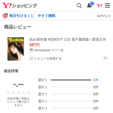
i
毎日引けるくじ 今すぐ挑戦
ログイン
商品レビュー
怨み屋本舗 REBOOT (13) 電子書籍版 / 栗原正尚
587
円
ebookjapan ヤフー店
レビューを投稿する
総合評価
星
5
つ
1
件
-.--
星
4
つ
0
件
星
3
つ
0
件
総合評価に有効な
星
2
つ
0
件
レビュー数が足り
ません
星
1
つ
0
件