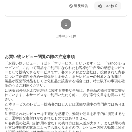
違反報告
いいね
0
1
1
件中
1
〜
1
件
お買い物レビュー閲覧の際の注意事項
「お買い物レビュー」（以下「本サービス」といいます）は、「Yahoo!ショ
ッピング」において商品をご利用になられたお客様がご自身の感想をレビュ
ーとして投稿できるサービスです。各ストアおよび当社は、投稿された内容
について正確性を含め一切保証しません。またレビューの対象となる商品、
製品が医薬部外品もしくは化粧品に該当する場合には、特に以下の事項を確
認のうえご利用ください。
1. 医薬部外品および化粧品に関する重要な事項は、各商品の添付文書に書か
れています。本サービスをご利用いただく前に、必ず添付文書をお読みくだ
さい。
2. 本サービスのレビュー投稿者のほとんどは医療や薬事の専門家ではありま
せん。
3. 投稿されたレビューは主観的な感想で、効能や効果を科学的に測定するな
ど、医学的な裏付けがなされたものではありません。
4. 各商品の効果（副作用を含む）の表れ方は個人差が大きく、また効果の表
れ方は使用時の状況によっても異なりますので、レビュー内容の効果に関す